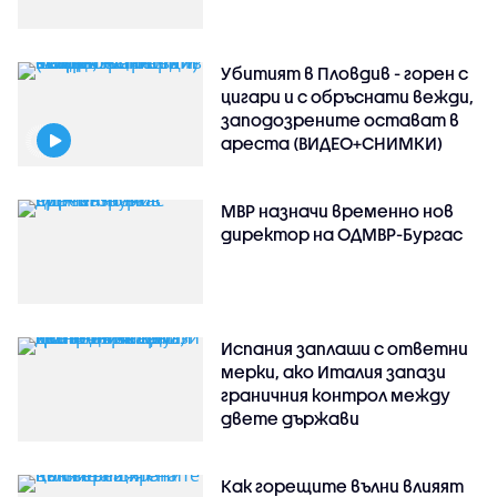
Убитият в Пловдив - горен с
цигари и с обръснати вежди,
заподозрените остават в
ареста (ВИДЕО+СНИМКИ)
МВР назначи временно нов
директор на ОДМВР-Бургас
Испания заплаши с ответни
мерки, ако Италия запази
граничния контрол между
двете държави
Как горещите вълни влияят