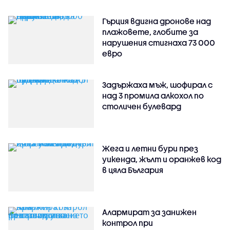
Гърция вдигна дронове над
плажовете, глобите за
нарушения стигнаха 73 000
евро
Задържаха мъж, шофирал с
над 3 промила алкохол по
столичен булевард
Жега и летни бури през
уикенда, жълт и оранжев код
в цяла България
Алармират за занижен
контрол при