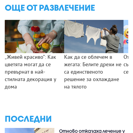
ОЩЕ ОТ РАЗВЛЕЧЕНИЕ
„Живей красиво”: Как
Как да се облечем в
От 
цветята могат да се
жегата: Белите дрехи не
съо
превърнат в най-
са единственото
се 
стилната декорация у
решение за охлаждане
дома
на тялото
ПОСЛЕДНИ
Отново отказаха лечение у