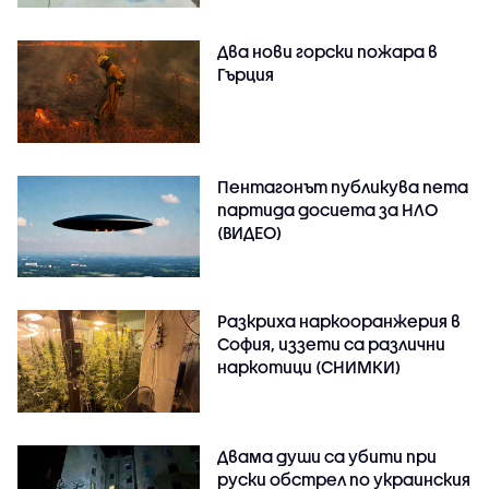
Два нови горски пожара в
Гърция
Пентагонът публикува пета
партида досиета за НЛО
(ВИДЕО)
Разкриха наркооранжерия в
София, иззети са различни
наркотици (СНИМКИ)
Двама души са убити при
руски обстрeл по украинския