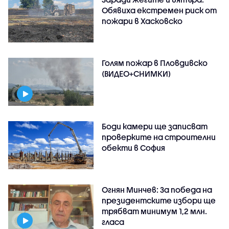
Обявиха екстремен риск от
пожари в Хасковско
Голям пожар в Пловдивско
(ВИДЕО+СНИМКИ)
Боди камери ще записват
проверките на строителни
обекти в София
Огнян Минчев: За победа на
президентските избори ще
трябват минимум 1,2 млн.
гласа