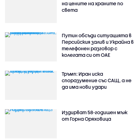
на цените на храните по
света
Путин обсъди ситуацията в
Персийския залив и Украйна в
телефонен разговор с
колегата си от ОАЕ
Тръмп: Иран иска
споразумение със САЩ, а не
да има нови удари
Издирват 58-годишен мъж
от Горна Оряховица