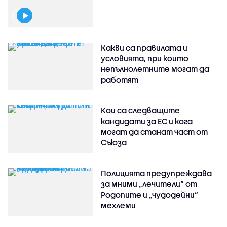
Какви са правилата и
условията, при които
непълнолетните могат да
работят
Кои са следващите
кандидати за ЕС и кога
могат да станат част от
Съюза
Полицията предупреждава
за мними „лечители“ от
Родопите и „чудодейни“
мехлеми