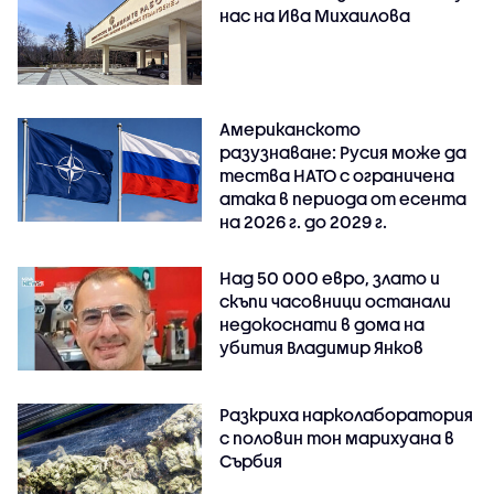
нас на Ива Михаилова
Американското
разузнаване: Русия може да
тества НАТО с ограничена
атака в периода от есента
на 2026 г. до 2029 г.
Над 50 000 евро, злато и
скъпи часовници останали
недокоснати в дома на
убития Владимир Янков
Разкриха нарколаборатория
с половин тон марихуана в
Сърбия