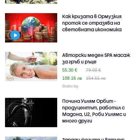
Как кризата в Ормузкия
проток се отразява на
световната икономика
Авторски меден SPA масаж
за гръб и ръце
55.30 €
79.00 €
108.16 лв
154.51 лв
Grabo.bg
Почина Уилям Орбит -
продуцентът, работил с
Мадона, U2, Роби Уилямс и
много други
Заради жегите и вятъра: