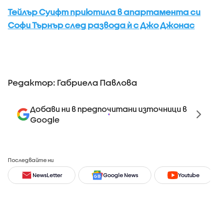
Тейлър Суифт приютила в апартамента си
Софи Търнър след развода ѝ с Джо Джонас
Редактор: Габриела Павлова
Добави ни в предпочитани източници в
Google
Последвайте ни
NewsLetter
Google News
Youtube