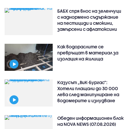
БАБХ спря внос на зеленчуци
с наднормено съдържание
на пестициди и смокини,
замърсени с афлатоксини
Как водораслите се
превръщат в материал за
изолация на жилища
Казусът „ВиК-Бургас“:
Хотели плащали до 30 000
лева след манипулиране на
водомерите и изнудване
Обеден информационен блок
на NOVA NEWS (07.08.2026)