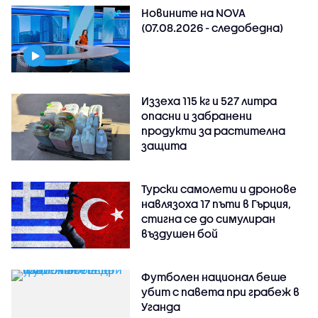
Новините на NOVA
(07.08.2026 - следобедна)
Иззеха 115 кг и 527 литра
опасни и забранени
продукти за растителна
защита
Турски самолети и дронове
навлязоха 17 пъти в Гърция,
стигна се до симулиран
въздушен бой
Футболен национал беше
убит с павета при грабеж в
Уганда