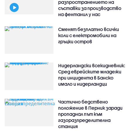
разпространението на
съставки за производство
на фентанил у нас
Сменят безплатно всички
коли с електромобили на
гръцки остров
Нидерландски всекидневник:
Сред еврейските младежи
при инцидента в Банско
имало и нидерландци
Частично бедствено
положение в Перник заради
пропаднал път към
газоразпределителна
станция