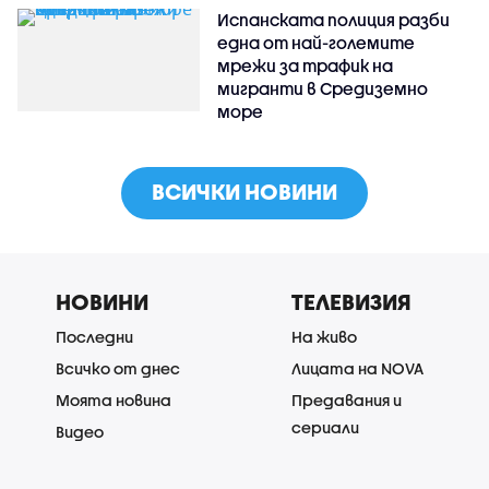
Испанската полиция разби
една от най-големите
мрежи за трафик на
мигранти в Средиземно
море
ВСИЧКИ НОВИНИ
НОВИНИ
ТЕЛЕВИЗИЯ
Последни
На живо
Всичко от днес
Лицата на NOVA
Моята новина
Предавания и
сериали
Видео