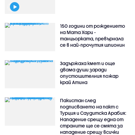
150 години от рождението
на Мата Хари -
танцьорката, превърнала
се в най-прочутия шпионин
Задържаха кмет и още
двама души заради
опустошителния пожар
край Атина
Пакистан след
подписването на пакт с
Турция и Саудитска Арабия:
Нападение срещу една от
страните ще се смята за
нападение срещу всички