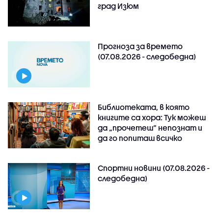
град Изюм
Прогноза за времето
(07.08.2026 - следобедна)
Библиотеката, в която
книгите са хора: Тук можеш
да „прочетеш“ непознат и
да го попиташ всичко
Спортни новини (07.08.2026 -
следобедна)