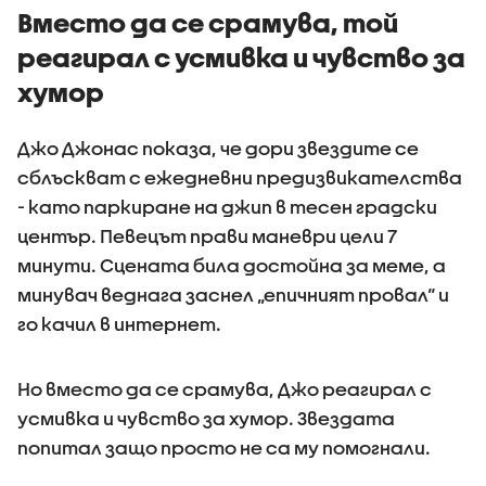
Вместо да се срамува, той
реагирал с усмивка и чувство за
хумор
Джо Джонас показа, че дори звездите се
сблъскват с ежедневни предизвикателства
- като паркиране на джип в тесен градски
център. Певецът прави маневри цели 7
минути. Сцената била достойна за меме, а
минувач веднага заснел „епичният провал“ и
го качил в интернет.
Но вместо да се срамува, Джо реагирал с
усмивка и чувство за хумор. Звездата
попитал защо просто не са му помогнали.