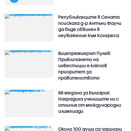
Републиканците в Сената
поискаха д-р Антъни Фаучи
да бъде обвинен в
неуважение към Конгреса
Вицепремиерът Пулев:
Привличането на
инвестиции е ключов
приоритет за
правителството
68 медала за България:
Наградиха учениците ни с
отличия от международни
олимпиади
Около 100 души са загинали