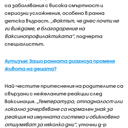
са заболявания с висока смъртност и
сериозни усложнения, особено в ранна
детска възраст.
„Фактът, че днес почти не
ги виждаме, е благодарение на
ваксинопрофилактиката”
, подчерта
специалистът.
Аутизъм: Защо ранната диагноза променя
живота на децата?
Най-честите притеснения на родителите са
свързани с нежеланите реакции след
ваксинация.
„Температура, отпадналост или
локално зачервяване са нормален знак за
реакция на имунната система и обикновено
отшумяват за няколко дни”
, уточни д-р