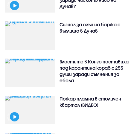
заради ниското ниво на
Дунав?
Сигнал за огън на баржа с
въглища в Дунав
Властите в Конго поставиха
под карантина кораб с 255
души заради съмнения за
ебола
Пожар пламна в столичен
квартал (ВИДЕО)