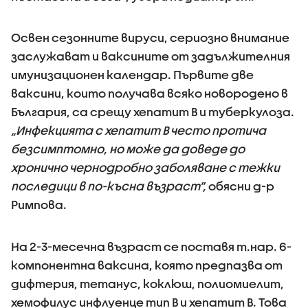
Освен сезонните вируси, сериозно внимание
заслужават и ваксините от задължителния
имунизационен календар. Първите две
ваксини, които получава всяко новородено в
България, са срещу хепатит B и туберкулоза.
„Инфекцията с хепатит B често протича
безсимптомно, но може да доведе до
хронично чернодробно заболяване с тежки
последици в по-късна възраст”,
обясни д-р
Римпова.
На 2-3-месечна възраст се поставя т.нар. 6-
компонентна ваксина, която предпазва от
дифтерия, тетанус, коклюш, полиомиелит,
хемофилус инфлуенце тип B и хепатит B. Това