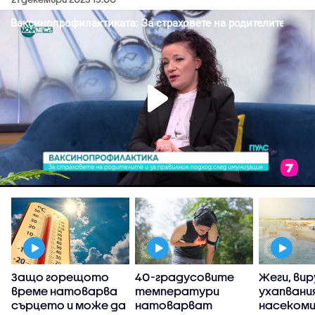
Защо горещото
40-градусовите
Жеги, вир
време натоварва
температури
ухапвани
сърцето и може да
натоварват
насекоми: