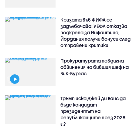
Кризата във ФИФА се
задълбочава: УЕФА отказва
подкрепа за Инфантино,
Йордания получи бонуси след
отправени критики
Прокуратурата повдигна
обвинения на бившия шеф на
ВиК-Бургас
Тръмп иска Джей Ди Ванс да
бъде кандидат-
президентът на
републиканците през 2028
г.?