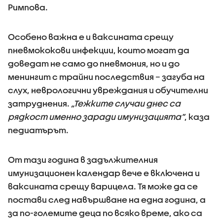
Римпова.
Особено важна е и ваксината срещу
пневмококови инфекции, които могат да
доведат не само до пневмония, но и до
менингит с трайни последствия – загуба на
слух, неврологични увреждания и обучителни
затруднения.
„Тежките случаи днес са
рядкост именно заради имунизацията”
, каза
педиатърът.
От тази година в задължителния
имунизационен календар вече е включена и
ваксината срещу варицела. Тя може да се
постави след навършване на една година, а
за по-големите деца по всяко време, ако са