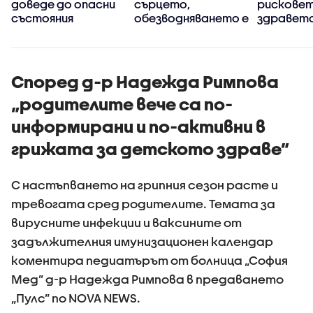
доведе до опасни
сърцето,
рисковет
с
състояния
обезводняването е
здравето
тихият убиец
лятото
а
Според д-р Надежда Римпова
„родителите вече са по-
информирани и по-активни в
грижата за детското здраве”
С настъпването на грипния сезон расте и
тревогата сред родителите. Темата за
вирусните инфекции и ваксините от
задължителния имунизационен календар
коментира педиатърът от болница „София
Мед” д-р Надежда Римпова в предаването
„Пулс” по NOVA NEWS.