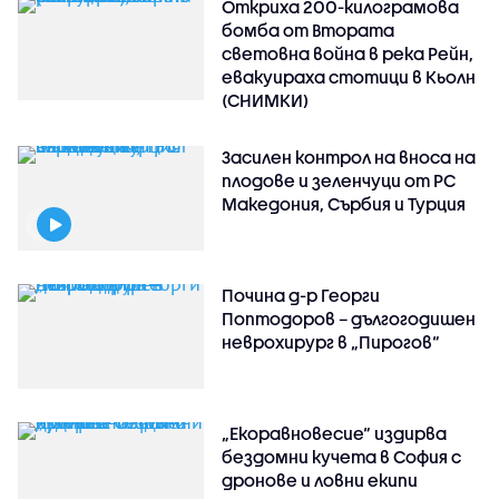
Откриха 200-килограмова
бомба от Втората
световна война в река Рейн,
евакуираха стотици в Кьолн
(СНИМКИ)
Засилен контрол на вноса на
плодове и зеленчуци от РС
Македония, Сърбия и Турция
Почина д-р Георги
Поптодоров – дългогодишен
неврохирург в „Пирогов“
„Екоравновесие“ издирва
бездомни кучета в София с
дронове и ловни екипи