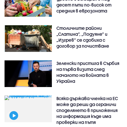
десет пъти по-висок от
средния в еврозоната
Столичните райони
„Слатина“, „Подуяне“ и
„Изгрев“ се сдобиха с
договор за почистване
Зеленски пристига в Сърбия
на първа визита след
началото на войната в
Украйна
Всяка държава членка на ЕС
може да реши да ограничи
споделянето в приложения
на информация къде има
проверки на пътя