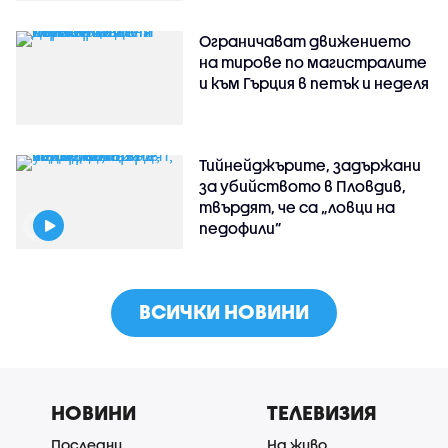
Ограничават движението
на тирове по магистралите
и към Гърция в петък и неделя
Тийнейджърите, задържани
за убийството в Пловдив,
твърдят, че са „ловци на
педофили”
ВСИЧКИ НОВИНИ
НОВИНИ
ТЕЛЕВИЗИЯ
Последни
На живо