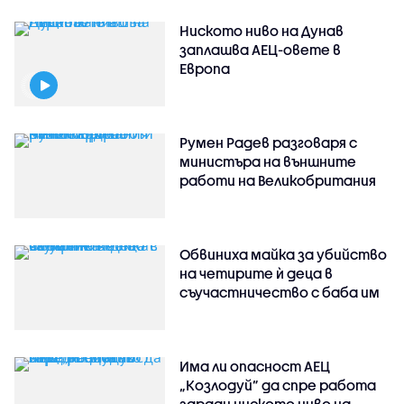
Ниското ниво на Дунав
заплашва АЕЦ-овете в
Европа
Румен Радев разговаря с
министъра на външните
работи на Великобритания
Обвиниха майка за убийство
на четирите ѝ деца в
съучастничество с баба им
Има ли опасност АЕЦ
„Козлодуй” да спре работа