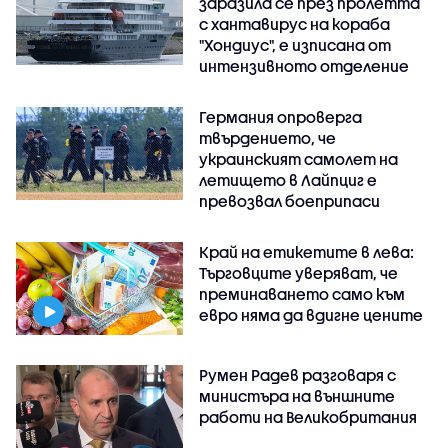
заразила се през пролетта
с хантавирус на кораба
"Хондиус", е изписана от
интензивното отделение
Германия опроверга
твърдението, че
украинският самолет на
летището в Лайпциг е
превозвал боеприпаси
Край на етикетите в лева:
Търговците уверяват, че
преминаването само към
евро няма да вдигне цените
Румен Радев разговаря с
министъра на външните
работи на Великобритания