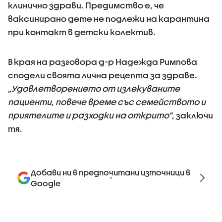
клинично здрави. Предимство е, че
ваксинирано дете не подлежи на карантина
при контакт в детски колектив.
В края на разговора д-р Надежда Римпова
сподели своята лична рецепта за здраве.
„Удовлетворението от излекуваните
пациенти, повече време със семейството и
приятелите и разходки на открито”
, заключи
тя.
Добави ни в предпочитани източници в
Google