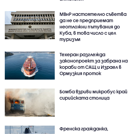
МВнР настоятелно съветва
да не се предприемат
неотложни пътувания до
Куба, в това число с цел
туризъм
Техеран разглежда
законопроект за забрана на
кораби от САЩ и Израел в
Ормузкия проток
Бомба взриви микробус край
сирийската столица
Френска гражданка,