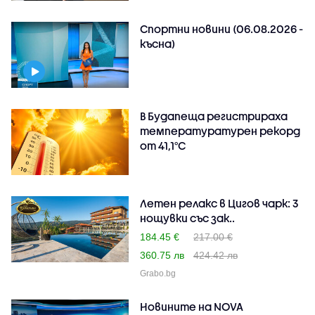
Спортни новини (06.08.2026 -
късна)
В Будапеща регистрираха
температуратурен рекорд
от 41,1°C
Летен релакс в Цигов чарк: 3
нощувки със зак..
184.45 €
217.00 €
360.75 лв
424.42 лв
Grabo.bg
Новините на NOVA