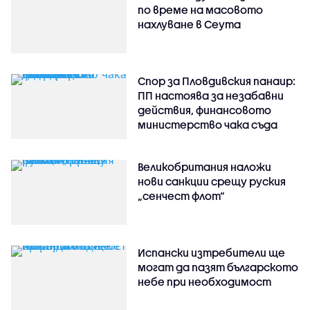
по време на масовото
нахлуване в Сеута
Спор за Пловдивския панаир:
ПП настоява за незабавни
действия, финансовото
министерство чака съда
Великобритания наложи
нови санкции срещу руския
„сенчест флот“
Испански изтребители ще
могат да пазят българското
небе при необходимост