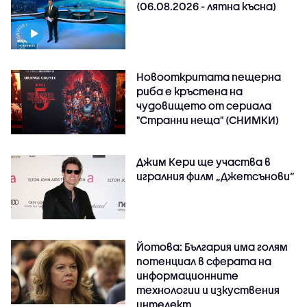
(06.08.2026 - лятна късна)
Новооткритата пещерна
риба е кръстена на
чудовището от сериала
"Странни неща" (СНИМКИ)
Джим Кери ще участва в
игралния филм „Джетсънови“
Йотова: България има голям
потенциал в сферата на
информационните
технологии и изкуствения
интелект