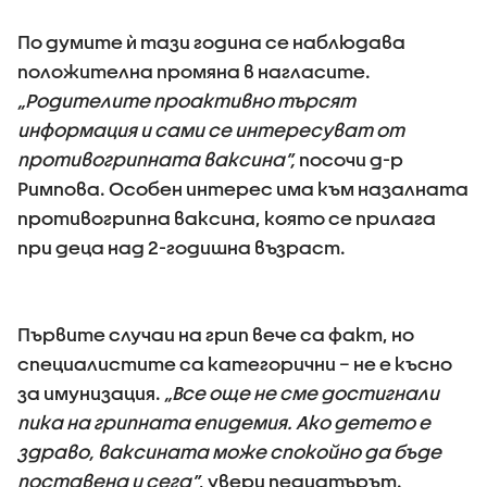
По думите ѝ тази година се наблюдава
положителна промяна в нагласите.
„Родителите проактивно търсят
информация и сами се интересуват от
противогрипната ваксина”,
посочи д-р
Римпова. Особен интерес има към назалната
противогрипна ваксина, която се прилага
при деца над 2-годишна възраст.
Първите случаи на грип вече са факт, но
специалистите са категорични – не е късно
за имунизация.
„Все още не сме достигнали
пика на грипната епидемия. Ако детето е
здраво, ваксината може спокойно да бъде
поставена и сега”
, увери педиатърът.