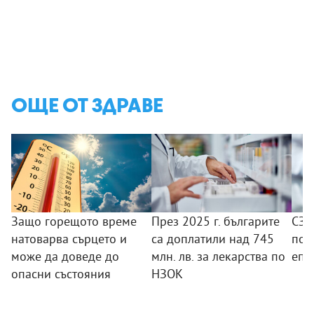
ОЩЕ ОТ ЗДРАВЕ
Защо горещото време
През 2025 г. българите
СЗО
натоварва сърцето и
са доплатили над 745
под
може да доведе до
млн. лв. за лекарства по
епи
опасни състояния
НЗОК