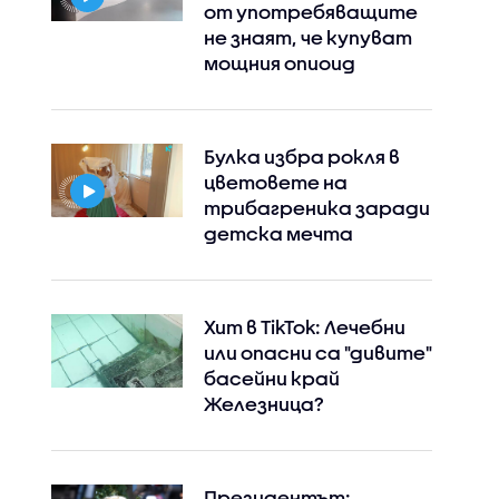
от употребяващите
не знаят, че купуват
мощния опиоид
Булка избра рокля в
цветовете на
трибагреника заради
детска мечта
Хит в TikTok: Лечебни
или опасни са "дивите"
басейни край
Железница?
Президентът: