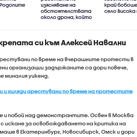
 Родопите
изясняване на
край бобош
обстоятелствата
село Висока
около дрона, който
се взриви на
българска
територия
крепата си към Алексей Навални
 арестувани по време на вчерашните протести в
ни организации задържаните са дори повече,
 миналия уикенд.
ки и хиляди арестувани по време на протестите
е и побой над демонстрантите. Освен в Москва
с искане за освобождаването на критика на
маше в Екатеринбург, Новосибирск, Омск и дори