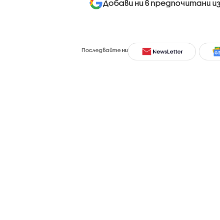
Добави ни в предпочитани и
Последвайте ни
NewsLetter