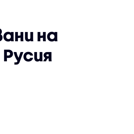
вани на
 Русия