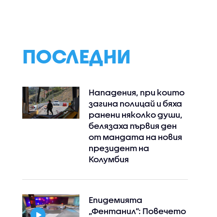
евското
Няма преднамерени
 могила
действия срещу
България
ПОСЛЕДНИ
Нападения, при които
загина полицай и бяха
ранени няколко души,
белязаха първия ден
от мандата на новия
президент на
Колумбия
Епидемията
„Фентанил”: Повечето