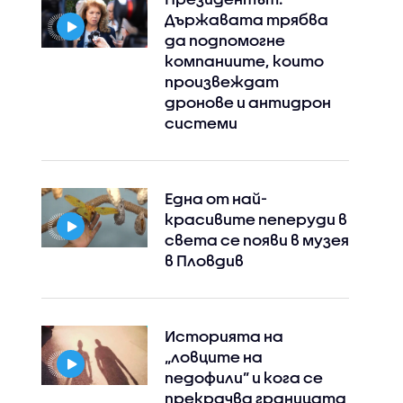
Държавата трябва
да подпомогне
компаниите, които
произвеждат
дронове и антидрон
системи
Една от най-
красивите пеперуди в
света се появи в музея
в Пловдив
Историята на
„ловците на
педофили” и кога се
прекрачва границата