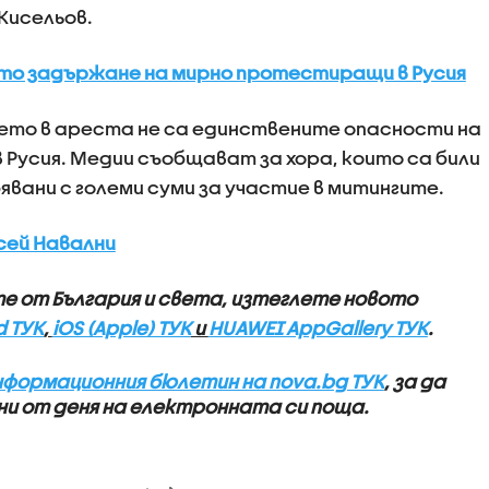
Кисельов.
то задържане на мирно протестиращи в Русия
ето в ареста не са единствените опасности на
усия. Медии съобщават за хора, които са били
явани с големи суми за участие в митингите.
сей Навални
те от България и света, изтеглете новото
d ТУК
,
iOS (Apple) ТУК
и
HUAWEI AppGallery ТУК
.
нформационния бюлетин на nova.bg ТУК
, за да
и от деня на електронната си поща.