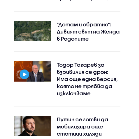
"Дотам и обратно":
Дивият свят на Женда
в Родопите
Тодор Тагарев за
взривилия се дрон:
Има още една версия,
която не трябва да
изключваме
Путин се готви да
мобилизира още
стотици хиляди