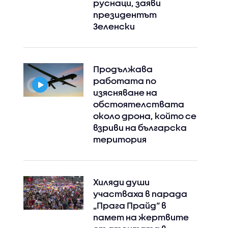
руснаци, заяви
президентът
Зеленски
Instagram
Facebook
Продължава
работата по
изясняване на
обстоятелствата
около дрона, който се
взриви на българска
територия
Хиляди души
участваха в парада
„Прага Прайд“ в
памет на жертвите