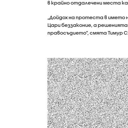
в крайно отдалечени места ка
„Дойдох на протеста в името 
Цари беззаконие, а решеният
правосъдието”, смята Тимур С