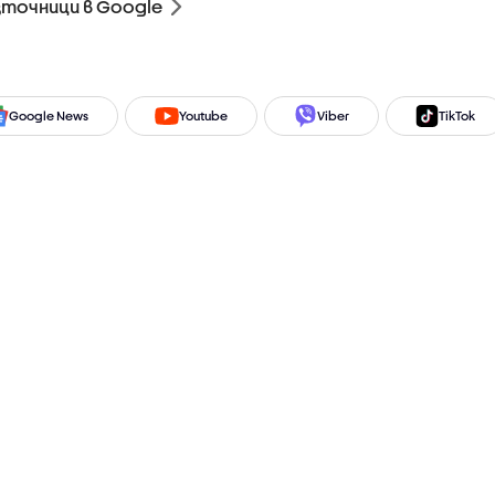
зточници в Google
Google News
Youtube
Viber
TikTok