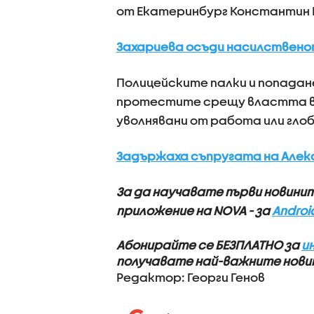
от Екатеринбург Константин 
Захариева осъди насилствено
Полицейските палки и попадан
протестите срещу властта в Р
уволнявани от работа или глоб
Задържаха съпругата на Алек
За да научавате първи новини
приложение на NOVA - за
Androi
Абонирайте се БЕЗПЛАТНО за
и
получавате най-важните новин
Редактор: Георги Генов