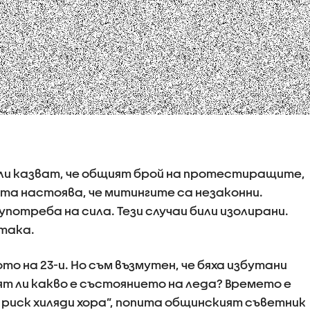
 казват, че общият брой на протестиращите,
тта настоява, че митингите са незаконни.
потреба на сила. Тези случаи били изолирани.
така.
то на 23-и. Но съм възмутен, че бяха избутани
ят ли какво е състоянието на леда? Времето е
 риск хиляди хора”, попита общинският съветник