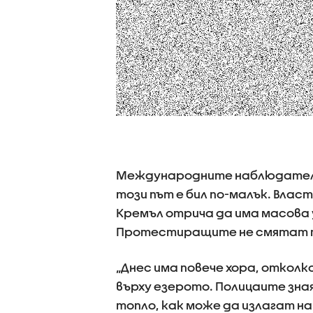
Международните наблюдатели
този път е бил по-малък. Влас
Кремъл отрича да има масова у
Протестиращите не смятат 
„Днес има повече хора, отколко
върху езерото. Полицаите зна
топло, как може да излагат на