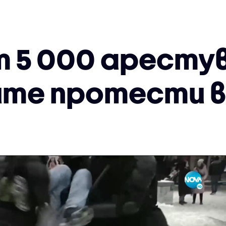
т 5 000 аресту
те протести в