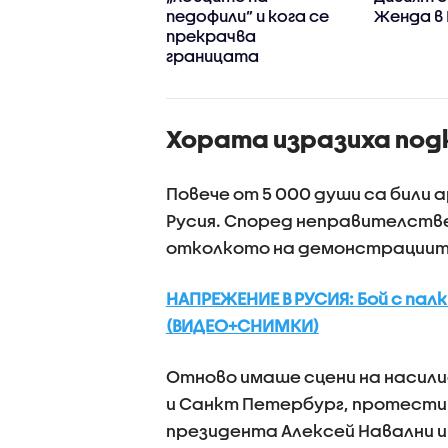
тие в инцидента
педофили” и кога се
Женда в
он на летището в
прекрачва
циг
границата
Хората изразиха под
Повече от 5 000 души са били
Русия. Според неправителстве
отколкото на демонстрациите
НАПРЕЖЕНИЕ В РУСИЯ: Бой с пал
(ВИДЕО+СНИМКИ)
Отново имаше сцени на насили
и Санкт Петербург, протести 
президента Алексей Навални и