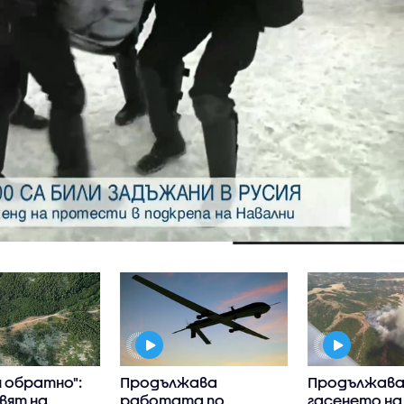
 обратно":
Продължава
Продължав
вят на
работата по
гасенето на