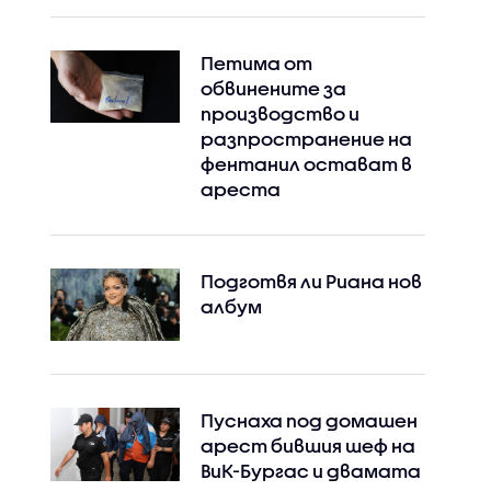
Петима от
обвинените за
производство и
разпространение на
фентанил остават в
ареста
Подготвя ли Риана нов
албум
Пуснаха под домашен
арест бившия шеф на
ВиК-Бургас и двамата