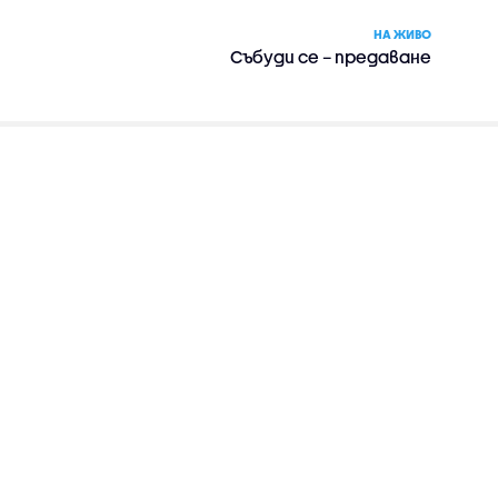
НА ЖИВО
Събуди се – предаване