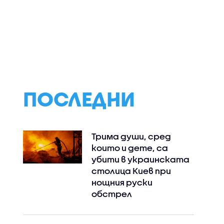
ършиха
Безплатно
Георги Петров:
ерация на
имунизират бременни
Заради разликит
ЕО)
в третия триместър
цените на
срещу
лекарствата о
респираторно-
НЗОК изтичат на
синцитиален вирус
млн. евро годиш
ПОСЛЕДНИ
Трима души, сред
които и дете, са
убити в украинската
столица Киев при
нощния руски
обстрел