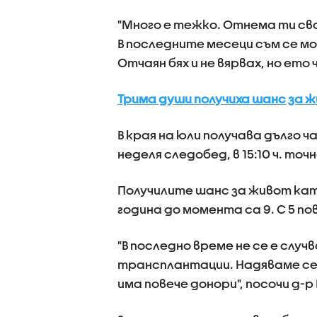
"Много е тежко. Отнема ти св
В последните месеци съм се мол
Отчаян бях и не вярвах, но ето 
Трима души получиха шанс за 
В края на юли получава дълго ч
неделя следобед, в 15:10 ч. точн
Получилите шанс за живот като
година до момента са 9. С 5 п
"В последно време не се е случ
трансплантации. Надяваме се
има повече донори", посочи д-р