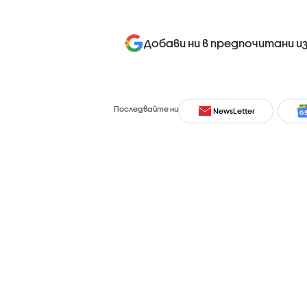
Добави ни в предпочитани и
Последвайте ни
NewsLetter