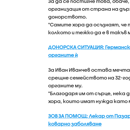
За да се постигне това, обаче
организация от страна на дър
донорството.
"Самите хора да осъзнаят, че 
колкото и тежко да е в такъв 
ДОНОРСКА СИТУАЦИЯ: Германска
органите ѝ
За Иван Иванчев остава мечтат
срещне семейството на 32-год
органите му.
"Благодаря им от сърце, нека д
хора, които имат нужда като м
ЗОВ ЗА ПОМОЩ: Лекар от Паза
коварно заболяване