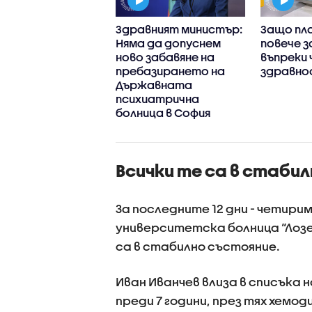
 някои
Здравният министър:
Защо пл
рства са до три
Няма да допуснем
повече з
 по-скъпи у нас,
ново забавяне на
въпреки 
лкото в Гърция
пребазирането на
здравно
Държавната
психиатрична
болница в София
Всички те са в стаби
За последните 12 дни - четири
университетска болница “Лозе
са в стабилно състояние.
Иван Иванчев влиза в списъка
преди 7 години, през тях хемо