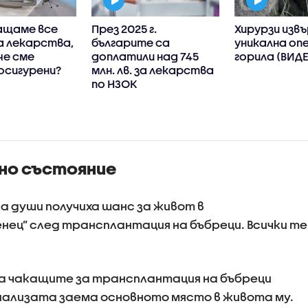
ащаме все
През 2025 г.
Хирурзи изв
а лекарства,
българите са
уникална оп
че сме
доплатили над 745
горила (ВИД
осигурени?
млн. лв. за лекарства
по НЗОК
лно състояние
ма души получиха шанс за живот в
нец” след трансплантация на бъбреци. Всички те
 на чакащите за трансплантация на бъбреци
диализата заема основното място в живота му.