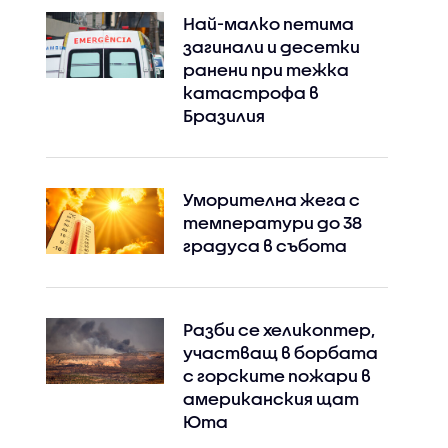
Най-малко петима
загинали и десетки
ранени при тежка
катастрофа в
Бразилия
Уморителна жега с
температури до 38
градуса в събота
Разби се хеликоптер,
участващ в борбата
с горските пожари в
американския щат
Юта