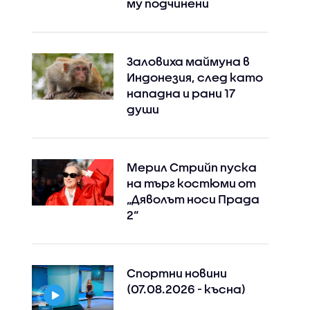
му подчинени
Заловиха маймуна в
Индонезия, след като
нападна и рани 17
души
Instagram
Facebook
Мерил Стрийп пуска
на търг костюми от
„Дяволът носи Прада
2“
Спортни новини
(07.08.2026 - късна)