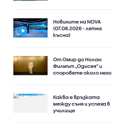
Новините на NOVA
(07.08.2026 - лятна
късна)
От Омир до Нолан:
Филмът „Одисея” и
споровете около него
Каква е връзката
между съня и успеха в
училище