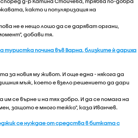
, според д-р Катина Стойчева, трябва по-добра
жавата, както и популяризация на
това не е нещо лошо да се даряват органи,
момент", добави тя.
 туристка почина във Варна, близките ѝ дариха
а за новия му живот. И още една - някога да
ишния мъж, което е взело решението да дари
а им се върне и на тях добро. И да се помага на
ен, защото е много тежко", каза Иванчев.
рджик се нуждае от средства в битката с