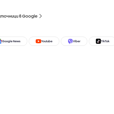
зточници в Google
Google News
Youtube
Viber
TikTok