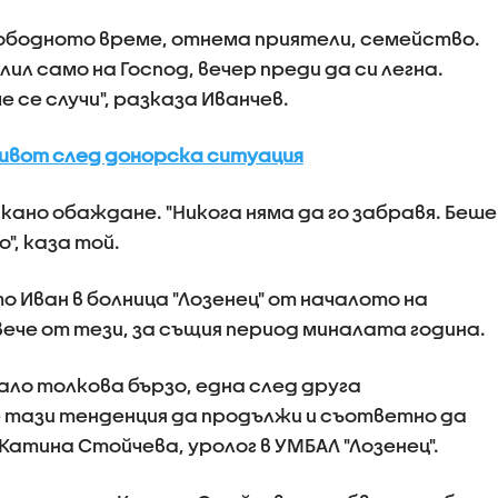
ободното време, отнема приятели, семейство.
ил само на Господ, вечер преди да си легна.
че се случи", разказа Иванчев.
живот след донорска ситуация
акано обаждане. "Никога няма да го забравя. Беше
о", каза той.
 Иван в болница "Лозенец" от началото на
овече от тези, за същия период миналата година.
вало толкова бързо, една след друга
 тази тенденция да продължи и съответно да
 Катина Стойчева, уролог в УМБАЛ "Лозенец".