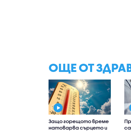
ОЩЕ ОТ ЗДРА
Защо горещото време
Пр
натоварва сърцето и
са