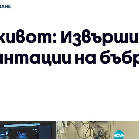
ВАНЕ
живот: Извърши
нтации на бъб