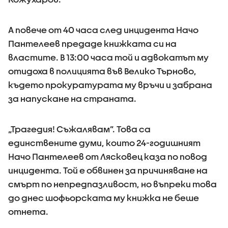
А повече от 40 часа след инцидента Начо
Пантелеев предаде книжката си на
властите. В 13:00 часа той и адвокатът му
отидоха в полицията във Велико Търново,
където прокуратурата му връчи и забрана
за напускане на страната.
„Трагедия! Съжалявам”. Това са
единствените думи, които 24-годишният
Начо Пантелеев от Лясковец каза по повод
инцидента. Той е обвинен за причиняване на
смърт по непредпазливост, но въпреки това
до днес шофьорската му книжка не беше
отнета.