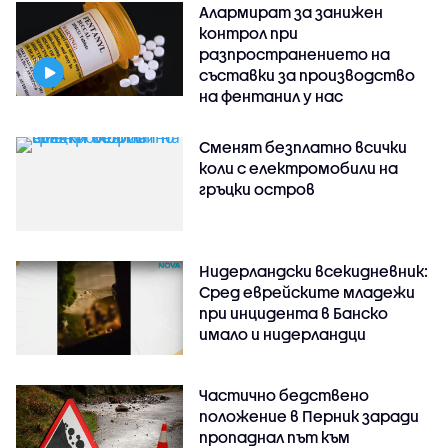
Алармират за занижен
контрол при
разпространението на
съставки за производство
на фентанил у нас
Сменят безплатно всички
коли с електромобили на
гръцки остров
Нидерландски всекидневник:
Сред еврейските младежи
при инцидента в Банско
имало и нидерландци
Частично бедствено
положение в Перник заради
пропаднал път към