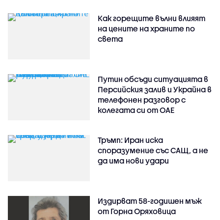
Как горещите вълни влияят
на цените на храните по
света
Путин обсъди ситуацията в
Персийския залив и Украйна в
телефонен разговор с
колегата си от ОАЕ
Тръмп: Иран иска
споразумение със САЩ, а не
да има нови удари
Издирват 58-годишен мъж
от Горна Оряховица