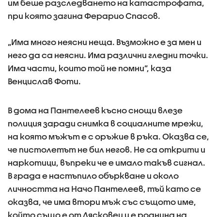
им беше разследването на катастрофата,
при която загина Ферарио Спасов.
„Има много неясни неща. Възможно е за мен и
него да са неясни. Има различни гледни точки.
Има части, които той не помни”, каза
Венцислав Фоти.
В дома на Пантелеев късно снощи влезе
полиция заради снимка в социалните мрежи,
на която мъжът е с оръжие в ръка. Оказва се,
че пистолетът не бил негов. Не са открити и
наркотици, въпреки че е имало такъв сигнал.
В града е настъпило объркване и около
личността на Начо Пантелеев, тъй като се
оказва, че има втори мъж със същото име,
който също е от Лясковец и е роднина на