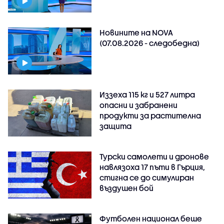
Новините на NOVA
(07.08.2026 - следобедна)
Иззеха 115 кг и 527 литра
опасни и забранени
продукти за растителна
защита
Турски самолети и дронове
навлязоха 17 пъти в Гърция,
стигна се до симулиран
въздушен бой
Футболен национал беше