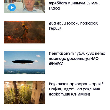
трябват минимум 1,2 млн.
гласа
Два нови горски пожара в
Гърция
Пентагонът публикува пета
партида досиета за НЛО
(ВИДЕО)
Разкриха наркооранжерия в
София, иззети са различни
наркотици (СНИМКИ)