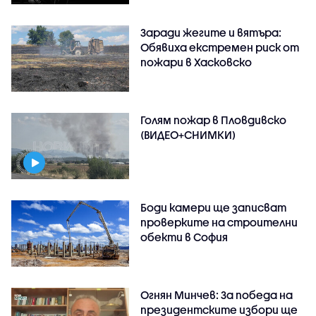
Заради жегите и вятъра:
Обявиха екстремен риск от
пожари в Хасковско
Голям пожар в Пловдивско
(ВИДЕО+СНИМКИ)
Боди камери ще записват
проверките на строителни
обекти в София
Огнян Минчев: За победа на
президентските избори ще