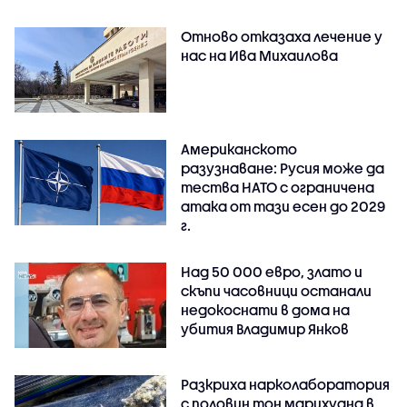
Отново отказаха лечение у
нас на Ива Михаилова
Американското
разузнаване: Русия може да
тества НАТО с ограничена
атака от тази есен до 2029
г.
Над 50 000 евро, злато и
скъпи часовници останали
недокоснати в дома на
убития Владимир Янков
Разкриха нарколаборатория
с половин тон марихуана в