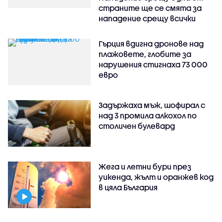
страните ще се смята за
нападение срещу всички
Гърция вдигна дронове над
плажовете, глобите за
нарушения стигнаха 73 000
евро
Задържаха мъж, шофирал с
над 3 промила алкохол по
столичен булевард
Жега и летни бури през
уикенда, жълт и оранжев код
в цяла България