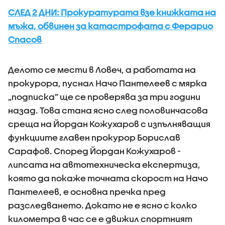
СЛЕД 2 ДНИ: Прокуратурата взе книжката на
мъжа, обвинен за катастрофата с Ферарио
Спасов
Делото се мести в Ловеч, а работата на
прокурора, пуснал Начо Пантелеев с мярка
„подписка” ще се проверява за три години
назад. Това стана ясно след половинчасова
среща на Йордан Кожухаров с изпълняващия
функциите главен прокурор Борислав
Сарафов. Според Йордан Кожухаров -
липсата на автотехническа експертиза,
която да покаже точната скорост на Начо
Пантелеев, е основна пречка пред
разследването. Докато не е ясно с колко
километра в час се е движил спортният