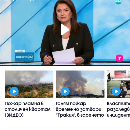
Пожар пламна в
Голям пожар
Властит
,
столичен квартал
временно затвори
разслед
(ВИДЕО)
"Тракия", в гасенето
инцидент
се включиха два
хеликопт
хеликоптера
Тръмп и 