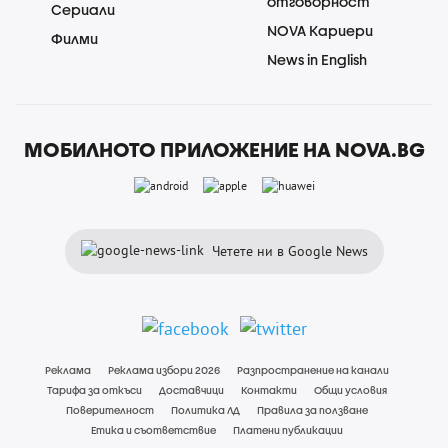
отговорност
Сериали
NOVA Кариери
Филми
News in English
МОБИЛНОТО ПРИЛОЖЕНИЕ НА NOVA.BG
Четете ни в Google News
Реклама
Реклама избори 2026
Разпространение на канали
Тарифа за откъси
Доставчици
Контакти
Общи условия
Поверителност
Политика ЛД
Правила за ползване
Етика и съответствие
Платени публикации