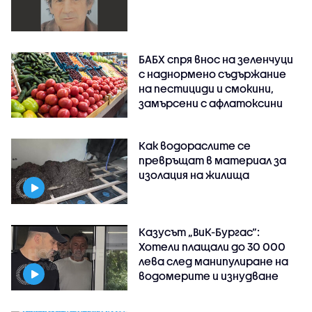
БАБХ спря внос на зеленчуци
с наднормено съдържание
на пестициди и смокини,
замърсени с афлатоксини
Как водораслите се
превръщат в материал за
изолация на жилища
Казусът „ВиК-Бургас“:
Хотели плащали до 30 000
лева след манипулиране на
водомерите и изнудване