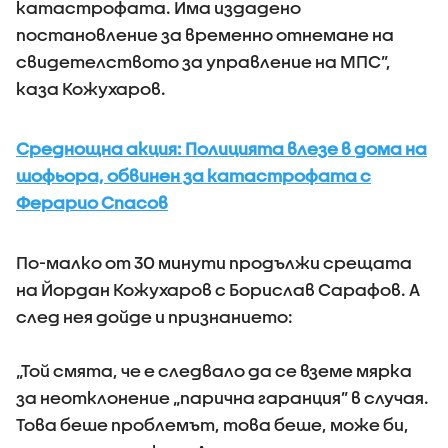
катастрофата. Има издадено
постановление за временно отнемане на
свидетелството за управление на МПС”,
каза Кожухаров.
Среднощна акция: Полицията влезе в дома на
шофьора, обвинен за катастрофата с
Ферарио Спасов
По-малко от 30 минути продължи срещата
на Йордан Кожухаров с Борислав Сарафов. А
след нея дойде и признанието:
„Той смята, че е следвало да се вземе мярка
за неотклонение „парична гаранция” в случая.
Това беше проблемът, това беше, може би,