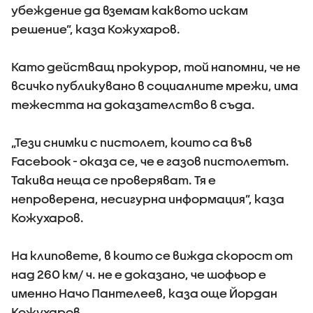
убеждение да вземам каквото искам
решение”, каза Кожухаров.
Като действащ прокурор, той напомни, че не
всичко публикувано в социалните мрежи, има
тежестта на доказателство в съда.
„Тези снимки с пистолет, които са във
Facebook - оказа се, че е газов пистолетът.
Такива неща се проверяват. Тя е
непроверена, несигурна информация”, каза
Кожухаров.
На клиповете, в които се вижда скорост от
над 260 км/ ч. не е доказано, че шофьор е
именно Начо Пантелеев, каза още Йордан
Кожухаров.