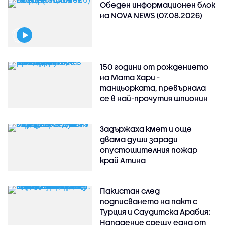
Обеден информационен блок
на NOVA NEWS (07.08.2026)
150 години от рождението
на Мата Хари -
танцьорката, превърнала
се в най-прочутия шпионин
Задържаха кмет и още
двама души заради
опустошителния пожар
край Атина
Пакистан след
подписването на пакт с
Турция и Саудитска Арабия:
Нападение срещу една от