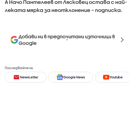
А Начо Пантелеев от Лясковец остава с най-
леката мярка за неотклонение – подписка.
Добави ни в предпочитани източници в
Google
Последвайте ни
NewsLetter
Google News
Youtube