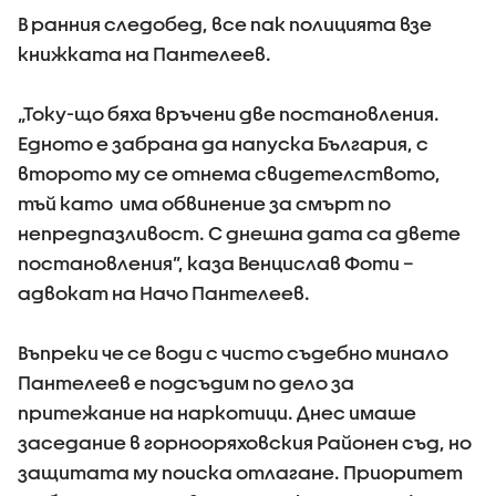
В ранния следобед, все пак полицията взе
книжката на Пантелеев.
„Току-що бяха връчени две постановления.
Едното е забрана да напуска България, с
второто му се отнема свидетелството,
тъй като има обвинение за смърт по
непредпазливост. С днешна дата са двете
постановления”, каза Венцислав Фоти –
адвокат на Начо Пантелеев.
Въпреки че се води с чисто съдебно минало
Пантелеев е подсъдим по дело за
притежание на наркотици. Днес имаше
заседание в горнооряховския Районен съд, но
защитата му поиска отлагане. Приоритет