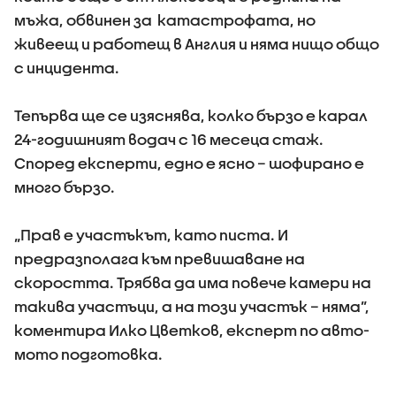
мъжа, обвинен за катастрофата, но
живеещ и работещ в Англия и няма нищо общо
с инцидента.
Тепърва ще се изяснява, колко бързо е карал
24-годишният водач с 16 месеца стаж.
Според експерти, едно е ясно – шофирано е
много бързо.
„Прав е участъкът, като писта. И
предразполага към превишаване на
скоростта. Трябва да има повече камери на
такива участъци, а на този участък – няма”,
коментира Илко Цветков, експерт по авто-
мото подготовка.