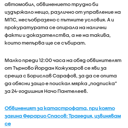
автомобил, обвинението трудно би
издържало нещо, различно от управление на
МПС, несъобразено с пътните условия. А и
прокуратурата се опирала на налични
факти и доказателства, а не на такива,
които тепърва ще се събират.
Малко преди 12:00 часа на обяд обвинителят
от Търново Йордан Кожухаров се яви за
среща с Борислав Сарафов, за да се опита
да обясни защо е поискал мярка „подписка”
за 24-годишния Начо Пантелеев.
Обвиненият за катастрофата, при която
загина Ферарио Спасов: Трагедия, извинявам
се