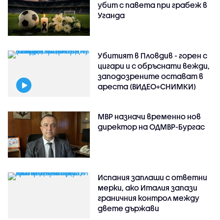
убит с павета при грабеж в
Уганда
Убитият в Пловдив - горен с
цигари и с обръснати вежди,
заподозрените остават в
ареста (ВИДЕО+СНИМКИ)
МВР назначи временно нов
директор на ОДМВР-Бургас
Испания заплаши с ответни
мерки, ако Италия запази
граничния контрол между
двете държави