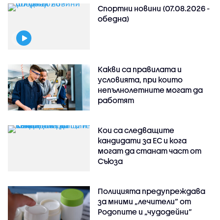
Спортни новини (07.08.2026 -
обедна)
Какви са правилата и
условията, при които
непълнолетните могат да
работят
Кои са следващите
кандидати за ЕС и кога
могат да станат част от
Съюза
Полицията предупреждава
за мними „лечители“ от
Родопите и „чудодейни“