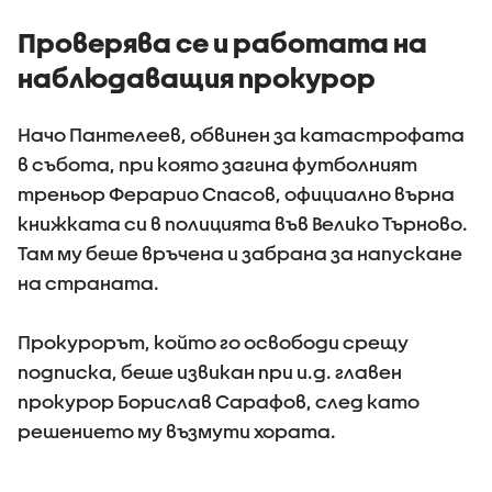
(ВИДЕО+СНИМКИ)
самолет
Проверява се и работата на
наблюдаващия прокурор
Начо Пантелеев, обвинен за катастрофата
в събота, при която загина футболният
треньор Ферарио Спасов, официално върна
книжката си в полицията във Велико Търново.
Там му беше връчена и забрана за напускане
на страната.
Прокурорът, който го освободи срещу
подписка, беше извикан при и.д. главен
прокурор Борислав Сарафов, след като
решението му възмути хората.