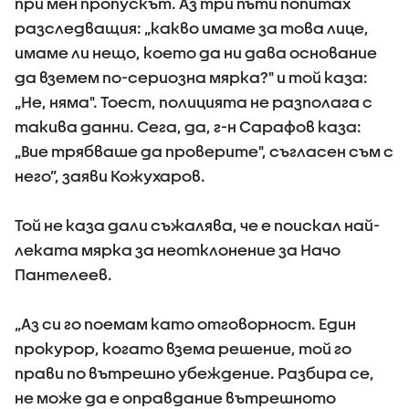
при мен пропускът. Аз три пъти попитах
разследващия: „какво имаме за това лице,
имаме ли нещо, което да ни дава основание
да вземем по-сериозна мярка?" и той каза:
„Не, няма". Тоест, полицията не разполага с
такива данни. Сега, да, г-н Сарафов каза:
„Вие трябваше да проверите", съгласен съм с
него”, заяви Кожухаров.
Той не каза дали съжалява, че е поискал най-
леката мярка за неотклонение за Начо
Пантелеев.
„Аз си го поемам като отговорност. Един
прокурор, когато взема решение, той го
прави по вътрешно убеждение. Разбира се,
не може да е оправдание вътрешното