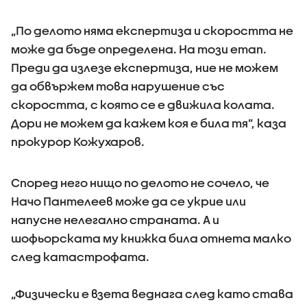
„По делото няма експертиза и скоростта не
може да бъде определена. На този етап.
Преди да излезе експертиза, ние не можем
да обвържем това нарушение със
скоростта, с която се е движила колата.
Дори не можем да кажем коя е била тя”, каза
прокурор Кожухаров.
Според него нищо по делото не сочело, че
Начо Пантелеев може да се укрие или
напусне нелегално страната. А и
шофьорската му книжка била отнета малко
след катастрофата.
„Физически е взета веднага след като става