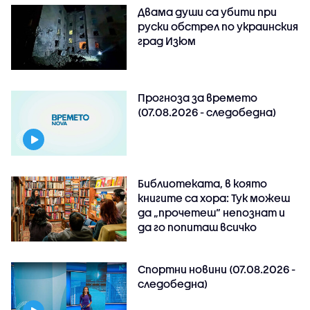
Двама души са убити при
руски обстрeл по украинския
град Изюм
Прогноза за времето
(07.08.2026 - следобедна)
Библиотеката, в която
книгите са хора: Тук можеш
да „прочетеш“ непознат и
да го попиташ всичко
Спортни новини (07.08.2026 -
следобедна)