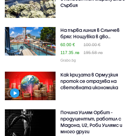
Сърбия
На първа линия в Слънчев
бряг: Нощувка в дво..
60.00 €
100.00 €
117.35 лв
195.58 лв
Grabo.bg
Как кризата в Ормузкия
проток се отразява на
световната икономика
Почина Уилям Орбит -
продуцентът, работил с
Мадона, U2, Роби Уилямс и
много други