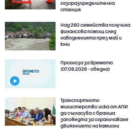
газоразпределителна
станция
Над 260 семейства получиха
финансова помощ след
наводненията през май и
юни
Прогноза за времето
(07.08.2026 - обедна)
Транспортното
министерство иска от АПИ
да съгласува с бранша
заповедта за ограничаване
движението на камиони