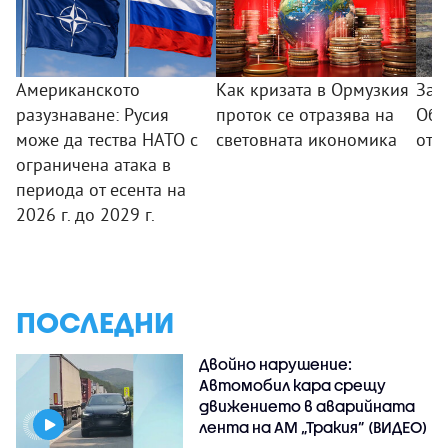
Американското
Как кризата в Ормузкия
Зар
разузнаване: Русия
проток се отразява на
Обя
може да тества НАТО с
световната икономика
от 
ограничена атака в
периода от есента на
2026 г. до 2029 г.
ПОСЛЕДНИ
Двойно нарушение:
Автомобил кара срещу
движението в аварийната
лента на АМ „Тракия” (ВИДЕО)