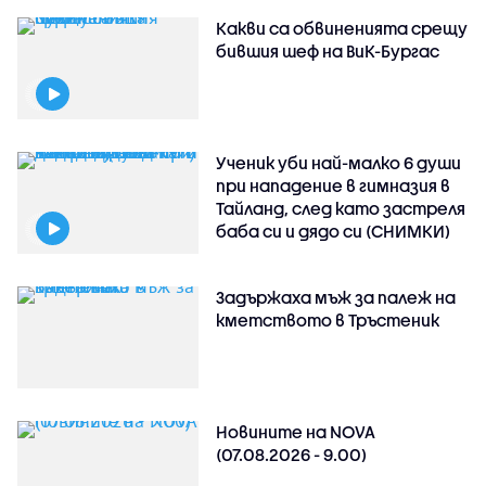
Какви са обвиненията срещу
бившия шеф на ВиК-Бургас
Ученик уби най-малко 6 души
при нападение в гимназия в
Тайланд, след като застреля
баба си и дядо си (СНИМКИ)
Задържаха мъж за палеж на
кметството в Тръстеник
Новините на NOVA
(07.08.2026 - 9.00)