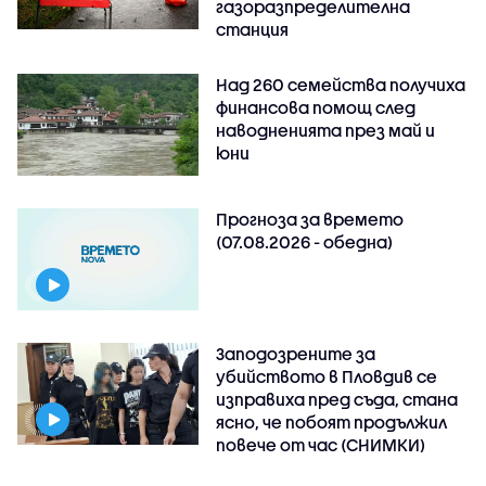
газоразпределителна
станция
Над 260 семейства получиха
финансова помощ след
наводненията през май и
юни
Прогноза за времето
(07.08.2026 - обедна)
Заподозрените за
убийството в Пловдив се
изправиха пред съда, стана
ясно, че побоят продължил
повече от час (СНИМКИ)