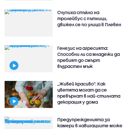
Счупиха стъкло на
тролейбус с пътници,
движел се по улица в Плевен
Генезис на агресията:
Способни ли са младежи да
пребият до смърт
възрастен мъж
„Живей красиво”: Как
цветята могат да се
превърнат в най-стилната
декорация у дома
Предупрежденията за
камери в навигациите може