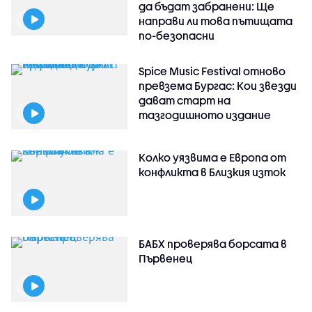
да бъдат забранени: Ще
направи ли това пътищата
по-безопасни
Spice Music Festival отново
превзема Бургас: Кои звезди
дават старт на
тазгодишното издание
Колко уязвима е Европа от
конфликта в Близкия изток
БАБХ проверява борсата в
Първенец