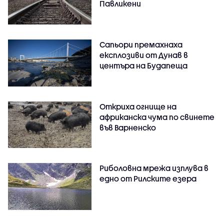
Павликени
Сапьори премахнаха
експлозиви от Дунав в
центъра на Будапеща
Откриха огнище на
африканска чума по свинете
във Варненско
Риболовна мрежа изплува в
едно от Рилските езера