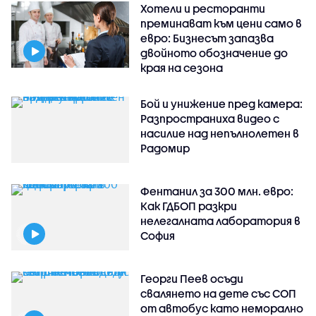
Хотели и ресторанти
преминават към цени само в
евро: Бизнесът запазва
двойното обозначение до
края на сезона
Бой и унижение пред камера:
Разпространиха видео с
насилие над непълнолетен в
Радомир
Фентанил за 300 млн. евро:
Как ГДБОП разкри
нелегалната лаборатория в
София
Георги Пеев осъди
свалянето на дете със СОП
от автобус като неморално