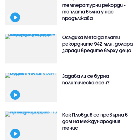
температурни рекорди -
топлата вълна у нас
продължава
Осъдиха Meta да плати
рекордните 942 млн. долара
заради вредите върху деца
Задава ли се бурна
политическа есен?
Как Пловдив се превърна в
дом на международния
тенис