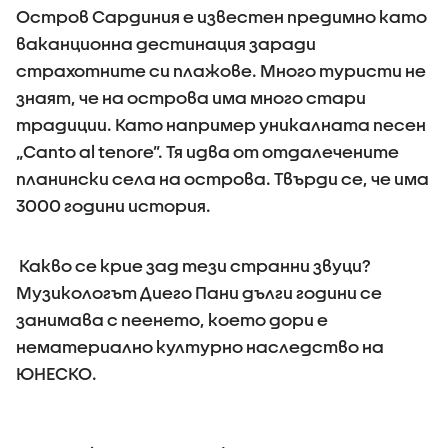
Остров Сардиния е известен предимно като
ваканционна дестинация заради
страхотните си плажове. Много туристи не
знаят, че на острова има много стари
традиции. Като например уникалната песен
„Canto al tenore”. Тя идва от отдалечените
планински села на острова. Твърди се, че има
3000 години история.
Какво се крие зад тези странни звуци?
Музикологът Диего Пани дълги години се
занимава с пеенето, което дори е
нематериално културно наследство на
ЮНЕСКО.