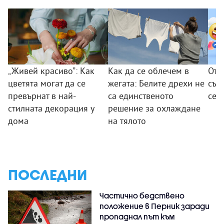
„Живей красиво”: Как
Как да се облечем в
От 
цветята могат да се
жегата: Белите дрехи не
съо
превърнат в най-
са единственото
се 
стилната декорация у
решение за охлаждане
дома
на тялото
ПОСЛЕДНИ
Частично бедствено
положение в Перник заради
пропаднал път към