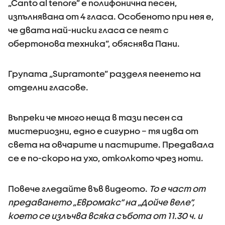
„Canto al tenore” е полифонична песен,
изпълнявана от 4 гласа. Особеното при нея е,
че двата най-ниски гласа се пеят с
обертонова техника”, обяснява Пани.
Групата „Supramonte” разделя пеенето на
отделни гласове.
Въпреки че много неща в тази песен са
мистериозни, едно е сигурно – тя идва от
света на овчарите и пастирите. Предавала
се е по-скоро на ухо, отколкото чрез ноти.
Повече гледайте във видеото.
То е част от
предаването „Евромакс“ на „Дойче веле“,
което се излъчва всяка събота от 11.30 ч. и