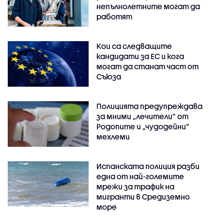
непълнолетните могат да
работят
Кои са следващите
кандидати за ЕС и кога
могат да станат част от
Съюза
Полицията предупреждава
за мними „лечители“ от
Родопите и „чудодейни“
мехлеми
Испанската полиция разби
една от най-големите
мрежи за трафик на
мигранти в Средиземно
море