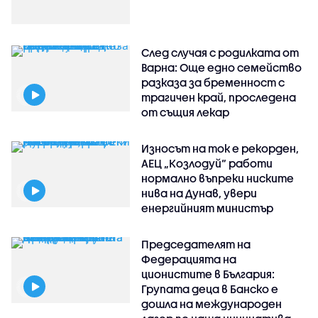
След случая с родилката от
Варна: Още едно семейство
разказа за бременност с
трагичен край, проследена
от същия лекар
Износът на ток е рекорден,
АЕЦ „Козлодуй“ работи
нормално въпреки ниските
нива на Дунав, увери
енергийният министър
Председателят на
Федерацията на
ционистите в България:
Групата деца в Банско е
дошла на международен