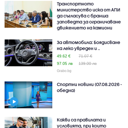
Транспортното
министерство иска от АПИ
да съгласува с бранша
заповедта за ограничаване
движението на камиони
За автомобила: Боядисване
на леко увреден и ..
49.62 €
71.07 €
97.05 лв
139.00 лв
Grabo.bg
Спортни новини (07.08.2026 -
обедна)
Какви са правилата и
условията, при които