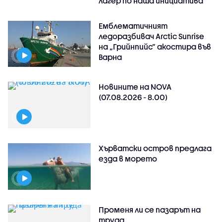
лагер по наша инициатива
Емблематичният
ледоразбивач Arctic Sunrise
на „Грийнпийс” акостира във
Варна
Новините на NOVA
(07.08.2026 - 8.00)
Хърватски остров предлага
езда в морето
Променя ли се пазарът на
труда