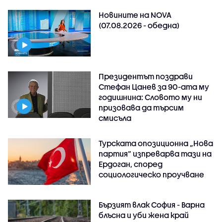
Новините на NOVA
(07.08.2026 - обедна)
Президентът поздрави
Стефан Цанев за 90-ата му
годишнина: Словото му ни
призовава да търсим
смисъла
Турската опозиционна „Нова
партия“ изпреварва тази на
Ердоган, според
социологическо проучване
Бързият влак София - Варна
блъсна и уби жена край