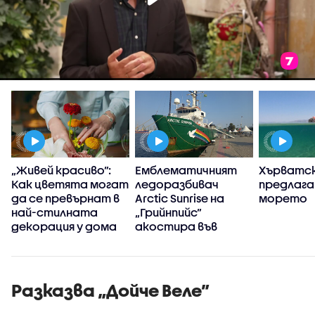
„Живей красиво”:
Емблематичният
Хърватс
Как цветята могат
ледоразбивач
предлага
:
да се превърнат в
Arctic Sunrise на
морето
най-стилната
„Грийнпийс”
т,
декорация у дома
акостира във
а
Варна
Разказва „Дойче Веле”