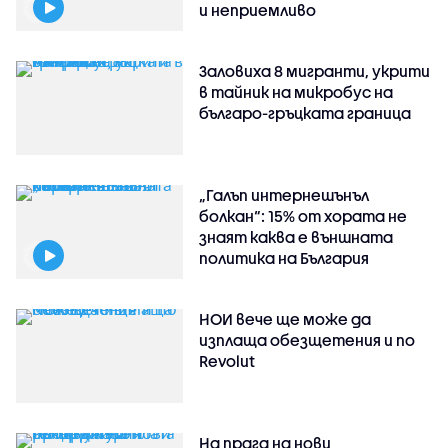
и неприемливо
Заловиха 8 мигранти, укрити
в тайник на микробус на
българо-гръцката граница
„Галъп интернешънъл
болкан“: 15% от хората не
знаят каква е външната
политика на България
НОИ вече ще може да
изплаща обезщетения и по
Revolut
На прага на нови