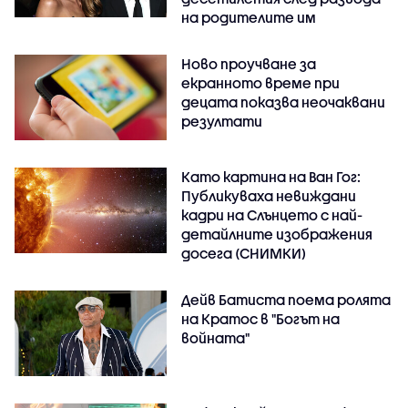
на родителите им
Ново проучване за
екранното време при
децата показва неочаквани
резултати
Като картина на Ван Гог:
Публикуваха невиждани
кадри на Слънцето с най-
детайлните изображения
досега (СНИМКИ)
Дейв Батиста поема ролята
на Кратос в "Богът на
войната"