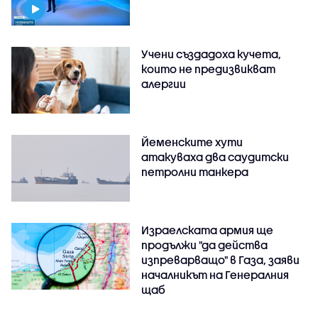
Учени създадоха кучета,
които не предизвикват
алергии
Йеменските хути
атакуваха два саудитски
петролни танкера
Израелската армия ще
продължи "да действа
изпреварващо" в Газа, заяви
началникът на Генералния
щаб