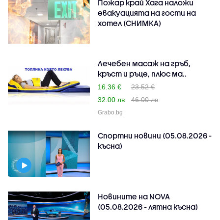
Пожар край Хага наложи
евакуацията на гости на
хотел (СНИМКА)
Лечебен масаж на гръб,
кръст и ръце, плюс ма..
16.36 €
23.52 €
32.00 лв
46.00 лв
Grabo.bg
Спортни новини (05.08.2026 -
късна)
Новините на NOVA
(05.08.2026 - лятна късна)