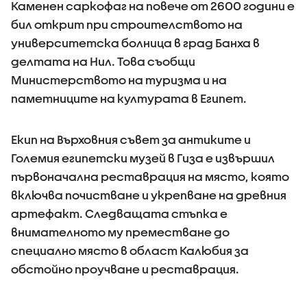
Каменен саркофаг на повече от 2600 години е
бил открит при строителството на
университетска болница в град Банха в
делтата на Нил. Това съобщи
Министерството на туризма и на
паметниците на културата в Египет.
Екип на Върховния съвет за антиките и
Големия египетски музей в Гиза е извършил
първоначална реставрация на място, която
включва почистване и укрепване на древния
артефакт. Следващата стъпка е
внимателното му преместване до
специално място в област Калюбия за
обстойно проучване и реставрация.