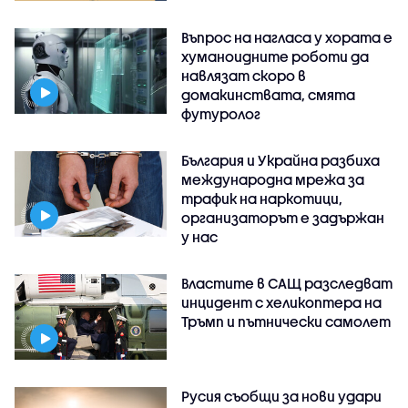
Въпрос на нагласа у хората е
хуманоидните роботи да
навлязат скоро в
домакинствата, смята
футуролог
България и Украйна разбиха
международна мрежа за
трафик на наркотици,
организаторът е задържан
у нас
Властите в САЩ разследват
инцидент с хеликоптера на
Тръмп и пътнически самолет
Русия съобщи за нови удари