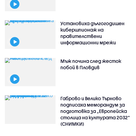
Установиха дългогодишен
кибершпионаж на
правителствени
информационни мрежи
Мъж почина след жесток
побой в Пловдив
Габрово и Велико Търново
подписаха меморандум за
подготовка за „Европейска
столица на културата 2032“
(СНИМКИ)