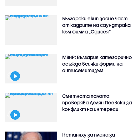
Български екип засне част
от кадрите на саундтрака
към филма „Одисея“
МВнР: България категорично
осъжда всички форми на
антисемитизъм
Сметната палата
проверява Делян Пеевски за
конфликт на интереси
Нетаняху за плана за