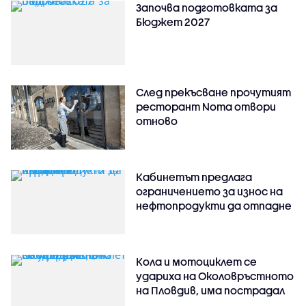
Започва подготовката за
Бюджет 2027
След прекъсване прочутият
ресторант Noma отвори
отново
Кабинетът предлага
ограничението за износ на
нефтопродукти да отпадне
Кола и мотоциклет се
удариха на Околовръстното
на Пловдив, има пострадал