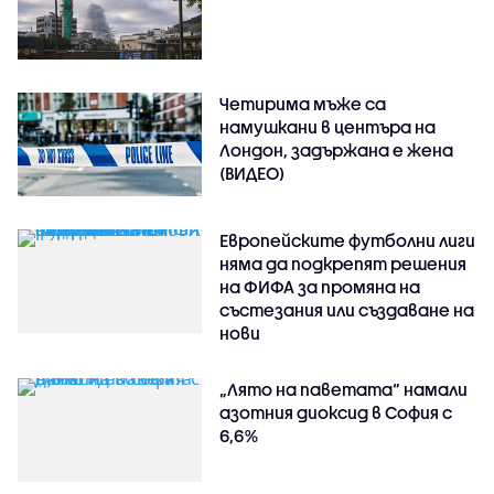
Четирима мъже са
намушкани в центъра на
Лондон, задържана е жена
(ВИДЕО)
Европейските футболни лиги
няма да подкрепят решения
на ФИФА за промяна на
състезания или създаване на
нови
„Лято на паветата“ намали
азотния диоксид в София с
6,6%