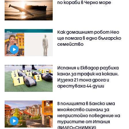
по кораби в Черно море
Как домашният робот Нео
ще помага в едно българско
семейство
Испания и Еквадор разбиха
канал за трафик на кокаин.
Иззеха 21 тона дрога и
арестуваха 44 души
В полицията в Банско има
множество сигнали за
непристойно поведение на
туристите от Италия
(ВИДЕО+СНИМКИ)