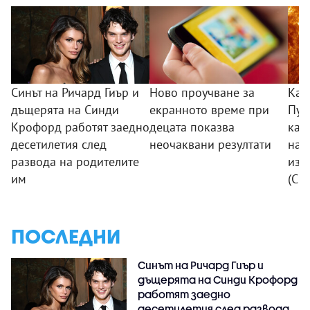
Синът на Ричард Гиър и
Ново проучване за
Кат
дъщерята на Синди
екранното време при
Пуб
Крофорд работят заедно
децата показва
кад
десетилетия след
неочаквани резултати
най
развода на родителите
изо
им
(СН
ПОСЛЕДНИ
Синът на Ричард Гиър и
дъщерята на Синди Крофорд
работят заедно
десетилетия след развода