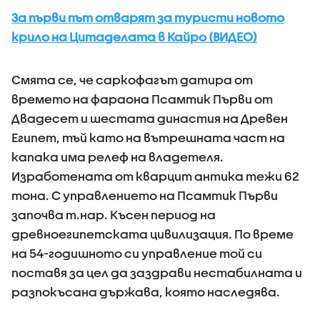
За първи път отварят за туристи новото
крило на Цитаделата в Кайро (ВИДЕО)
Смята се, че саркофагът датира от
времето на фараона Псамтик Първи от
Двадесет и шестата династия на Древен
Египет, тъй като на вътрешната част на
капака има релеф на владетеля.
Изработената от кварцит антика тежи 62
тона. С управлението на Псамтик Първи
започва т.нар. Късен период на
древноегипетската цивилизация. По време
на 54-годишното си управление той си
поставя за цел да заздрави нестабилната и
разпокъсана държава, която наследява.