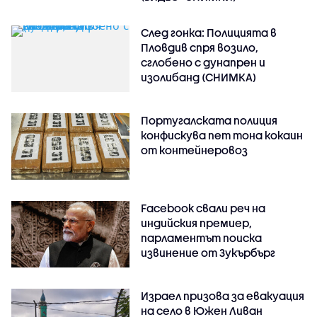
След гонка: Полицията в
Пловдив спря возило,
сглобено с дунапрен и
изолибанд (СНИМКА)
Португалската полиция
конфискува пет тона кокаин
от контейнеровоз
Facebook свали реч на
индийския премиер,
парламентът поиска
извинение от Зукърбърг
Израел призова за евакуация
на село в Южен Ливан