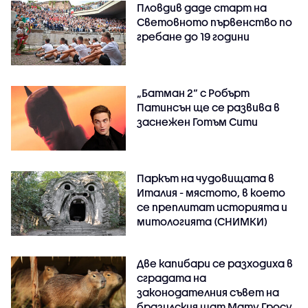
Пловдив даде старт на
Световното първенство по
гребане до 19 години
„Батман 2“ с Робърт
Патинсън ще се развива в
заснежен Готъм Сити
Паркът на чудовищата в
Италия - мястото, в което
се преплитат историята и
митологията (СНИМКИ)
Две капибари се разходиха в
сградата на
законодателния съвет на
бразилския щат Мату Гросу