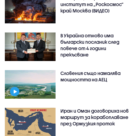
институт на „Роскосмос“
край Москва (ВИДЕО)
В Украйна отново има
български посланик след
повече от 4 години
прекъсване
Словения също намалява
мощността на АЕЦ
Иран и Оман договориха нов
маршрут за корабоплаване
през Ормузкия проток