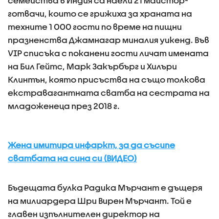
семейства в Индия са наели 21 майстор-
готвачи, които се грижиха за храната на
техните 1 000 гости по време на пищни
празненства Джамнагар миналия уикенд. Във
VIP списъка с поканени гости личат имената
на Бил Гейтс, Марк Закърбърг и Хилъри
Клинтън, която присъства на също толкова
екстравагантната сватба на сестрата на
младоженеца през 2018 г.
Жена имитира инфаркт, за да съсипе
сватбата на сина си (ВИДЕО)
Бъдещата булка Радика Мърчант е дъщеря
на милиардера Шри Вирен Мърчант. Той е
главен изпълнителен директор на