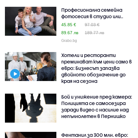
Професионална семейна
фотосесия в студио или..
45.85 €
97.03 €
89.67 лв
189.77 лв
Grabo.bg
Хотели и ресторанти
преминават към цени само в
евро: Бизнесът запазва
двойното обозначение до
края на сезона
Бой и унижение пред камера:
Полицията се самосезира
заради видео с насилие над
непълнолетен в Пернишко
Фентанил за 300 млн. евро: