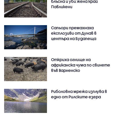
блъсна и уби жена край
Павликени
Сапьори премахнаха
експлозиви от Дунав в
центъра на Будапеща
Откриха огнище на
африканска чума по свинете
във Варненско
Риболовна мрежа изплува в
едно от Рилските езера