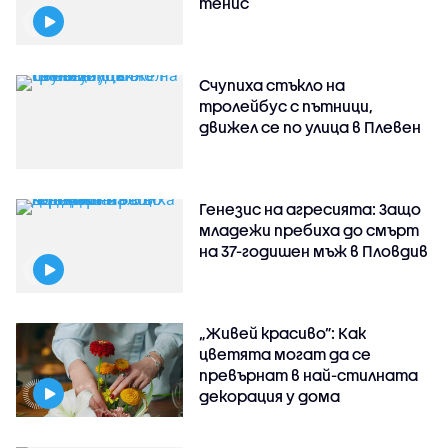
тенис
Счупиха стъкло на
тролейбус с пътници,
движел се по улица в Плевен
Генезис на агресията: Защо
младежи пребиха до смърт
на 37-годишен мъж в Пловдив
„Живей красиво”: Как
цветята могат да се
превърнат в най-стилната
декорация у дома