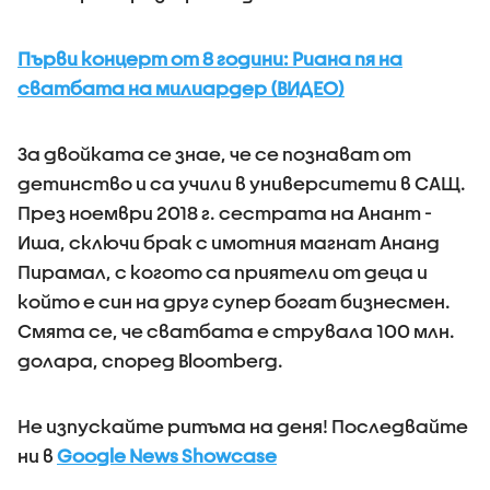
Първи концерт от 8 години: Риана пя на
сватбата на милиардер (ВИДЕО)
За двойката се знае, че се познават от
детинство и са учили в университети в САЩ.
През ноември 2018 г. сестрата на Анант -
Иша, сключи брак с имотния магнат Ананд
Пирамал, с когото са приятели от деца и
който е син на друг супер богат бизнесмен.
Смята се, че сватбата е струвала 100 млн.
долара, според Bloomberg.
Не изпускайте ритъма на деня! Последвайте
ни в
Google News Showcase