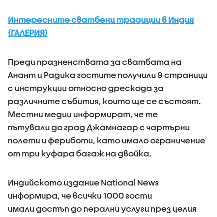
Интересните сватбени традиции в Индия
(ГАЛЕРИЯ)
Преди празненствата за сватбата на
Анант и Радика гостите получили 9 страници
с инструкции относно дрескода за
различните събития, които ще се състоят.
Местни медии информират, че те
пътували до град Джамнагар с чартърни
полети и фериботи, като имало ограничение
от три куфара багаж на двойка.
Индийското издание National News
информира, че всички 1000 гости
имали достъп до перални услуги през целия