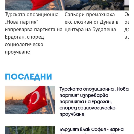
Турската опозиционна
Сапьори премахнаха
Осъ
„Нова партия“
експлозиви от Дунав в
рек
изпреварва партията на
центъра на Будапеща
дол
Ердоган, според
вър
социологическо
проучване
ПОСЛЕДНИ
Турската опозиционна „Нова
партия“ изпреварва
партията на Ердоган,
според социологическо
проучване
Бързият влак София - Варна