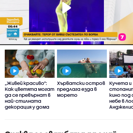
„Живей красиво”:
Хърватски остров
Кучета и
Как цветята могат
предлага езда в
стопанит
да се превърнат в
морето
кино под
най-стилната
небе в Ло
декорация у дома
Анджелис