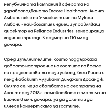
непубличната компания в сферата на
здравеопазването Encore Healthcare. Анант
Амбани пък е най-малкият син на Мукеш
Амбани - най-богатия индиец и управляващ
директор на Reliance Industries, генерираща
годишни приходи в размер на 110 млрд.
долара.
Сред изпълнителите, които поддържаха
доброто настроение на гостите по време
на празненствата този уикенд, бяха Риана и
пенджабският музикант Дилджит Досандж.
Смята се, че за сватбата на сестрата на
Анант през 2018 г. семейството е платило на
Бионсе 6 млн. долара, за да долети и да
изнесе концерт само за гостите.