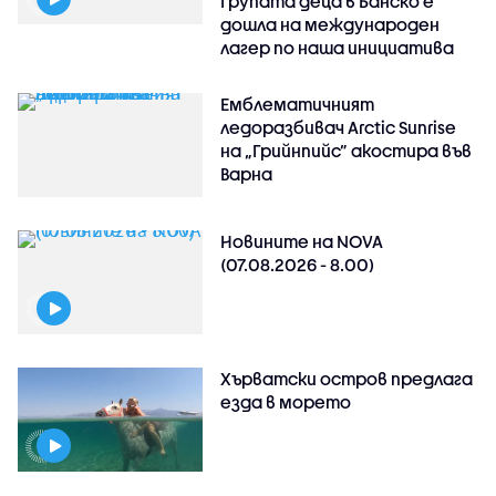
Групата деца в Банско е
дошла на международен
лагер по наша инициатива
Емблематичният
ледоразбивач Arctic Sunrise
на „Грийнпийс” акостира във
Варна
Новините на NOVA
(07.08.2026 - 8.00)
Хърватски остров предлага
езда в морето