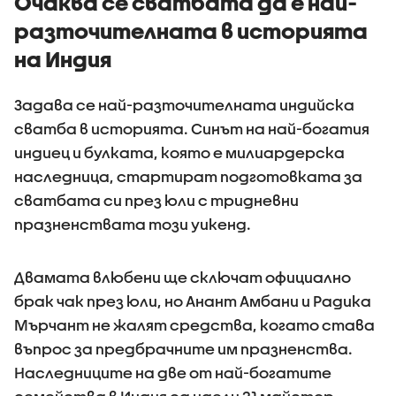
Очаква се сватбата да е най-
разточителната в историята
на Индия
Задава се най-разточителната индийска
сватба в историята. Синът на най-богатия
индиец и булката, която е милиардерска
наследница, стартират подготовката за
сватбата си през юли с тридневни
празненствата този уикенд.
Двамата влюбени ще сключат официално
брак чак през юли, но Анант Амбани и Радика
Мърчант не жалят средства, когато става
въпрос за предбрачните им празненства.
Наследниците на две от най-богатите