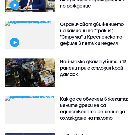
по рождение
Ограничават движението
на камиони по "Тракия",
"Струма" и Кресненското
дефиле в петък и неделя
Най-малко двама убити и 13
ранени при експлозия край
Дамаск
Как да се облечем в жегата:
Белите дрехи не са
единственото решение за
охлаждане на тялото