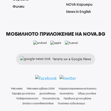
NOVA Кариери
Филми
News in English
МОБИЛНОТО ПРИЛОЖЕНИЕ НА NOVA.BG
Четете ни в Google News
Реклама
Реклама избори 2026
Разпространение на канали
Тарифа за откъси
Доставчици
Контакти
Общи условия
Поверителност
Политика ЛД
Правила за ползване
Етика и съответствие
Платени публикации