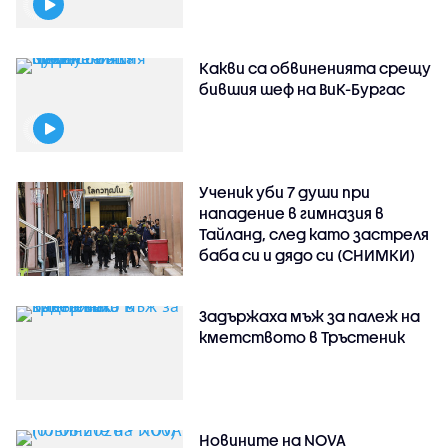
Какви са обвиненията срещу
бившия шеф на ВиК-Бургас
Ученик уби 7 души при
нападение в гимназия в
Тайланд, след като застреля
баба си и дядо си (СНИМКИ)
Задържаха мъж за палеж на
кметството в Тръстеник
Новините на NOVA