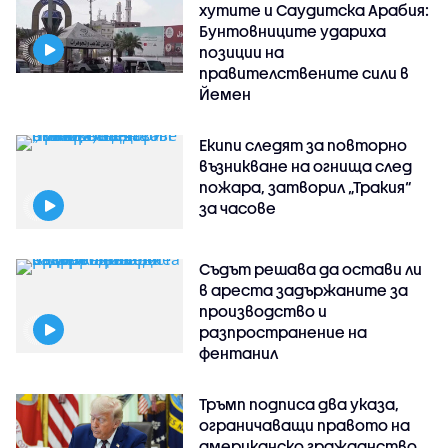
хутите и Саудитска Арабия:
Бунтовниците удариха
позиции на
правителствените сили в
Йемен
Екипи следят за повторно
възникване на огнища след
пожара, затворил „Тракия“
за часове
Съдът решава да остави ли
в ареста задържаните за
производство и
разпространение на
фентанил
Тръмп подписа два указа,
ограничаващи правото на
американско гражданство