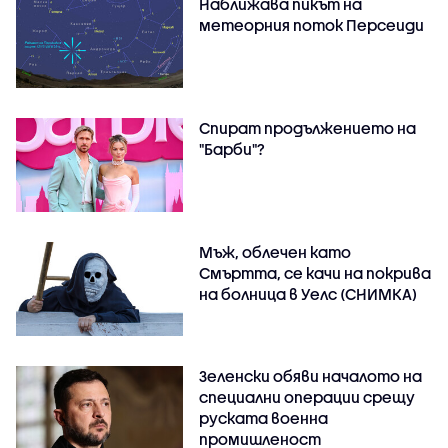
Наближава пикът на
метеорния поток Персеиди
Спират продължението на
"Барби"?
Мъж, облечен като
Смъртта, се качи на покрива
на болница в Уелс (СНИМКА)
Зеленски обяви началото на
специални операции срещу
руската военна
промишленост