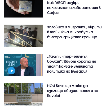
Как ГДБОП разкри
нелегалната лаборатория в
София
Заловиха 8 мигранти, укрити
в тайник на микробус на
българо-гръцката граница
„Галъп интернешънъл
болкан“: 15% от хората не
знаят каква е външната
политика на България
НОИ вече ще може да
изплаща обезщетения и по
Revolut