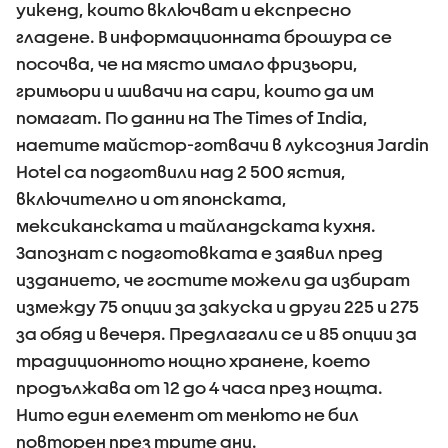
уикенд, които включват и експресно
гладене. В информационната брошура се
посочва, че на място имало фризьори,
гримьори и шивачи на сари, които да им
помагат. По данни на The Times of India,
наетите майстор-готвачи в луксозния Jardin
Hotel са подготвили над 2 500 ястия,
включително и от японската,
мексиканската и тайландската кухня.
Запознат с подготовката е заявил пред
изданието, че гостите можели да избират
измежду 75 опции за закуска и други 225 и 275
за обяд и вечеря. Предлагали се и 85 опции за
традиционното нощно хранене, което
продължава от 12 до 4 часа през нощта.
Нито един елемент от менюто не бил
повторен през трите дни.