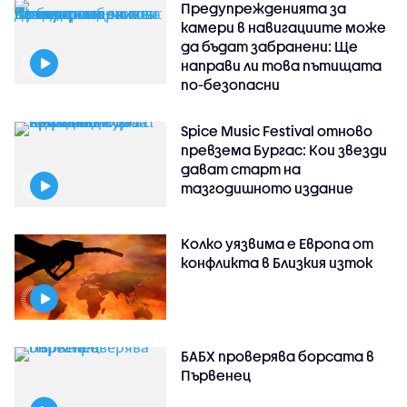
Предупрежденията за
камери в навигациите може
да бъдат забранени: Ще
направи ли това пътищата
по-безопасни
Spice Music Festival отново
превзема Бургас: Кои звезди
дават старт на
тазгодишното издание
Колко уязвима е Европа от
конфликта в Близкия изток
БАБХ проверява борсата в
Първенец