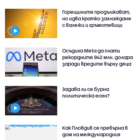
Горещините продължават,
но идва кратко захлаждане
с валежи и гръмотевици
Осъдиха Meta да плати
рекордните 942 млн. долара
заради вредите върху деца
Задава ли се бурна
политическа есен?
Как Пловдив се превърна в
дом на международния