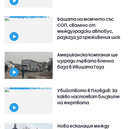
Бащата на момчето със
СОП, свалено от
междуградски автобус,
разказа за преживения шок
Американска компания ще
изгради първата военна
база в Ивицата Газа
Убийството в Пловдив: За
какво настояват близките
на жертвата
Нова ескалация между