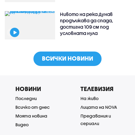
Нивото на река Дунав
продължава да спада,
достигна 109 см под
условната нула
ВСИЧКИ НОВИНИ
НОВИНИ
ТЕЛЕВИЗИЯ
Последни
На живо
Всичко от днес
Лицата на NOVA
Моята новина
Предавания и
сериали
Видео