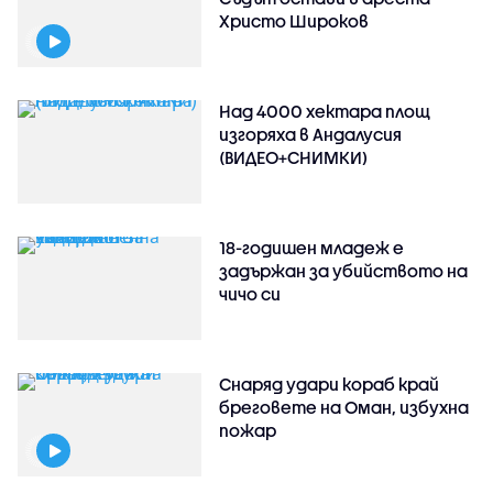
Христо Широков
Над 4000 хектара площ
изгоряха в Андалусия
(ВИДЕО+СНИМКИ)
18-годишен младеж е
задържан за убийството на
чичо си
Снаряд удари кораб край
бреговете на Оман, избухна
пожар