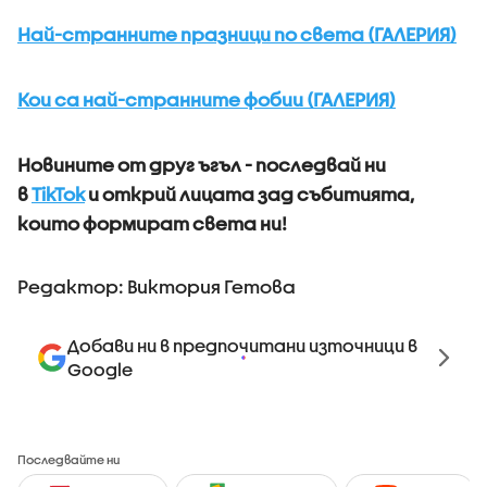
Най-странните празници по света (ГАЛЕРИЯ)
Кои са най-странните фобии (ГАЛЕРИЯ)
Новините от друг ъгъл - последвай ни
в
TikTok
и открий лицата зад събитията,
които формират света ни!
Редактор: Виктория Гетова
Добави ни в предпочитани източници в
Google
Последвайте ни