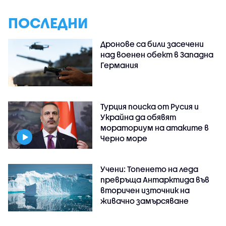
ПОСЛЕДНИ
Дронове са били засечени
над военен обект в Западна
Германия
Турция поиска от Русия и
Украйна да обявят
мораториум на атаките в
Черно море
Учени: Топенето на леда
превръща Антарктида във
вторичен източник на
живачно замърсяване