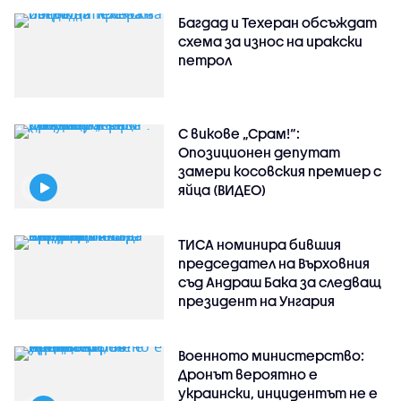
Багдад и Техеран обсъждат
схема за износ на иракски
петрол
С викове „Срам!“:
Опозиционен депутат
замери косовския премиер с
яйца (ВИДЕО)
ТИСА номинира бившия
председател на Върховния
съд Андраш Бака за следващ
президент на Унгария
Военното министерство:
Дронът вероятно е
украински, инцидентът не е