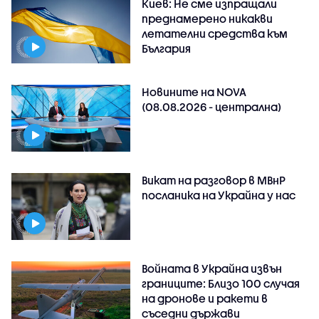
Киев: Не сме изпращали
преднамерено никакви
летателни средства към
България
Новините на NOVA
(08.08.2026 - централна)
Викат на разговор в МВнР
посланика на Украйна у нас
Войната в Украйна извън
границите: Близо 100 случая
на дронове и ракети в
съседни държави