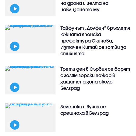
на дрона и целта на
навлизането му
Тайфунът „Долфин” връхлетя
южната японска
префектура Окинава,
Източен Китай се готви за
стихията
Трети ден в Сърбия се борят
с голям горски пожар в
защитена зона около
Белград
Зеленски и Вучич се
срещнаха в Белград