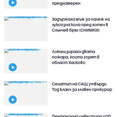
преднамерен
Задържаха мъж за палеж на
луксозна кола пред хотел в
Слънчев бряг (СНИМКИ)
Локализираха двата
пожара, които горят в
област Хасково
Сенатът на САЩ утвърди
Тод Бланч за главен прокурор
Пентагонът инвестира 400