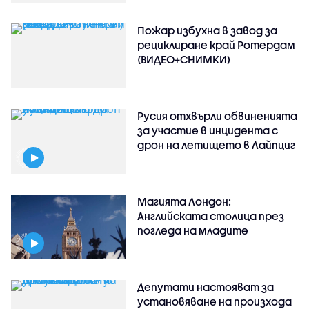
Пожар избухна в завод за
рециклиране край Ротердам
(ВИДЕО+СНИМКИ)
Русия отхвърли обвиненията
за участие в инцидента с
дрон на летището в Лайпциг
Магията Лондон:
Английската столица през
погледа на младите
Депутати настояват за
установяване на произхода