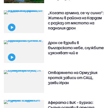
„Когато гръмна, се чу силно“:
Жители в района на Кардам
с разказ от мястото на
падналия дрон
Дрон се взриви в
българското небе, службите
изясняват чий е
Отварянето на Ормузкия
проток зависи от САЩ,
заяви Иран
Аферата с ВиК – Бургас:
Съдът остави в ареста