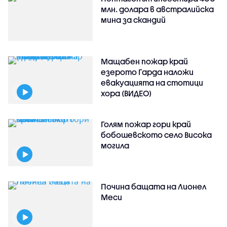
млн. долара в австралийска
мина за скандий
Мащабен пожар край
езерото Гарда наложи
евакуацията на стотици
хора (ВИДЕО)
Голям пожар гори край
бобошевското село Висока
могила
Почина бащата на Лионел
Меси