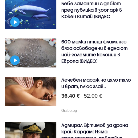
Бебе ламантин с дебют
пред публика в зоопарк в
Южен Китай (ВИДЕО
600 малки птици фламинго
бяха освободени в една от
най-големите колонии в
Европа (ВИДЕО)
Лечебен масаж на цяло тяло
и врат, плюс глав..
36.40 €
52.00 €
Grabo.bg
Адмирал Ефтимов за дрона
край Кардам: Няма
преднамерени действия