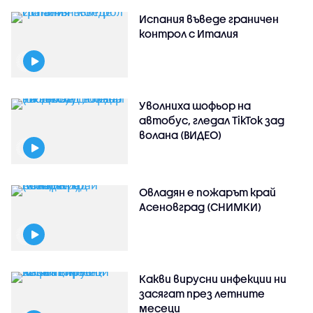
Испания въведе граничен
контрол с Италия
Уволниха шофьор на
автобус, гледал TikTok зад
волана (ВИДЕО)
Овладян е пожарът край
Асеновград (СНИМКИ)
Какви вирусни инфекции ни
засягат през летните
месеци