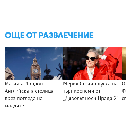
ОЩЕ ОТ РАЗВЛЕЧЕНИЕ
Магията Лондон:
Мерил Стрийп пуска на
От 
Английската столица
търг костюми от
Фил
през погледа на
„Дяволът носи Прада 2“
спо
младите