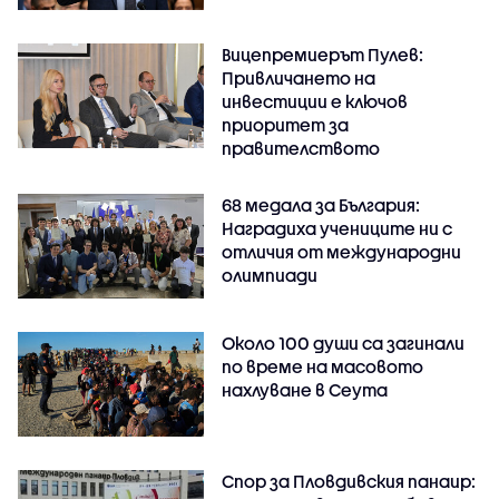
Вицепремиерът Пулев:
Привличането на
инвестиции е ключов
приоритет за
правителството
68 медала за България:
Наградиха учениците ни с
отличия от международни
олимпиади
Около 100 души са загинали
по време на масовото
нахлуване в Сеута
Спор за Пловдивския панаир: