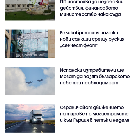
ПП настоява за незабавни
действия, финансовото
министерство чака съда
Великобритания наложи
нови санкции срещу руския
„сенчест флот“
Испански изтребители ще
могат да пазят българското
небе при необходимост
Ограничават движението
на тирове по магистралите
и към Гърция в петък и неделя