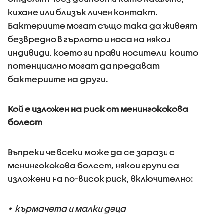
кихане или близък личен контакт.
Бактериите могат също така да живеят
безвредно в гърлото и носа на някои
индивиди, което ги прави носители, които
потенциално могат да предават
бактериите на други.
Кой е изложен на риск от менингококова
болест
Въпреки че всеки може да се зарази с
менингококова болест, някои групи са
изложени на по-висок риск, включително:
• кърмачета и малки деца