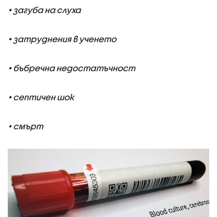
• загуба на слуха
• затруднения в ученето
• бъбречна недостатъчност
• септичен шок
• смърт