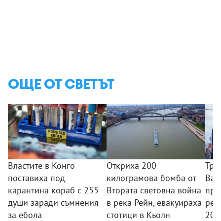
ОЩЕ ОТ СВЕТЪТ
Властите в Конго
Откриха 200-
Тръ
поставиха под
килограмова бомба от
Ван
карантина кораб с 255
Втората световна война
пре
души заради съмнения
в река Рейн, евакуираха
реп
за ебола
стотици в Кьолн
2028