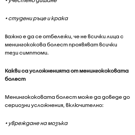
• учестено дишане
• студени ръце и крака
Важно е да се отбележи, че не всички лица с
менингококова болест проявяват всички
тези симптоми.
Какви са усложненията от менингококовата
болест
Менингококовата болест може да доведе до
сериозни усложнения, включително:
• увреждане на мозъка