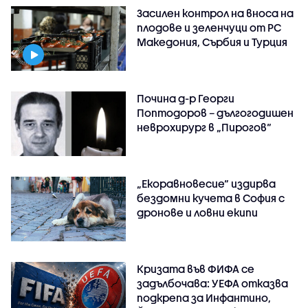
Засилен контрол на вноса на
плодове и зеленчуци от РС
Македония, Сърбия и Турция
Почина д-р Георги
Поптодоров – дългогодишен
неврохирург в „Пирогов“
„Екоравновесие“ издирва
бездомни кучета в София с
дронове и ловни екипи
Кризата във ФИФА се
задълбочава: УЕФА отказва
подкрепа за Инфантино,