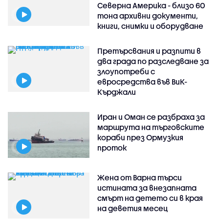
Северна Америка - близо 60
тона архивни документи,
книги, снимки и оборудване
Претърсвания и разпити в
два града по разследване за
злоупотреби с
евросредства във ВиК-
Кърджали
Иран и Оман се разбраха за
маршрута на търговските
кораби през Ормузкия
проток
Жена от Варна търси
истината за внезапната
смърт на детето си в края
на деветия месец