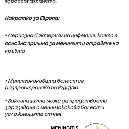
здравеопазването.
Накратко за Европа:
• Сериозна бактериална инфекция, която е
основна причина за менингит и отравяне на
кръвта
• Менингококовата болест се
разпространява по въздуха
• Ваксинацията може да предотврати
заразяване с менингококова болест и
усложненията от нея