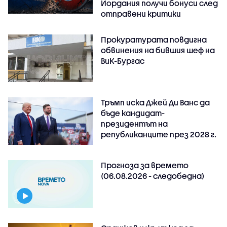
Йордания получи бонуси след
отправени критики
Прокуратурата повдигна
обвинения на бившия шеф на
ВиК-Бургас
Тръмп иска Джей Ди Ванс да
бъде кандидат-
президентът на
републиканците през 2028 г.
Прогноза за времето
(06.08.2026 - следобедна)