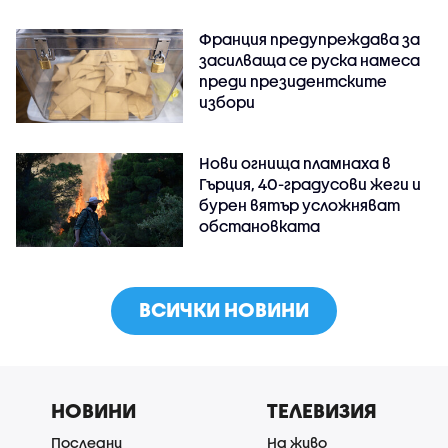
Франция предупреждава за
засилваща се руска намеса
преди президентските
избори
Нови огнища пламнаха в
Гърция, 40-градусови жеги и
бурен вятър усложняват
обстановката
ВСИЧКИ НОВИНИ
НОВИНИ
ТЕЛЕВИЗИЯ
Последни
На живо