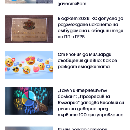
зачестяват
Бюджет 2026: КС допусна за
разглеждане искането на
омбудсмана и обедини тези
на ПП и ГЕРБ
От Япония до милиарди
съобщения дневно: Как се
раждат емоджитата
„Галъп интернешънъл
болкан“: „Прогресивна
България“ запазва високия си
ръст на доверие през
първите 100 дни управление
Голям пожар затвори