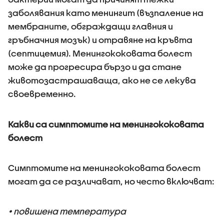
заболявания като менингит (възпаление на
мембраните, обграждащи главния и
гръбначния мозък) и отравяне на кръвта
(септицемия). Менингококовата болест
може да прогресира бързо и да стане
животозастрашаваща, ако не се лекува
своевременно.
Какви са симптомите на менингококовата
болест
Симптомите на менингококовата болест
могат да се различават, но често включват:
• повишена температура