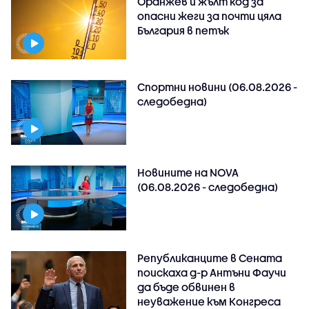
Оранжев и жълт код за
опасни жеги за почти цяла
България в петък
Спортни новини (06.08.2026 -
следобедна)
Новините на NOVA
(06.08.2026 - следобедна)
Републиканците в Сената
поискаха д-р Антъни Фаучи
да бъде обвинен в
неуважение към Конгреса