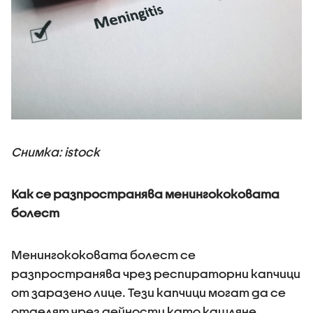
Снимка: istock
Как се разпространява менингококовата
болест
Менингококовата болест се
разпространява чрез респираторни капчици
от заразено лице. Тези капчици могат да се
отделят чрез дейности като кашляне,