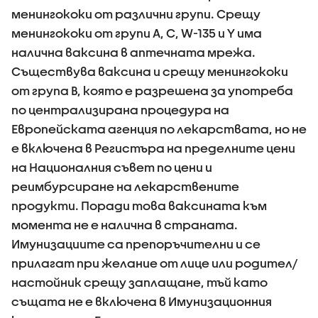
менингококи от различни групи. Срещу
менингококи от групи A, C, W-135 и Y има
налична ваксина в аптечната мрежа.
Съществува ваксина и срещу менингококи
от група В, която е разрешена за употреба
по централизирана процедура на
Европейската агенция по лекарствата, но не
е включена в Регистъра на пределните цени
на Националния съвет по цени и
реимбурсиране на лекарствените
продукти. Поради това ваксината към
момента не е налична в страната.
Имунизациите са препоръчителни и се
прилагат при желание от лице или родител/
настойник срещу заплащане, тъй като
същата не е включена в Имунизационния