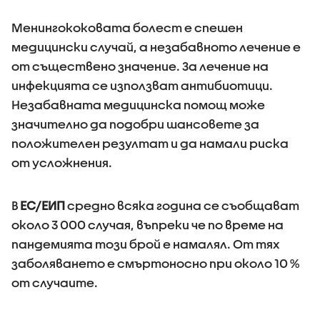
Менингококовата болест е спешен
медицински случай, а незабавното лечение е
от съществено значение. За лечение на
инфекцията се използват антибиотици.
Незабавната медицинска помощ може
значително да подобри шансовете за
положителен резултат и да намали риска
от усложнения.
В
ЕС/ЕИП
средно всяка година се съобщават
около 3 000 случая, въпреки че по време на
пандемията този брой е намалял. От тях
заболяването е смъртоносно при около 10 %
от случаите.