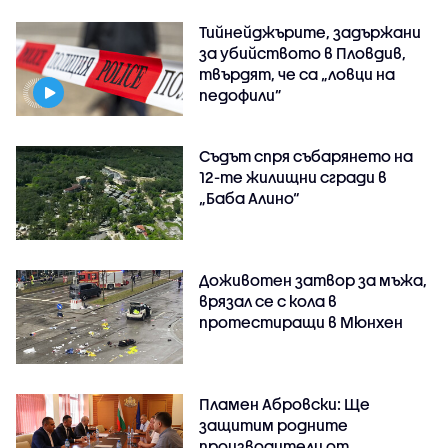
Тийнейджърите, задържани
за убийството в Пловдив,
твърдят, че са „ловци на
педофили”
Съдът спря събарянето на
12-те жилищни сгради в
„Баба Алино“
Доживотен затвор за мъжа,
врязал се с кола в
протестиращи в Мюнхен
Пламен Абровски: Ще
защитим родните
производители от