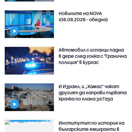
Новините на NOVA
(06.08.2026 - обедна)
Автомобил с испанци падна
в дере след гонка с "Гранична
полиция" в Бургас
И Израел, и „Хамас“ чакат
другият да направи първата
крачка по плана за Газа
Институтът по история на
българските емигранти в