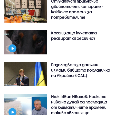
От 9 август приключва
двойното етикетиране -
какво се променя за
потребителите
Кога и защо кучетата
реагират агресивно?
Разследват за данъчни
измами бившата посланичка
на Украйна в САЩ
Инж. Иван Иванов: Ниските
нива на Дунав са последица
от климатичните промени,
такива явления ще