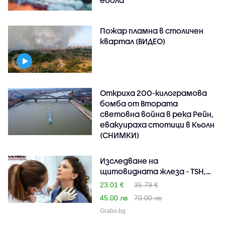
ебола
Пожар пламна в столичен
квартал (ВИДЕО)
Откриха 200-килограмова
бомба от Втората
световна война в река Рейн,
евакуираха стотици в Кьолн
(СНИМКИ)
Изследване на
щитовидната жлеза - TSH,
FT3, ..
23.01 €
35.79 €
45.00 лв
70.00 лв
Grabo.bg