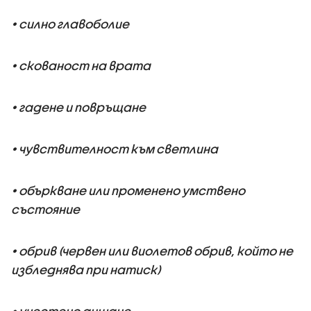
• силно главоболие
• скованост на врата
• гадене и повръщане
• чувствителност към светлина
• объркване или променено умствено
състояние
• обрив (червен или виолетов обрив, който не
избледнява при натиск)