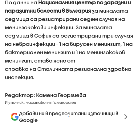
По данни на
Националния център по заразни и
паразитни болести в България
за миналата
седмица са регистрирани седем случая на
менингококови инфекции. За миналата
седмица в София са регистрирани три случая
на невроинфекции - 1 на вирусен менингит, 1 на
бактериален менингит и 1 на менингококов
менингит, става ясно от
справка на Столичната регионална здравна
инспекция.
Редактор: Камена Георгиева
Източник:
vaccination-info.europa.eu
Добави ни в предпочитани източници в
Google