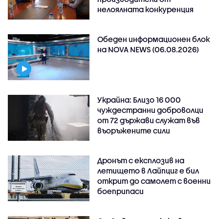
нелоялната конкуренция
Обеден информационен блок
на NOVA NEWS (06.08.2026)
Украйна: Близо 16 000
чуждестранни доброволци
от 72 държави служат във
въоръжените сили
Дронът с експлозив на
летището в Лайпциг е бил
открит до самолет с военни
боеприпаси