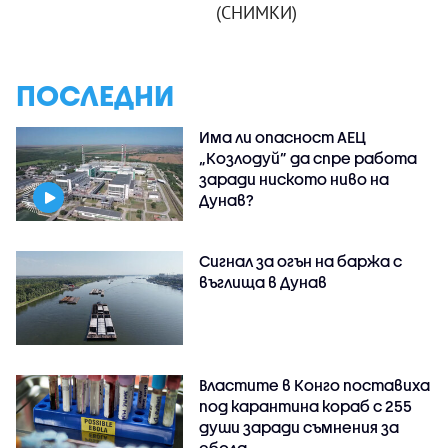
(СНИМКИ)
ПОСЛЕДНИ
Има ли опасност АЕЦ
„Козлодуй” да спре работа
заради ниското ниво на
Дунав?
Сигнал за огън на баржа с
въглища в Дунав
Властите в Конго поставиха
под карантина кораб с 255
души заради съмнения за