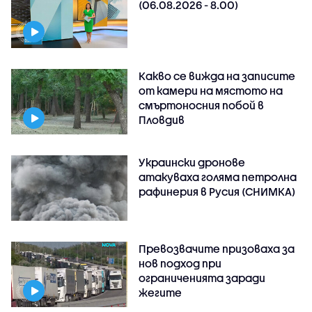
(06.08.2026 - 8.00)
Какво се вижда на записите
от камери на мястото на
смъртоносния побой в
Пловдив
Украински дронове
атакуваха голяма петролна
рафинерия в Русия (СНИМКА)
Превозвачите призоваха за
нов подход при
ограниченията заради
жегите