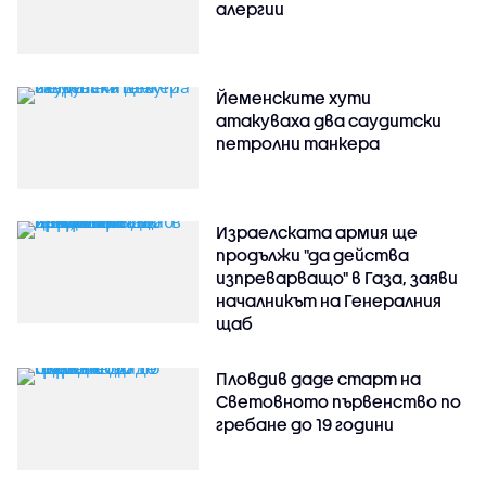
алергии
Йеменските хути
атакуваха два саудитски
петролни танкера
Израелската армия ще
продължи "да действа
изпреварващо" в Газа, заяви
началникът на Генералния
щаб
Пловдив даде старт на
Световното първенство по
гребане до 19 години