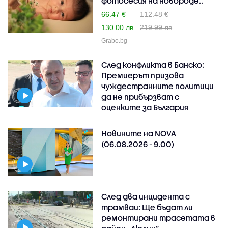
фотосесия на новороде..
66.47 €
112.48 €
130.00 лв
219.99 лв
Grabo.bg
След конфликта в Банско:
Премиерът призова
чуждестранните политици
да не прибързват с
оценките за България
Новините на NOVA
(06.08.2026 - 9.00)
След два инцидента с
трамваи: Ще бъдат ли
ремонтирани трасетата в