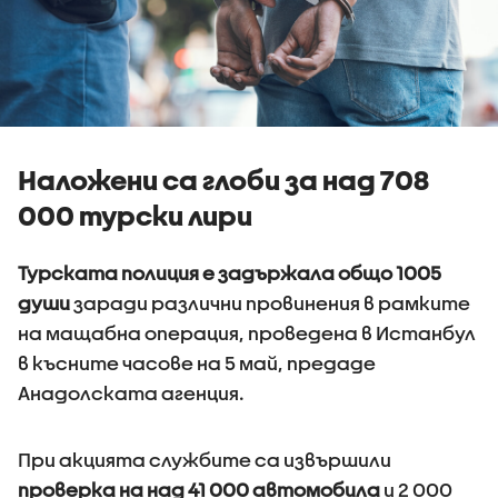
Наложени са глоби за над 708
000 турски лири
Турската полиция е задържала общо 1005
души
заради различни провинения в рамките
на мащабна операция, проведена в Истанбул
в късните часове на 5 май, предаде
Анадолската агенция.
При акцията службите са извършили
проверка на над 41 000 автомобила
и 2 000