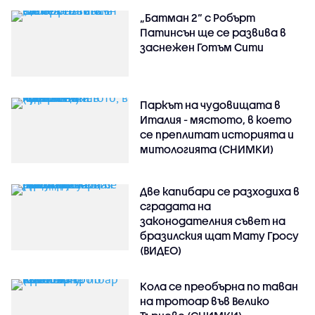
„Батман 2“ с Робърт
Патинсън ще се развива в
заснежен Готъм Сити
Паркът на чудовищата в
Италия - мястото, в което
се преплитат историята и
митологията (СНИМКИ)
Две капибари се разходиха в
сградата на
законодателния съвет на
бразилския щат Мату Гросу
(ВИДЕО)
Кола се преобърна по таван
на тротоар във Велико