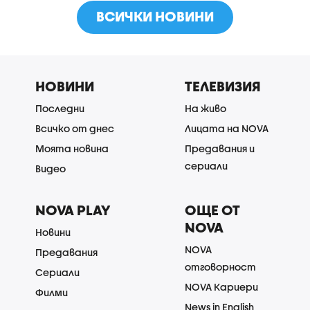
ВСИЧКИ НОВИНИ
НОВИНИ
ТЕЛЕВИЗИЯ
Последни
На живо
Всичко от днес
Лицата на NOVA
Моята новина
Предавания и
сериали
Видео
NOVA PLAY
ОЩЕ ОТ
NOVA
Новини
NOVA
Предавания
отговорност
Сериали
NOVA Кариери
Филми
News in English