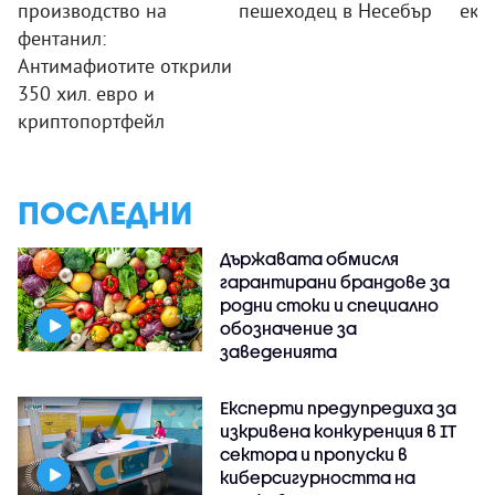
производство на
пешеходец в Несебър
екс
фентанил:
Антимафиотите открили
350 хил. евро и
криптопортфейл
ПОСЛЕДНИ
Държавата обмисля
гарантирани брандове за
родни стоки и специално
обозначение за
заведенията
Експерти предупредиха за
изкривена конкуренция в IT
сектора и пропуски в
киберсигурността на