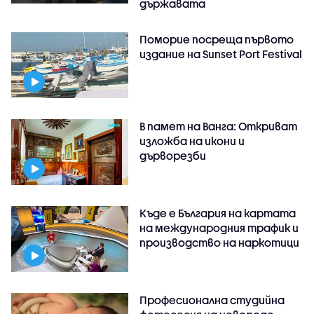
държавата
Поморие посреща първото
издание на Sunset Port Festival
В памет на Ванга: Откриват
изложба на икони и
дърворезби
Къде е България на картата
на международния трафик и
производство на наркотици
Професионална студийна