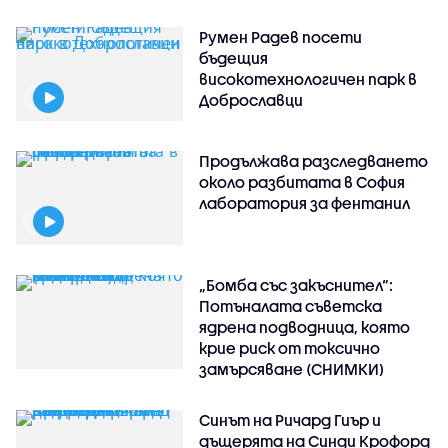
Румен Радев посети
бъдещия
високотехнологичен парк в
Доброславци
Продължава разследването
около разбитата в София
лаборатория за фентанил
„Бомба със закъснител“:
Потъналата съветска
ядрена подводница, която
крие риск от токсично
замърсяване (СНИМКИ)
Синът на Ричард Гиър и
дъщерята на Синди Крофорд