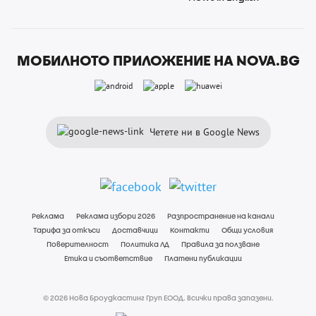
МОБИЛНОТО ПРИЛОЖЕНИЕ НА NOVA.BG
Четете ни в Google News
Реклама
Реклама избори 2026
Разпространение на канали
Тарифа за откъси
Доставчици
Контакти
Общи условия
Поверителност
Политика ЛД
Правила за ползване
Етика и съответствие
Платени публикации
© 2026 Нова Броудкастинг Груп ЕООД. Всички права запазени.