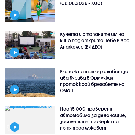
(06.08.2026 - 7.00)
Кучета и стопаните им на
кино под открито небе в Лос
Анджелис (ВИДЕО)
Екипаж на танкер съобщи за
два взрива в Ормузкия
проток край бреговете на
Оман
Над 15 000 проверени
автомобила за денонощие,
засилените проверки на
пътя продължават