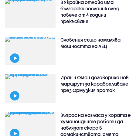
В Украйна отново има
български посланик след
повече от 4 години
прекъсване
Словения също намалява
мощността на АЕЦ
Иран и Оман договориха нов
маршрут за корабоплаване
през Ормузкия проток
Въпрос на нагласа у хората е
хуманоидните роботи да
навлязат скоро в
домакинствата, смята