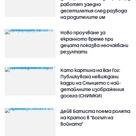
работят заедно
десетилетия след развода
на родителите им
Ново проучване за
екранното време при
децата показва неочаквани
резултати
Като картина на Ван Гог:
Публикуваха невиждани
кадри на Слънцето с най-
детайлните изображения
досега (СНИМКИ)
Дейв Батиста поема ролята
на Кратос в "Богът на
войната"