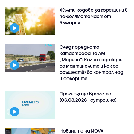
Жълти кодове за горещини в
по-голямата част от
България
След поредната
катастрофа на АМ
„Марица”: Колко надеждни
са мантинелите и как се
осъществява контрол над
шофьорите
Прогноза за времето
(06.08.2026 - сутрешна)
Новините на NOVA