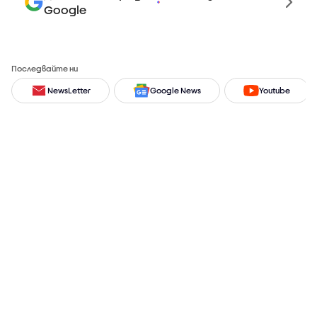
Google
Последвайте ни
NewsLetter
Google News
Youtube