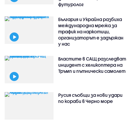
футуролог
България и Украйна разбиха
международна мрежа за
трафик на наркотици,
организаторът е задържан
у нас
Властите в САЩ разследват
инцидент с хеликоптера на
Тръмп и пътнически самолет
Русия съобщи за нови удари
по кораби в Черно море