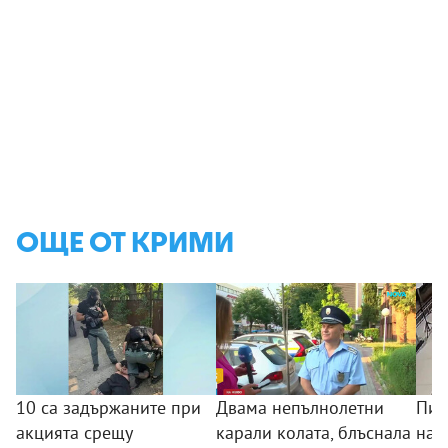
ОЩЕ ОТ КРИМИ
10 са задържаните при
Двама непълнолетни
Пил
акцията срещу
карали колата, блъснала
над