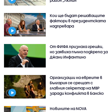
район „Люлин”
Кои ще бъдат решаващите
фактори в президентската
надпревара
От ФИФА признаха грешки,
но заявиха пълна подкрепа за
Джани Инфантино
Организации на евреите в
България се срещат с
главния секретар на МВР
заради конфликта в Банско
Новините на NOVA