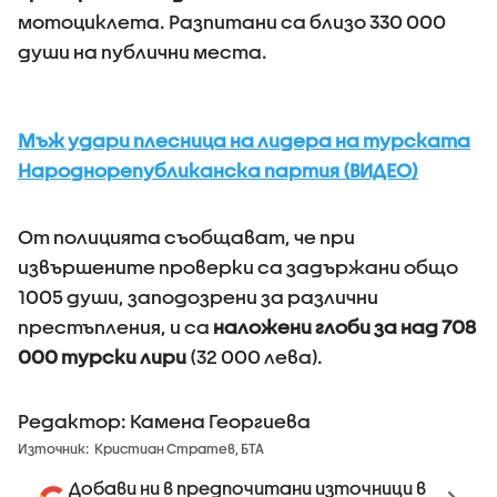
мотоциклета. Разпитани са близо 330 000
души на публични места.
Мъж удари плесница на лидера на турската
Народнорепубликанска партия (ВИДЕО)
От полицията съобщават, че при
извършените проверки са задържани общо
1005 души, заподозрени за различни
престъпления, и са
наложени глоби за над 708
000 турски лири
(32 000 лева).
Редактор: Камена Георгиева
Източник:
Кристиан Стратев, БТА
Добави ни в предпочитани източници в