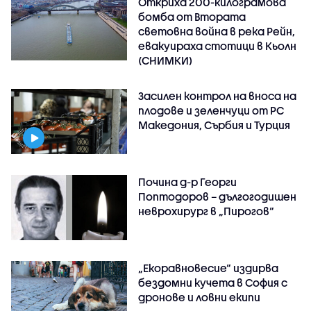
Откриха 200-килограмова
бомба от Втората
световна война в река Рейн,
евакуираха стотици в Кьолн
(СНИМКИ)
Засилен контрол на вноса на
плодове и зеленчуци от РС
Македония, Сърбия и Турция
Почина д-р Георги
Поптодоров – дългогодишен
неврохирург в „Пирогов“
„Екоравновесие“ издирва
бездомни кучета в София с
дронове и ловни екипи