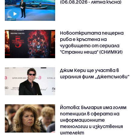
(06.08.2026 - лятна късна)
Новооткритата пещерна
риба е кръстена на
чудовището от сериала
"Странни неща" (СНИМКИ)
Джим Кери ще участва в
игралния филм „Джетсънови“
Йотова: България има голям
потенциал в сферата на
информационните
технологии и изкуствения
интелект