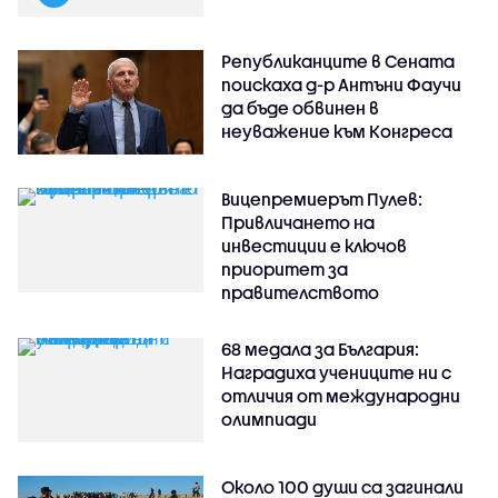
Републиканците в Сената
поискаха д-р Антъни Фаучи
да бъде обвинен в
неуважение към Конгреса
Вицепремиерът Пулев:
Привличането на
инвестиции е ключов
приоритет за
правителството
68 медала за България:
Наградиха учениците ни с
отличия от международни
олимпиади
Около 100 души са загинали