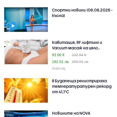
Спортни новини (06.08.2026 -
късна)
Кавитация, RF лифтинг и
Vacuum масаж на цяло..
93.06 €
132.94 €
182.01 лв
260.01 лв
Grabo.bg
В Будапеща регистрираха
температуратурен рекорд
от 41,1°C
Новините на NOVA