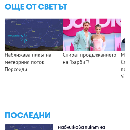
ОЩЕ ОТ СВЕТЪТ
Наближава пикът на
Спират продължанието
Мъж
метеорния поток
на "Барби"?
Смъ
Персеиди
пок
Уел
ПОСЛЕДНИ
Наближава пикът на