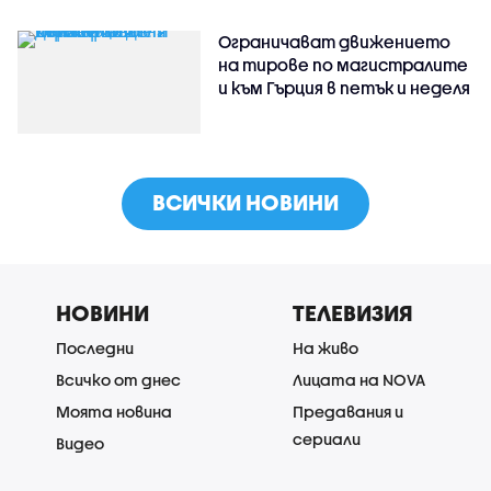
Ограничават движението
на тирове по магистралите
и към Гърция в петък и неделя
ВСИЧКИ НОВИНИ
НОВИНИ
ТЕЛЕВИЗИЯ
Последни
На живо
Всичко от днес
Лицата на NOVA
Моята новина
Предавания и
сериали
Видео