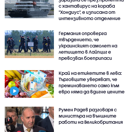
с хантавирус на кораба
"Хондиус", е изписана от
интензивното отделение
Германия опроверга
твърдението, че
украинският самолет на
летището в Лайпциг е
превозвал боеприпаси
Край на етикетите в лева:
Търговците уверяват, че
преминаването само към
евро няма да вдигне цените
Румен Радев разговаря с
министъра на външните
работи на Великобритания