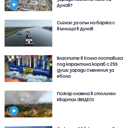
Дунав?
Сигнал за огън на баржа с
въглища в Дунав
Властите в Конго поставиха
под карантина кораб с 255
души заради съмнения за
ебола
Пожар пламна в столичен
квартал (ВИДЕО)