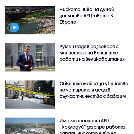
Ниското ниво на Дунав
заплашва АЕЦ-овете в
Европа
Румен Радев разговаря с
министъра на външните
работи на Великобритания
Обвиниха майка за убийство
на четирите ѝ деца в
съучастничество с баба им
Има ли опасност АЕЦ
„Козлодуй” да спре работа
заради ниското ниво на