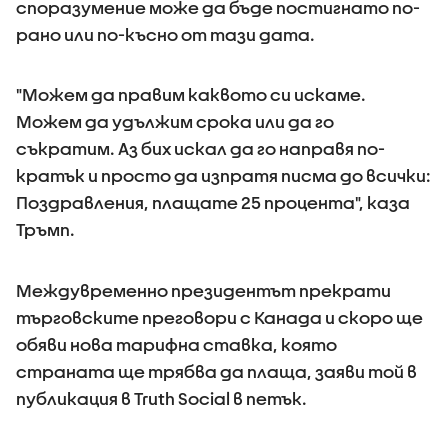
споразумение може да бъде постигнато по-
рано или по-късно от тази дата.
"Можем да правим каквото си искаме.
Можем да удължим срока или да го
съкратим. Аз бих искал да го направя по-
кратък и просто да изпратя писма до всички:
Поздравления, плащате 25 процента", каза
Тръмп.
Mеждувременно президентът прекрати
търговските преговори с Канада и скоро ще
обяви нова тарифна ставка, която
страната ще трябва да плаща, заяви той в
публикация в Truth Social в петък.