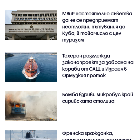
МВнР настоятелно съветва
да не се предприемат
неотложни пътувания до
Куба, в това число с цел
туризъм
Техеран разглежда
законопроект за забрана на
кораби от САЩ и Израел в
Ормузкия проток
Бомба взриви микробус край
сирийската столица
Френска гражданка,
заразила се през пролетта