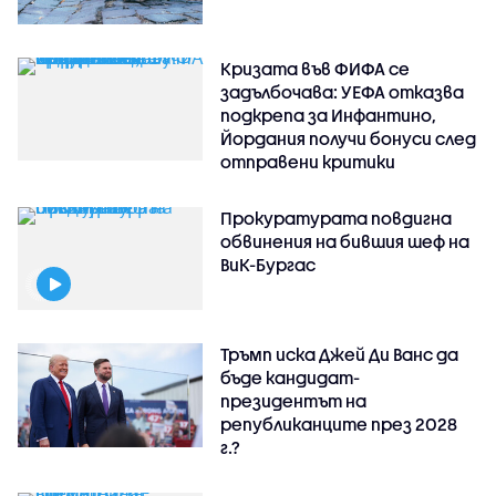
Кризата във ФИФА се
задълбочава: УЕФА отказва
подкрепа за Инфантино,
Йордания получи бонуси след
отправени критики
Прокуратурата повдигна
обвинения на бившия шеф на
ВиК-Бургас
Тръмп иска Джей Ди Ванс да
бъде кандидат-
президентът на
републиканците през 2028
г.?