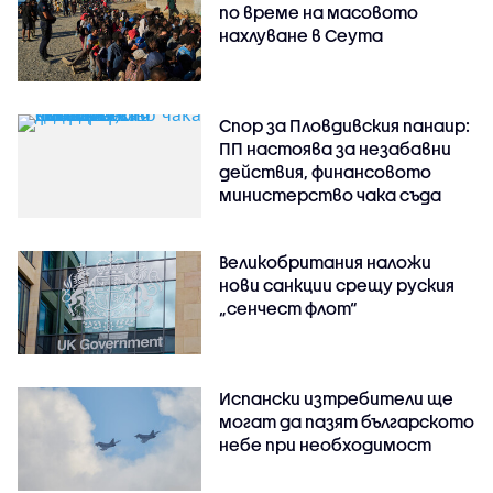
по време на масовото
нахлуване в Сеута
Спор за Пловдивския панаир:
ПП настоява за незабавни
действия, финансовото
министерство чака съда
Великобритания наложи
нови санкции срещу руския
„сенчест флот“
Испански изтребители ще
могат да пазят българското
небе при необходимост