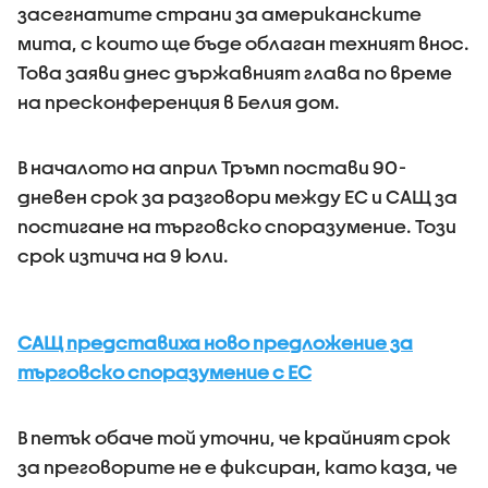
засегнатите страни за американските
мита, с които ще бъде облаган техният внос.
Това заяви днес държавният глава по време
на пресконференция в Белия дом.
В началото на април Тръмп постави 90-
дневен срок за разговори между ЕС и САЩ за
постигане на търговско споразумение. Този
срок изтича на 9 юли.
САЩ представиха ново предложение за
търговско споразумение с ЕС
В петък обаче той уточни, че крайният срок
за преговорите не е фиксиран, като каза, че