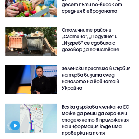
десет пъти по-висок от
средния в еврозоната
Столичните райони
„Слатина“, „Подуяне“ и
„Изгрев“ се сдобиха с
договор за почистване
Зеленски пристига в Сърбия
на първа визита след
началото на войната в
Украйна
Всяка държава членка на ЕС
може да реши да ограничи
споделянето в приложения
на информация къде има
проверки на пътя