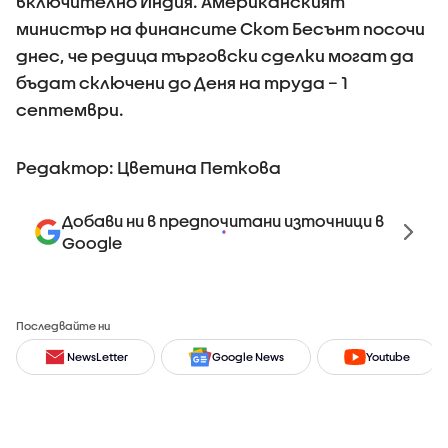
включително Индия. Американският
министър на финансите Скот Бесънт посочи
днес, че редица търговски сделки могат да
бъдат сключени до Деня на труда – 1
септември.
Редактор: Цветина Петкова
Добави ни в предпочитани източници в
Google
Последвайте ни
NewsLetter
Google News
Youtube