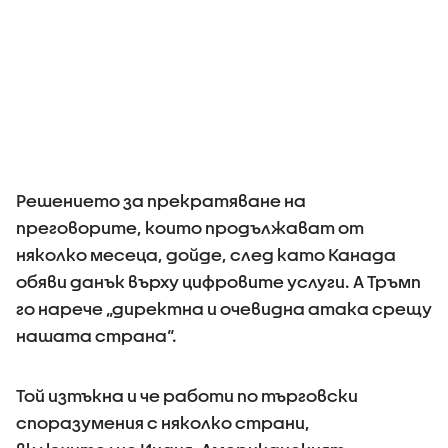
Решението за прекратяване на
преговорите, които продължават от
няколко месеца, дойде, след като Канада
обяви данък върху цифровите услуги. А Тръмп
го нарече „директна и очевидна атака срещу
нашата страна“.
Той изтъкна и че работи по търговски
споразумения с няколко страни,