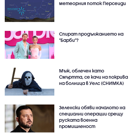
метеорния поток Персеиди
Спират продължанието на
"Барби"?
Мъж, облечен като
Смъртта, се качи на покрива
на болница в Уелс (СНИМКА)
Зеленски обяви началото на
специални операции срещу
руската военна
промишленост