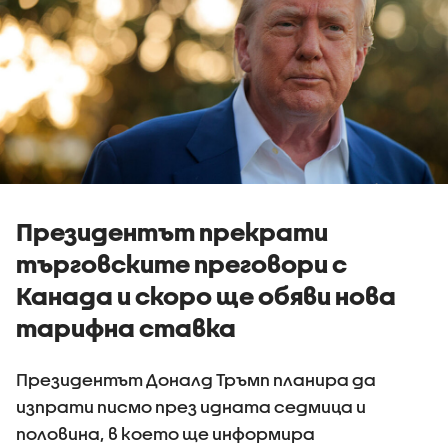
Президентът прекрати
търговските преговори с
Канада и скоро ще обяви нова
тарифна ставка
Президентът Доналд Тръмп планира да
изпрати писмо през идната седмица и
половина, в което ще информира