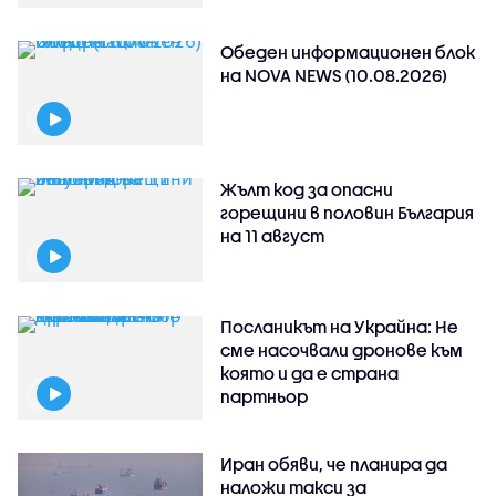
Обеден информационен блок
на NOVA NEWS (10.08.2026)
Жълт код за опасни
горещини в половин България
на 11 август
Посланикът на Украйна: Не
сме насочвали дронове към
която и да е страна
партньор
Иран обяви, че планира да
наложи такси за