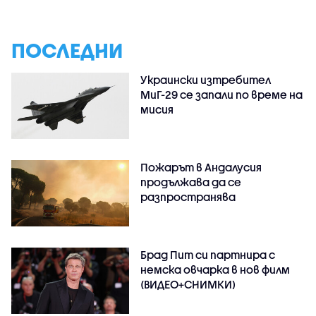
ПОСЛЕДНИ
Украински изтребител
МиГ-29 се запали по време на
мисия
Пожарът в Андалусия
продължава да се
разпространява
Брад Пит си партнира с
немска овчарка в нов филм
(ВИДЕО+СНИМКИ)