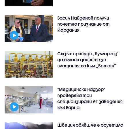
Васил Найденов получи
почетно признание от
Йордания
Съдът принуди „Булгаргаз“
да огласи данните за
плащанията към „Боташ“
"Медицински надзор"
проверява три
специаизирани АГ заведения
във Варнa
Швеция обяви, че е осуетила