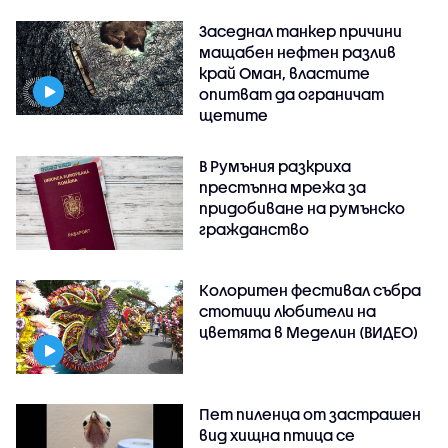
Заседнал танкер причини
мащабен нефтен разлив
край Оман, властите
опитват да ограничат
щетите
В Румъния разкриха
престъпна мрежа за
придобиване на румънско
гражданство
Колоритен фестивал събра
стотици любители на
цветята в Меделин (ВИДЕО)
Пет пиленца от застрашен
вид хищна птица се