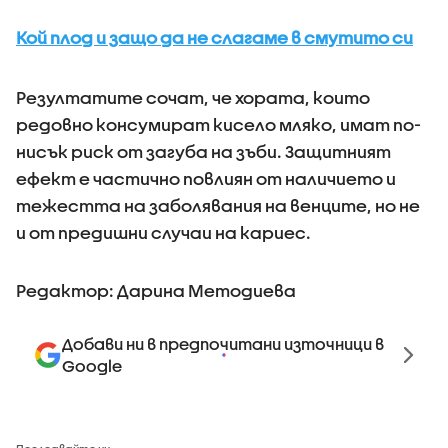
Кой плод и защо да не слагаме в смутито си
Резултатите сочат, че хората, които
редовно консумират кисело мляко, имат по-
нисък риск от загуба на зъби. Защитният
ефект е частично повлиян от наличието и
тежестта на заболявания на венците, но не
и от предишни случаи на кариес.
Редактор: Дарина Методиева
Добави ни в предпочитани източници в
Google