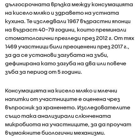
дългосрочната връзка между консумацията
на кисело мляко и здравето на устната
кухина. Те изследвали 1967 възрастни японци
на възраст 40–79 години, които преминали
стоматологични прегледи през 2012 г. От тях
1469 участници били преоценени през 2017 г.,
за да се установи загубата на зъби,
дефинирана като загуба на два или повече
зъба за период от 5 години.
Консумацията на кисело мляко и млечни
напитки от участниците е оценена чрез
въпросник за храненето. Изследователите
също така анализирали слюнчената
микробиота на участниците, за да проучат
възможните биологични механизми.