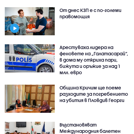
От днес КЗП е с по-големи
правомощия
Арестуваха лидера на
феновете на „Галатасарай“,
в дома му откриха пари,
бижута и оръжие за над 1
млн. евро
Община Кричим ще поеме
разходите за погребението
на убития в Пловдив Георги
Възстановяват
Международния балетен