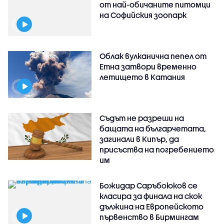
от най-обичаните питомци
на Софийския зоопарк
Облак вулканична пепел от
Етна затвори временно
летището в Катания
Съдът не разреши на
бащата на българчетата,
загинали в Кипър, да
присъства на погребението
им
Божидар Саръбоюков се
класира за финала на скок
дължина на Европейското
първенство в Бирмингам