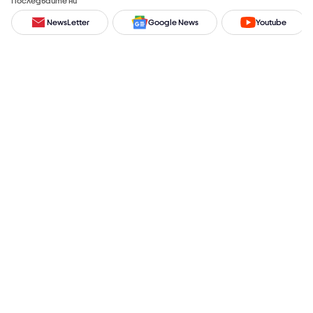
Последвайте ни
NewsLetter
Google News
Youtube