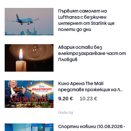
Първият самолет на
Lufthansa с безжичен
интернет от Starlink ще
полети до дни
Авария остави без
електрозахранване част от
Пловдив
Кино Арена The Mall
представя прожекция на Л..
9.20 €
10.23 €
Grabo.bg
Спортни новини (10.08.2026 -