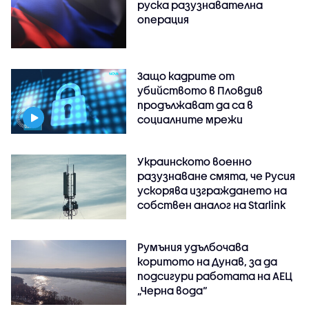
руска разузнавателна
операция
Защо кадрите от
убийството в Пловдив
продължават да са в
социалните мрежи
Украинското военно
разузнаване смята, че Русия
ускорява изграждането на
собствен аналог на Starlink
Румъния удълбочава
коритото на Дунав, за да
подсигури работата на АЕЦ
„Черна вода“