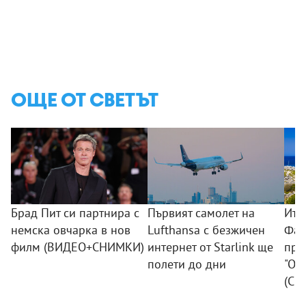
ОЩЕ ОТ СВЕТЪТ
Брад Пит си партнира с
Първият самолет на
Ита
немска овчарка в нов
Lufthansa с безжичен
Фав
филм (ВИДЕО+СНИМКИ)
интернет от Starlink ще
пре
полети до дни
"Од
(СН