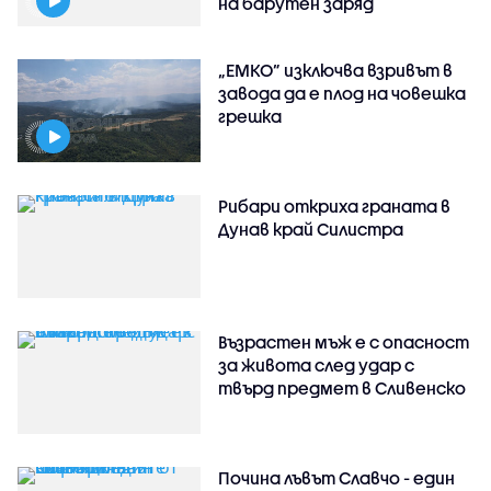
на барутен заряд
„ЕМКО” изключва взривът в
завода да е плод на човешка
грешка
Рибари откриха граната в
Дунав край Силистра
Възрастен мъж е с опасност
за живота след удар с
твърд предмет в Сливенско
Почина лъвът Славчо - един