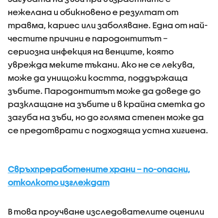
нежелана и обикновено е резултат от
травма, кариес или заболяване. Една от най-
честите причини е пародонтитът –
сериозна инфекция на венците, която
уврежда меките тъкани. Ако не се лекува,
може да унищожи костта, поддържаща
зъбите. Пародонтитът може да доведе до
разклащане на зъбите и в крайна сметка до
загуба на зъби, но до голяма степен може да
се предотврати с подходяща устна хигиена.
Свръхпреработените храни – по-опасни,
отколкото изглеждат
В това проучване изследователите оценили