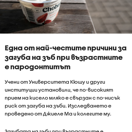
Една от най-честите причини за
загуба на зъб при възрастните
е пародонтитът
Учени от Университета Кюшу и други
институции установили, че по-високият
прием на кисело мляко е свързан с по-нисък
риск от загуба на зъби. Изследването е
проведено от Джиеле Ма и колегите му.
Загубата на зъби при възрастните е