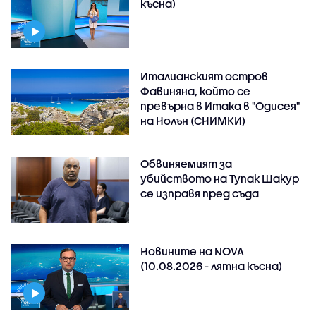
късна)
Италианският остров
Фавиняна, който се
превърна в Итака в "Одисея"
на Нолън (СНИМКИ)
Обвиняемият за
убийството на Тупак Шакур
се изправя пред съда
Новините на NOVA
(10.08.2026 - лятна късна)