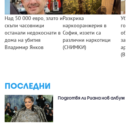
Над 50 000 евро, злато и
Разкриха
Уби
скъпи часовници
наркооранжерия в
гор
останали недокоснати в
София, иззети са
обр
дома на убития
различни наркотици
зап
Владимир Янков
(СНИМКИ)
аре
(ВИ
ПОСЛЕДНИ
Подготвя ли Риана нов албум