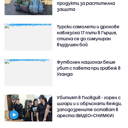
продукти за растителна
защита
Турски самолети и дронове
навлязоха 17 пъти в Гърция,
стигна се до симулиран
въздушен бой
Футболен национал беше
убит с павета при грабеж в
Уганда
Убитият в Пловдив - горен с
цигари и с обръснати вежди,
заподозрените остават в
ареста (ВИДЕО+СНИМКИ)