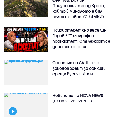
фентъзи роман:
Призрачният град Крако,
който в миналото е бил
пълен с живот (СНИМКИ)
Психиатърът д-р Веселин
Герев в "Телеграфно
подкастът": Отглеждат се
деца психопати
Сенатът на САЩ прие
законопроект за санкции
срещу Русия и Иран
Новините на NOVA NEWS
(07.08.2026 - 20:00)