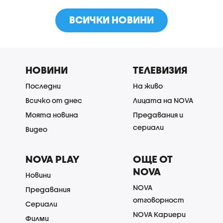
ВСИЧКИ НОВИНИ
НОВИНИ
ТЕЛЕВИЗИЯ
Последни
На живо
Всичко от днес
Лицата на NOVA
Моята новина
Предавания и
сериали
Видео
NOVA PLAY
ОЩЕ ОТ
NOVA
Новини
NOVA
Предавания
отговорност
Сериали
NOVA Кариери
Филми