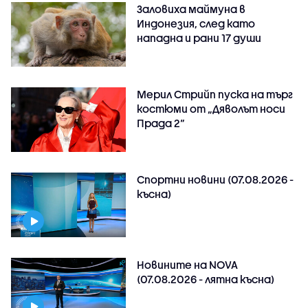
Заловиха маймуна в
Индонезия, след като
нападна и рани 17 души
Мерил Стрийп пуска на търг
костюми от „Дяволът носи
Прада 2“
Спортни новини (07.08.2026 -
късна)
Новините на NOVA
(07.08.2026 - лятна късна)