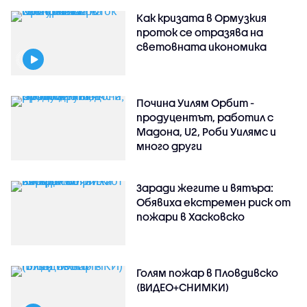
Как кризата в Ормузкия
проток се отразява на
световната икономика
Почина Уилям Орбит -
продуцентът, работил с
Мадона, U2, Роби Уилямс и
много други
Заради жегите и вятъра:
Обявиха екстремен риск от
пожари в Хасковско
Голям пожар в Пловдивско
(ВИДЕО+СНИМКИ)