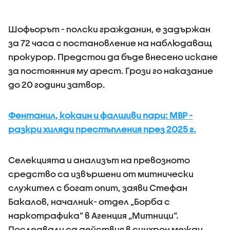
Шофьорът - полски гражданин, е задържан
за 72 часа с постановление на наблюдаващ
прокурор. Предстои да бъде внесено искане
за постоянния му арест. Грози го наказание
до 20 години затвор.
Фентанил, кокаин и фалшиви пари: МВР -
разкри хиляди престъпления през 2025 г.
Селекцията и анализът на превозното
средство са извършени от митнически
служител с богат опит, заяви Стефан
Бакалов, началник- отдел „Борба с
наркотрафика” в Агенция „Митници”.
Последвали са действия в синхрон между