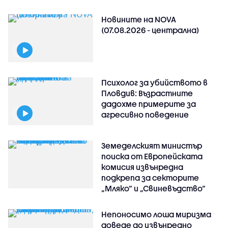
Новините на NOVA
(07.08.2026 - централна)
Психолог за убийството в
Пловдив: Възрастните
дадохме примерите за
агресивно поведение
Земеделският министър
поиска от Европейската
комисия извънредна
подкрепа за секторите
„Мляко“ и „Свиневъдство“
Непоносимо лоша миризма
доведе до извънредно