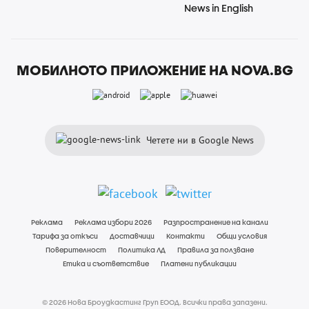
News in English
МОБИЛНОТО ПРИЛОЖЕНИЕ НА NOVA.BG
Четете ни в Google News
Реклама
Реклама избори 2026
Разпространение на канали
Тарифа за откъси
Доставчици
Контакти
Общи условия
Поверителност
Политика ЛД
Правила за ползване
Етика и съответствие
Платени публикации
© 2026 Нова Броудкастинг Груп ЕООД. Всички права запазени.