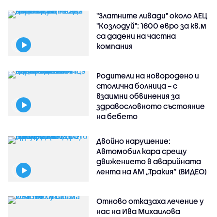
"Златните ливади" около АЕЦ
"Козлодуй": 1600 евро за кв.м
са дадени на частна
компания
Родители на новородено и
столична болница – с
взаимни обвинения за
здравословното състояние
на бебето
Двойно нарушение:
Автомобил кара срещу
движението в аварийната
лента на АМ „Тракия” (ВИДЕО)
Отново отказаха лечение у
нас на Ива Михаилова