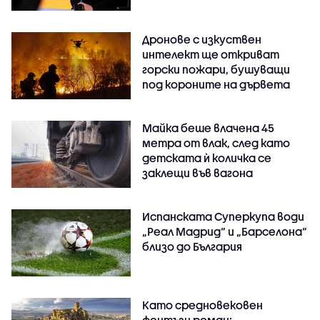
Дронове с изкуствен
интелект ще откриват
горски пожари, бушуващи
под короните на дървета
Майка беше влачена 45
метра от влак, след като
детската ѝ количка се
заклещи във вагона
Испанската Суперкупа води
„Реал Мадрид“ и „Барселона“
близо до България
Като средновековен