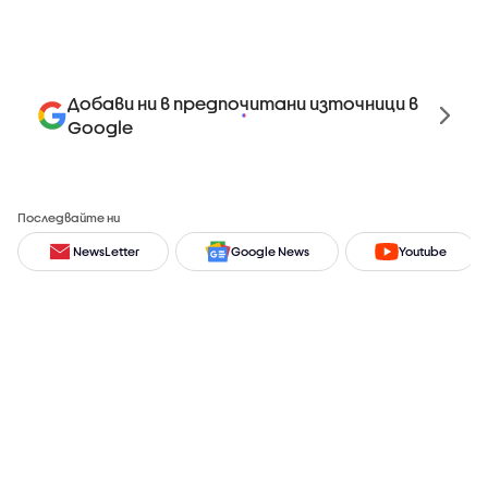
Добави ни в предпочитани източници в
Google
Последвайте ни
NewsLetter
Google News
Youtube