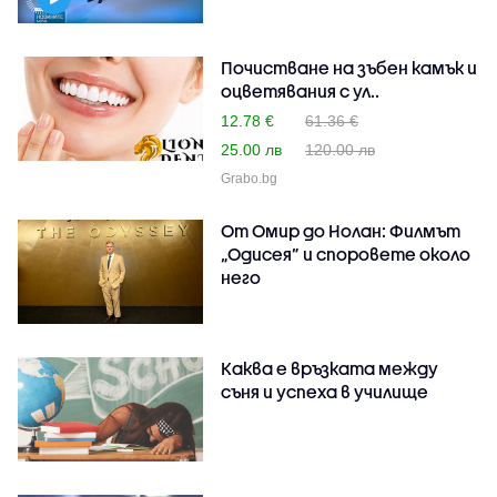
Почистване на зъбен камък и
оцветявания с ул..
12.78 €
61.36 €
25.00 лв
120.00 лв
Grabo.bg
От Омир до Нолан: Филмът
„Одисея” и споровете около
него
Каква е връзката между
съня и успеха в училище