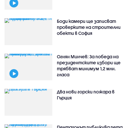
Боди камери ще записват
проверките на строителни
обекти в София
Огнян Минчев: За победа на
президентските избори ще
трябват минимум 1,2 млн.
гласа
Два нови горски пожара в
Гърция
Пентагонът публикува пета