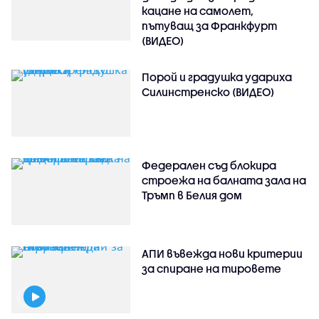
кацане на самолет,
пътуващ за Франкфурт
(ВИДЕО)
Порой и градушка удариха
Силинстренско (ВИДЕО)
Федерален съд блокира
строежа на балната зала на
Тръмп в Белия дом
АПИ въвежда нови критерии
за спиране на тировете