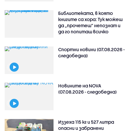
Библиотеката, в която
книгите са хора: Тук можеш
да „прочетеш“ непознат и
да го попиташ всичко
Спортни новини (07.08.2026 -
следобедна)
Новините на NOVA
(07.08.2026 - следобедна)
Иззеха 115 кг и 527 литра
опасни и забранени