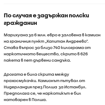
По случая е задържан полски
гражданин
Марихуана за 6 млн. евро е заловена в камион
на граничния пункт „Капитан Андреево“.
Става въпрос за близо 740 килограма от
наркотичното вещество, скрито в 626
пакета в пет дървени сандъка.
Дрогата е била скрита между
прахосмукачки. Камионът пътувал от
Нидерландия през Полша за Истанбул.
Предполага се, че наркотикът е бил
натоварен в Полша.