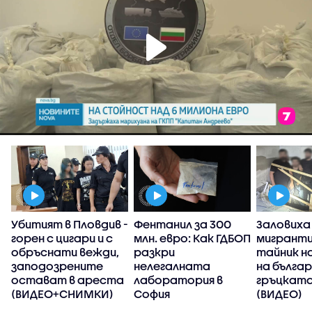
Убитият в Пловдив -
Фентанил за 300
Заловиха
горен с цигари и с
млн. евро: Как ГДБОП
мигранти
обръснати вежди,
разкри
тайник н
заподозрените
нелегалната
на бълга
остават в ареста
лаборатория в
гръцката
(ВИДЕО+СНИМКИ)
София
(ВИДЕО)