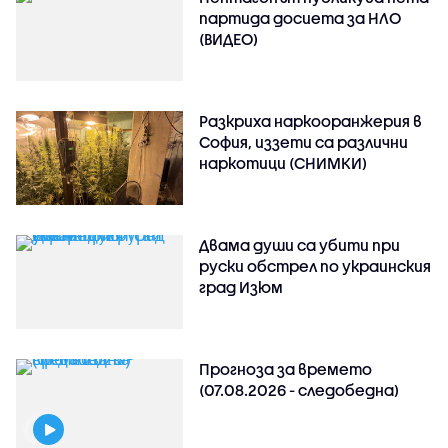
партида досиета за НЛО
(ВИДЕО)
Разкриха наркооранжерия в
София, иззети са различни
наркотици (СНИМКИ)
Двама души са убити при
руски обстрeл по украинския
град Изюм
Прогноза за времето
(07.08.2026 - следобедна)