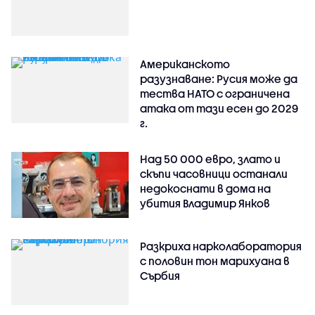
Американското
разузнаване: Русия може да
тества НАТО с ограничена
атака от тази есен до 2029
г.
Над 50 000 евро, злато и
скъпи часовници останали
недокоснати в дома на
убития Владимир Янков
Разкриха нарколаборатория
с половин тон марихуана в
Сърбия