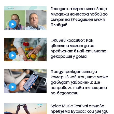
Генезис на агресията: Защо
младежи нанесоха побой до
смърт на 37-годишен мъж в
Пловдив
„Живей красиво”: Как
цветята могат да се
превърнат в най-стилната
декорация у дома
Предупрежденията за
камери в навигациите може
да бъдат забранени: Ще
направи ли това пътищата
по-безопасни
Spice Music Festival отново
превзема Бургас: Кои звезди