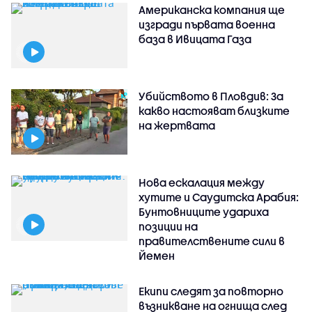
Американска компания ще
изгради първата военна
база в Ивицата Газа
Убийството в Пловдив: За
какво настояват близките
на жертвата
Нова ескалация между
хутите и Саудитска Арабия:
Бунтовниците удариха
позиции на
правителствените сили в
Йемен
Екипи следят за повторно
възникване на огнища след