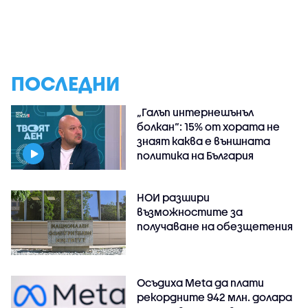
ПОСЛЕДНИ
„Галъп интернешънъл
болкан“: 15% от хората не
знаят каква е външната
политика на България
НОИ разшири
възможностите за
получаване на обезщетения
Осъдиха Meta да плати
рекордните 942 млн. долара