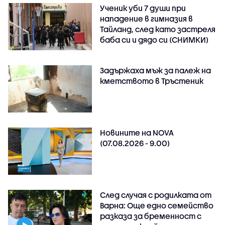
Ученик уби 7 души при
нападение в гимназия в
Тайланд, след като застреля
баба си и дядо си (СНИМКИ)
Задържаха мъж за палеж на
кметството в Тръстеник
Новините на NOVA
(07.08.2026 - 9.00)
След случая с родилката от
Варна: Още едно семейство
разказа за бременност с