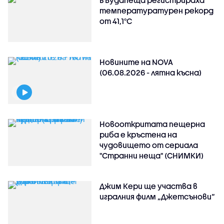
В Будапеща регистрираха
температуратурен рекорд
от 41,1°C
Новините на NOVA
(06.08.2026 - лятна късна)
Новооткритата пещерна
риба е кръстена на
чудовището от сериала
"Странни неща" (СНИМКИ)
Джим Кери ще участва в
игралния филм „Джетсънови“