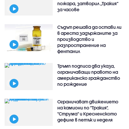
пожара, затворил „Тракия“
за часове
Съдът решава да остави ли
в ареста задържаните за
производство и
разпространение на
фентанил
Тръмп подписа два указа,
ограничаващи правото на
американско гражданство
по рождение
Ограничават движението
на камиони по "Тракия",
"Струма" и Кресненското
дефиле в петък и неделя