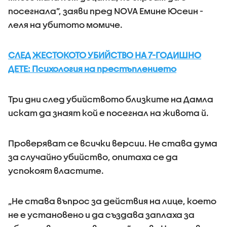
посегнала”, заяви пред NOVA Емине Юсеин -
леля на убитото момиче.
СЛЕД ЖЕСТОКОТО УБИЙСТВО НА 7-ГОДИШНО
ДЕТЕ: Психология на престъплението
Три дни след убийството близките на Дамла
искат да знаят кой е посегнал на живота й.
Проверяват се всички версии. Не става дума
за случайно убийство, опитаха се да
успокоят властите.
„Не става въпрос за действия на лице, което
не е установено и да създава заплаха за