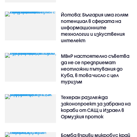
Йотова: България има голям
потенциал в сферата на
информационните
технологии и изкуствения
интелект
МВнР настоятелно съветва
да не се предприемат
неотложни пътувания до
Куба, в това число с цел
туризъм
Техеран разглежда
законопроект за забрана на
кораби от САЩ и Израел в
Ормузкия проток
Бомба взриви микробус край