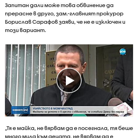
Запитан дали може това обвинение да
прерасне в друго, зам.-главният прокурор
Борислав Сарафов заяви, че не е изключен и
този вариант.
„Тя е майка, не вярвам да е посегнала, тя беше
много мила към децата, не вярвам да е