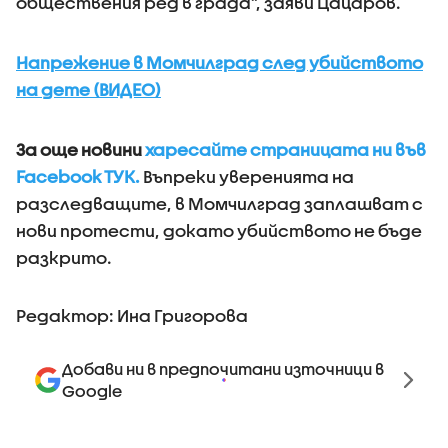
обществения ред в града”, заяви Цацаров.
Напрежение в Момчилград след убийството
на дете (ВИДЕО)
За още новини
харесайте страницата ни във
Facebook ТУК.
Въпреки уверенията на
разследващите, в Момчилград заплашват с
нови протести, докато убийството не бъде
разкрито.
Редактор: Ина Григорова
Добави ни в предпочитани източници в
Google