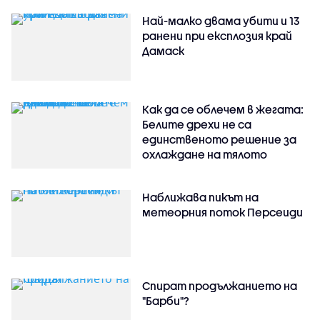
Най-малко двама убити и 13
ранени при експлозия край
Дамаск
Как да се облечем в жегата:
Белите дрехи не са
единственото решение за
охлаждане на тялото
Наближава пикът на
метеорния поток Персеиди
Спират продължанието на
"Барби"?