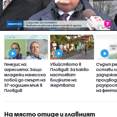
Генезис на
Убийството в
Съдът р
агресията: Защо
Пловдив: За какво
остави л
в
младежи нанесоха
настояват
задържан
побой до смърт на
близките на
производ
37-годишен мъж в
жертвата
разпрос
Пловдив
на фента
На място отиде и главният