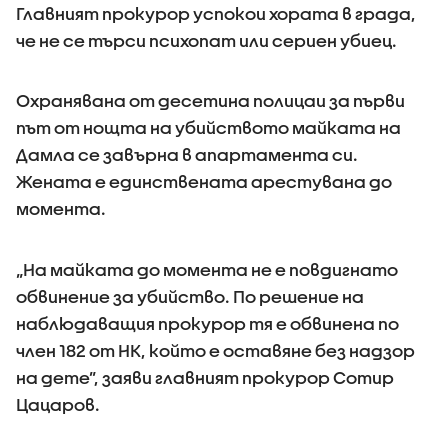
Главният прокурор успокои хората в града,
че не се търси психопат или сериен убиец.
Охранявана от десетина полицаи за първи
път от нощта на убийството майката на
Дамла се завърна в апартамента си.
Жената е единствената арестувана до
момента.
„На майката до момента не е повдигнато
обвинение за убийство. По решение на
наблюдаващия прокурор тя е обвинена по
член 182 от НК, който е оставяне без надзор
на дете”, заяви главният прокурор Сотир
Цацаров.