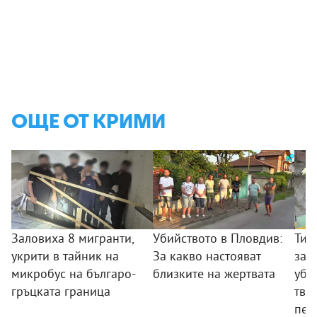
ОЩЕ ОТ КРИМИ
Заловиха 8 мигранти,
Убийството в Пловдив:
Тий
укрити в тайник на
За какво настояват
зад
микробус на българо-
близките на жертвата
уби
гръцката граница
твър
пед