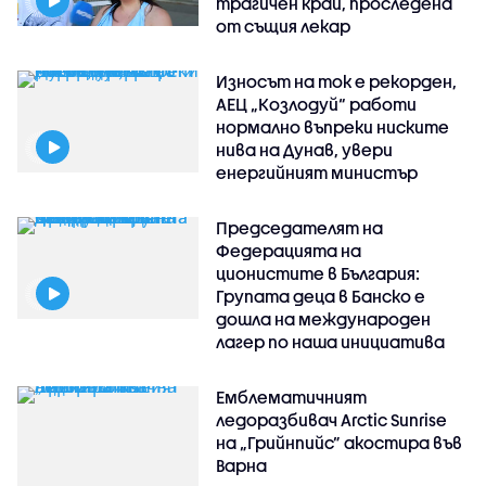
трагичен край, проследена
от същия лекар
Износът на ток е рекорден,
АЕЦ „Козлодуй“ работи
нормално въпреки ниските
нива на Дунав, увери
енергийният министър
Председателят на
Федерацията на
ционистите в България:
Групата деца в Банско е
дошла на международен
лагер по наша инициатива
Емблематичният
ледоразбивач Arctic Sunrise
на „Грийнпийс” акостира във
Варна