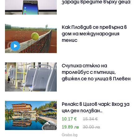
заради вредите върху деца
Как Пловдив се превърна в
дом на международния
тенис
Счупиха стъкло на
тролейбус с пътници,
движел се по улица в Плевен
Релакс в Цигов чарк: Вход за
цял ден ползван..
10.17 €
15.34 €
19.89 лв
30.00 лв
Grabo.bg