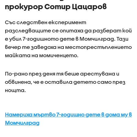
прокурор Сотир Цацаров
Със следствен експеримент
разследващите се опитаха да разберат кой
е убил 7-годишното дете в Момчилград. Тази
вечер те заведоха на местопрестъплението
майката на момиченцето.
По-рано през деня тя беше арестувана и
обвинена, че е оставила детето само през
нощта.
Намериха мъртво 7-годишно дете в дома му в
Момчилград