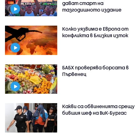
дават старт на
тазгодишното издание
Колко уязвима е Европа от
конфликта в Близкия изток
БАБХ проверява борсата в
Първенец
Какви са обвиненията срещу
бившия шеф на ВиК-Бургас