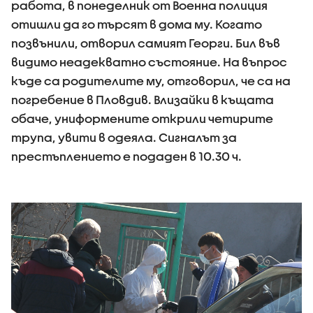
работа, в понеделник от Военна полиция
отишли да го търсят в дома му. Когато
позвънили, отворил самият Георги. Бил във
видимо неадекватно състояние. На въпрос
къде са родителите му, отговорил, че са на
погребение в Пловдив. Влизайки в къщата
обаче, униформените открили четирите
трупа, увити в одеяла. Сигналът за
престъплението е подаден в 10.30 ч.