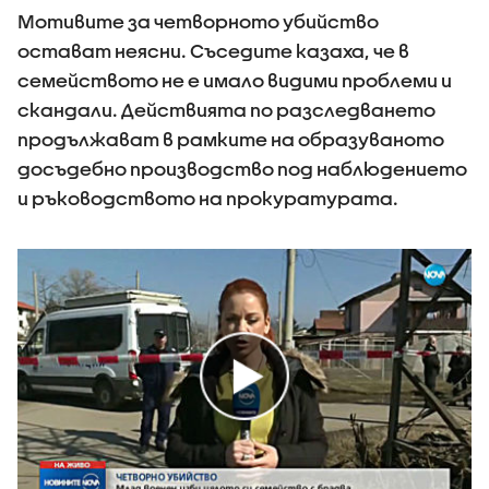
Мотивите за четворното убийство
остават неясни. Съседите казаха, че в
семейството не е имало видими проблеми и
скандали. Действията по разследването
продължават в рамките на образуваното
досъдебно производство под наблюдението
и ръководството на прокуратурата.