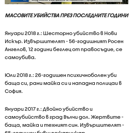
МАСОВИТЕ УБИЙСТВА ПРЕЗ ПОСЛЕДНИТЕ ГОДИНИ
Януари 2018 г.: Шесторно убийство в Нови
Искър. Извършителят - 56-годишният Росен
Ангелов, 12 години беглец от правосъдие, се
самоубива.
Юли 2018 г.: 26-годишен психичноболен уби
баща си, рани майка си и нападна полицаи в
София.
Януари 2017 г.: Двойно убийство и
самоубийство в град Вълчи дол. Жертвите -
баща, майка и техният син. Извършителят -
65-годишен бивш пожарникар.