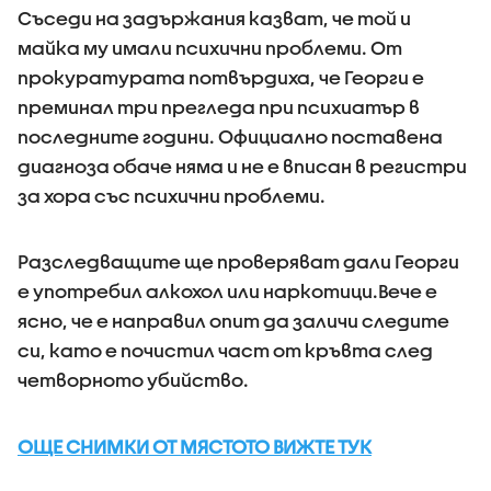
Съседи на задържания казват, че той и
майка му имали психични проблеми. От
прокуратурата потвърдиха, че Георги е
преминал три прегледа при психиатър в
последните години. Официално поставена
диагноза обаче няма и не е вписан в регистри
за хора със психични проблеми.
Разследващите ще проверяват дали Георги
е употребил алкохол или наркотици.Вече е
ясно, че е направил опит да заличи следите
си, като е почистил част от кръвта след
четворното убийство.
ОЩЕ СНИМКИ ОТ МЯСТОТО ВИЖТЕ ТУК