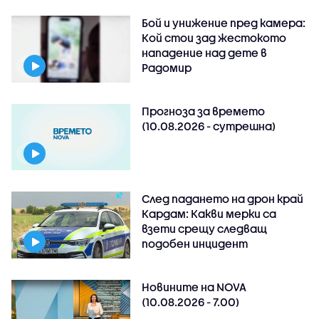
Бой и унижение пред камера:
Кой стои зад жестокото
нападение над дете в
Радомир
Прогноза за времето
(10.08.2026 - сутрешна)
След падането на дрон край
Кардам: Какви мерки са
взети срещу следващ
подобен инцидент
Новините на NOVA
(10.08.2026 - 7.00)