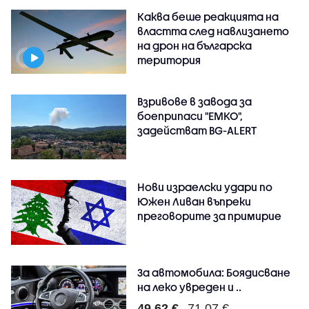
Каква беше реакцията на
властта след навлизането
на дрон на българска
територия
Взривове в завода за
боеприпаси "ЕМКО",
задействат BG-ALERT
Нови израелски удари по
Южен Ливан въпреки
преговорите за примирие
За автомобила: Боядисване
на леко увреден и ..
49.62 €
71.07 €