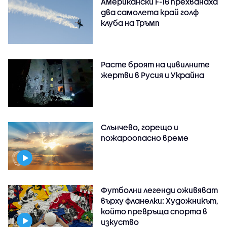
Американски F-16 прехванаха
два самолета край голф
клуба на Тръмп
Расте броят на цивилните
жертви в Русия и Украйна
Слънчево, горещо и
пожароопасно време
Футболни легенди оживяват
върху фланелки: Художникът,
който превръща спорта в
изкуство