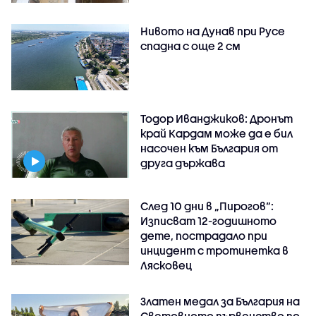
Нивото на Дунав при Русе
спадна с още 2 см
Тодор Иванджиков: Дронът
край Кардам може да е бил
насочен към България от
друга държава
След 10 дни в „Пирогов“:
Изписват 12-годишното
дете, пострадало при
инцидент с тротинетка в
Лясковец
Златен медал за България на
Световното първенство по