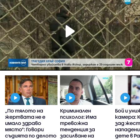
„По тялото на
Криминален
Бой и уни
жертвата не е
психолог: Има
камера: 
имало здраво
тревожна
зад жес
място": Говори
тенденция за
нападени
съдията по делото
засилване на
дете в Р