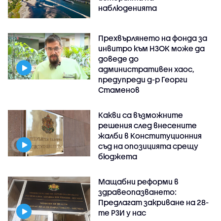
наблюденията
Прехвърлянето на фонда за
инвитро към НЗОК може да
доведе до
административен хаос,
предупреди д-р Георги
Стаменов
Какви са възможните
решения след внесените
жалби в Конституционния
съд на опозицията срещу
бюджета
Мащабни реформи в
здравеопазването:
Предлагат закриване на 28-
те РЗИ у нас