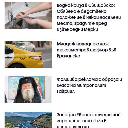
Водна криза в Свищовско:
Обявено е бедствено
положение в някои населени
места, градът е пред
извънредни мерки
Младеж нападна с нож
таксиметров шофьор във
Врачанско
Фалшива реклама с образа и
гласа на митрополит
Гавриил
Западна Европа отчете най-
горещите юни и юли в
историята на