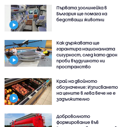
Първата зоолинейка в
България ще помага на
бедстващи животни
Как държавата ще
гарантира националната
сигурност, след като дрон
проби въздушното ни
пространство
Край на двойното
обозначение: Изписването
на цените в лева вече не е
задължително
Доброволното
формирование във