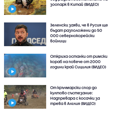
зоопарк в Китай (ВИДЕО)
Зеленски заяви, че в Русия ще
бъдат разположени до 50
000 севернокорейски
войници
Откриха останки от римски
кораб на повече от 2000
години край Сицилия (ВИДЕО)
От кръчмарски спор до
култово състезание:
Надпревара с косачки за
трева в Англия (ВИДЕО)