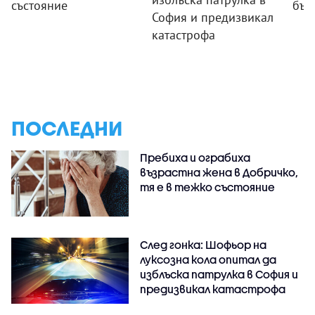
състояние
бъл
София и предизвикал
катастрофа
ПОСЛЕДНИ
Пребиха и ограбиха
възрастна жена в Добричко,
тя е в тежко състояние
След гонка: Шофьор на
луксозна кола опитал да
изблъска патрулка в София и
предизвикал катастрофа