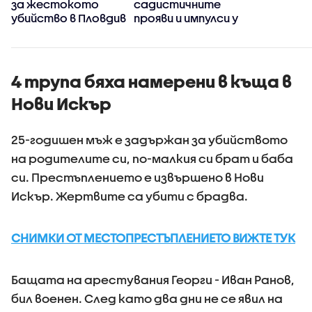
за жестокото
садистичните
убийство в Пловдив
прояви и импулси у
младите хора
4 трупа бяха намерени в къща в
Нови Искър
25-годишен мъж е задържан за убийството
на родителите си, по-малкия си брат и баба
си. Престъплението е извършено в Нови
Искър. Жертвите са убити с брадва.
СНИМКИ ОТ МЕСТОПРЕСТЪПЛЕНИЕТО ВИЖТЕ ТУК
Бащата на арестувания Георги - Иван Ранов,
бил военен. След като два дни не се явил на