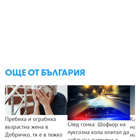
ОЩЕ ОТ БЪЛГАРИЯ
Пребиха и ограбиха
Как
След гонка: Шофьор на
възрастна жена в
на 
луксозна кола опитал да
Добричко, тя е в тежко
нав
изблъска патрулка в