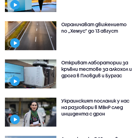
Ограничават движението
по „Хемус“ до 13 август
Откриват лаборатории за
кръвни тестове за алкохол и
дрога в Пловдив и Бургас
Украинският посланик у нас
на разговори в МВнР след
инцидента с дрон