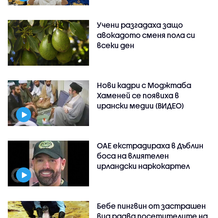
Учени разгадаха защо
авокадото сменя пола си
всеки ден
Нови кадри с Моджтаба
Хаменей се появиха в
ирански медии (ВИДЕО)
ОАЕ екстрадираха в Дъблин
боса на влиятелен
ирландски наркокартел
Бебе пингвин от застрашен
вид радва посетителите на