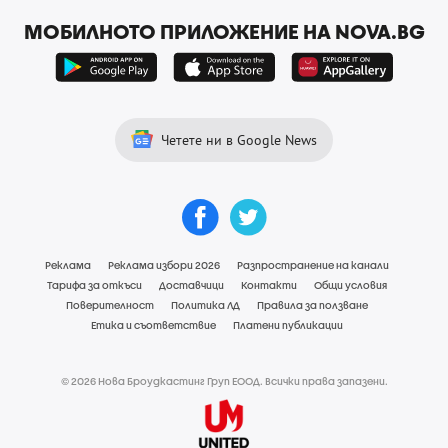
МОБИЛНОТО ПРИЛОЖЕНИЕ НА NOVA.BG
Четете ни в Google News
Реклама
Реклама избори 2026
Разпространение на канали
Тарифа за откъси
Доставчици
Контакти
Общи условия
Поверителност
Политика ЛД
Правила за ползване
Етика и съответствие
Платени публикации
© 2026 Нова Броудкастинг Груп ЕООД. Всички права запазени.