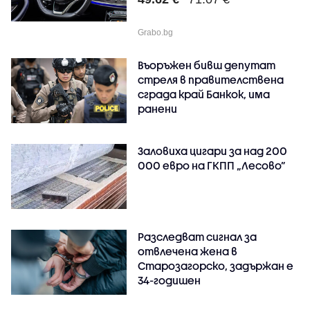
Grabo.bg
Въоръжен бивш депутат
стреля в правителствена
сграда край Банкок, има
ранени
Заловиха цигари за над 200
000 евро на ГКПП „Лесово”
Разследват сигнал за
отвлечена жена в
Старозагорско, задържан е
34-годишен