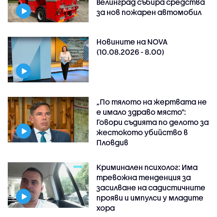
Велинград събира средства
за нов пожарен автомобил
Новините на NOVA
(10.08.2026 - 8.00)
„По тялото на жертвата не
е имало здраво място":
Говори съдията по делото за
жестокото убийство в
Пловдив
Криминален психолог: Има
тревожна тенденция за
засилване на садистичните
прояви и импулси у младите
хора