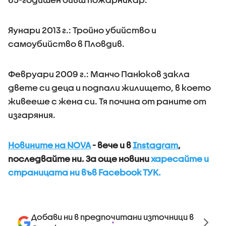
Яунари 2013 г.: Тройно убийство и
самоубийство в Пловдив.
Февруари 2009 г.: Манчо Панюков закла
двете си деца и подпали жилището, в което
живееше с жена си. Тя почина от раните от
изгаряния.
Новините на NOVA
- вече и в
Instagram
,
последвайте ни.
За още новини
харесайте и
страницата ни във Facebook ТУК.
Добави ни в предпочитани източници в