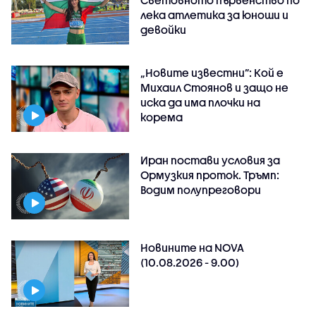
лека атлетика за юноши и
девойки
„Новите известни”: Кой е
Михаил Стоянов и защо не
иска да има плочки на
корема
Иран постави условия за
Ормузкия проток. Тръмп:
Водим полупреговори
Новините на NOVA
(10.08.2026 - 9.00)