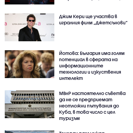
Джим Кери ще участва в
игралния филм „Джетсънови“
Йотова: България има голям
потенциал в сферата на
информационните
технологии и изкуствения
интелект
МВнР настоятелно съветва
да не се предприемат
неотложни пътувания до
Куба, в това число с цел
туризъм