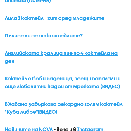
опиташ (ГАЛЕРИЯ)
Лилав коктейл - хит сред младежите
Пълнее ли се от коктейлите?
Английската кралица пие по 4 коктейла на
ден
Коктейл с боб и наденица, пеещи папагали и
още любопитни кадри от мрежата (ВИДЕО)
В Хавана забъркаха рекордно голям коктейл
"Куба либре"(ВИДЕО)
Новините на NOVA
- вече и в
Instagram
,