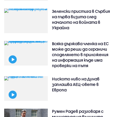
Зеленски пристига в Сърбия
на първа визита след
началото на войната в
Украйна
Всяка държава членка на ЕС
може да реши да ограничи
споделянето в приложения
на информация къде има
проверки на пътя
Ниското ниво на Дунав
заплашва АЕЦ-овете в
Европа
Румен Радев разговаря с
министъра на външните