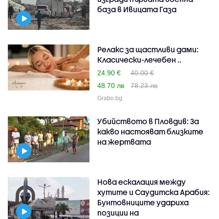
база в Ивицата Газа
Релакс за щастливи дами:
Класически-лечебен ..
24.90 €
40.00 €
48.70 лв
78.23 лв
Grabo.bg
Убийството в Пловдив: За
какво настояват близките
на жертвата
Нова ескалация между
хутите и Саудитска Арабия:
Бунтовниците удариха
позиции на