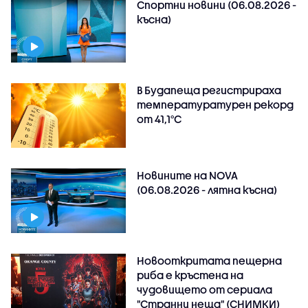
Спортни новини (06.08.2026 -
късна)
В Будапеща регистрираха
температуратурен рекорд
от 41,1°C
Новините на NOVA
(06.08.2026 - лятна късна)
Новооткритата пещерна
риба е кръстена на
чудовището от сериала
"Странни неща" (СНИМКИ)