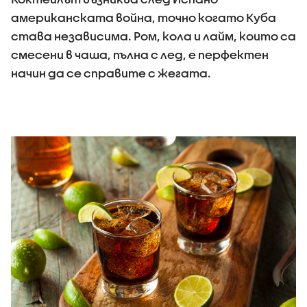
американската война, точно когато Куба
става независима. Ром, кола и лайм, които са
смесени в чаша, пълна с лед, е перфектен
начин да се справите с жегата.