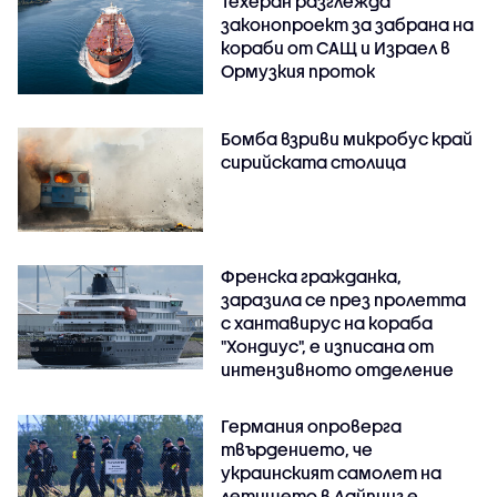
Техеран разглежда
законопроект за забрана на
кораби от САЩ и Израел в
Ормузкия проток
Бомба взриви микробус край
сирийската столица
Френска гражданка,
заразила се през пролетта
с хантавирус на кораба
"Хондиус", е изписана от
интензивното отделение
Германия опроверга
твърдението, че
украинският самолет на
летището в Лайпциг е