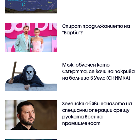
Спират продължанието на
"Барби"?
Мъж, облечен като
Смъртта, се качи на покрива
на болница в Уелс (СНИМКА)
Зеленски обяви началото на
специални операции срещу
руската военна
промишленост