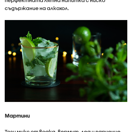
перфектната лятна напитка с ниско
съдържание на алкохол.
Мартини
Този микс от водка, вермут, лед и парченце