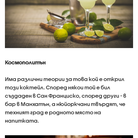
Космополитън
Има различни теории за това кой е открил
този коктейл. Според някои той е бил
създаден в Сан Франциско, според други - в
бар в Манхатън, а нюйоркчани твърдят, че
техният град е родното място на
напитката.