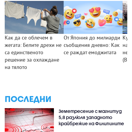
Как да се облечем в
От Япония до милиарди
Куч
жегата: Белите дрехи не
съобщения дневно: Как
на 
са единственото
се раждат емоджитата
неб
решение за охлаждане
(ВИ
на тялото
ПОСЛЕДНИ
Земетресение с магнитуд
5,8 разлюля западното
крайбрежие на Филипините