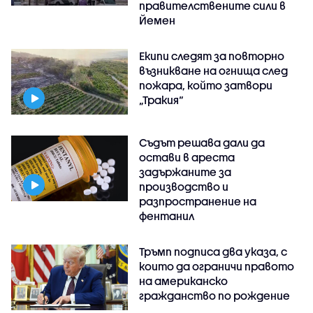
правителствените сили в
Йемен
Екипи следят за повторно
възникване на огнища след
пожара, който затвори
„Тракия“
Съдът решава дали да
остави в ареста
задържаните за
производство и
разпространение на
фентанил
Тръмп подписа два указа, с
които да ограничи правото
на американско
гражданство по рождение