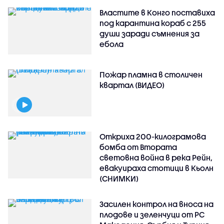
Властите в Конго поставиха
под карантина кораб с 255
души заради съмнения за
ебола
Пожар пламна в столичен
квартал (ВИДЕО)
Откриха 200-килограмова
бомба от Втората
световна война в река Рейн,
евакуираха стотици в Кьолн
(СНИМКИ)
Засилен контрол на вноса на
плодове и зеленчуци от РС