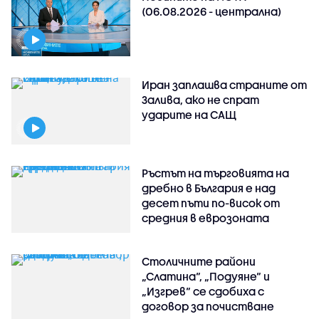
(06.08.2026 - централна)
Иран заплашва страните от
Залива, ако не спрат
ударите на САЩ
Ръстът на търговията на
дребно в България е над
десет пъти по-висок от
средния в еврозоната
Столичните райони
„Слатина“, „Подуяне“ и
„Изгрев“ се сдобиха с
договор за почистване