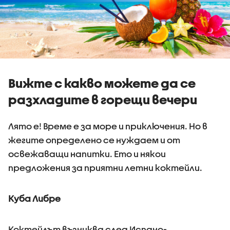
Вижте с какво можете да се
разхладите в горещи вечери
Лято е! Време е за море и приключения. Но в
жегите определено се нуждаем и от
освежаващи напитки. Ето и някои
предложения за приятни летни коктейли.
Куба Либре
Коктейлът възниква след Испано-