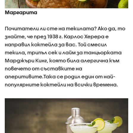
Маргарита
Почитатели ли сте на текилата? Ако да, то
знайте, че през 1938 г. Карлос Херера е
направил коктейла за вас. Той смесил
текила, трипъл сек и лайм за танцьорката
Марджъри Кинг, която била алергична към
повечето от съставките на
аперитивите.Така се родил един от най-
популярните коктейли на всички времена.