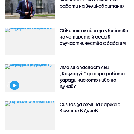
работи на Великобритания
Обвиниха майка за убийство
на четирите ѝ деца в
съучастничество с баба им
Има ли опасност АЕЦ
„Козлодуй” да спре работа
заради ниското ниво на
Дунав?
Сигнал за огън на баржа с
въглища в Дунав