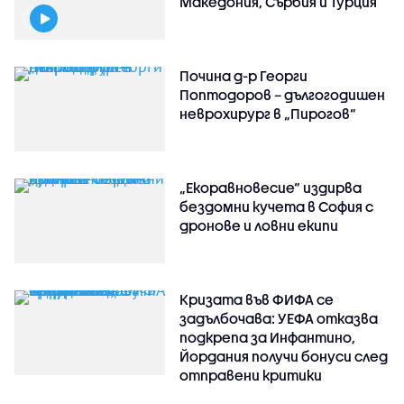
Македония, Сърбия и Турция
Почина д-р Георги
Поптодоров – дългогодишен
неврохирург в „Пирогов“
„Екоравновесие“ издирва
бездомни кучета в София с
дронове и ловни екипи
Кризата във ФИФА се
задълбочава: УЕФА отказва
подкрепа за Инфантино,
Йордания получи бонуси след
отправени критики