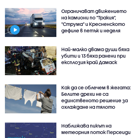
Ограничават движението
на камиони по "Тракия",
"Струма" и Кресненското
дефиле в петък и неделя
Най-малко двама души бяха
убити и 13 бяха ранени при
експлозия край Дамаск
Как да се облечем в жегата:
Белите дрехи не са
единственото решение за
охлаждане на тялото
Наближава пикът на
метеорния поток Персеиди