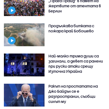
„Прага Прайд“ в памет на
жертвите от атентата в
Берлин
Продължава битката с
пожара край Бобошево
Най-малко трима души са
загинали, а девет са ранени
при руски атаки срещу
Източна Украйна
Ракът на простатата на
Джо Байдън се е
разпространил, съобщи
синът му