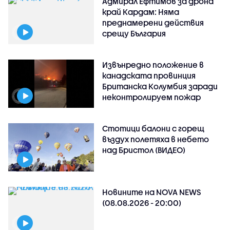
Адмирал Ефтимов за дрона
край Кардам: Няма
преднамерени действия
срещу България
Извънредно положение в
канадската провинция
Британска Колумбия заради
неконтролируем пожар
Стотици балони с горещ
въздух полетяха в небето
над Бристол (ВИДЕО)
Новините на NOVA NEWS
(08.08.2026 - 20:00)