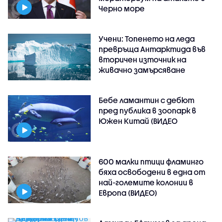
Черно море
Учени: Топенето на леда
превръща Антарктида във
вторичен източник на
живачно замърсяване
Бебе ламантин с дебют
пред публика в зоопарк в
Южен Китай (ВИДЕО
600 малки птици фламинго
бяха освободени в една от
най-големите колонии в
Европа (ВИДЕО)