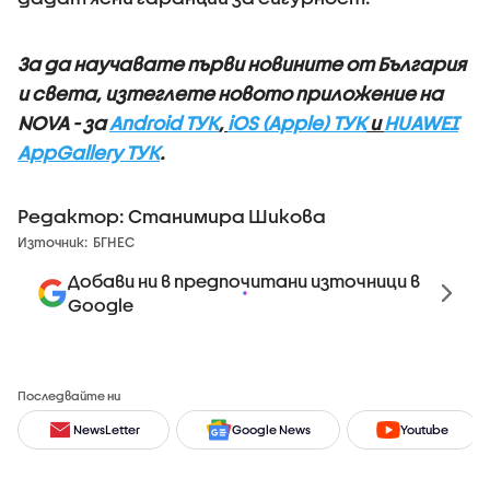
За да научавате първи новините от България
и света, изтеглете новото приложение на
NOVA - за
Android ТУК
,
iOS (Apple) ТУК
и
HUAWEI
AppGallery ТУК
.
Редактор: Станимира Шикова
Източник:
БГНЕС
Добави ни в предпочитани източници в
Google
Последвайте ни
NewsLetter
Google News
Youtube