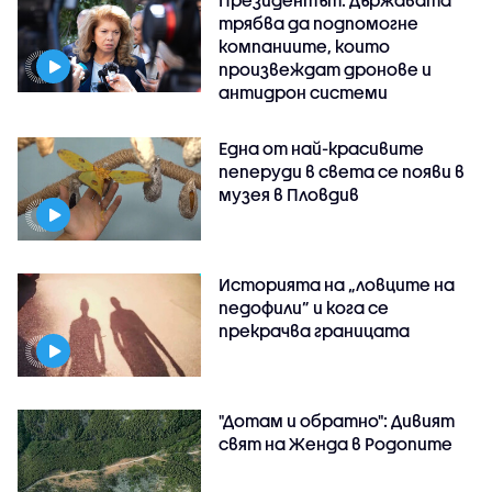
трябва да подпомогне
компаниите, които
произвеждат дронове и
антидрон системи
Една от най-красивите
пеперуди в света се появи в
музея в Пловдив
Историята на „ловците на
педофили” и кога се
прекрачва границата
"Дотам и обратно": Дивият
свят на Женда в Родопите