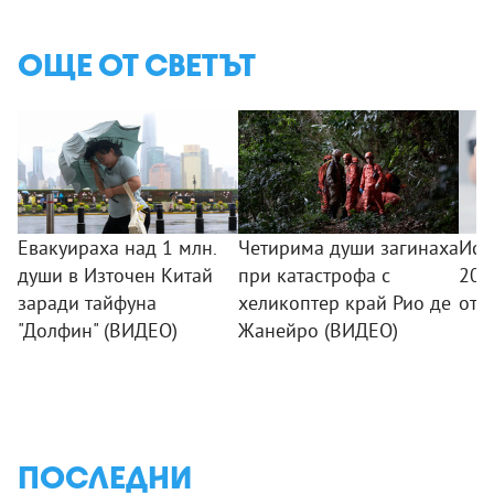
ОЩЕ ОТ СВЕТЪТ
Евакуираха над 1 млн.
Четирима души загинаха
Исп
души в Източен Китай
при катастрофа с
200
заради тайфуна
хеликоптер край Рио де
от 
"Долфин" (ВИДЕО)
Жанейро (ВИДЕО)
ПОСЛЕДНИ