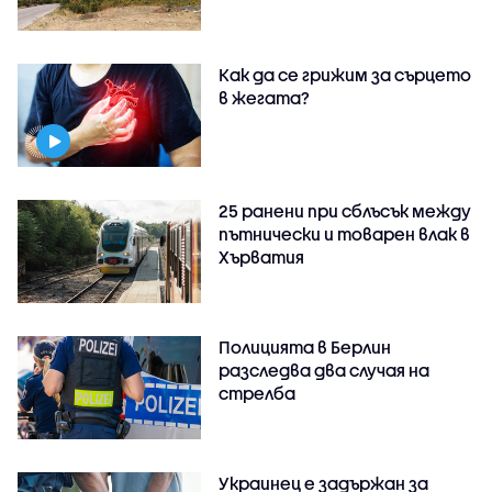
Как да се грижим за сърцето
в жегата?
25 ранени при сблъсък между
пътнически и товарен влак в
Хърватия
Полицията в Берлин
разследва два случая на
стрелба
Украинец е задържан за