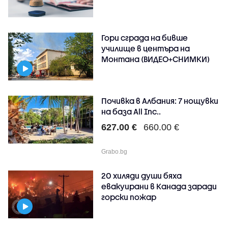
Гори сграда на бивше
училище в центъра на
Монтана (ВИДЕО+СНИМКИ)
Почивка в Албания: 7 нощувки
на база All Inc..
627.00 €
660.00 €
Grabo.bg
20 хиляди души бяха
евакуирани в Канада заради
горски пожар