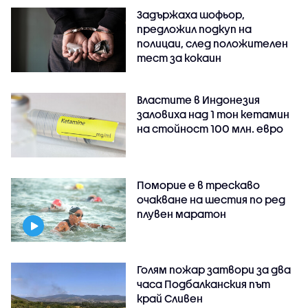
Задържаха шофьор,
предложил подкуп на
полицаи, след положителен
тест за кокаин
Властите в Индонезия
заловиха над 1 тон кетамин
на стойност 100 млн. евро
Поморие е в трескаво
очакване на шестия по ред
плувен маратон
Голям пожар затвори за два
часа Подбалканския път
край Сливен