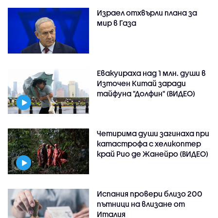
Израел отхвърли плана за
мир в Газа
Евакуираха над 1 млн. души в
Източен Китай заради
тайфуна "Долфин" (ВИДЕО)
Четирима души загинаха при
катастрофа с хеликоптер
край Рио де Жанейро (ВИДЕО)
Испания провери близо 200
пътници на влизане от
Италия