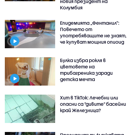
новия президент на
Колумбия
Епидемията „Фентанил”:
Повечето от
употребяващите не знаят,
че купуват мощния опиоид
Булка избра рокля в
цветовете на
трибагреника заради
детска мечта
Хит в TikTok: Лечебни или
опасни са "дивите" басейни
край Железница?
Президентът: Държавата