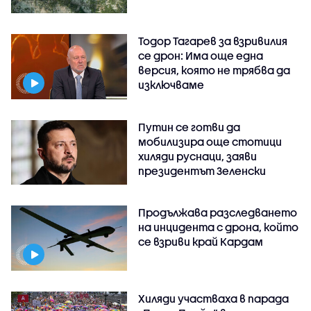
Тодор Тагарев за взривилия
се дрон: Има още една
версия, която не трябва да
изключваме
Путин се готви да
мобилизира още стотици
хиляди руснаци, заяви
президентът Зеленски
Продължава разследването
на инцидента с дрона, който
се взриви край Кардам
Хиляди участваха в парада