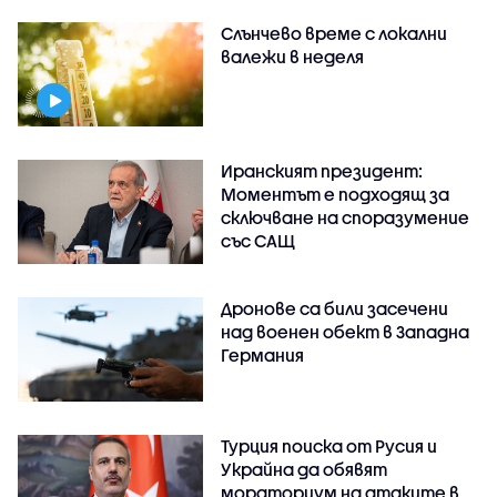
Слънчево време с локални
валежи в неделя
Иранският президент:
Моментът е подходящ за
сключване на споразумение
със САЩ
Дронове са били засечени
над военен обект в Западна
Германия
Турция поиска от Русия и
Украйна да обявят
мораториум на атаките в