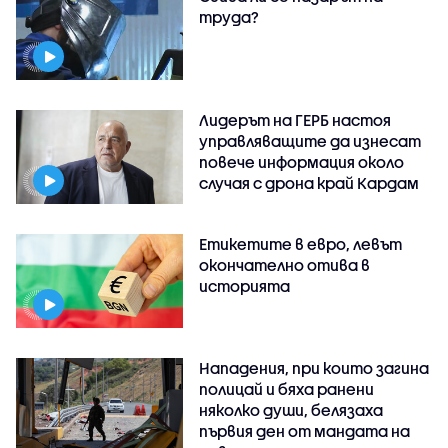
труда?
Лидерът на ГЕРБ настоя
управляващите да изнесат
повече информация около
случая с дрона край Кардам
Етикетите в евро, левът
окончателно отива в
историята
Нападения, при които загина
полицай и бяха ранени
няколко души, белязаха
първия ден от мандата на