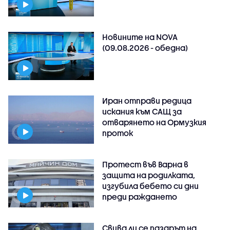
Новините на NOVA
(09.08.2026 - обедна)
Иран отправи редица
искания към САЩ за
отварянето на Ормузкия
проток
Протест във Варна в
защита на родилката,
изгубила бебето си дни
преди раждането
Свива ли се пазарът на