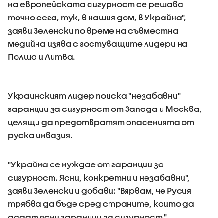
на европейската сигурност се решава
точно сега, тук, в нашия дом, в Украйна",
заяви Зеленски по време на съвместна
медийна изява с гостуващите лидери на
Полша и Литва.
Украинският лидер поиска "незабавни"
гаранции за сигурност от Запада и Москва,
целящи да предотвратят опасенията от
руска инвазия.
"Украйна се нуждае от гаранции за
сигурност. Ясни, конкретни и незабавни",
заяви Зеленски и добави: "Вярвам, че Русия
трябва да бъде сред страните, които да
дадат ясни гаранции за сигурност."