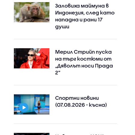
Заловиха маймуна в
Индонезия, след като
нападна и рани 17
души
Мерил Стрийп пуска
на търг костюми от
„Дяволът носи Прада
2“
Спортни новини
(07.08.2026 - късна)