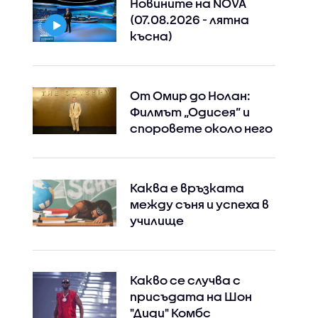
Новините на NOVA
(07.08.2026 - лятна
късна)
От Омир до Нолан:
Филмът „Одисея” и
споровете около него
Instagram
Facebook
Каква е връзката
между съня и успеха в
училище
Какво се случва с
присъдата на Шон
"Диди" Комбс