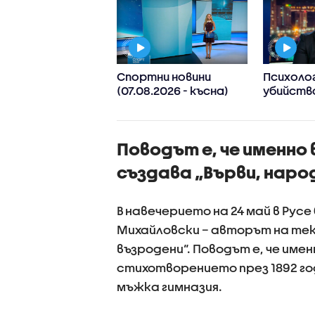
м пожар в
Спортни новини
Психолог
дивско
(07.08.2026 - късна)
убийств
ДЕО+СНИМКИ)
Пловдив:
Възраст
дадохме
Поводът е, че именно
за агрес
поведен
създава „Върви, народ
В навечерието на 24 май в Рус
Михайловски – авторът на тек
възродени“. Поводът е, че име
стихотворението през 1892 г
мъжка гимназия.