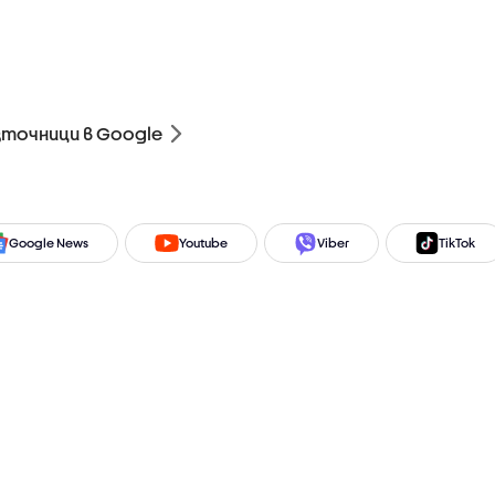
зточници в Google
Google News
Youtube
Viber
TikTok