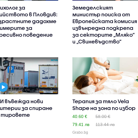
ихолог за
Земеделският
ийството в Пловдив:
министър поиска от
зрастните дадохме
Европейската комисия
имерите за
извънредна подкрепа
ресивно поведение
за секторите „Мляко“
и „Свиневъдство“
И въвежда нови
Терапия за тяло Vela
итерии за спиране
Shape на зона по избор
 тировете
40.60 €
58.00 €
79.41 лв
113.44 лв
Grabo.bg