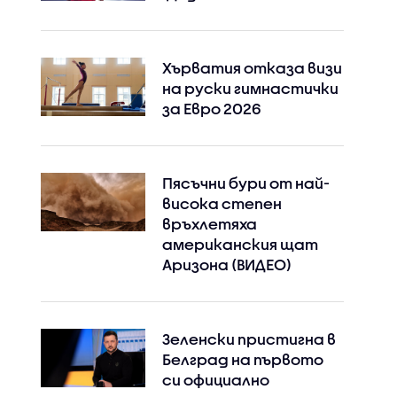
Хърватия отказа визи
на руски гимнастички
за Евро 2026
Пясъчни бури от най-
висока степен
връхлетяха
американския щат
Аризона (ВИДЕО)
Зеленски пристигна в
Белград на първото
си официално