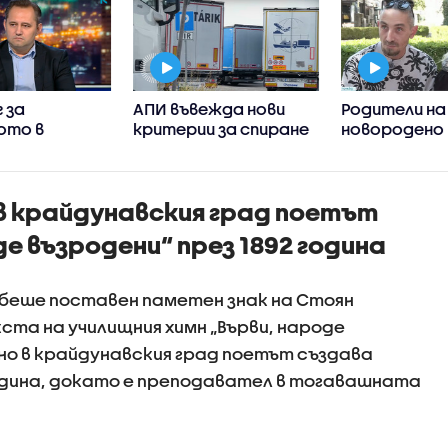
 за
АПИ въвежда нови
Родители на
ото в
критерии за спиране
новородено 
на тировете
столична бо
ните
взаимни обви
 примерите
здравослов
 в крайдунавския град поетът
ивно
състояние н
ие
е възродени“ през 1892 година
е беше поставен паметен знак на Стоян
ста на училищния химн „Върви, народе
нно в крайдунавския град поетът създава
одина, докато е преподавател в тогавашната