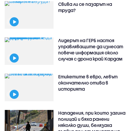
Свива ли се пазарът на
труда?
Лидерът на ГЕРБ настоя
управляващите да изнесат
повече информация около
случая с дрона край Кардам
Етикетите в евро, левът
окончателно отива в
историята
Нападения, при които загина
полицай и бяха ранени
няколко души, белязаха