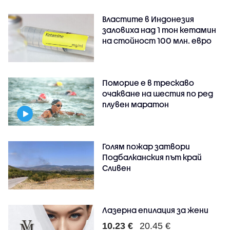
Властите в Индонезия
заловиха над 1 тон кетамин
на стойност 100 млн. евро
Поморие е в трескаво
очакване на шестия по ред
плувен маратон
Голям пожар затвори
Подбалканския път край
Сливен
Лазерна епилация за жени
10.23 €
20.45 €