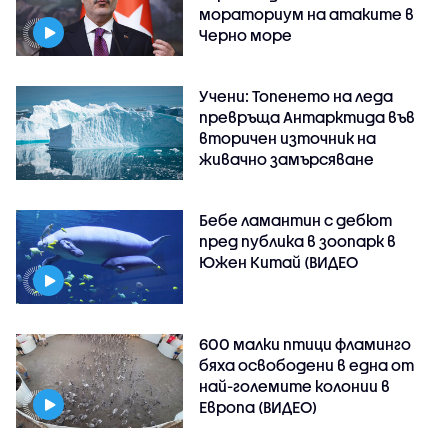
мораториум на атаките в
Черно море
Учени: Топенето на леда
превръща Антарктида във
вторичен източник на
живачно замърсяване
Бебе ламантин с дебют
пред публика в зоопарк в
Южен Китай (ВИДЕО
600 малки птици фламинго
бяха освободени в една от
най-големите колонии в
Европа (ВИДЕО)