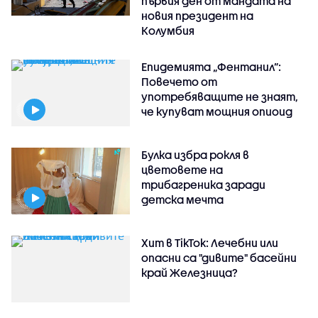
първия ден от мандата на
новия президент на
Колумбия
Епидемията „Фентанил”:
Повечето от
употребяващите не знаят,
че купуват мощния опиоид
Булка избра рокля в
цветовете на
трибагреника заради
детска мечта
Хит в TikTok: Лечебни или
опасни са "дивите" басейни
край Железница?