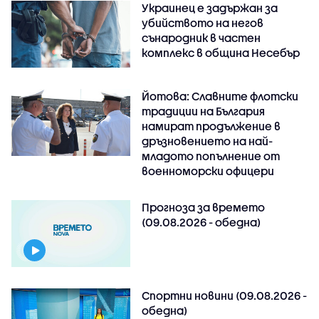
Украинец е задържан за
убийството на негов
сънародник в частен
комплекс в община Несебър
Йотова: Славните флотски
традиции на България
намират продължение в
дръзновението на най-
младото попълнение от
военноморски офицери
Прогноза за времето
(09.08.2026 - обедна)
Спортни новини (09.08.2026 -
обедна)