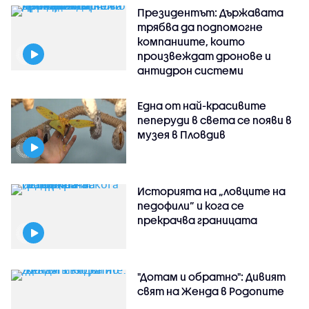
Президентът: Държавата
трябва да подпомогне
компаниите, които
произвеждат дронове и
антидрон системи
Една от най-красивите
пеперуди в света се появи в
музея в Пловдив
Историята на „ловците на
педофили” и кога се
прекрачва границата
"Дотам и обратно": Дивият
свят на Женда в Родопите