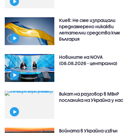
Киев: Не сме изпращали
преднамерено никакви
летателни средства към
България
Новините на NOVA
(08.08.2026 - централна)
Викат на разговор в МВнР
посланика на Украйна у нас
Войната в Украйна извън