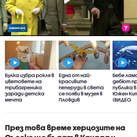
Булка избра рокля в
Една от най-
Бебе лам
цветовете на
красивите
дебют п
трибагреника
пеперуди в света
публика в
а
заради детска
се появи в музея в
Южен Ки
мечта
Пловдив
(ВИДЕО
През това време херцозите на