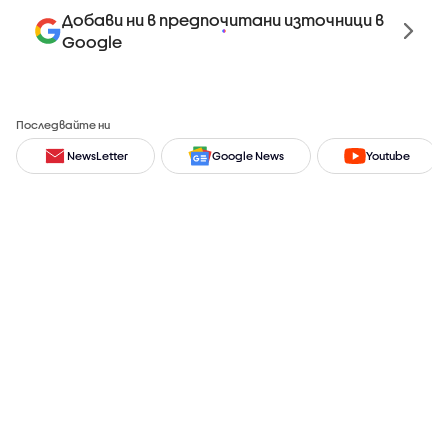
Добави ни в предпочитани източници в
Google
Последвайте ни
NewsLetter
Google News
Youtube