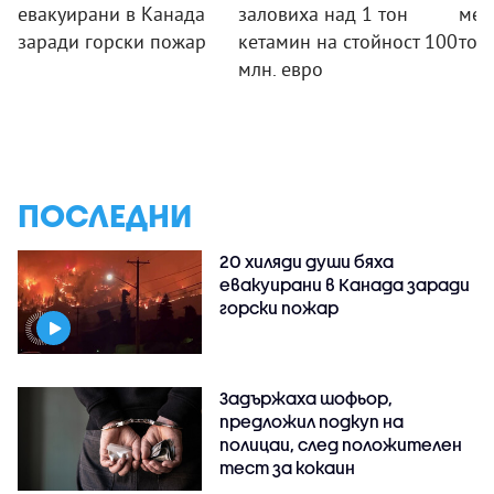
евакуирани в Канада
заловиха над 1 тон
меж
заради горски пожар
кетамин на стойност 100
тов
млн. евро
ПОСЛЕДНИ
20 хиляди души бяха
евакуирани в Канада заради
горски пожар
Задържаха шофьор,
предложил подкуп на
полицаи, след положителен
тест за кокаин