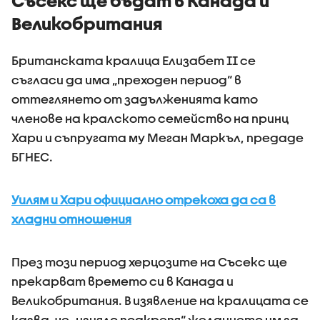
Съсекс ще бъдат в Канада и
Великобритания
Британската кралица Елизабет II се
съгласи да има „преходен период“ в
оттеглянето от задълженията като
членове на кралското семейство на принц
Хари и съпругата му Меган Маркъл, предаде
БГНЕС.
Уилям и Хари официално отрекоха да са в
хладни отношения
През този период херцозите на Съсекс ще
прекарват времето си в Канада и
Великобритания. В изявление на кралицата се
казва, че „изцяло подкрепя“ желанието им за