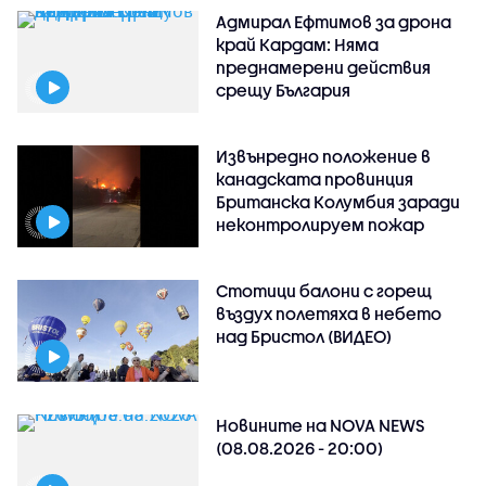
Адмирал Ефтимов за дрона
край Кардам: Няма
преднамерени действия
срещу България
Извънредно положение в
канадската провинция
Британска Колумбия заради
неконтролируем пожар
Стотици балони с горещ
въздух полетяха в небето
над Бристол (ВИДЕО)
Новините на NOVA NEWS
(08.08.2026 - 20:00)