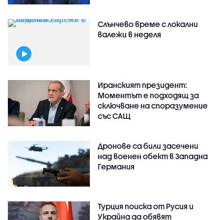
Слънчево време с локални
валежи в неделя
Иранският президент:
Моментът е подходящ за
сключване на споразумение
със САЩ
Дронове са били засечени
над военен обект в Западна
Германия
Турция поиска от Русия и
Украйна да обявят