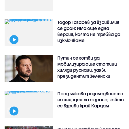
Тодор Тагарев за взривилия
се дрон: Има още една
версия, която не трябва да
изключваме
Путин се готви да
мобилизира още стотици
хиляди руснаци, заяви
президентът Зеленски
Продължава разследването
на инцидента с дрона, който
се взриви край Кардам