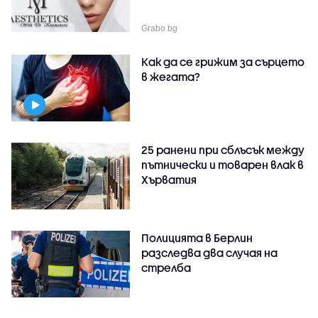
Grabo.bg
Как да се грижим за сърцето
в жегата?
25 ранени при сблъсък между
пътнически и товарен влак в
Хърватия
Полицията в Берлин
разследва два случая на
стрелба