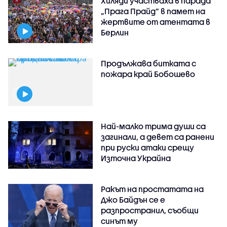
Хиляди участваха в парада
„Прага Прайд“ в памет на
жертвите от атентата в
Берлин
Продължава битката с
пожара край Бобошево
Най-малко трима души са
загинали, а девет са ранени
при руски атаки срещу
Източна Украйна
Ракът на простатата на
Джо Байдън се е
разпространил, съобщи
синът му