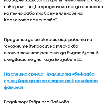
нова роля, но „би предпочела те да останат
на пълно работно време членове на
Кралското семейство“.
Предстои да се свърши още работа по
"сложните въпроси", но тя очаква
окончателните решения да бъдат взети в
следващите дни, каза Елизабет II.
На спешна среща: Кралицата убеждава
принц Хари да не се отделя от кралската
фамилия
Редактор: Габриела Павлова