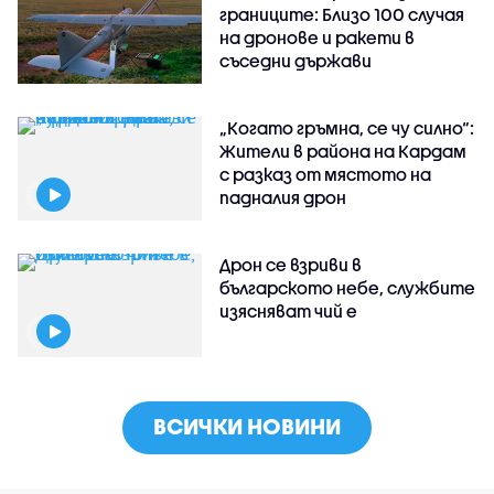
границите: Близо 100 случая
на дронове и ракети в
съседни държави
„Когато гръмна, се чу силно“:
Жители в района на Кардам
с разказ от мястото на
падналия дрон
Дрон се взриви в
българското небе, службите
изясняват чий е
ВСИЧКИ НОВИНИ