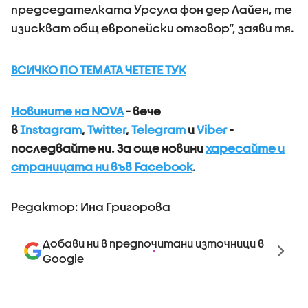
председателката Урсула фон дер Лайен, те
изискват общ европейски отговор“, заяви тя.
ВСИЧКО ПО ТЕМАТА ЧЕТЕТЕ ТУК
Новините на NOVA
- вече
в
Instagram
,
Twitter
,
Telegram
и
Viber
-
последвайте ни.
За още новини
харесайте и
страницата ни във Facebook
.
Редактор: Ина Григорова
Добави ни в предпочитани източници в
Google