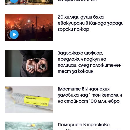
20 хиляди души бяха
евакуирани в Канада заради
горски пожар
Задържаха шофьор,
предложил подкуп на
полицаи, след положителен
тест за кокаин
Властите в Индонезия
заловиха над 1 тон кетамин
на стойност 100 млн. евро
Поморие е в трескаво