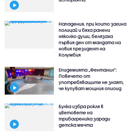
Нападения, при които загина
полицай и бяха ранени
няколко души, белязаха
първия ден от мандата на
новия президент на
Колумбия
Епидемията „Фентанил”:
Повечето от
употребяващите не знаят,
че купуват мощния опиоид
Булка избра рокля в
цветовете на
трибагреника заради
детска мечта