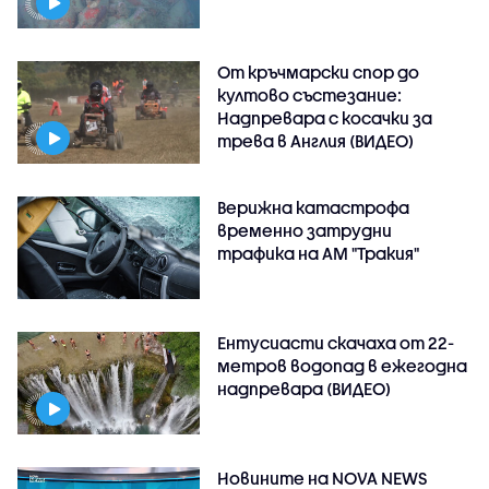
От кръчмарски спор до
култово състезание:
Надпревара с косачки за
трева в Англия (ВИДЕО)
Верижна катастрофа
временно затрудни
трафика на АМ "Тракия"
Ентусиасти скачаха от 22-
метров водопад в ежегодна
надпревара (ВИДЕО)
Новините на NOVA NEWS