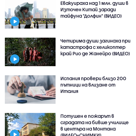
Евакуираха над 1 млн. души в
Източен Китай заради
тайфуна "Долфин" (ВИДЕО)
Четирима души загинаха при
катастрофа с хеликоптер
край Рио де Жанейро (ВИДЕО)
Испания провери близо 200
пътници на влизане от
Италия
Потушен е пожарът в
сградата на бивше училище
в центъра на Монтана
(ВИДЕО+СНИМКИ)