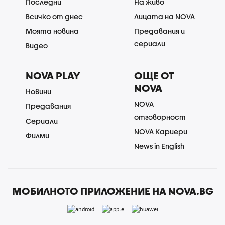
Последни
На живо
Всичко от днес
Лицата на NOVA
Моята новина
Предавания и
сериали
Видео
NOVA PLAY
ОЩЕ ОТ
NOVA
Новини
NOVA
Предавания
отговорност
Сериали
NOVA Кариери
Филми
News in English
МОБИЛНОТО ПРИЛОЖЕНИЕ НА NOVA.BG