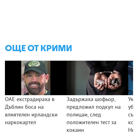
ОЩЕ ОТ КРИМИ
ОАЕ екстрадираха в
Задържаха шофьор,
Укр
Дъблин боса на
предложил подкуп на
уби
влиятелен ирландски
полицаи, след
сън
наркокартел
положителен тест за
ком
кокаин
Нес