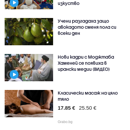
изкуство
Учени разгадаха защо
авокадото сменя пола си
всеки ден
Нови кадри с Моджтаба
Хаменей се появиха в
ирански медии (ВИДЕО)
Класически масаж на цяло
тяло
17.85 €
25.50 €
Grabo.bg