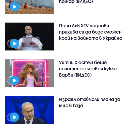
пожар (ВИДЕО)
Папа Лъв XIV поднови
призива си да бъде сложен
край на войната в Украйна
Уитни Хюстън беше
почетена със своя кукла
Барби (ВИДЕО)
Израел отхвърли плана за
мир в Газа