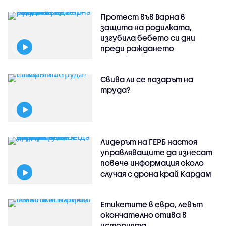
Протест във Варна в
защита на родилката,
изгубила бебето си дни
преди раждането
Свива ли се пазарът на
труда?
Лидерът на ГЕРБ настоя
управляващите да изнесат
повече информация около
случая с дрона край Кардам
Етикетите в евро, левът
окончателно отива в
историята