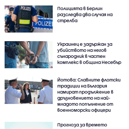
Полицията в Берлин
разследва два случая на
стрелба
Украинец е задържан за
убийството на негов
сънародник в частен
комплекс в община Несебър
Йотова: Славните флотски
традиции на България
намират продължение в
дръзновението на най-
младото попълнение от
военноморски офицери
Прогноза за времето