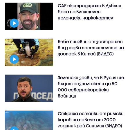
ОАЕ екстрадираха в Дъблин
боса на влиятелен
ирландски наркокартел
Бебе пингвин от застрашен
вид радва посетителите на
зоопарк в Китай (ВИДЕО)
Зеленски заяви, че в Русия ще
бъдат разположени до 50
000 севернокорейски
войници
Откриха останки от римски
кораб на повече от 2000
години край Сицилия (ВИДЕО)