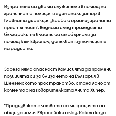
Изпратени са двама служители в помощ на
граничната полиция и един анализатор в
Главната дирекция „Борба с организираната
престъпност“. Веднага след трагедията
българските власти са се обърнали за
помощ към Европол, допълват източниците
на радиото.
Засега няма опасност Комисията да промени
позицията си за влизането на България в
Шенгенското пространство, стана ясно от
коментар на говорителката Анита Хипер.
"Предизвикателствата на миграцията са
общи за целия Европейски съюз. Както каза