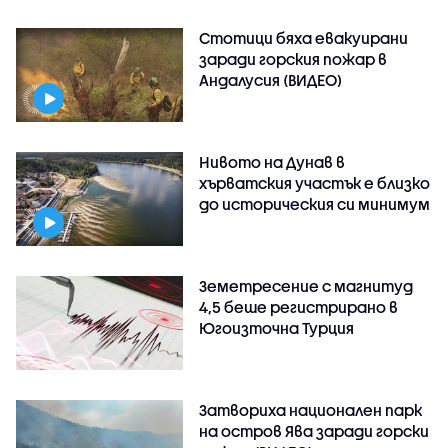
Стотици бяха евакуирани
заради горския пожар в
Андалусия (ВИДЕО)
Нивото на Дунав в
хърватския участък е близко
до историческия си минимум
Земетресение с магнитуд
4,5 беше регистрирано в
Югоизточна Турция
Затвориха национален парк
на остров Ява заради горски