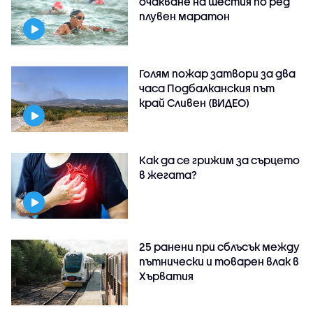
очакване на шестия по ред
плувен маратон
Голям пожар затвори за два
часа Подбалканския път
край Сливен (ВИДЕО)
Как да се грижим за сърцето
в жегата?
25 ранени при сблъсък между
пътнически и товарен влак в
Хърватия