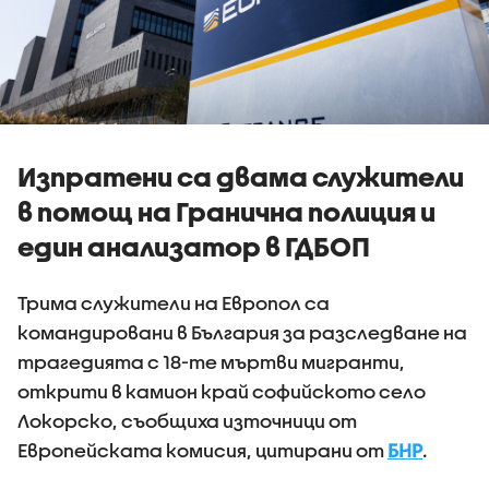
Изпратени са двама служители
в помощ на Гранична полиция и
един анализатор в ГДБОП
Трима служители на Европол са
командировани в България за разследване на
трагедията с 18-те мъртви мигранти,
открити в камион край софийското село
Локорско, съобщиха източници от
Европейската комисия, цитирани от
БНР
.