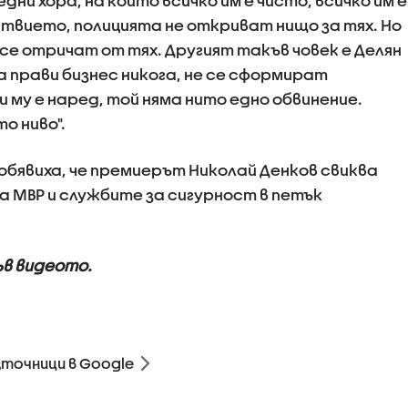
дни хора, на които всичко им е чисто, всичко им е
вието, полицията не откриват нищо за тях. Но
се отричат от тях. Другият такъв човек е Делян
да прави бизнес никога, не се сформират
си му е наред, той няма нито едно обвинение.
о ниво".
бявиха, че премиерът Николай Денков свиква
 МВР и службите за сигурност в петък
ъв видеото.
зточници в Google