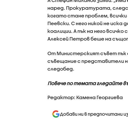
А Стефан Миланов заяви: „Има е
наред. Прокуратурата, следст
когато стане проблем, всички 
Пеевски. С него никой не иска 
коалиции. А пък на него всичко 
Алексей Петров беше на същот
От Министерският съвет пък о
съвещание с представители на
следобед.
Повече по темата гледайте в
Редактор: Камена Георгиева
Добави ни в предпочитани и