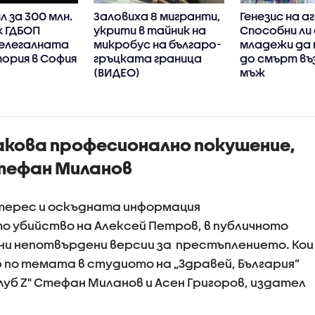
 за 300 млн.
Заловиха 8 мигранти,
Генезис на а
к ГДБОП
укрити в тайник на
Способни ли
нелегалната
микробус на българо-
младежи да 
ория в София
гръцката граница
до смърт в
(ВИДЕО)
мъж
акова професионално покушение,
тефан Миланов
терес и оскъдната информация
о убийство на Алексей Петров, в публичното
и непотвърдени версии за престъплението. Кои
 по темата в студиото на „Здравей, България”
уб Z" Стефан Миланов и Асен Григоров, издател