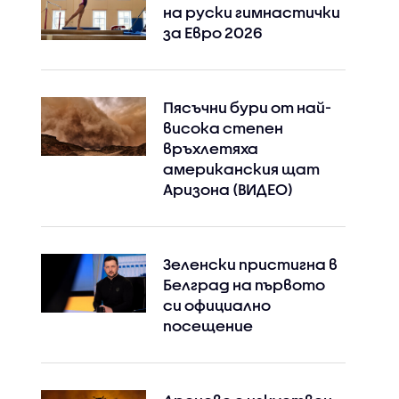
на руски гимнастички
за Евро 2026
Instagram
Facebook
Пясъчни бури от най-
висока степен
връхлетяха
американския щат
Аризона (ВИДЕО)
Зеленски пристигна в
Белград на първото
си официално
посещение