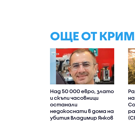
ОЩЕ ОТ КРИ
Над 50 000 евро, злато
Ра
и скъпи часовници
на
останали
Со
недокоснати в дома на
ра
убития Владимир Янков
(С