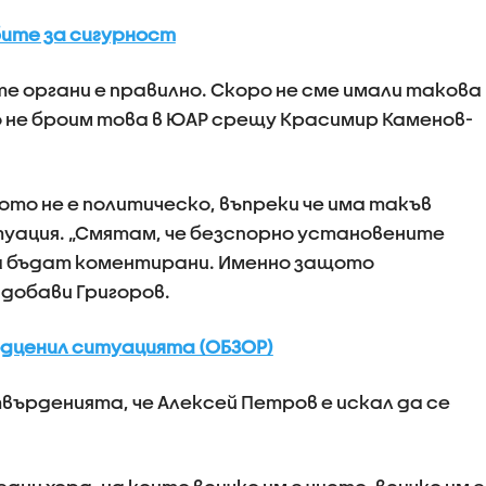
бите за сигурност
 органи е правилно. Скоро не сме имали такова
 не броим това в ЮАР срещу Красимир Каменов-
то не е политическо, въпреки че има такъв
туация. „Смятам, че безспорно установените
 бъдат коментирани. Именно защото
 добави Григоров.
одценил ситуацията (ОБЗОР)
върденията, че Алексей Петров е искал да се
.