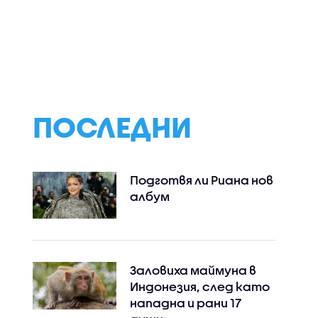
гресията:
Какви са обвиненията
Ученик уби най-
 са
срещу бившия шеф на
6 души при напа
пребият
ВиК-Бургас
в гимназия в Тайл
ъзрастен
след като заст
баба си и дядо с
(СНИМКИ)
ПОСЛЕДНИ
Подготвя ли Риана нов
албум
Заловиха маймуна в
Индонезия, след като
нападна и рани 17