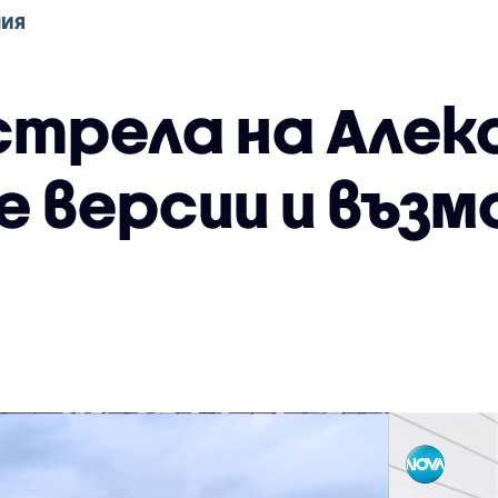
НИЯ
стрела на Алек
 версии и въз