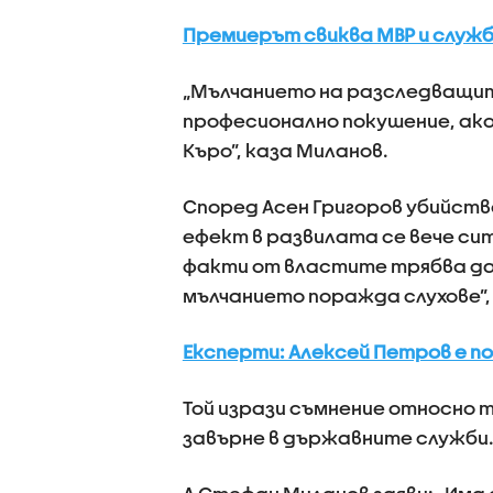
Премиерът свиква МВР и служ
„Мълчанието на разследващите
професионално покушение, ако
Къро”, каза Миланов.
Според Асен Григоров убийство
ефект в развилата се вече си
факти от властите трябва да
мълчанието поражда слухове”,
Експерти: Алексей Петров е п
Той изрази съмнение относно т
завърне в държавните служби