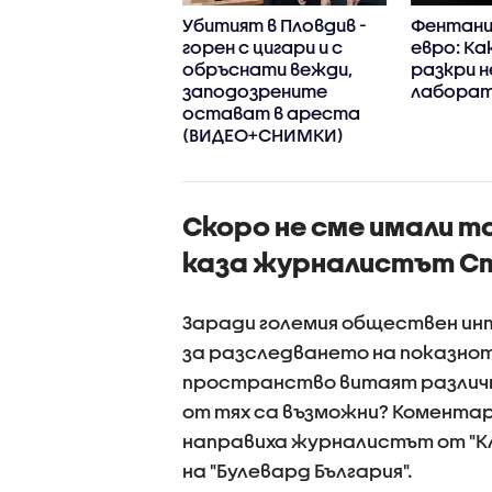
ството в
Убитият в Пловдив -
Фентанил
див: За какво
горен с цигари и с
евро: Ка
ояват близките
обръснати вежди,
разкри 
жертвата
заподозрените
лаборат
остават в ареста
(ВИДЕО+СНИМКИ)
Скоро не сме имали т
каза журналистът С
Заради големия обществен ин
за разследването на показнот
пространство витаят различн
от тях са възможни? Коментар
направиха журналистът от "Кл
на "Булевард България".