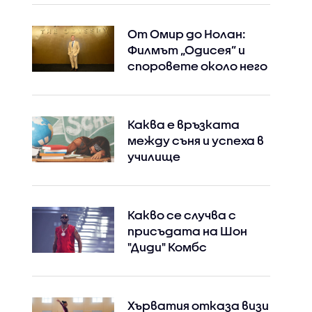
От Омир до Нолан:
Филмът „Одисея” и
споровете около него
Каква е връзката
между съня и успеха в
училище
Какво се случва с
присъдата на Шон
"Диди" Комбс
Хърватия отказа визи