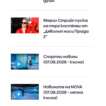
души
Мерил Стрийп пуска
на търг костюми от
„Дяволът носи Прада
2“
Спортни новини
(07.08.2026 - късна)
Новините на NOVA
(07.08.2026 - лятна
късна)