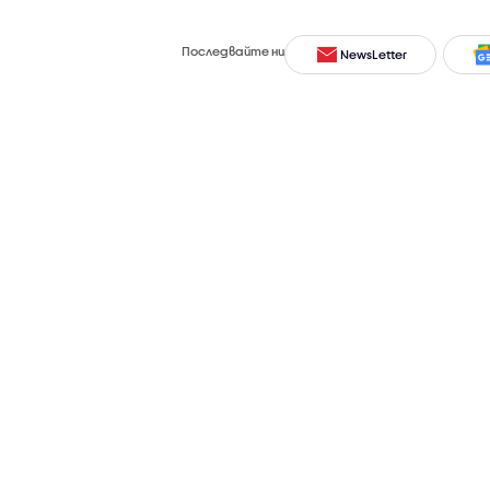
Последвайте ни
NewsLetter