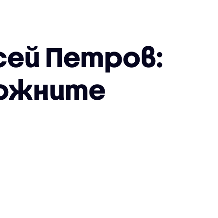
сей Петров:
можните