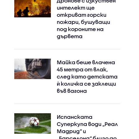
Дронове с изкуствен
интелект ще
откриват горски
пожари, бушуващи
под короните на
дървета
Майка беше влачена
45 метра от влак,
след като детската
ѝ количка се заклещи
във вагона
Испанската
Суперкупа води „Реал
Мадрид“ и
„Барселона“ близо до