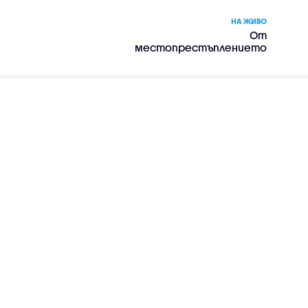
НА ЖИВО
От
местопрестъплението
– сериал, сезон 2