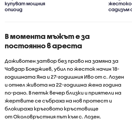
купуват мощния
жестоко
опиоид
садизъм 
непълнол
случаят 
безпрец
В момента мъжът е за
постоянно в ареста
Доживотен затвор без право на замяна за
Чавдар Бояджиев, убил по жесток начин 18-
годишната Яна и 27-годишния Иво от с. Лозен
и отнел живота на 22-годишна жена година
по-рано. В петък вечер близки и приятели на
жертвите се събраха на нов протест и
блокираха кръговото кръстовище
от Околовръстния път към с. Лозен.