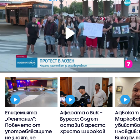
Епидемията
Аферата с ВиК –
Адвокат
П
„Фентанил”:
Бургас: Съдът
Марковск
Повечето от
остави в ареста
убийство
употребяващите
Христо Широков
Пловдив: 
не знаят, че
виждал п