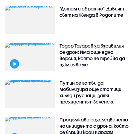
"Дотам и обратно": Дивият
свят на Женда в Родопите
Тодор Тагарев за взривилия
се дрон: Има още една
версия, която не трябва да
изключваме
Путин се готви да
мобилизира още стотици
хиляди руснаци, заяви
президентът Зеленски
Продължава разследването
на инцидента с дрона, който
се взриви край Кардам