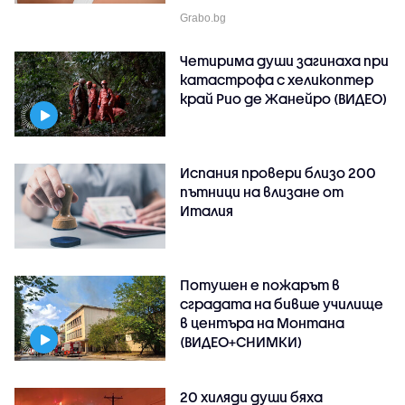
Grabo.bg
Четирима души загинаха при
катастрофа с хеликоптер
край Рио де Жанейро (ВИДЕО)
Испания провери близо 200
пътници на влизане от
Италия
Потушен е пожарът в
сградата на бивше училище
в центъра на Монтана
(ВИДЕО+СНИМКИ)
20 хиляди души бяха