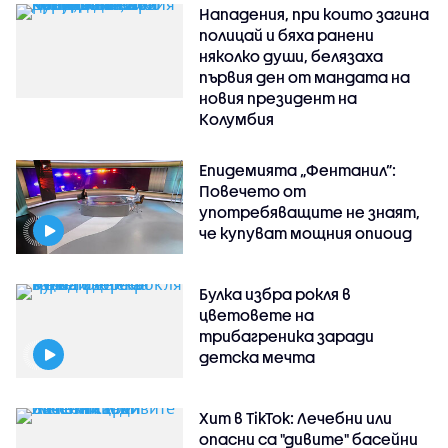
Нападения, при които загина
полицай и бяха ранени
няколко души, белязаха
първия ден от мандата на
новия президент на
Колумбия
Епидемията „Фентанил”:
Повечето от
употребяващите не знаят,
че купуват мощния опиоид
Булка избра рокля в
цветовете на
трибагреника заради
детска мечта
Хит в TikTok: Лечебни или
опасни са "дивите" басейни