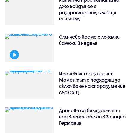
Ракът на простатата на
Джо Байдън се е
разпространил, съобщи
синът му
Слънчево време с локални
валежи в неделя
Иранският президент:
Моментът е подходящ за
сключване на споразумение
със САЩ
Дронове са били засечени
над военен обект в Западна
Германия