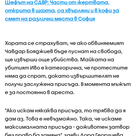
Шефът на СДВР: Части от жертвата,
открита в шахта, са хвърляни и в кофи за
смет на различни места в София
Хората се страхуват, че ако обвиняемият
Чавдар Бояджиев бъде пуснат на свобода,
ще извърши още убийства. Майката на
убитият Иво е категорична, че протестите
няма да спрат, докато извършителят не
получи заслужена присъда. В момента мъжът
е за постоянно в ареста.
"Ако искам някаква присъда, то трябва да я
дам аз. Това е невъзможно. Така, че искаме
максималната присъда - доживотен затвор
без право ба замяна", заяви Дора Георгиева,