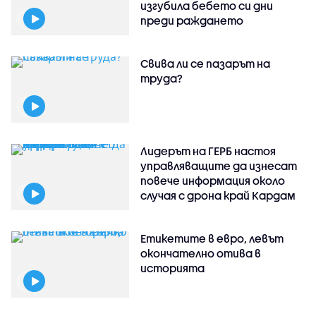
изгубила бебето си дни
преди раждането
Свива ли се пазарът на
труда?
Лидерът на ГЕРБ настоя
управляващите да изнесат
повече информация около
случая с дрона край Кардам
Етикетите в евро, левът
окончателно отива в
историята