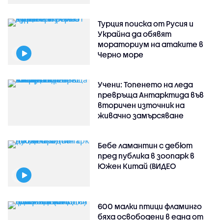
Турция поиска от Русия и
Украйна да обявят
мораториум на атаките в
Черно море
Учени: Топенето на леда
превръща Антарктида във
вторичен източник на
живачно замърсяване
Бебе ламантин с дебют
пред публика в зоопарк в
Южен Китай (ВИДЕО
600 малки птици фламинго
бяха освободени в една от