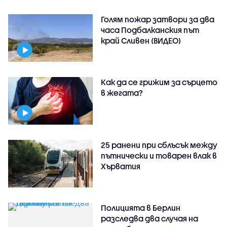
Голям пожар затвори за два
часа Подбалканския път
край Сливен (ВИДЕО)
Как да се грижим за сърцето
в жегата?
25 ранени при сблъсък между
пътнически и товарен влак в
Хърватия
Полицията в Берлин
разследва два случая на