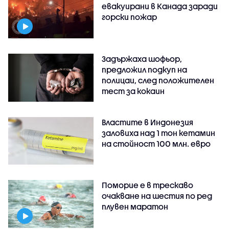
евакуирани в Канада заради
горски пожар
Задържаха шофьор,
предложил подкуп на
полицаи, след положителен
тест за кокаин
Властите в Индонезия
заловиха над 1 тон кетамин
на стойност 100 млн. евро
Поморие е в трескаво
очакване на шестия по ред
плувен маратон