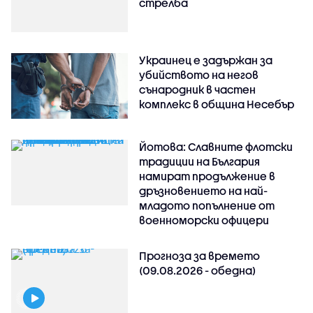
стрелба
Украинец е задържан за
убийството на негов
сънародник в частен
комплекс в община Несебър
Йотова: Славните флотски
традиции на България
намират продължение в
дръзновението на най-
младото попълнение от
военноморски офицери
Прогноза за времето
(09.08.2026 - обедна)