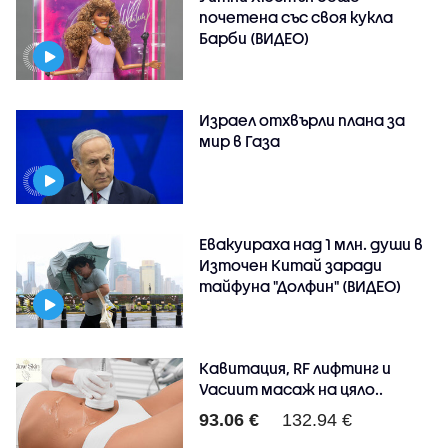
почетена със своя кукла
Барби (ВИДЕО)
Израел отхвърли плана за
мир в Газа
Евакуираха над 1 млн. души в
Източен Китай заради
тайфуна "Долфин" (ВИДЕО)
Кавитация, RF лифтинг и
Vacuum масаж на цяло..
93.06 €
132.94 €