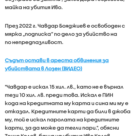
майка на убития Иво.
През 2022 г. Чавдар Бояджиев е освободен с
мярка „подписка“ по дело за убийство на
по непредпазливост.
Съдът остави в ареста обвинения за
убийствата в Лозен (ВИДЕО)
"Чавдар е искал 15 хил. лв., като не е върнал
тези 10 хил. лв. преди това. Искал е ПИН
кода на кредитната му карта и сина ми му е
отказал. Кредитните карти да били в джоба
му, той е искал паролата на кредитните
карти, за да може да тегли пари.", обясни ​
Тенчо Колев, баща на убития Иво Колев.