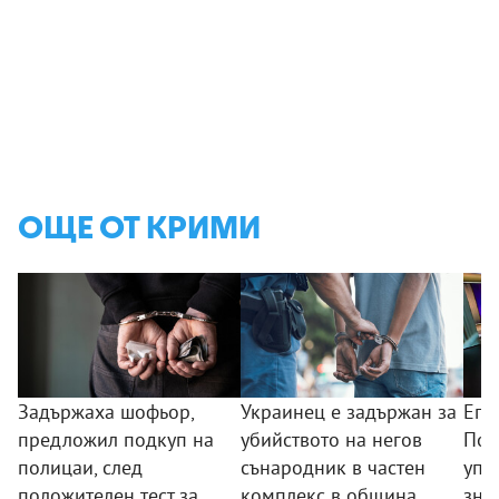
ОЩЕ ОТ КРИМИ
Задържаха шофьор,
Украинец е задържан за
Епи
предложил подкуп на
убийството на негов
Пов
полицаи, след
сънародник в частен
упо
положителен тест за
комплекс в община
зная