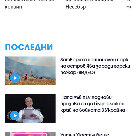
кокаин
Несебър
мощ
ПОСЛЕДНИ
Затвориха национален парк
на остров Ява заради горски
пожар (ВИДЕО)
Папа Лъв XIV поднови
призива си да бъде сложен
край на войната в Украйна
Уитни Хюстън беше