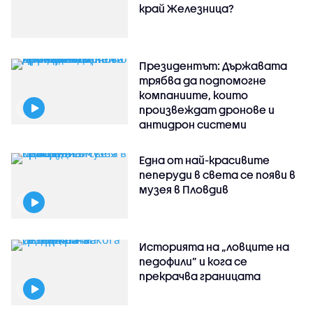
край Железница?
Президентът: Държавата
трябва да подпомогне
компаниите, които
произвеждат дронове и
антидрон системи
Една от най-красивите
пеперуди в света се появи в
музея в Пловдив
Историята на „ловците на
педофили” и кога се
прекрачва границата