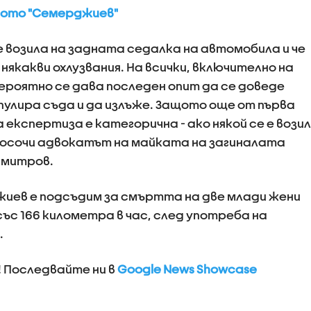
лото "Семерджиев"
е возила на задната седалка на автомобила и че
 някакви охлузвания. На всички, включително на
 Вероятно се дава последен опит да се доведе
пулира съда и да излъже. Защото още от първа
експертиза е категорична - ако някой се е возил
, посочи адвокатът на майката на загиналата
имитров.
жиев е подсъдим за смъртта на две млади жени
ъс 166 километра в час, след употреба на
.
! Последвайте ни в
Google News Showcase