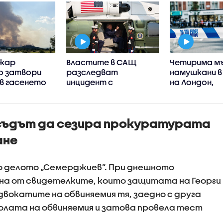
ожар
Властите в САЩ
Четирима м
о затвори
разследват
намушкани в
, в гасенето
инцидент с
на Лондон,
иха два
хеликоптера на
задържана 
тера
Тръмп и пътнически
(ВИДЕО)
СНИМКИ)
самолет
съдът да сезира прокуратурата
ане
о делото „Семерджиев”. При днешното
на от свидетелките, които защитата на Георги
вокатите на обвиняемия тя, заедно с друга
колата на обвиняемия и затова провела тест