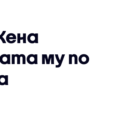
Жена
лата му по
а