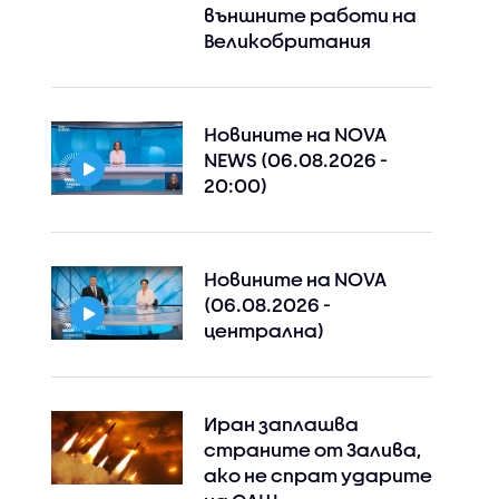
външните работи на
Великобритания
Новините на NOVA
Instagram
Facebook
NEWS (06.08.2026 -
20:00)
Новините на NOVA
(06.08.2026 -
централна)
Иран заплашва
страните от Залива,
ако не спрат ударите