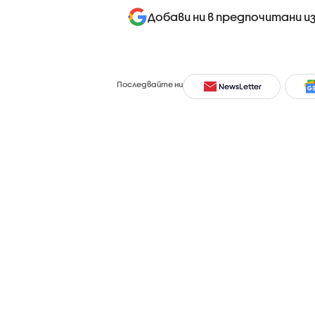
Добави ни в предпочитани и
Последвайте ни
NewsLetter