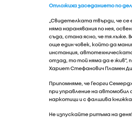
Отложиха заседанието по де
„Свидетелката твърди, че се 
няма наранявания по нея, освен
съда, стана ясно, че тя лъже.
още един човек, който да мани
инстанция, автотехническата 
отзад, то той няма да е жив”
Хариет Стефанович Пламен Д
Припомняме, че Георги Семерд
при управление на автомобил с
наркотици и с фалшива книжка
Не изпускайте ритъма на деня