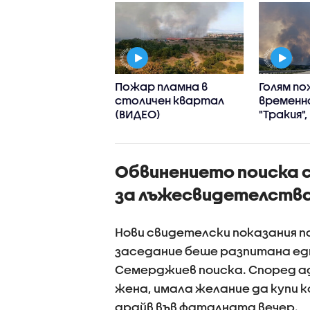
р горя в
Пожар пламна в
Голям п
енски квартал,
столичен квартал
временн
лиха се сухи
(ВИДЕО)
"Тракия"
ви
се включ
хеликоп
(ВИДЕО+
Обвинението поиска 
за лъжесвидетелств
Нови свидетелски показания п
заседание беше разпитана ед
Семерджиев поиска. Според ад
жена, имала желание да купи 
драйв във фаталната вечер.