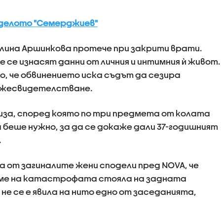
 делото "Семерджиев"
лина Аршинкова протече при закрити врати.
е се изнасят данни от личния и интимния ѝ живот.
, че обвинението иска съдът да сезира
ъжесвидетелстване.
иза, според която по три предмета от колата
а беше нужно, за да се докаже дали 37-годишният
.
а от загиналите жени сподели пред NOVA, че
реме на катастрофата стояла на задната
не се е явила на нито едно от заседанията,