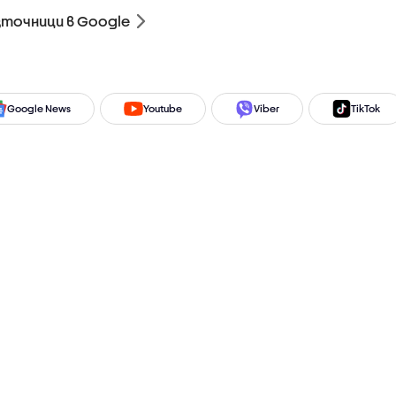
зточници в Google
Google News
Youtube
Viber
TikTok