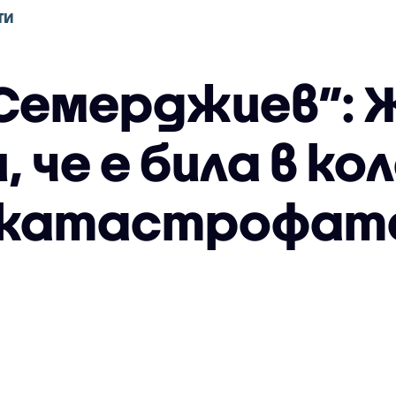
ТИ
Семерджиев”: 
 че е била в ко
а катастрофат