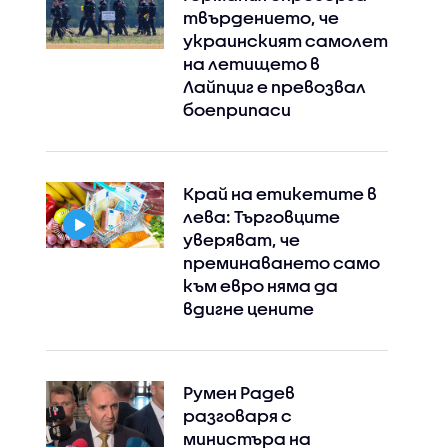
твърдението, че
украинският самолет
на летището в
Лайпциг е превозвал
боеприпаси
Край на етикетите в
лева: Търговците
уверяват, че
преминаването само
към евро няма да
вдигне цените
Румен Радев
разговаря с
министъра на