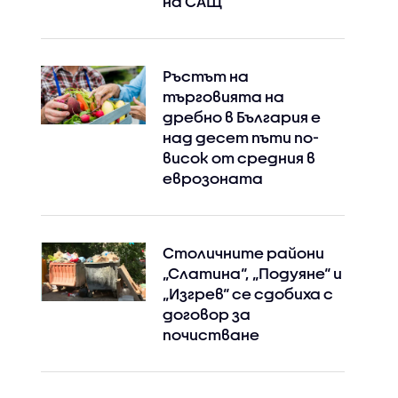
на САЩ
Ръстът на
търговията на
дребно в България е
над десет пъти по-
висок от средния в
еврозоната
Столичните райони
„Слатина“, „Подуяне“ и
„Изгрев“ се сдобиха с
договор за
почистване