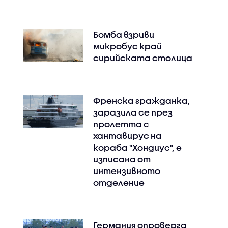
Бомба взриви
микробус край
сирийската столица
Френска гражданка,
заразила се през
пролетта с
хантавирус на
кораба "Хондиус", е
изписана от
интензивното
отделение
Германия опроверга