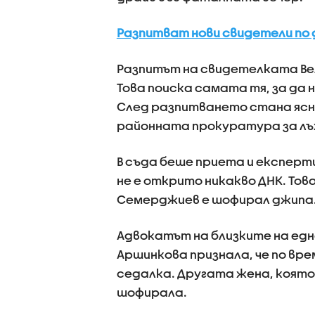
Разпитват нови свидетели по
Разпитът на свидетелката Ве
Това поиска самата тя, за да н
След разпитването стана ясно
районната прокуратура за л
В съда беше приета и експерт
не е открито никакво ДНК. Тов
Семерджиев е шофирал джипа
Адвокатът на близките на едн
Аршинкова признала, че по в
седалка. Другата жена, която 
шофирала.