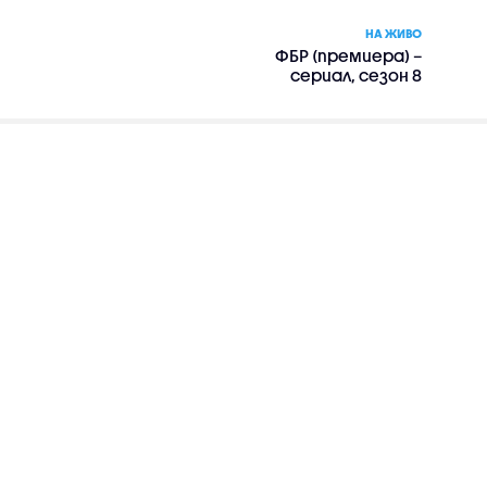
НА ЖИВО
ФБР (премиера) –
сериал, сезон 8