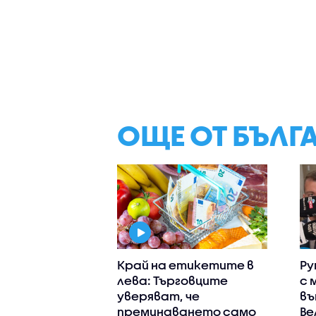
ОЩЕ ОТ БЪЛГ
Край на етикетите в
Ру
лева: Търговците
с 
уверяват, че
въ
преминаването само
Ве