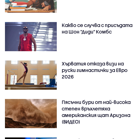
Какво се случва с присъдата
на Шон "Диди" Комбс
Хърватия отказа визи на
руски гимнастички за Евро
2026
Пясъчни бури от най-висока
степен връхлетяха
американския щат Аризона
(ВИДЕО)