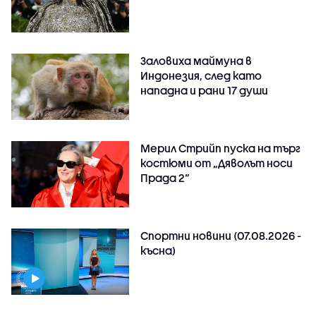
Заловиха маймуна в
Индонезия, след като
нападна и рани 17 души
Мерил Стрийп пуска на търг
костюми от „Дяволът носи
Прада 2“
Спортни новини (07.08.2026 -
късна)