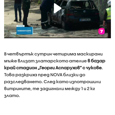
В четвъртък сутрин четирима маскирани
мъже влизат златарското ателие
в базар
край стадион „Георги Аспарухов” с чукове
.
Това разкриха пред NOVA близки до
разследването. След като изпотрошили
витрините, те задигнали между 1 и 2 кг
злато.