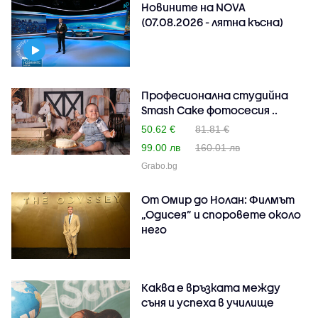
Новините на NOVA
(07.08.2026 - лятна късна)
Професионална студийна
Smash Cake фотосесия ..
50.62 €
81.81 €
99.00 лв
160.01 лв
Grabo.bg
От Омир до Нолан: Филмът
„Одисея” и споровете около
него
Каква е връзката между
съня и успеха в училище