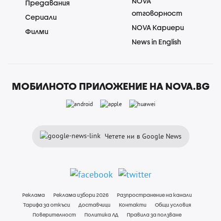
NOVA
Предавания
отговорност
Сериали
NOVA Кариери
Филми
News in English
МОБИЛНОТО ПРИЛОЖЕНИЕ НА NOVA.BG
Четете ни в Google News
Реклама
Реклама избори 2026
Разпространение на канали
Тарифа за откъси
Доставчици
Контакти
Общи условия
Поверителност
Политика ЛД
Правила за ползване