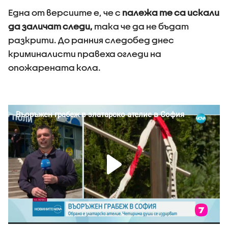
Една от версиите е, че с
палежа те са искали
да заличат следи,
така че да не бъдат
разкрити. До ранния следобед днес
криминалисти правеха огледи на
опожарената кола.