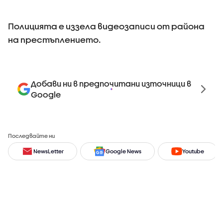
Полицията е иззела видеозаписи от района
на престъплението.
Добави ни в предпочитани източници в
Google
Последвайте ни
NewsLetter
Google News
Youtube