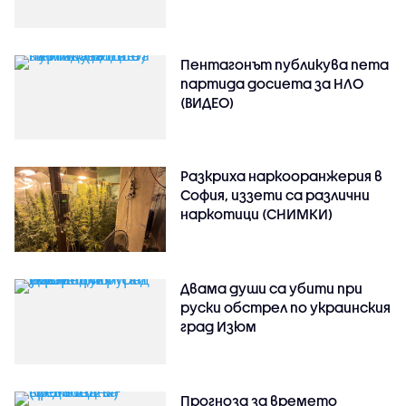
Пентагонът публикува пета
партида досиета за НЛО
(ВИДЕО)
Разкриха наркооранжерия в
София, иззети са различни
наркотици (СНИМКИ)
Двама души са убити при
руски обстрeл по украинския
град Изюм
Прогноза за времето