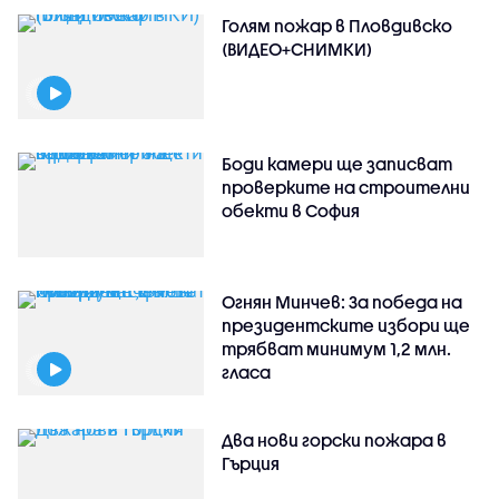
Голям пожар в Пловдивско
(ВИДЕО+СНИМКИ)
Боди камери ще записват
проверките на строителни
обекти в София
Огнян Минчев: За победа на
президентските избори ще
трябват минимум 1,2 млн.
гласа
Два нови горски пожара в
Гърция