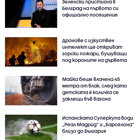
Зеленски пристигна в
Белград на първото си
официално посещение
Дронове с изкуствен
интелект ще откриват
горски пожари, бушуващи
под короните на дървета
Майка беше влачена 45
метра от влак, след като
детската ѝ количка се
заклещи във вагона
Испанската Суперкупа води
„Реал Мадрид“ и „Барселона“
близо до България