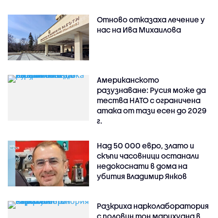
Отново отказаха лечение у
нас на Ива Михаилова
Американското
разузнаване: Русия може да
тества НАТО с ограничена
атака от тази есен до 2029
г.
Над 50 000 евро, злато и
скъпи часовници останали
недокоснати в дома на
убития Владимир Янков
Разкриха нарколаборатория
с половин тон марихуана в