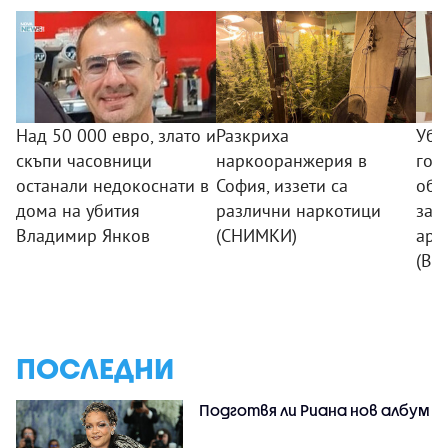
Над 50 000 евро, злато и
Разкриха
Уби
скъпи часовници
наркооранжерия в
гор
останали недокоснати в
София, иззети са
обр
дома на убития
различни наркотици
зап
Владимир Янков
(СНИМКИ)
аре
(ВИ
ПОСЛЕДНИ
Подготвя ли Риана нов албум