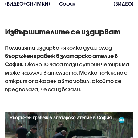
(ВИДЕО+СНИМКИ)
София
(ВИДЕО)
Извършителите се издирват
Полицията издирва няколко души след
въоръжен грабеж в златарско ателие в
София.
Около 10 часа тази сутрин четирима
мъже нахлули в ателието. Малко по-късно е
открит опожарен автомобил, с който се
предполага, че са избягали.