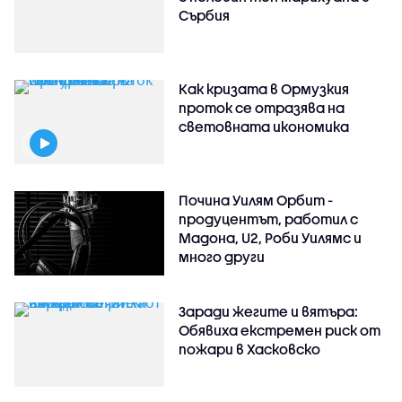
Сърбия
Как кризата в Ормузкия
проток се отразява на
световната икономика
Почина Уилям Орбит -
продуцентът, работил с
Мадона, U2, Роби Уилямс и
много други
Заради жегите и вятъра:
Обявиха екстремен риск от
пожари в Хасковско