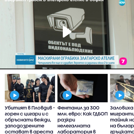
Убитият в Пловдив -
Фентанил за 300
Заловиха
горен с цигари и с
млн. евро: Как ГДБОП
мигранти
обръснати вежди,
разкри
тайник н
заподозрените
нелегалната
на бълга
остават в ареста
лаборатория в
гръцката