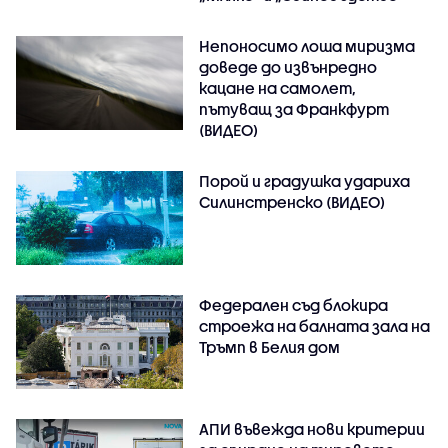
Непоносимо лоша миризма
доведе до извънредно
кацане на самолет,
пътуващ за Франкфурт
(ВИДЕО)
Порой и градушка удариха
Силинстренско (ВИДЕО)
Федерален съд блокира
строежа на балната зала на
Тръмп в Белия дом
АПИ въвежда нови критерии