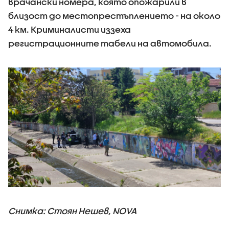
врачански номера, която опожарили в
близост до местопрестъплението - на около
4 км. Криминалисти иззеха
регистрационните табели на автомобила.
Снимка: Стоян Нешев, NOVA