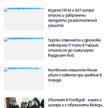
Иззеха 115 кг и 527 литра
опасни и забранени
продукти за растителна
защита
Турски самолети и дронове
навлязоха 17 пъти в Гърция,
стигна се до симулиран
въздушен бой
Футболен национал беше
убит с павета при грабеж в
Уганда
Убитият в Пловдив - горен с
цигари и с обръснати вежди,