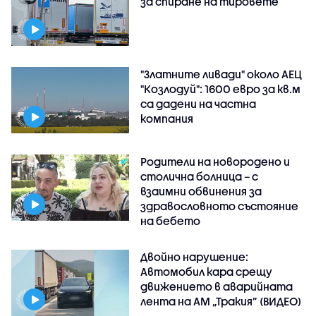
за спиране на тировете
"Златните ливади" около АЕЦ
"Козлодуй": 1600 евро за кв.м
са дадени на частна
компания
Родители на новородено и
столична болница – с
взаимни обвинения за
здравословното състояние
на бебето
Двойно нарушение:
Автомобил кара срещу
движението в аварийната
лента на АМ „Тракия” (ВИДЕО)