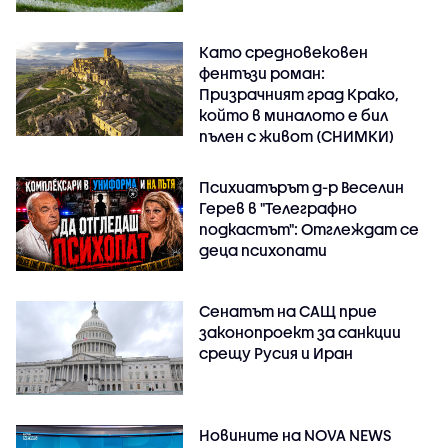
Като средновековен
фентъзи роман:
Призрачният град Крако,
който в миналото е бил
пълен с живот (СНИМКИ)
Психиатърът д-р Веселин
Герев в "Телеграфно
подкастът": Отглеждат се
деца психопати
Сенатът на САЩ прие
законопроект за санкции
срещу Русия и Иран
Новините на NOVA NEWS