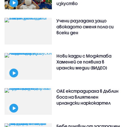
изкуство
Учени разгадаха защо
авокадото сменя пола си
всеки ден
Нови кадри с Моджтаба
Хаменей се появиха в
ирански медии (ВИДЕО)
ОАЕ екстрадираха в Дъблин
боса на влиятелен
ирландски наркокартел
Бебе пингвин от застрашен