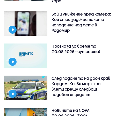
хора
Бой и унижение пред камера:
Кой стои зад жестокото
нападение над дете в
Радомир
Прогноза за времето
(10.08.2026 - сутрешна)
След падането на дрон край
Кардам: Какви мерки са
взети срещу следващ
подобен инцидент
Новините на NOVA
(10.08.2026 - 7.00)