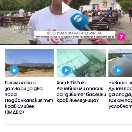
Голям пожар
Хит в TikTok:
Нивото н
затвори за два
Лечебни или опасни
Дунав пр
часа
са "дивите" басейни
да спада
Подбалканския път
край Железница?
109 см по
край Сливен
условнат
(ВИДЕО)