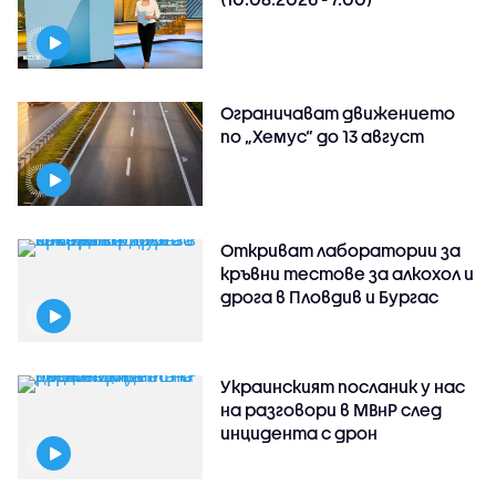
Ограничават движението
по „Хемус“ до 13 август
Откриват лаборатории за
кръвни тестове за алкохол и
дрога в Пловдив и Бургас
Украинският посланик у нас
на разговори в МВнР след
инцидента с дрон