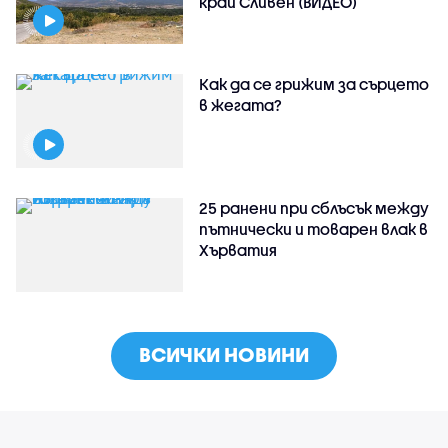
край Сливен (ВИДЕО)
Как да се грижим за сърцето
в жегата?
25 ранени при сблъсък между
пътнически и товарен влак в
Хърватия
ВСИЧКИ НОВИНИ