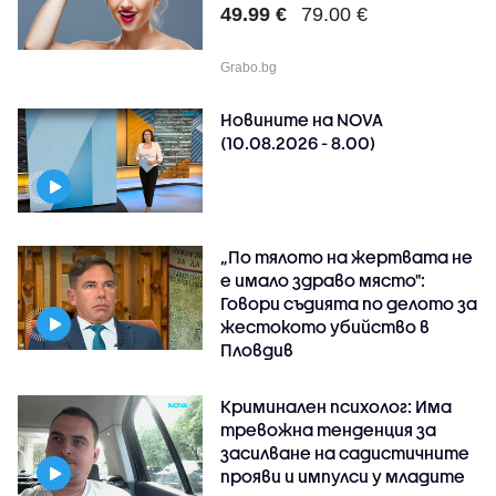
49.99 €
79.00 €
Grabo.bg
Новините на NOVA
(10.08.2026 - 8.00)
„По тялото на жертвата не
е имало здраво място":
Говори съдията по делото за
жестокото убийство в
Пловдив
Криминален психолог: Има
тревожна тенденция за
засилване на садистичните
прояви и импулси у младите