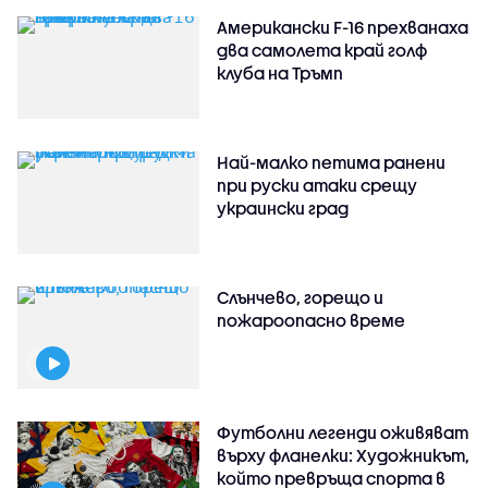
Американски F-16 прехванаха
два самолета край голф
клуба на Тръмп
Най-малко петима ранени
при руски атаки срещу
украински град
Слънчево, горещо и
пожароопасно време
Футболни легенди оживяват
върху фланелки: Художникът,
който превръща спорта в