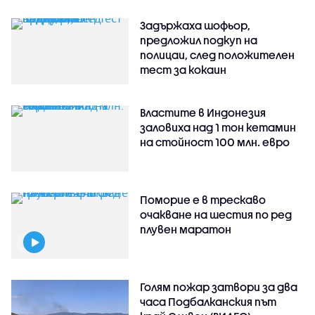
Задържаха шофьор,
предложил подкуп на
полицаи, след положителен
тест за кокаин
Властите в Индонезия
заловиха над 1 тон кетамин
на стойност 100 млн. евро
Поморие е в трескаво
очакване на шестия по ред
плувен маратон
Голям пожар затвори за два
часа Подбалканския път