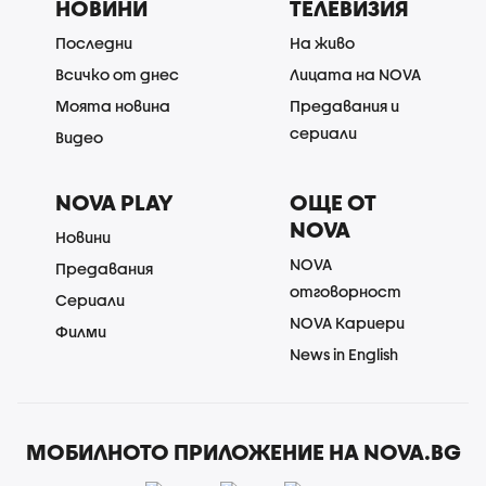
НОВИНИ
ТЕЛЕВИЗИЯ
Последни
На живо
Всичко от днес
Лицата на NOVA
Моята новина
Предавания и
сериали
Видео
NOVA PLAY
ОЩЕ ОТ
NOVA
Новини
NOVA
Предавания
отговорност
Сериали
NOVA Кариери
Филми
News in English
МОБИЛНОТО ПРИЛОЖЕНИЕ НА NOVA.BG