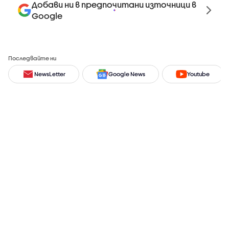
Добави ни в предпочитани източници в
Google
Последвайте ни
NewsLetter
Google News
Youtube