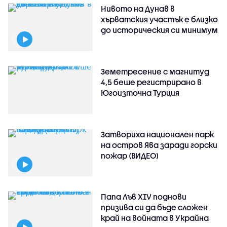
Нивото на Дунав в
хърватския участък е близко
до историческия си минимум
Земетресение с магнитуд
4,5 беше регистрирано в
Югоизточна Турция
Затвориха национален парк
на остров Ява заради горски
пожар (ВИДЕО)
Папа Лъв XIV поднови
призива си да бъде сложен
край на войната в Украйна