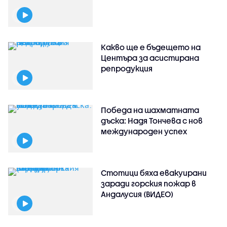
Какво ще е бъдещето на
Центъра за асистирана
репродукция
Победа на шахматната
дъска: Надя Тончева с нов
международен успех
Стотици бяха евакуирани
заради горския пожар в
Андалусия (ВИДЕО)