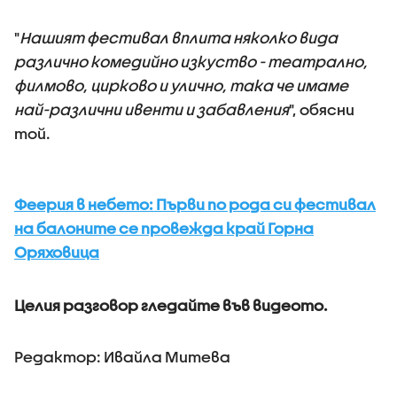
"
Нашият фестивал вплита няколко вида
различно комедийно изкуство - театрално,
филмово, цирково и улично, така че имаме
най-различни ивенти и забавления
", обясни
той.
Феерия в небето: Първи по рода си фестивал
на балоните се провежда край Горна
Оряховица
Целия разговор гледайте във видеото.
Редактор: Ивайла Митева