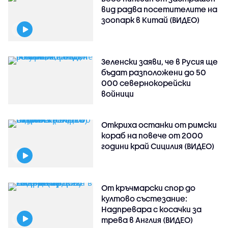
вид радва посетителите на
зоопарк в Китай (ВИДЕО)
Зеленски заяви, че в Русия ще
бъдат разположени до 50
000 севернокорейски
войници
Откриха останки от римски
кораб на повече от 2000
години край Сицилия (ВИДЕО)
От кръчмарски спор до
култово състезание:
Надпревара с косачки за
трева в Англия (ВИДЕО)