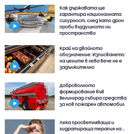
Как държавата ще
гарантира националната
сигурност, след като дрон
проби въздушното ни
пространство
Край на двойното
обозначение: Изписването
на цените в лева вече не е
задължително
Доброволното
формирование във
Велинград събира средства
за нов пожарен автомобил
Лека просветляваща и
хидратираща терапия на ..