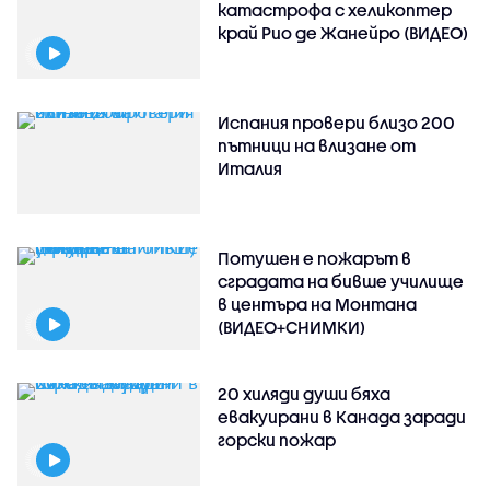
катастрофа с хеликоптер
край Рио де Жанейро (ВИДЕО)
Испания провери близо 200
пътници на влизане от
Италия
Потушен е пожарът в
сградата на бивше училище
в центъра на Монтана
(ВИДЕО+СНИМКИ)
20 хиляди души бяха
евакуирани в Канада заради
горски пожар