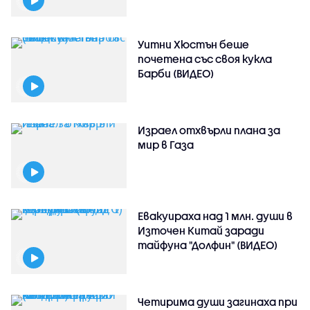
Уитни Хюстън беше
почетена със своя кукла
Барби (ВИДЕО)
Израел отхвърли плана за
мир в Газа
Евакуираха над 1 млн. души в
Източен Китай заради
тайфуна "Долфин" (ВИДЕО)
Четирима души загинаха при