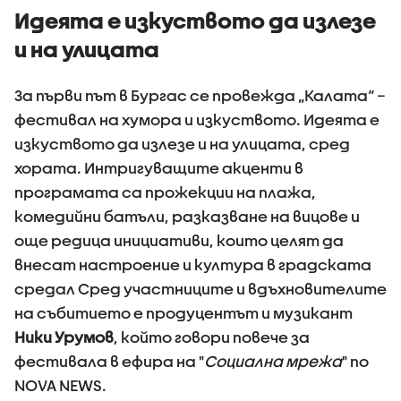
Идеята е изкуството да излезе
и на улицата
За първи път в Бургас се провежда „Калата“ –
фестивал на хумора и изкуството. Идеята е
изкуството да излезе и на улицата, сред
хората. Интригуващите акценти в
програмата са прожекции на плажа,
комедийни батъли, разказване на вицове и
още редица инициативи, които целят да
внесат настроение и култура в градската
средал Сред участниците и вдъхновителите
на събитието е продуцентът и музикант
Ники Урумов
, който говори повече за
фестивала в ефира на "
Социална мрежа
" по
NOVA NEWS.