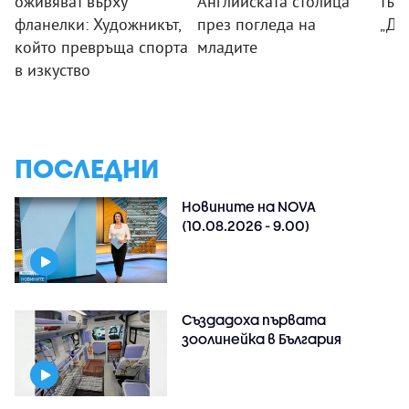
оживяват върху
Английската столица
тър
фланелки: Художникът,
през погледа на
„Дя
който превръща спорта
младите
в изкуство
ПОСЛЕДНИ
Новините на NOVA
(10.08.2026 - 9.00)
Създадоха първата
зоолинейка в България