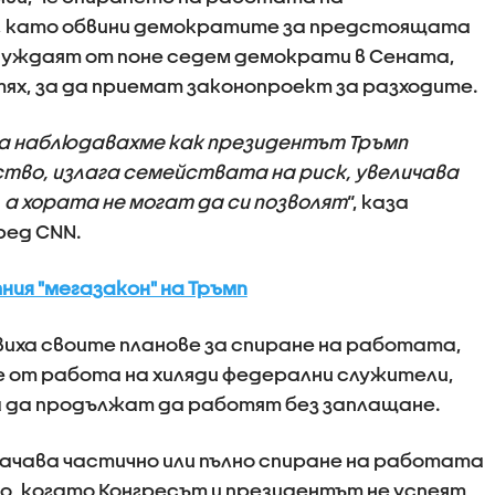
, като обвини демократите за предстоящата
нуждаят от поне седем демократи в Сената,
тях, за да приемат законопроект за разходите.
а наблюдавахме как президентът Тръмп
во, излага семействата на риск, увеличава
 а хората не могат да си позволят
“, каза
ред CNN.
ия "мегазакон" на Тръмп
виха своите планове за спиране на работата,
 от работа на хиляди федерални служители,
а да продължат да работят без заплащане.
начава частично или пълно спиране на работата
, когато Конгресът и президентът не успеят