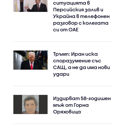
ситуацията в
Персийския залив и
Украйна в телефонен
разговор с колегата
си от ОАЕ
Тръмп: Иран иска
споразумение със
САЩ, а не да има нови
удари
Издирват 58-годишен
мъж от Горна
Оряховица