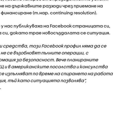
не на държавните разходи чрез приемане на
инансиране (т.нар. continuing resolution).
 нас публикуваха на Facebook страницата си,
 си, докато трае новосъздалата се ситуация.
и средства, този Facebook профил няма да се
не се възобновят пълните операции, с
мация за безопасност. Вече планираните
САЩ и в американските посолства и консулства
е изпълняват по време на спирането на работа
я, тъй като ситуацията позволява”,
.