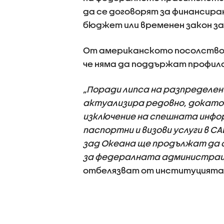
да се договорят за финансира
бюджет или временен закон за ф
От американското посолство у
че няма да поддържат профила
„Поради липса на разпределен
актуализира редовно, докато 
изключение на спешната инфор
паспортни и визови услуги в 
зад Океана ще продължат да с
за федералната администраци
отбелязват от институцията