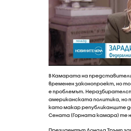
В Камарата на представители
временен законопроект, но то
е проблемът. Неразбирателст
американската политика, но т
като макар републиканците да
Сената (Горната камара) те н
Президентът Доналд Тръмп зая