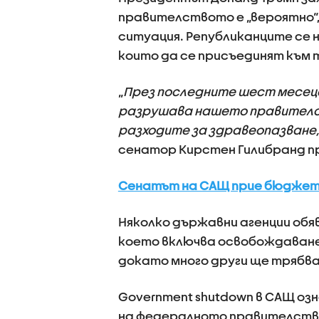
правителството е „вероятно“
ситуация. Републиканците се 
които да се присъединят към 
„
През последните шест месец
разрушава нашето правителст
разходите за здравеопазване,
сенатор Кирстен Гилибранд п
Сенатът на САЩ прие бюджетн
Няколко държавни агенции обя
което включва освобождаване
докато много други ще трябв
Government shutdown в САЩ оз
на федералното правителство