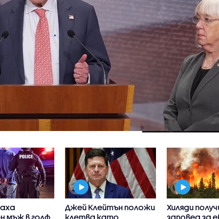
аха
Джей Клейтън положи
Хиляди получ
н мъж в голф
клетва като
заповед за 