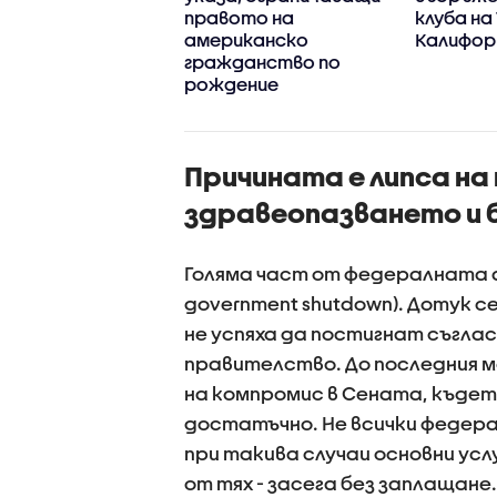
лба в Сиатъл
правото на
клуба на
американско
Калифор
гражданство по
рождение
Причината е липса на
здравеопазването и
Голяма част от федералната а
government shutdown). Дотук с
не успяха да постигнат съгла
правителство. До последния 
на компромис в Сената, къдет
достатъчно. Не всички федер
при такива случаи основни ус
от тях - засега без заплащан