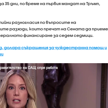
 за 35 дни, по време на първия мандат на Тръмп,
ийни разногласия по въпросите на
те разходи, които пречат на Сената да приеме
дералното финансиране за седем седмици.
д. долара съкращения за чуждестранна помощ и
ии