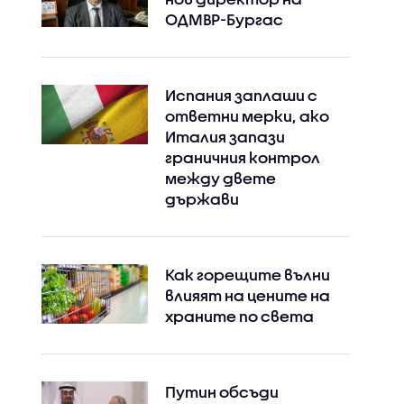
ОДМВР-Бургас
Испания заплаши с
ответни мерки, ако
Италия запази
граничния контрол
между двете
държави
Как горещите вълни
влияят на цените на
храните по света
Путин обсъди