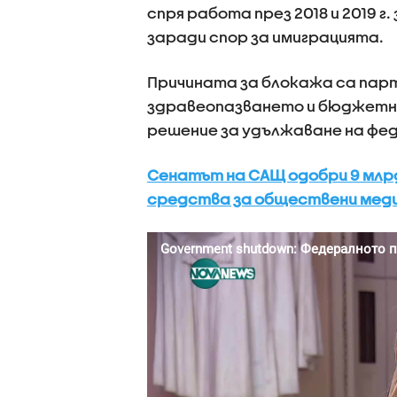
спря работа през 2018 и 2019 г.
заради спор за имиграцията.
Причината за блокажа са парт
здравеопазването и бюджетни
решение за удължаване на фе
Сенатът на САЩ одобри 9 млр
средства за обществени мед