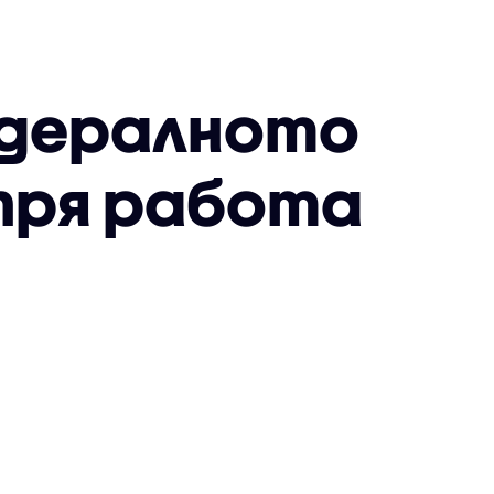
едералното
пря работа