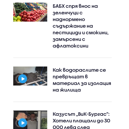
БАБХ спря внос на
зеленчуци с
наднормено
съдържание на
пестициди и смокини,
замърсени с
афлатоксини
Как водораслите се
превръщат в
материал за изолация
на жилища
Казусът „ВиК-Бургас“:
Хотели плащали до 30
000 лева след