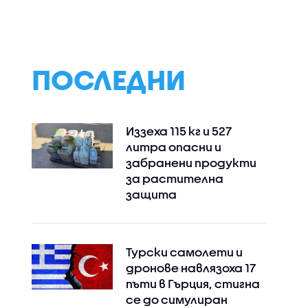
ки
причини щети и
заради рекорд
ата
остави хиляди без
топене на ледо
ток (ВИДЕО)
ПОСЛЕДНИ
Иззеха 115 кг и 527
литра опасни и
забранени продукти
за растителна
защита
Турски самолети и
дронове навлязоха 17
пъти в Гърция, стигна
се до симулиран