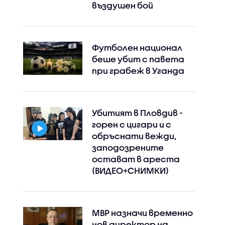
въздушен бой
Футболен национал
беше убит с павета
при грабеж в Уганда
Убитият в Пловдив -
горен с цигари и с
обръснати вежди,
заподозрените
остават в ареста
(ВИДЕО+СНИМКИ)
МВР назначи временно
нов директор на