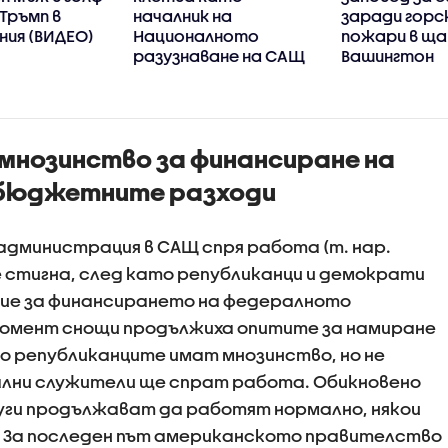
 Тръмп в
началник на
заради горс
ния (ВИДЕО)
Националното
пожари в щ
разузнаване на САЩ
Вашингтон
 мнозинство за финансиране на
 бюджетните разходи
дминистрация в САЩ спря работа (т. нар.
е стигна, след като републиканци и демократи
сие за финансирането на федералното
момент снощи продължиха опитите за намиране
о републиканците имат мнозинство, но не
ални служители ще спрат работа. Обикновено
луги продължават да работят нормално, някои
е. За последен път американското правителство