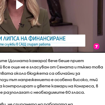
те (Долната камара) вече беше приет
й все още не е гласуван от Сената и тъкмо това
вата около бюджета са обичайни за
ози път напрежението е особено високо, тъй
 контролират и двете камари на Конгреса, в
е разполагат с необходимите 60 гласа.
ви, че спирането на работата на