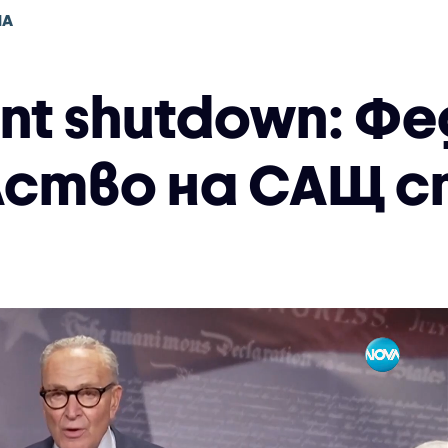
НА
nt shutdown: Ф
ство на САЩ с