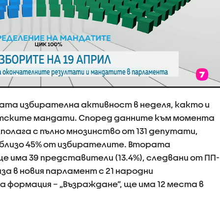
ата избирателна активност в неделя, както и
тските мандати. Според данните към момента
полага с пълно мнозинство от 131 депутати,
и близо 45% от избирателите. Втората
ще има 39 представители (13.4%), следвани от ПП-
лиза в новия парламент с 21 народни
а формация – „Възраждане”, ще има 12 места в