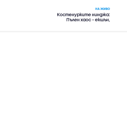
НА ЖИВО
Костенурките нинджа:
Пълен хаос – екшън,
комедия, приключенски