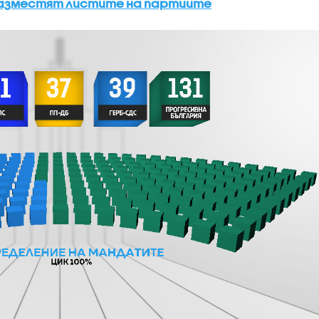
разместят листите на партиите