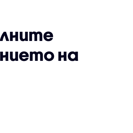
елните
нието на