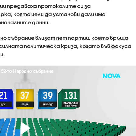
ии предаваха протоколите си за
ка, която цели да установи дали има
началните данни.
одно събрание влизат пет партии, което връща
илната политическа криза, когато във фокуса
и.