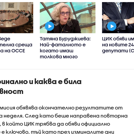
веде
Татяна Буруджиева:
ЦИК обяви и
телна среща
Най-фаталното е
на новите 2
а на ОССЕ
когато имаш
депутати (
толкова много
власт, да преядеш с
нея
инално и каква е била
вност
мисия обявява окончателно резултатите от
а неделя. След като беше направена повторна
 в който ЦИК трябва да обяви официално
е ключово, тъй като през изминалите дни