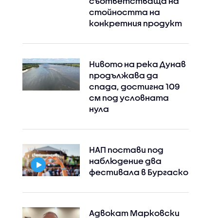
съответстваща на
стойността на
конкретния продукт
Нивото на река Дунав
продължава да
спада, достигна 109
см под условната
нула
НАП постави под
наблюдение два
фестивала в Бургаско
Адвокат Марковски