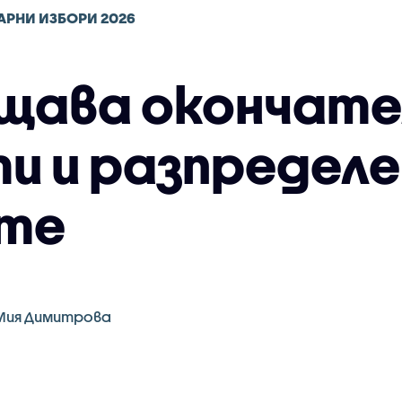
АРНИ ИЗБОРИ 2026
щава окончат
и и разпределе
те
Мия Димитрова