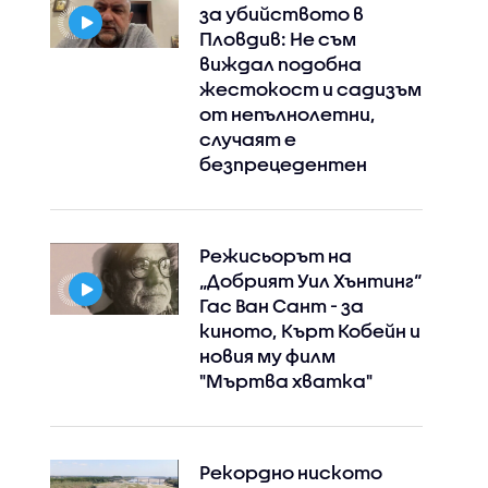
за убийството в
Пловдив: Не съм
виждал подобна
жестокост и садизъм
от непълнолетни,
случаят е
безпрецедентен
Режисьорът на
„Добрият Уил Хънтинг“
Гас Ван Сант - за
киното, Кърт Кобейн и
новия му филм
"Мъртва хватка"
Рекордно ниското