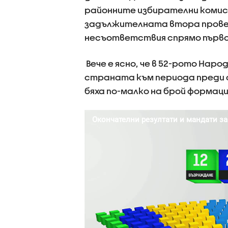
районните избирателни комис
задължителната втора провер
несъответствия спрямо първо
Вече е ясно, че в 52-рото Нар
страната към периода преди с
бяха по-малко на брой формаци