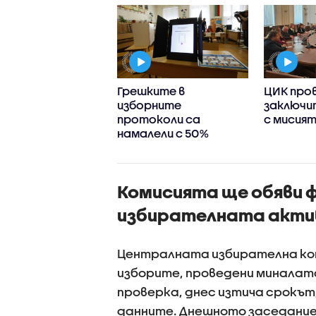
едно
Грешките в
ЦИК про
ареждане:
изборните
заключи
чите на листи
протоколи са
с мисият
иха от кой район
намалели с 50%
ъдат депутати
Комисията ще обяви ф
избирателната акти
Централната избирателна ко
изборите, проведени миналат
проверка, днес изтича срокът,
данните. Днешното заседание 