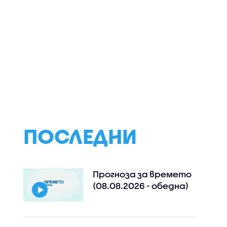
мената
Какво следва след
Над 1 250 000 бъ
40
изборите и победата
са ползвали
СПИСЪК)
на "Прогресивна
преференции на
България"
парламентарни
избори
ПОСЛЕДНИ
Прогноза за времето
(08.08.2026 - обедна)