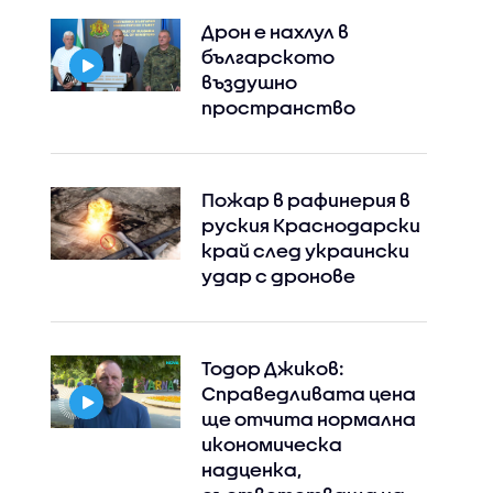
Дрон е нахлул в
българското
въздушно
пространство
Пожар в рафинерия в
руския Краснодарски
край след украински
удар с дронове
Тодор Джиков:
Справедливата цена
ще отчита нормална
икономическа
надценка,