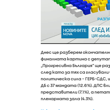
Днес ще разберем окончателн
финалната картина с депута
„Прогресивна България” ще раз
след като за тях са гласувал
политическа сила – ГЕРБ-СДС, 
ДБ с 37 мандата (12.6%). ДПС в
представители (7.1%), а петат
пленарната зала (4.3%).