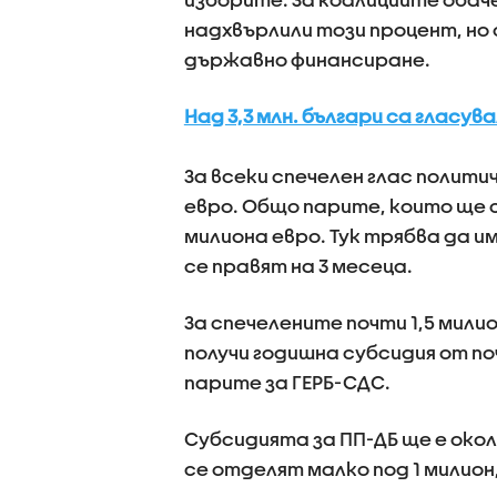
надхвърлили този процент, но
държавно финансиране.
Над 3,3 млн. българи са гласув
За всеки спечелен глас полити
евро. Общо парите, които ще с
милиона евро. Тук трябва да и
се правят на 3 месеца.
За спечелените почти 1,5 мили
получи годишна субсидия от по
парите за ГЕРБ-СДС.
Субсидията за ПП-ДБ ще е окол
се отделят малко под 1 милион,