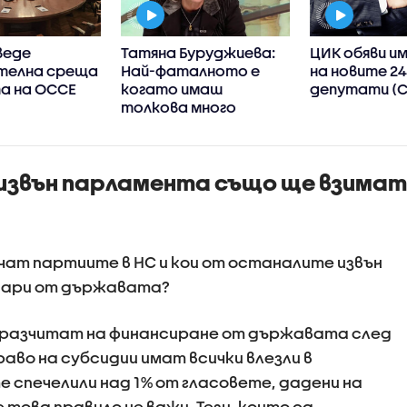
веде
Татяна Буруджиева:
ЦИК обяви и
телна среща
Най-фаталното е
на новите 2
а на ОССЕ
когато имаш
депутати (
толкова много
власт, да преядеш с
нея
 извън парламента също ще взимат
учат партиите в НС и кои от останалите извън
пари от държавата?
 разчитат на финансиране от държавата след
раво на субсидии имат всички влезли в
 спечелили над 1% от гласовете, дадени на
 това правило не важи. Тези, които са