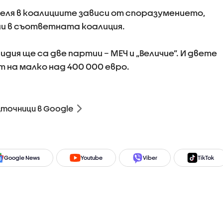
еля в коалициите зависи от споразумението,
и в съответната коалиция.
дия ще са две партии – МЕЧ и „Величие”. И двете
 на малко над 400 000 евро.
зточници в Google
Google News
Youtube
Viber
TikTok