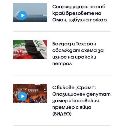
Снаряд удари кораб
край бреговете на
Оман, избухна пожар
Багдад и Техеран
обсъждат схема за
износ на иракски
петрол
С викове „Срам!“:
Опозиционен депутат
замери косовския
премиер с яйца
(ВИДЕО)