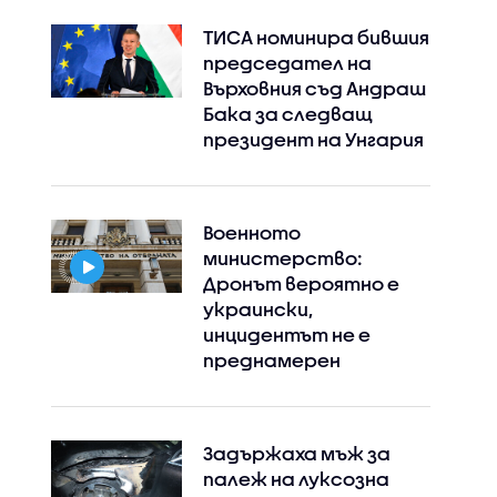
ТИСА номинира бившия
председател на
Върховния съд Андраш
Бака за следващ
президент на Унгария
Военното
министерство:
Дронът вероятно е
украински,
инцидентът не е
преднамерен
Задържаха мъж за
палеж на луксозна