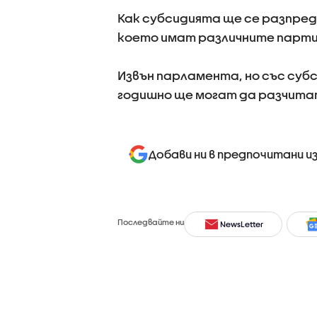
Как субсидията ще се разпред
което имат различните парти
Извън парламента, но със субси
годишно ще могат да разчитат
Добави ни в предпочитани и
Последвайте ни
NewsLetter