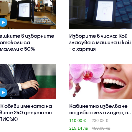
ешките в изборните
Изборите в числа: Кой
отоколи са
гласува с машина и кой
малели с 50%
- с хартия
К обяви имената на
Kабинетно избелване
вите 240 депутати
на зъби с гел и лазер, п..
ПИСЪК)
110.00 €
230.08 €
215.14 лв
450.00 лв