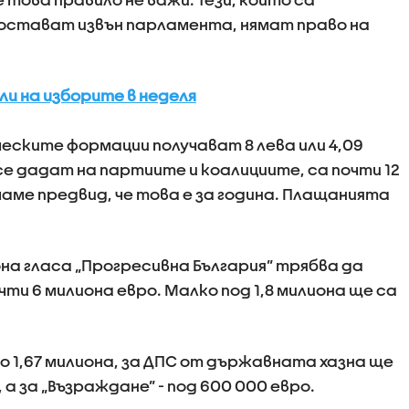
 остават извън парламента, нямат право на
али на изборите в неделя
ческите формации получават 8 лева или 4,09
е дадат на партиите и коалициите, са почти 12
маме предвид, че това е за година. Плащанията
она гласа „Прогресивна България” трябва да
чти 6 милиона евро. Малко под 1,8 милиона ще са
о 1,67 милиона, за ДПС от държавната хазна ще
 а за „Възраждане” - под 600 000 евро.