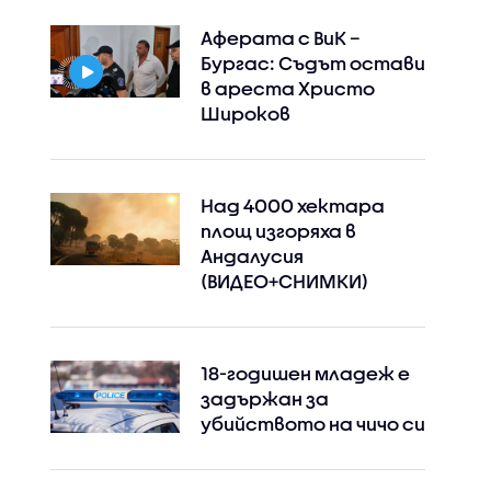
Аферата с ВиК –
Бургас: Съдът остави
в ареста Христо
Широков
Над 4000 хектара
площ изгоряха в
Андалусия
(ВИДЕО+СНИМКИ)
Instagram
Facebook
18-годишен младеж е
задържан за
убийството на чичо си