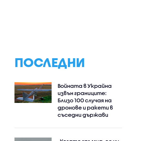
мената
Какво следва след
Над 1 250 000 бъ
40
изборите и победата
са ползвали
СПИСЪК)
на "Прогресивна
преференции на
България"
парламентарни
избори
ПОСЛЕДНИ
Войната в Украйна
извън границите:
Близо 100 случая на
дронове и ракети в
съседни държави