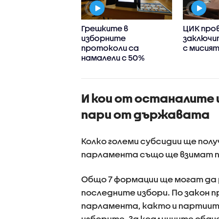
едно
Грешките в
ЦИК про
ареждане:
изборните
заключи
чите на листи
протоколи са
с мисият
иха от кой район
намалели с 50%
ъдат депутати
И кои от останалите
пари от държавата
Колко големи субсидии ще пол
парламента също ще взимат 
Общо 7 формации ще могат да
последните избори. По закон п
парламента, както и партиите
изборите. За коалициите обаче