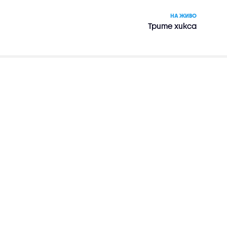
НА ЖИВО
Трите хикса