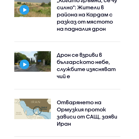
„Когато гръмна, се чу
силно“: Жители в
района на Кардам с
разказ от мястото
на падналия дрон
Дрон се взриви в
българското небе,
службите изясняват
чий е
Отварянето на
Ормузкия проток
зависи от САЩ, заяви
Иран