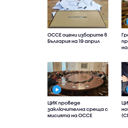
ОССЕ оцени изборите в
Гр
България на 19 април
пр
на
ЦИК проведе
ЦИ
заключителна среща с
но
мисията на ОССЕ
(С