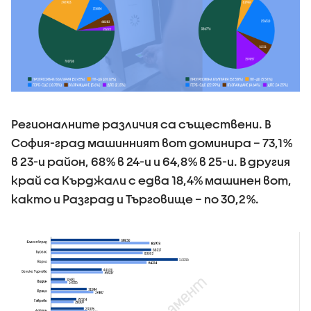
Регионалните различия са съществени. В
София-град машинният вот доминира – 73,1%
в 23-и район, 68% в 24-и и 64,8% в 25-и. В другия
край са Кърджали с едва 18,4% машинен вот,
както и Разград и Търговище – по 30,2%.