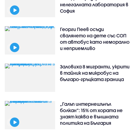
нелегалната лаборатория в
София
Георги Пеев осъди
свалянето на дете със СОП
от автобус като неморално
и неприемливо
Заловиха 8 мигранти, укрити
в тайник на микробус на
българо-гръцката граница
„Галъп интернешънъл
болкан“: 15% от хората не
знаят каква е външната
политика на България