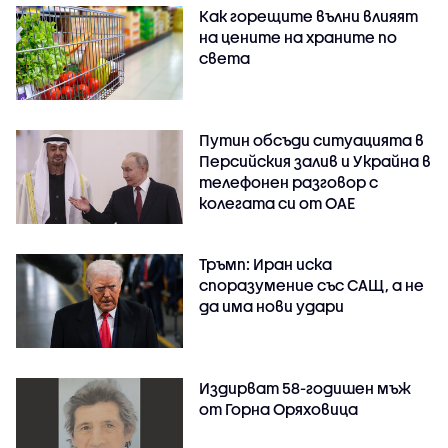
Как горещите вълни влияят
на цените на храните по
света
Путин обсъди ситуацията в
Персийския залив и Украйна в
телефонен разговор с
колегата си от ОАЕ
Тръмп: Иран иска
споразумение със САЩ, а не
да има нови удари
Издирват 58-годишен мъж
от Горна Оряховица