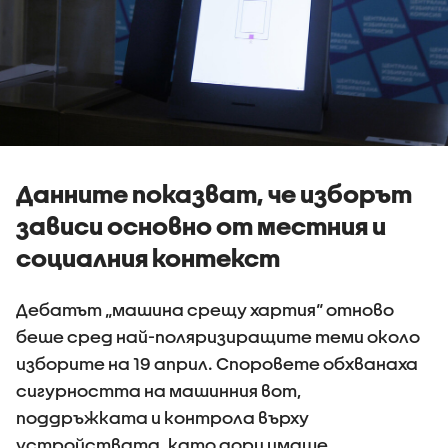
Данните показват, че изборът
зависи основно от местния и
социалния контекст
Дебатът „машина срещу хартия“ отново
беше сред най-поляризиращите теми около
изборите на 19 април. Споровете обхванаха
сигурността на машинния вот,
поддръжката и контрола върху
устройствата, като дори имаше