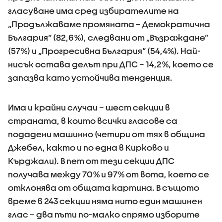
гласуване има сред избирателите на
„Продължаваме промяната – Демократична
България“ (82,6%), следвани от „Възраждане“
(57%) и „Прогресивна България“ (54,4%). Най-
нисък остава делът при ДПС – 14,2%, което се
запазва като устойчива тенденция.
Има и крайни случаи – шест секции в
страната, в които всички гласове са
подадени машинно (четири от тях в община
Джебел, както и по една в Кирково и
Кърджали). В пет от тези секции ДПС
получава между 70% и 97% от вота, което се
отклонява от общата картина. В същото
време в 243 секции няма нито един машинен
глас – два пъти по-малко спрямо изборите