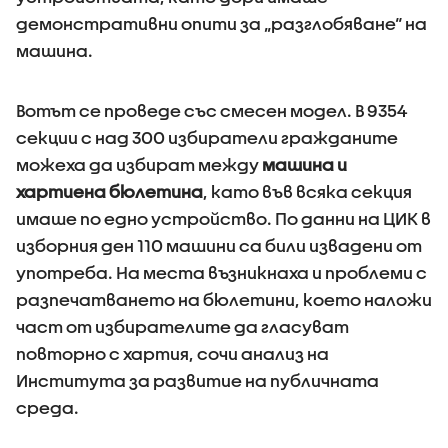
демонстративни опити за „разглобяване“ на
машина.
Вотът се проведе със смесен модел. В 9354
секции с над 300 избиратели гражданите
можеха да избират между
машина и
хартиена бюлетина
, като във всяка секция
имаше по едно устройство. По данни на ЦИК в
изборния ден 110 машини са били извадени от
употреба. На места възникнаха и проблеми с
разпечатването на бюлетини, което наложи
част от избирателите да гласуват
повторно с хартия, сочи анализ на
Института за развитие на публичната
среда
.