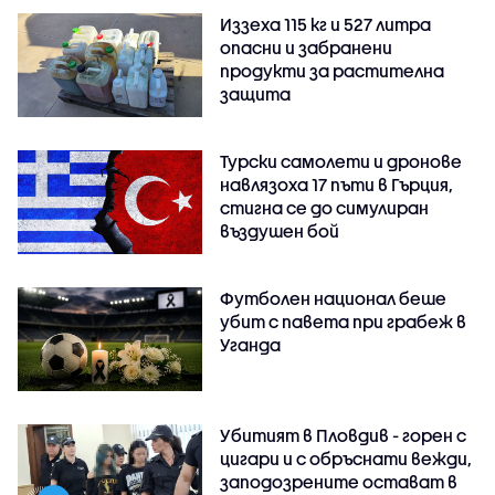
Иззеха 115 кг и 527 литра
опасни и забранени
продукти за растителна
защита
Турски самолети и дронове
навлязоха 17 пъти в Гърция,
стигна се до симулиран
въздушен бой
Футболен национал беше
убит с павета при грабеж в
Уганда
Убитият в Пловдив - горен с
цигари и с обръснати вежди,
заподозрените остават в