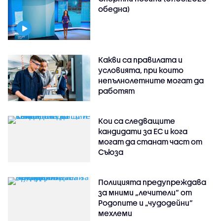
обедна)
Какви са правилата и
условията, при които
непълнолетните могат да
работят
Кои са следващите
кандидати за ЕС и кога
могат да станат част от
Съюза
Полицията предупреждава
за мними „лечители“ от
Родопите и „чудодейни“
мехлеми