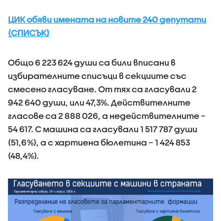
ЦИК обяви имената на новите 240 депутати
(СПИСЪК)
Общо 6 223 624 души са били вписани в
избирателните списъци в секциите със
смесено гласуване. От тях са гласували 2
942 640 души, или 47,3%. Действителните
гласове са 2 888 026, а недействителните –
54 617. С машина са гласували 1 517 787 души
(51,6%), а с хартиена бюлетина – 1 424 853
(48,4%).