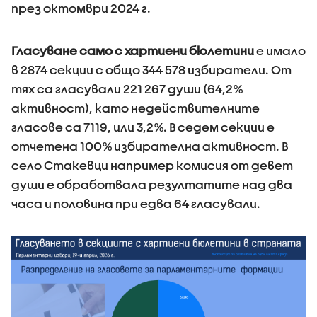
през октомври 2024 г.
Гласуване само с хартиени бюлетини
е имало
в 2874 секции с общо 344 578 избиратели. От
тях са гласували 221 267 души (64,2%
активност), като недействителните
гласове са 7119, или 3,2%. В седем секции е
отчетена 100% избирателна активност. В
село Стакевци например комисия от девет
души е обработвала резултатите над два
часа и половина при едва 64 гласували.