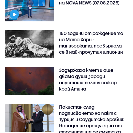
на NOVA NEWS (07.08.2026)
150 години от рождението
на Мата Хари -
танцьорката, превърнала
се в най-прочутия шпионин
Задържаха кмет и още
двама души заради
опустошителния пожар
край Атина
Пакистан след
подписването на пакт с
Турция и Саудитска Арабия:
Нападение срещу една от
страните ще се смята за