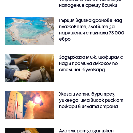
нападение срещу всички
Гърция вдигна дронове над
плажовете, глобите за
нарушения стигнаха 73 000
евро
Задържаха мъж, шофирал с
над 3 промила алкохол по
столичен булевард
Жега и летни бури през
уикенда, има висок риск от
пожари в цялата страна
Алармират за занижен