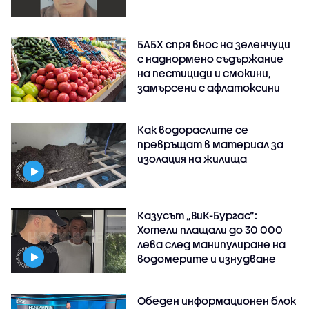
БАБХ спря внос на зеленчуци
с наднормено съдържание
на пестициди и смокини,
замърсени с афлатоксини
Как водораслите се
превръщат в материал за
изолация на жилища
Казусът „ВиК-Бургас“:
Хотели плащали до 30 000
лева след манипулиране на
водомерите и изнудване
Обеден информационен блок