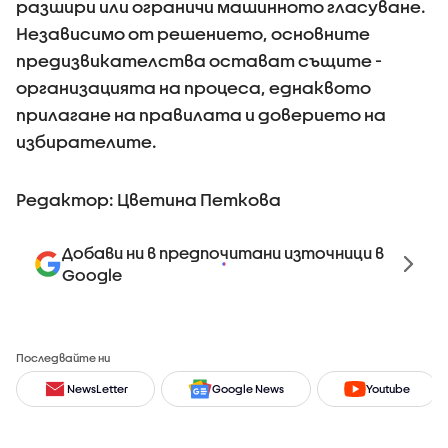
разшири или ограничи машинното гласуване.
Независимо от решението, основните
предизвикателства остават същите -
организацията на процеса, еднаквото
прилагане на правилата и доверието на
избирателите.
Редактор: Цветина Петкова
Добави ни в предпочитани източници в
Google
Последвайте ни
NewsLetter
Google News
Youtube