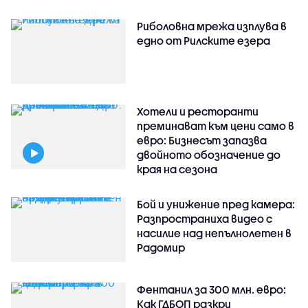
Риболовна мрежа изплува в
едно от Рилските езера
Хотели и ресторанти
преминават към цени само в
евро: Бизнесът запазва
двойното обозначение до
края на сезона
Бой и унижение пред камера:
Разпространиха видео с
насилие над непълнолетен в
Радомир
Фентанил за 300 млн. евро:
Как ГДБОП разкри