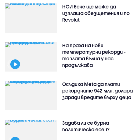
НОИ вече ще може да
изплаща обезщетения и по
Revolut
На прага на нови
температурни рекорди -
топлата вълна у нас
продължава
Осъдиха Meta да плати
рекордните 942 млн. долара
заради вредите върху деца
Задава ли се бурна
политическа есен?