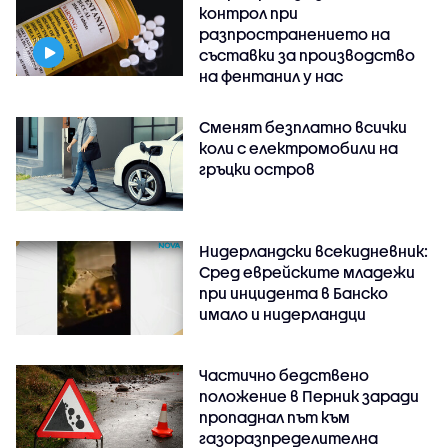
контрол при
разпространението на
съставки за производство
на фентанил у нас
Сменят безплатно всички
коли с електромобили на
гръцки остров
Нидерландски всекидневник:
Сред еврейските младежи
при инцидента в Банско
имало и нидерландци
Частично бедствено
положение в Перник заради
пропаднал път към
газоразпределителна