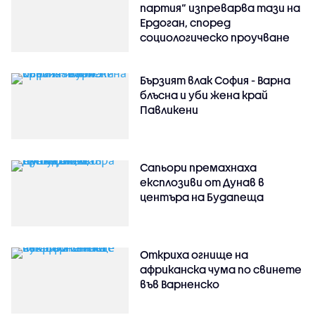
партия“ изпреварва тази на
Ердоган, според
социологическо проучване
Бързият влак София - Варна
блъсна и уби жена край
Павликени
Сапьори премахнаха
експлозиви от Дунав в
центъра на Будапеща
Откриха огнище на
африканска чума по свинете
във Варненско