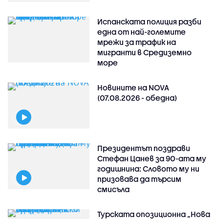
Испанската полиция разби
една от най-големите
мрежи за трафик на
мигранти в Средиземно
море
Новините на NOVA
(07.08.2026 - обедна)
Президентът поздрави
Стефан Цанев за 90-ата му
годишнина: Словото му ни
призовава да търсим
смисъла
Турската опозиционна „Нова