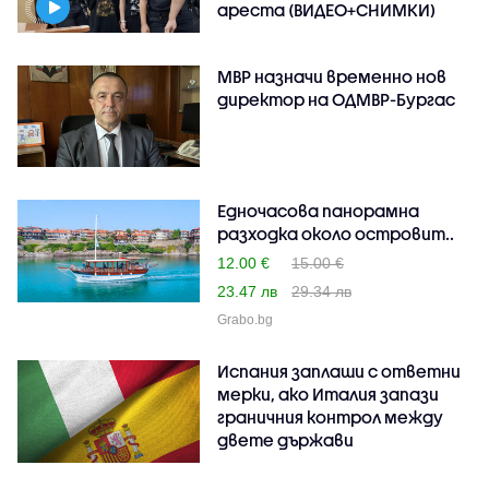
ареста (ВИДЕО+СНИМКИ)
МВР назначи временно нов
директор на ОДМВР-Бургас
Едночасова панорамна
разходка около островит..
12.00 €
15.00 €
23.47 лв
29.34 лв
Grabo.bg
Испания заплаши с ответни
мерки, ако Италия запази
граничния контрол между
двете държави