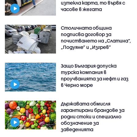
изтекла карта, то вървя с
часове в жегата
Столичната община
подписва договор за
почистването на „Слатина”,
„Подуяне” и „Изгрев”
Защо България допуска
турска компания в
проучванията за нефт и газ
в Черно море
Държавата обмисля
гарантирани брандове за
родни стоки и специално
обозначение за
заведенията