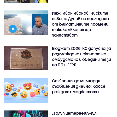
Инж. Иван Иванов: Ниските
нива на Дунав са последица
от климатичните промени,
такива явления ще
зачестяват
Бюджет 2026: КС допусна за
разглеждане искането на
омбудсмана и обедини тези
на ПП и ГЕРБ
От Япония до милиарди
съобщения дневно: Как се
раждат емоджитата
„Галъп интернешънъл