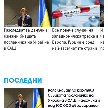
Разследват за данъчни
Все повече случаи на
И И
измами бившата
западнонилска треска в
чак
посланичка на Украйна
Европа, Гърция е сред
нап
в САЩ
най-засегнатите страни
по 
ПОСЛЕДНИ
Разследват за корупция
бившата посланичка на
Украйна в САЩ, наложиха ѝ
над 100 000 евро гаранция