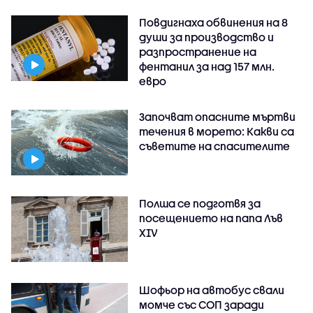
Повдигнаха обвинения на 8
души за производство и
разпространение на
фентанил за над 157 млн.
евро
Започват опасните мъртви
течения в морето: Какви са
съветите на спасителите
Полша се подготвя за
посещението на папа Лъв
XIV
Шофьор на автобус свали
момче със СОП заради