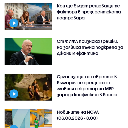
Кои ще бъдат решаващите
фактори в президентската
надпревара
От ФИФА признаха грешки,
но заявиха пълна подкрепа за
Джани Инфантино
Организации на евреите в
България се срещнаха с
главния секретар на МВР
заради конфликта в Банско
Новините на NOVA
(06.08.2026 - 8.00)