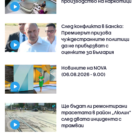
производство на наркотици
След конфликта в Банско:
Премиерът призова
чуждестранните политици
да не прибързват с
оценките за България
Новините на NOVA
(06.08.2026 - 9.00)
Ще бъдат ли ремонтирани
трасетата в район „Люлин”
след двата инцидента с
трамваи