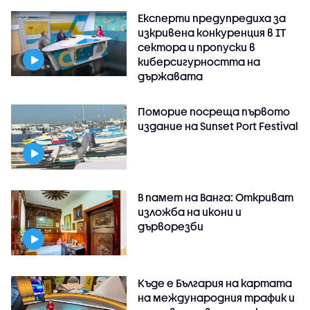
Експерти предупредиха за
изкривена конкуренция в IT
сектора и пропуски в
киберсигурността на
държавата
Поморие посреща първото
издание на Sunset Port Festival
В памет на Ванга: Откриват
изложба на икони и
дърворезби
Къде е България на картата
на международния трафик и