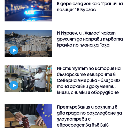
в дере след гонка с "Гранична
полиция" в Бургас
И Израел, и „Хамас“ чакат
другият да направи първата
крачка по плана за Газа
Институтът по история на
българските емигранти в
Северна Америка - близо 60
тона архивни документи,
книги, снимки и оборудване
Претърсвания и разпити в
два града по разследване за
злоупотреби с
евросредства във ВиК-