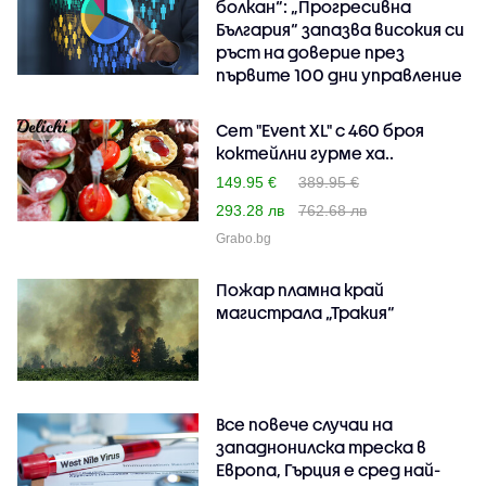
болкан“: „Прогресивна
България“ запазва високия си
ръст на доверие през
първите 100 дни управление
Сет "Event XL" с 460 броя
коктейлни гурме ха..
149.95 €
389.95 €
293.28 лв
762.68 лв
Grabo.bg
Пожар пламна край
магистрала „Тракия“
Все повече случаи на
западнонилска треска в
Европа, Гърция е сред най-