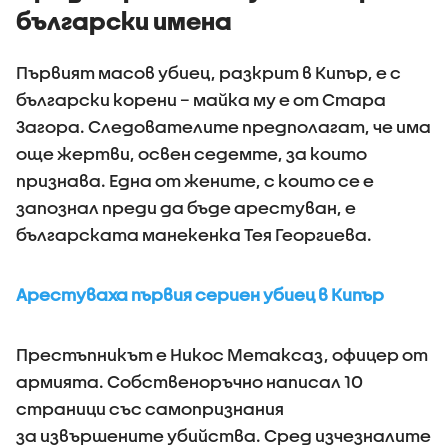
български имена
Първият масов убиец, разкрит в Кипър, е с
български корени – майка му е от Стара
Загора. Следователите предполагат, че има
още жертви, освен седемте, за които
признава. Една от жените, с които се е
запознал преди да бъде арестуван, е
българската манекенка Тея Георгиева.
Арестуваха първия сериен убиец в Кипър
Престъпникът е Никос Метаксаз, офицер от
армията. Собственоръчно написал 10
страници със самопризнания
за извършените убийства. Сред изчезналите