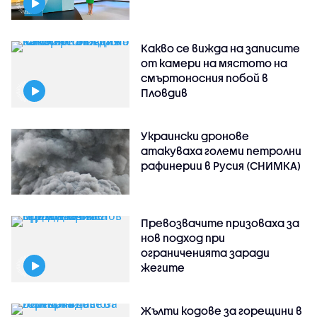
Какво се вижда на записите
от камери на мястото на
смъртоносния побой в
Пловдив
Украински дронове
атакуваха големи петролни
рафинерии в Русия (СНИМКА)
Превозвачите призоваха за
нов подход при
ограниченията заради
жегите
Жълти кодове за горещини в