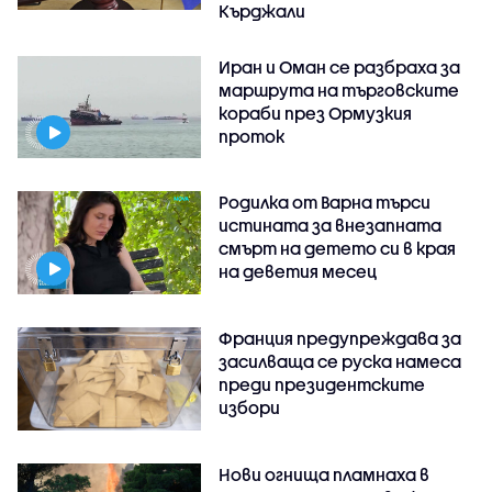
Кърджали
Иран и Оман се разбраха за
маршрута на търговските
кораби през Ормузкия
проток
Родилка от Варна търси
истината за внезапната
смърт на детето си в края
на деветия месец
Франция предупреждава за
засилваща се руска намеса
преди президентските
избори
Нови огнища пламнаха в