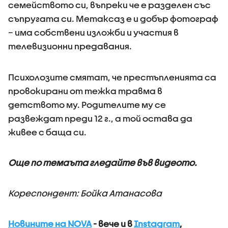
семейството си, въпреки че е разделен със
съпругата си. Метаксаз е и добър фотограф
– има собствени изложби и участия в
телевизионни предавания.
Психолозите смятат, че престъпленията са
провокирани от тежка травма в
детството му. Родителите му се
развеждат преди 12 г., а той остава да
живее с баща си.
Още по темаъта гледайте във видеото.
Кореспондент: Бойка Атанасова
Новините на NOVA
- вече и в
Instagram
,