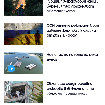
Гърция, 40-градусови жеги и
бурен вятър усложняват
обстановката
ООН отчете рекорден брой
цивилни жертви в Украйна
от 2022 г. насам
Нов спад на нивото на река
Дунав
Свлачища след проливни
дъждове във Филипините
убиха четирима души