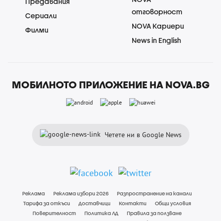
Предавания
отговорност
Сериали
NOVA Кариери
Филми
News in English
МОБИЛНОТО ПРИЛОЖЕНИЕ НА NOVA.BG
Четете ни в Google News
Реклама
Реклама избори 2026
Разпространение на канали
Тарифа за откъси
Доставчици
Контакти
Общи условия
Поверителност
Политика ЛД
Правила за ползване