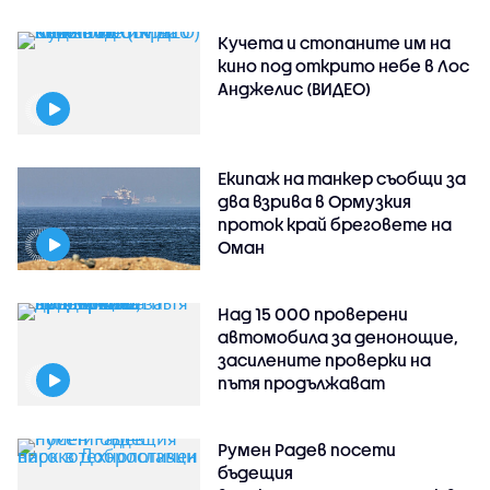
Кучета и стопаните им на
кино под открито небе в Лос
Анджелис (ВИДЕО)
Екипаж на танкер съобщи за
два взрива в Ормузкия
проток край бреговете на
Оман
Над 15 000 проверени
автомобила за денонощие,
засилените проверки на
пътя продължават
Румен Радев посети
бъдещия