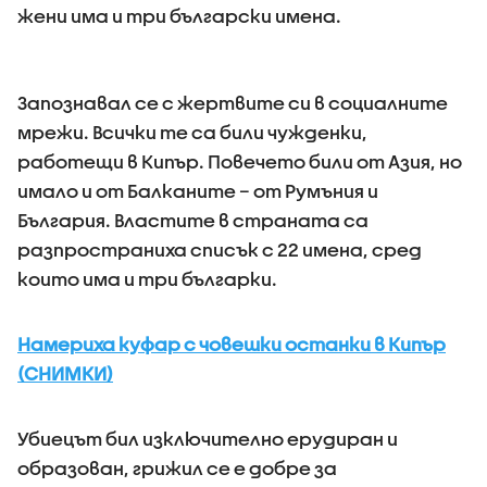
жени има и три български имена.
Запознавал се с жертвите си в социалните
мрежи. Всички те са били чужденки,
работещи в Кипър. Повечето били от Азия, но
имало и от Балканите – от Румъния и
България. Властите в страната са
разпространиха списък с 22 имена, сред
които има и три българки.
Намериха куфар с човешки останки в Кипър
(СНИМКИ)
Убиецът бил изключително ерудиран и
образован, грижил се е добре за