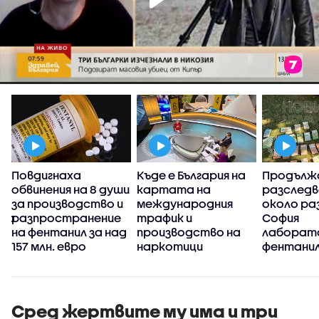
Повдигнаха
Къде е България на
Продълж
обвинения на 8 души
картата на
разслед
за производство и
международния
около ра
та
разпространение
трафик и
София
с
на фентанил за над
производство на
лаборато
0
157 млн. евро
наркотици
фентани
Сред жертвите му има и три