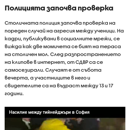
Полицията започва проверка
Столичната полиция започва проверка на
пореден случай на агресия между ученици. На
кадри, публикувани в социалните мрежи, се
вижда как две момичета се бият на тераса
на столичен мол. След разпространението
на клипове в интернет, от СДВР са се
самосезирали. Случаят е от събота
вечерта, а участниците в него и
свидетелите са на възраст между 13 и 17
години.