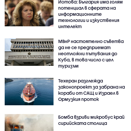
Йотова: България има голям
потенциал в сферата на
информационните
технологии и изкуствения
интелект
МВнР настоятелно съветва
да не се предприемат
неотложни пътувания до
Куба, в това число с цел
туризъм
Техеран разглежда
законопроект за забрана на
кораби от САЩ и Израел в
Ормузкия проток
Бомба взриви микробус край
сирийската столица