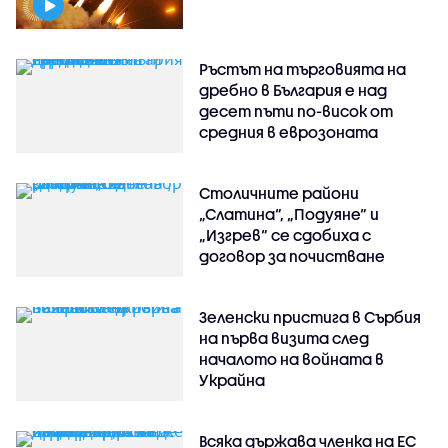
Ръстът на търговията на
дребно в България е над
десет пъти по-висок от
средния в еврозоната
Столичните райони
„Слатина“, „Подуяне“ и
„Изгрев“ се сдобиха с
договор за почистване
Зеленски пристига в Сърбия
на първа визита след
началото на войната в
Украйна
Всяка държава членка на ЕС