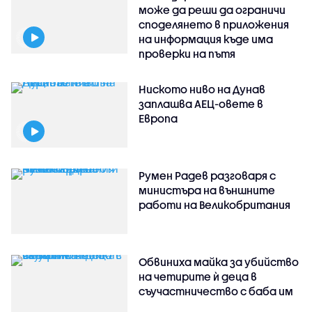
може да реши да ограничи
споделянето в приложения
на информация къде има
проверки на пътя
Ниското ниво на Дунав
заплашва АЕЦ-овете в
Европа
Румен Радев разговаря с
министъра на външните
работи на Великобритания
Обвиниха майка за убийство
на четирите ѝ деца в
съучастничество с баба им