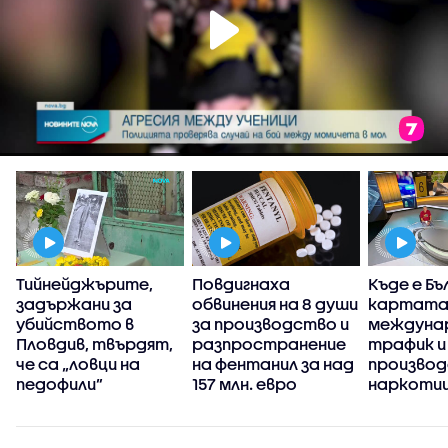
Тийнейджърите,
Повдигнаха
Къде е Бъ
н
задържани за
обвинения на 8 души
картата
убийството в
за производство и
междуна
Пловдив, твърдят,
разпространение
трафик и
че са „ловци на
на фентанил за над
производ
педофили”
157 млн. евро
наркоти