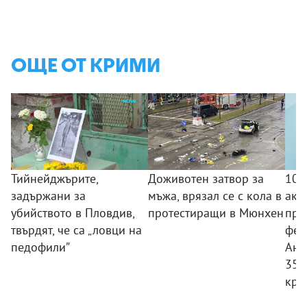
ОЩЕ ОТ КРИМИ
Тийнейджърите,
Доживотен затвор за
10 
задържани за
мъжа, врязал се с кола в
акц
убийството в Пловдив,
протестиращи в Мюнхен
про
твърдят, че са „ловци на
фен
педофили”
Ант
350
кри