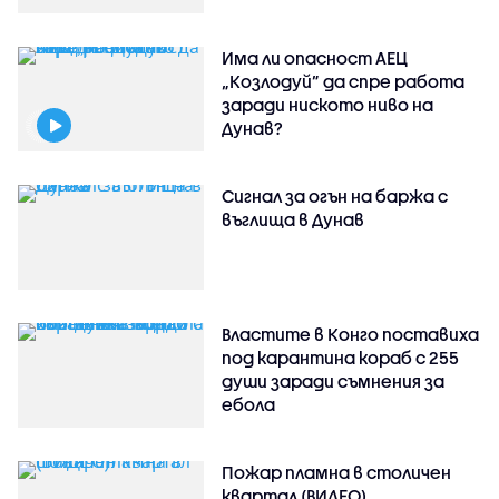
Има ли опасност АЕЦ
„Козлодуй” да спре работа
заради ниското ниво на
Дунав?
Сигнал за огън на баржа с
въглища в Дунав
Властите в Конго поставиха
под карантина кораб с 255
души заради съмнения за
ебола
Пожар пламна в столичен
квартал (ВИДЕО)