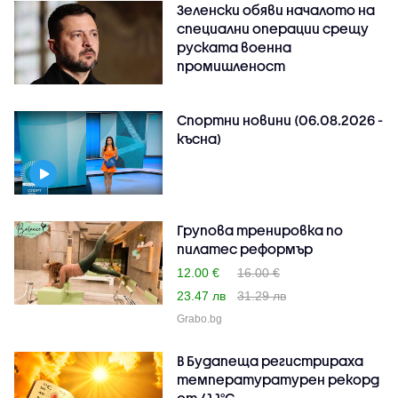
Зеленски обяви началото на
специални операции срещу
руската военна
промишленост
Спортни новини (06.08.2026 -
късна)
Групова тренировка по
пилатес реформър
12.00 €
16.00 €
23.47 лв
31.29 лв
Grabo.bg
В Будапеща регистрираха
температуратурен рекорд
от 41,1°C