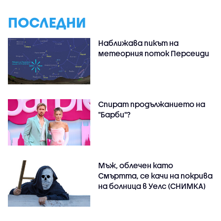
ПОСЛЕДНИ
Наближава пикът на
метеорния поток Персеиди
Спират продължанието на
"Барби"?
Мъж, облечен като
Смъртта, се качи на покрива
на болница в Уелс (СНИМКА)