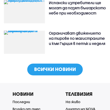
Испански изтребители ще
могат да пазят българското
небе при необходимост
Ограничават движението
на тирове по магистралите
и към Гърция в петък и неделя
ВСИЧКИ НОВИНИ
НОВИНИ
ТЕЛЕВИЗИЯ
Последни
На живо
Всичко от днес
Лицата на NOVA