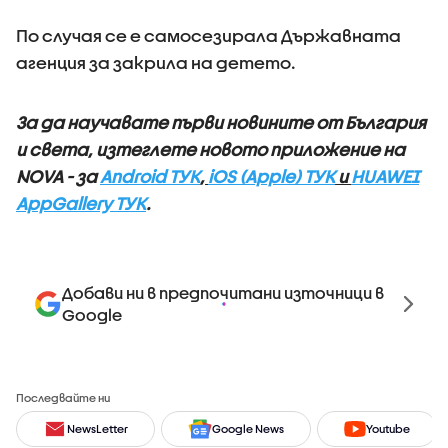
По случая се е самосезирала Държавната
агенция за закрила на детето.
За да научавате първи новините от България
и света, изтеглете новото приложение на
NOVA - за
Android ТУК
,
iOS (Apple) ТУК
и
HUAWEI
AppGallery ТУК
.
Добави ни в предпочитани източници в
Google
Последвайте ни
NewsLetter
Google News
Youtube