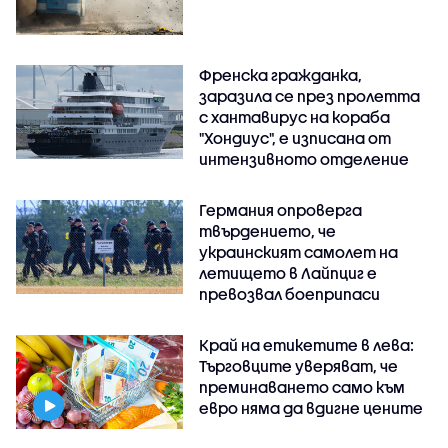
Френска гражданка,
заразила се през пролетта
с хантавирус на кораба
"Хондиус", е изписана от
интензивното отделение
Германия опроверга
твърдението, че
украинският самолет на
летището в Лайпциг е
превозвал боеприпаси
Край на етикетите в лева:
Търговците уверяват, че
преминаването само към
евро няма да вдигне цените