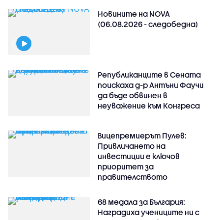
Новините на NOVA
(06.08.2026 - следобедна)
Републиканците в Сената
поискаха д-р Антъни Фаучи
да бъде обвинен в
неуважение към Конгреса
Вицепремиерът Пулев:
Привличането на
инвестиции е ключов
приоритет за
правителството
68 медала за България:
Наградиха учениците ни с