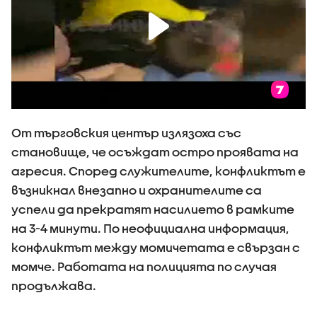
От търговския център излязоха със
становище, че осъждат остро проявата на
агресия. Според служителите, конфликтът е
възникнал внезапно и охранителите са
успели да прекратят насилието в рамките
на 3-4 минути. По неофициална информация,
конфликтът между момичетата е свързан с
момче. Работата на полицията по случая
продължава.