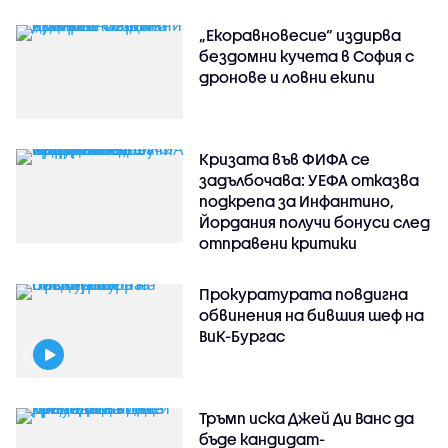
„Екоравновесие“ издирва
бездомни кучета в София с
дронове и ловни екипи
Кризата във ФИФА се
задълбочава: УЕФА отказва
подкрепа за Инфантино,
Йордания получи бонуси след
отправени критики
Прокуратурата повдигна
обвинения на бившия шеф на
ВиК-Бургас
Тръмп иска Джей Ди Ванс да
бъде кандидат-