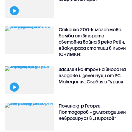
Откриха 200-килограмова
бомба от Втората
световна война в река Рейн,
евакуираха стотици в Кьолн
(СНИМКИ)
Засилен контрол на вноса на
плодове и зеленчуци от РС
Македония, Сърбия и Турция
Почина д-р Георги
Поптодоров – дългогодишен
неврохирург в „Пирогов“