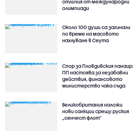
отличия от международни
олимпиади
Около 100 души са загинали
по време на масовото
нахлуване в Сеута
Спор за Пловдивския панаир:
ПП настоява за незабавни
действия, финансовото
министерство чака съда
Великобритания наложи
нови санкции срещу руския
„сенчест флот“