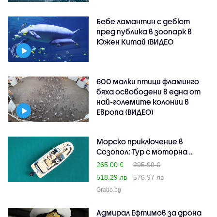
Бебе ламантин с дебют
пред публика в зоопарк в
Южен Китай (ВИДЕО
600 малки птици фламинго
бяха освободени в една от
най-големите колонии в
Европа (ВИДЕО)
Морско приключение в
Созопол: Тур с моторна ..
265.00 €
295.00 €
518.29 лв
576.97 лв
Grabo.bg
Адмирал Ефтимов за дрона