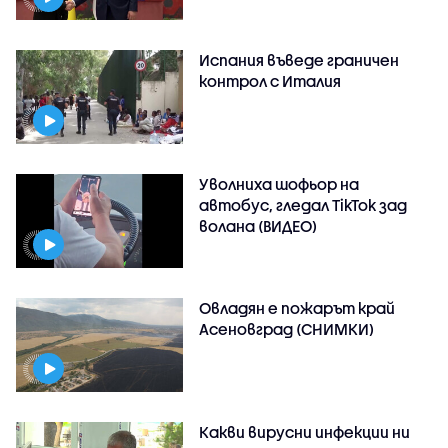
Испания въведе граничен
контрол с Италия
Уволниха шофьор на
автобус, гледал TikTok зад
волана (ВИДЕО)
Овладян е пожарът край
Асеновград (СНИМКИ)
Какви вирусни инфекции ни