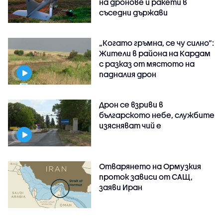
на дронове и ракети в
съседни държави
„Когато гръмна, се чу силно“:
Жители в района на Кардам
с разказ от мястото на
падналия дрон
Дрон се взриви в
българското небе, службите
изясняват чий е
Отварянето на Ормузкия
проток зависи от САЩ,
заяви Иран