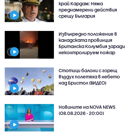
край Кардам: Няма
преднамерени действия
срещу България
Извънредно положение в
канадската провинция
Британска Колумбия заради
неконтролируем пожар
Стотици балони с горещ
въздух полетяха в небето
над Бристол (ВИДЕО)
Новините на NOVA NEWS
(08.08.2026 - 20:00)