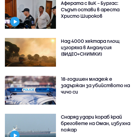
Аферата с ВиК – Бургас:
Съдът остави в ареста
Христо Широков
Над 4000 хектара площ
изгоряха в Андалусия
(ВИДЕО+СНИМКИ)
18-годишен младеж е
задържан за убийството на
чичо си
Снаряд удари кораб край
бреговете на Оман, избухна
пожар