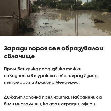
Заради пороя се е образувало и
свлачище
Проливен дъжд предизвика тежки
наводнения в турския егейски град Измир,
път се срути в района Мендерес.
Дъждът започна през нощта. Наводнени са
били много улици, както и сгради и офиси.