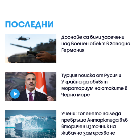
ПОСЛЕДНИ
Дронове са били засечени
над военен обект в Западна
Германия
Турция поиска от Русия и
Украйна да обявят
мораториум на атаките в
Черно море
Учени: Топенето на леда
превръща Антарктида във
вторичен източник на
живачно замърсяване