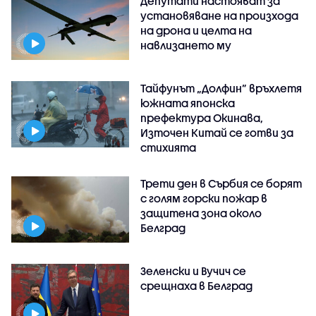
Депутати настояват за
установяване на произхода
на дрона и целта на
навлизането му
Тайфунът „Долфин” връхлетя
южната японска
префектура Окинава,
Източен Китай се готви за
стихията
Трети ден в Сърбия се борят
с голям горски пожар в
защитена зона около
Белград
Зеленски и Вучич се
срещнаха в Белград