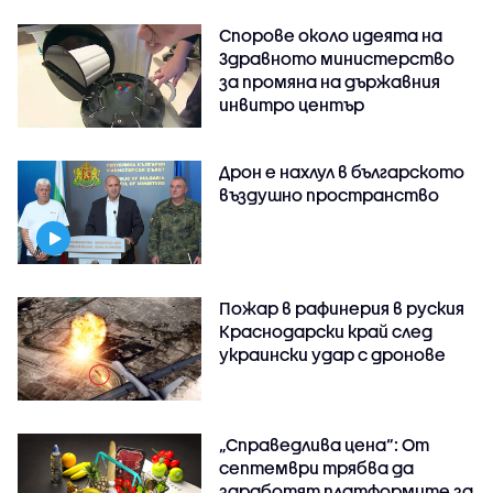
Спорове около идеята на
Здравното министерство
за промяна на държавния
инвитро център
Дрон е нахлул в българското
въздушно пространство
Пожар в рафинерия в руския
Краснодарски край след
украински удар с дронове
„Справедлива цена“: От
септември трябва да
заработят платформите за