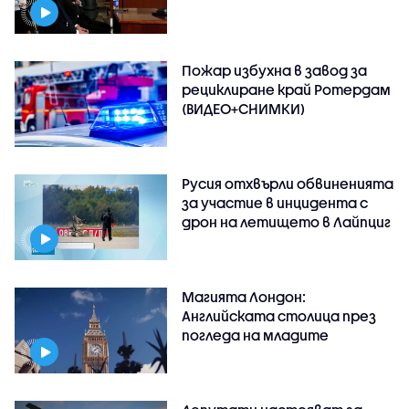
Пожар избухна в завод за
рециклиране край Ротердам
(ВИДЕО+СНИМКИ)
Русия отхвърли обвиненията
за участие в инцидента с
дрон на летището в Лайпциг
Магията Лондон:
Английската столица през
погледа на младите