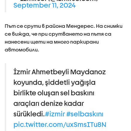
September 11, 2024
Път се срути в района Мендерес. На снимки
се вижда, че при срутването на пътя са
нанесени щети на много паркирани
автомобили.
İzmir Ahmetbeyli Maydanoz
koyunda, şiddetli yağışla
birlikte oluşan sel baskını
araçları denize kadar
sürükledi.
#izmir
#selbaskını
pic.twitter.com/uxSmsITu8N