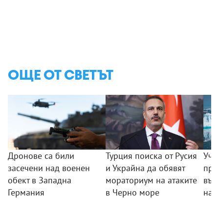
ОЩЕ ОТ СВЕТЪТ
Дронове са били
Турция поиска от Русия
Уче
засечени над военен
и Украйна да обявят
пре
обект в Западна
мораториум на атаките
във
Германия
в Черно море
на 