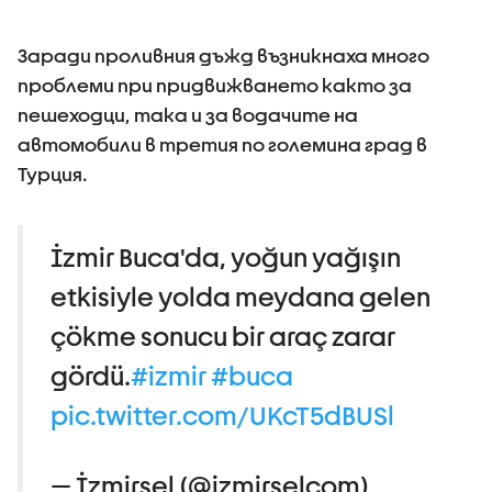
Заради проливния дъжд възникнаха много
проблеми при придвижването както за
пешеходци, така и за водачите на
автомобили в третия по големина град в
Турция.
İzmir Buca'da, yoğun yağışın
etkisiyle yolda meydana gelen
çökme sonucu bir araç zarar
gördü.
#izmir
#buca
pic.twitter.com/UKcT5dBUSl
— İzmirsel (@izmirselcom)