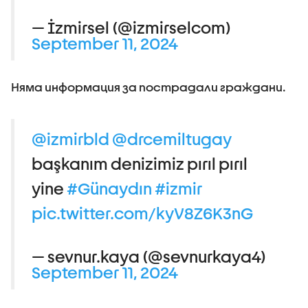
— İzmirsel (@izmirselcom)
September 11, 2024
Няма информация за пострадали граждани.
@izmirbld
@drcemiltugay
başkanım denizimiz pırıl pırıl
yine
#Günaydın
#izmir
pic.twitter.com/kyV8Z6K3nG
— sevnur.kaya (@sevnurkaya4)
September 11, 2024