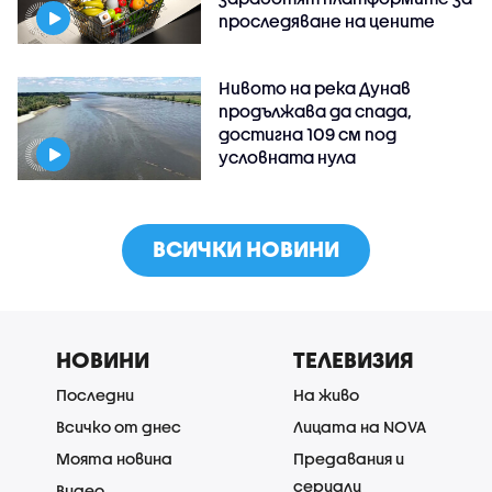
проследяване на цените
Нивото на река Дунав
продължава да спада,
достигна 109 см под
условната нула
ВСИЧКИ НОВИНИ
НОВИНИ
ТЕЛЕВИЗИЯ
Последни
На живо
Всичко от днес
Лицата на NOVA
Моята новина
Предавания и
сериали
Видео