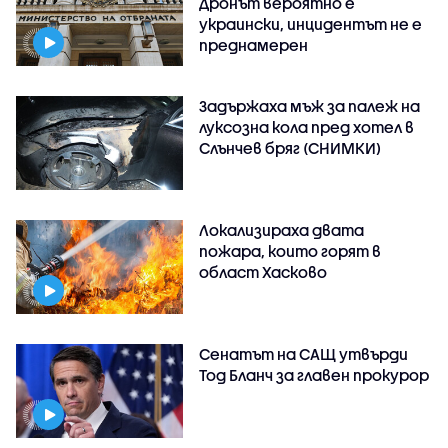
Дронът вероятно е
украински, инцидентът не е
преднамерен
Задържаха мъж за палеж на
луксозна кола пред хотел в
Слънчев бряг (СНИМКИ)
Локализираха двата
пожара, които горят в
област Хасково
Сенатът на САЩ утвърди
Тод Бланч за главен прокурор