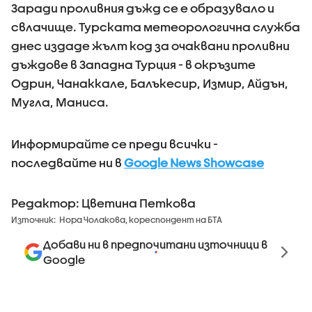
​Заради проливния дъжд се е образувало и
свлачище. Турската метеорологична служба
днес издаде жълт код за очаквани проливни
дъждове в Западна Турция - в окръзите
Одрин, Чанаккале, Балъкесир, Измир, Айдън,
Мугла, Маниса.
Информирайте се преди всички -
последвайте ни в
Google News Showcase
Редактор: Цветина Петкова
Източник:
Нора Чолакова, кореспондент на БТА
Добави ни в предпочитани източници в
Google