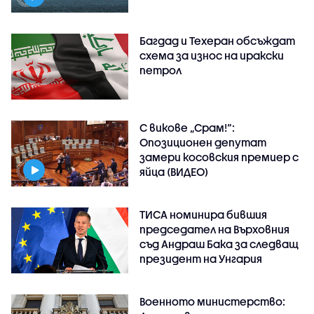
Багдад и Техеран обсъждат
схема за износ на иракски
петрол
С викове „Срам!“:
Опозиционен депутат
замери косовския премиер с
яйца (ВИДЕО)
ТИСА номинира бившия
председател на Върховния
съд Андраш Бака за следващ
президент на Унгария
Военното министерство: