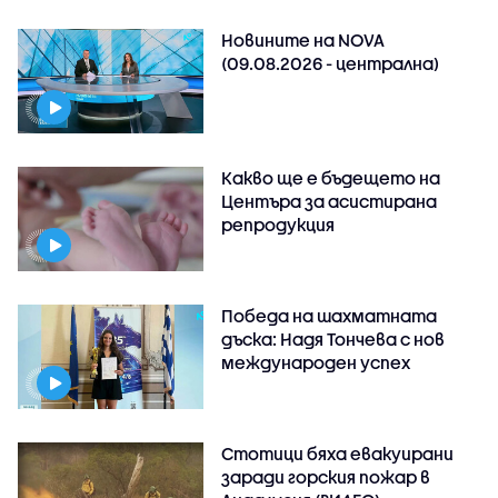
Новините на NOVA
(09.08.2026 - централна)
Какво ще е бъдещето на
Центъра за асистирана
репродукция
Победа на шахматната
дъска: Надя Тончева с нов
международен успех
Стотици бяха евакуирани
заради горския пожар в