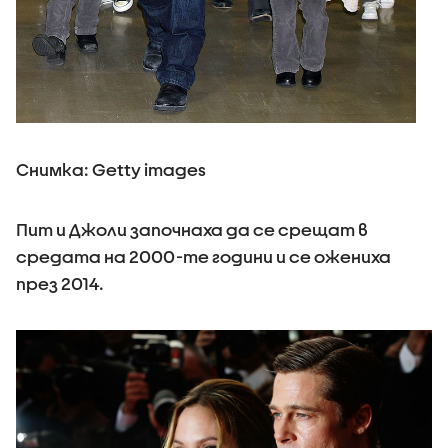
Снимка: Getty images
Пит и Джоли започнаха да се срещат в
средата на 2000-те години и се ожениха
през 2014.