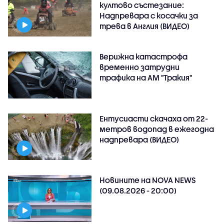
култово състезание:
Надпревара с косачки за
трева в Англия (ВИДЕО)
Верижна катастрофа
временно затрудни
трафика на АМ "Тракия"
Ентусиасти скачаха от 22-
метров водопад в ежегодна
надпревара (ВИДЕО)
Новините на NOVA NEWS
(09.08.2026 - 20:00)