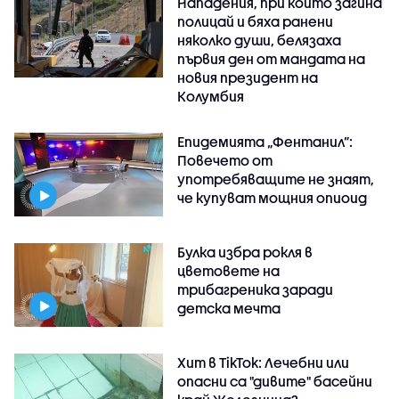
Нападения, при които загина
полицай и бяха ранени
няколко души, белязаха
първия ден от мандата на
новия президент на
Колумбия
Епидемията „Фентанил”:
Повечето от
употребяващите не знаят,
че купуват мощния опиоид
Булка избра рокля в
цветовете на
трибагреника заради
детска мечта
Хит в TikTok: Лечебни или
опасни са "дивите" басейни