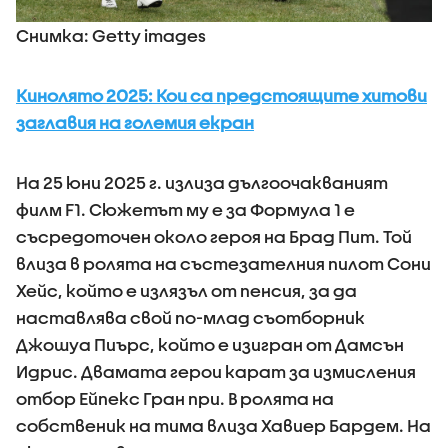
Снимка: Getty images
Кинолято 2025: Кои са предстоящите хитови
заглавия на големия екран
На 25 юни 2025 г. излиза дългоочакваният
филм F1. Сюжетът му е за Формула 1 е
съсредоточен около героя на Брад Пит. Той
влиза в ролята на състезателния пилот Сони
Хейс, който е излязъл от пенсия, за да
наставлява свой по-млад съотборник
Джошуа Пиърс, който е изигран от Дамсън
Идрис. Двамата герои карат за измисления
отбор Ейпекс Гран при. В ролята на
собственик на тима влиза Хавиер Бардем. На