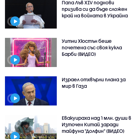
Папа Лъв XIV поднови
призива си да бъде сложен
край на войната в Украйна
Уитни Хюстън беше
почетена със своя кукла
Барби (ВИДЕО)
Израел отхвърли плана за
мир в Газа
Евакуираха над 1 млн. души в
Източен Китай заради
тайфуна "Долфин" (ВИДЕО)