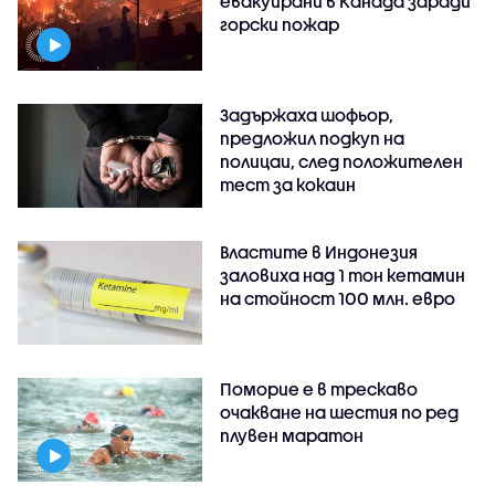
евакуирани в Канада заради
горски пожар
Задържаха шофьор,
предложил подкуп на
полицаи, след положителен
тест за кокаин
Властите в Индонезия
заловиха над 1 тон кетамин
на стойност 100 млн. евро
Поморие е в трескаво
очакване на шестия по ред
плувен маратон