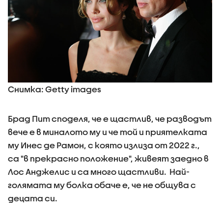
Снимка: Getty images
Брад Пит споделя, че е щастлив, че разводът
вече е в миналото му и че той и приятелката
му Инес де Рамон, с която излиза от 2022 г.,
са "в прекрасно положение", живеят заедно в
Лос Анджелис и са много щастливи. Най-
голямата му болка обаче е, че не общува с
децата си.