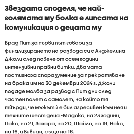
Звездата споделя, че най-
голямата му болка е липсата на
комуникация с децата му
Брад Пит за първи път говори за
финализирането на развода си с Анджелина
Джоли след повече от осем години
интензивни правни битки. Двамата
постигнаха споразумение за прекратяване
на брака им на 30 декември 2024 г. Джоли
подаде молба за развод с Пит дни след
частен полет с самолет, на който тя
твърди, че мъжът ѝ е бил агресивен към нея и
техните шест деца -Мадокс, на 23 години,
Пакс, на 21, Захара, на 20, Шайло, на 19, Нокс,
на 16, и Вивиан, също на 16.