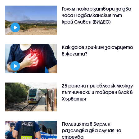
Голям пожар затвори за два
часа Подбалканския път
край Сливен (ВИДЕО)
Как да се грижим за сърцето
в жегата?
25 ранени при сблъсък между
пътнически и товарен влак в
Хърватия
Полицията в Берлин
разследва два случая на
стрелба