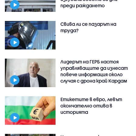
преди раждането
Свива ли се пазарът на
труда?
Лидерът на ГЕРБ настоя
управляващите да изнесат
повече информация около
случая с дрона край Кардам
Етикетите в евро, левът
окончателно отива в
историята