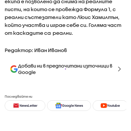
екипа е позволено да снима на реалните
писти, на които се провежда Формула 1, с
реални състезатели като Люис Хамилтън,
който участва и играе себе си. Голяма част
от каскадите са реални.
Редактор: Иван Иванов
Добави ни в предпочитани източници в
Google
Последвайте ни
NewsLetter
Google News
Youtube