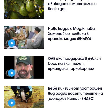
авокадото сменя пола си
всеки ден
Нови кадри с Моджтаба
Хаменей се появиха в
ирански медии (ВИДЕО)
ОАЕ екстрадираха в Дъблин
боса на влиятелен
ирландски наркокартел
Бебе пингвин от застрашен
вид радва посетителите на
зоопарк в Китай (ВИДЕО)