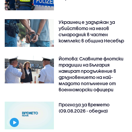
Украинец е задържан за
убийството на негов
сънародник в частен
комплекс в община Несебър
Йотова: Славните флотски
традиции на България
намират продължение в
дръзновението на най-
младото попълнение от
военноморски офицери
Прогноза за времето
(09.08.2026 - обедна)