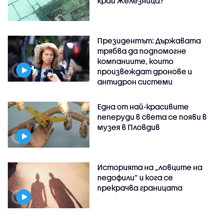
край Железница?
Президентът: Държавата
трябва да подпомогне
компаниите, които
произвеждат дронове и
антидрон системи
Една от най-красивите
пеперуди в света се появи в
музея в Пловдив
Историята на „ловците на
педофили” и кога се
прекрачва границата