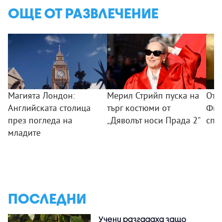
ОЩЕ ОТ РАЗВЛЕЧЕНИЕ
Магията Лондон:
Мерил Стрийп пуска на
От 
Английската столица
търг костюми от
Фил
през погледа на
„Дяволът носи Прада 2“
спо
младите
ПОСЛЕДНИ
Учени разгадаха защо