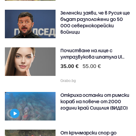
Зеленски заяви, че в Русия ще
бъдат разположени до 50
000 севернокорейски
войници
Почистване на лице с
ултразвукова шпатула Ul..
35.00 €
55.00 €
Grabo.bg
Откриха останки от римски
кораб на повече от 2000
години край Сицилия (ВИДЕО)
От кръчмарски спор до