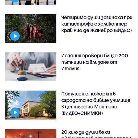
Четирима души загинаха при
катастрофа с хеликоптер
край Рио де Жанейро (ВИДЕО)
Испания провери близо 200
пътници на влизане от
Италия
Потушен е пожарът в
сградата на бивше училище
в центъра на Монтана
(ВИДЕО+СНИМКИ)
20 хиляди души бяха