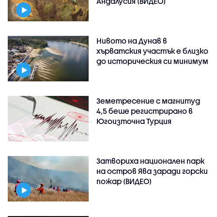
Андалусия (ВИДЕО)
Нивото на Дунав в
хърватския участък е близко
до историческия си минимум
Земетресение с магнитуд
4,5 беше регистрирано в
Югоизточна Турция
Затвориха национален парк
на остров Ява заради горски
пожар (ВИДЕО)