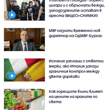
Убитият в Пловдив - горен с
цигари и с обръснати вежди,
заподозрените остават в
ареста (ВИДЕО+СНИМКИ)
МВР назначи временно нов
директор на ОДМВР-Бургас
Испания заплаши с ответни
мерки, ако Италия запази
граничния контрол между
двете държави
Как горещите вълни влияят
на цените на храните по
света