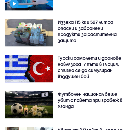
Иззеха 115 кг и 527 литра
опасни и забранени
продукти за растителна
защита
Турски самолети и дронове
навлязоха 17 пъти в Гърция,
стигна се до симулиран
въздушен бой
Футболен национал беше
убит с павета при грабеж в
Уганда