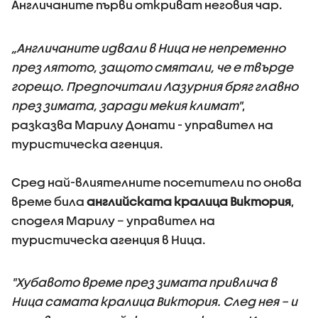
Англичаните първи откриват неговия чар.
„Англичаните идвали в Ница не непременно
през лятото, защото смятали, че е твърде
горещо. Предпочитали Лазурния бряг главно
през зимата, заради мекия климат"
,
разказва Марилу Донати - управител на
туристическа агенция.
Сред най-влиятелните посетители по онова
време била
английската кралица Виктория
,
споделя Марилу – управител на
туристическа агенция в Ница.
"Хубавото време през зимата привлича в
Ница самата кралица Виктория. След нея – и