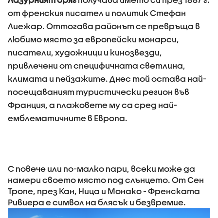
от френския писател и политик Стефан
Лиежар. Оттогава районът се превръща в
любимо място за европейски монарси,
писатели, художници и кинозвезди,
привлечени от специфичната светлина,
климата и пейзажите. Днес той остава най-
посещаваният туристически регион във
Франция, а плажовете му са сред най-
емблематичните в Европа.
С повече или по-малко пари, всеки може да
намери своето място под слънцето. От Сен
Тропе, през Кан, Ница и Монако - Френската
Ривиера е символ на блясък и безвремие.