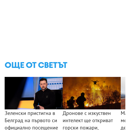
ОЩЕ ОТ СВЕТЪТ
Зеленски пристигна в
Дронове с изкуствен
Май
Белград на първото си
интелект ще откриват
мет
официално посещение
горски пожари,
дет