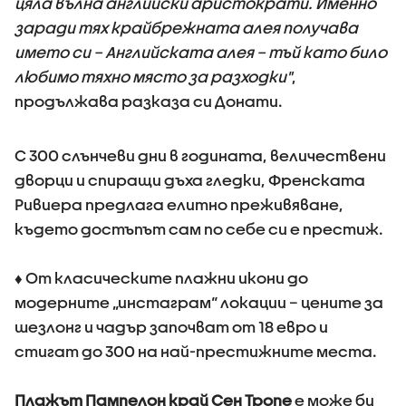
цяла вълна английски аристократи. Именно
заради тях крайбрежната алея получава
името си – Английската алея – тъй като било
любимо тяхно място за разходки"
,
продължава разказа си Донати.
С 300 слънчеви дни в годината, величествени
дворци и спиращи дъха гледки, Френската
Ривиера предлага елитно преживяване,
където достъпът сам по себе си е престиж.
♦ От класическите плажни икони до
модерните „инстаграм“ локации – цените за
шезлонг и чадър започват от 18 евро и
стигат до 300 на най-престижните места.
Плажът Пампелон край Сен Тропе
е може би