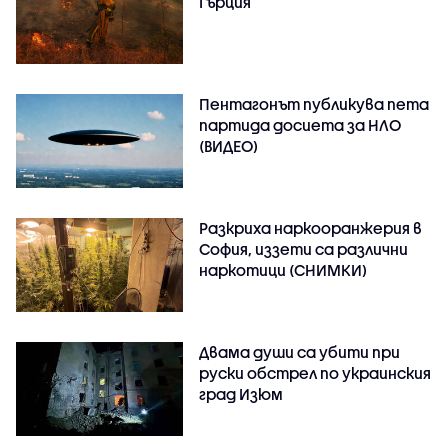
Гърция
Пентагонът публикува пета
партида досиета за НЛО
(ВИДЕО)
Разкриха наркооранжерия в
София, иззети са различни
наркотици (СНИМКИ)
Двама души са убити при
руски обстрeл по украинския
град Изюм