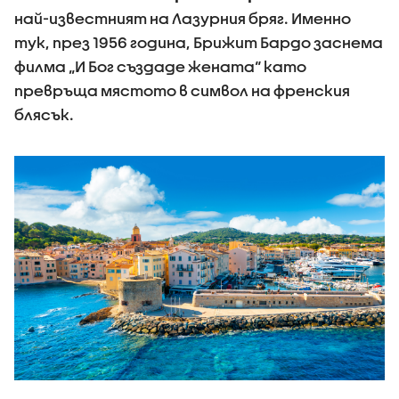
най-известният на Лазурния бряг. Именно
тук, през 1956 година, Брижит Бардо заснема
филма „И Бог създаде жената“ като
превръща мястото в символ на френския
блясък.