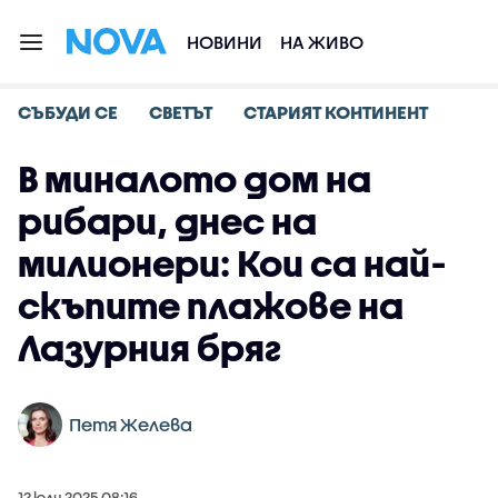
НОВИНИ
НА ЖИВО
СЪБУДИ СЕ
СВЕТЪТ
СТАРИЯТ КОНТИНЕНТ
В миналото дом на
рибари, днес на
милионери: Кои са най-
скъпите плажове на
Лазурния бряг
Петя Желева
12 юли 2025 08:16