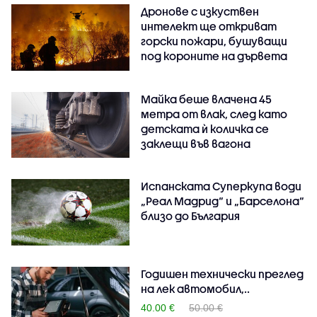
Дронове с изкуствен
интелект ще откриват
горски пожари, бушуващи
под короните на дървета
Майка беше влачена 45
метра от влак, след като
детската ѝ количка се
заклещи във вагона
Испанската Суперкупа води
„Реал Мадрид“ и „Барселона“
близо до България
Годишен технически преглед
на лек автомобил,..
40.00 €
50.00 €