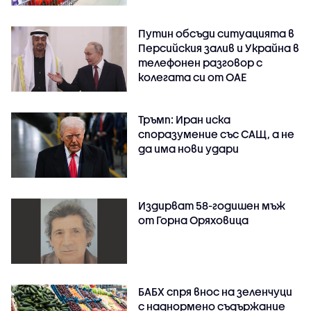
Путин обсъди ситуацията в
Персийския залив и Украйна в
телефонен разговор с
колегата си от ОАЕ
Тръмп: Иран иска
споразумение със САЩ, а не
да има нови удари
Издирват 58-годишен мъж
от Горна Оряховица
БАБХ спря внос на зеленчуци
с наднормено съдържание