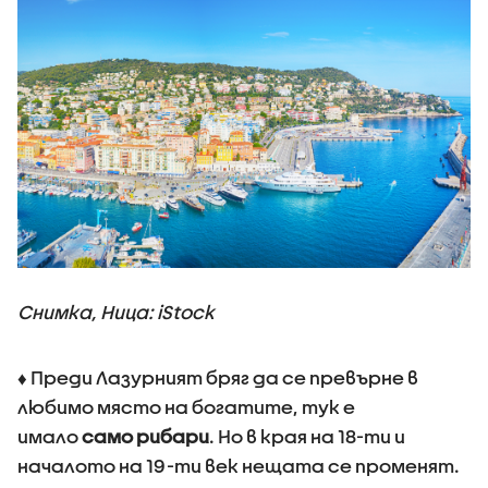
Снимка, Ница: iStock
♦ Преди Лазурният бряг да се превърне в
любимо място на богатите, тук е
имало
само рибари
. Но в края на 18-ти и
началото на 19-ти век нещата се променят.