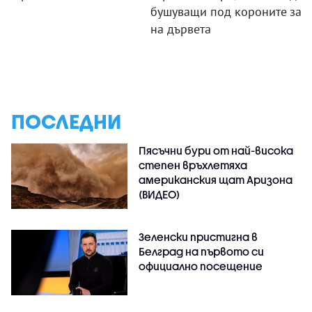
бушуващи под короните
зак
на дървета
ПОСЛЕДНИ
Пясъчни бури от най-висока
степен връхлетяха
американския щат Аризона
(ВИДЕО)
Зеленски пристигна в
Белград на първото си
официално посещение