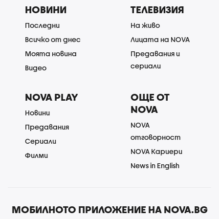
НОВИНИ
ТЕЛЕВИЗИЯ
Последни
На живо
Всичко от днес
Лицата на NOVA
Моята новина
Предавания и
сериали
Видео
NOVA PLAY
ОЩЕ ОТ
NOVA
Новини
NOVA
Предавания
отговорност
Сериали
NOVA Кариери
Филми
News in English
МОБИЛНОТО ПРИЛОЖЕНИЕ НА NOVA.BG