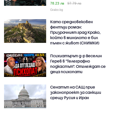
78.23 лв
97.79 лв
Grabo.bg
Като средновековен
фентъзи роман:
Призрачният град Крако,
който в миналото е бил
пълен с живот (СНИМКИ)
Психиатърът д-р Веселин
Герев в "Телеграфно
подкастът": Отглеждат се
деца психопати
Сенатът на САЩ прие
законопроект за санкции
срещу Русия и Иран