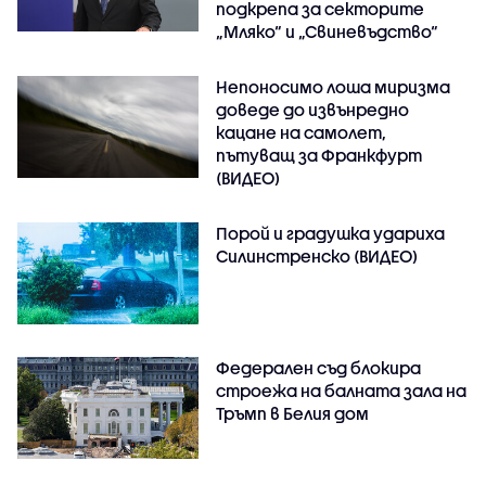
подкрепа за секторите
„Мляко“ и „Свиневъдство“
Непоносимо лоша миризма
доведе до извънредно
кацане на самолет,
пътуващ за Франкфурт
(ВИДЕО)
Порой и градушка удариха
Силинстренско (ВИДЕО)
Федерален съд блокира
строежа на балната зала на
Тръмп в Белия дом