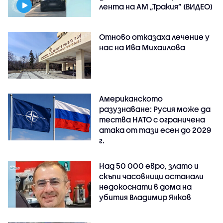
лента на АМ „Тракия” (ВИДЕО)
Отново отказаха лечение у
нас на Ива Михаилова
Американското
разузнаване: Русия може да
тества НАТО с ограничена
атака от тази есен до 2029
г.
Над 50 000 евро, злато и
скъпи часовници останали
недокоснати в дома на
убития Владимир Янков