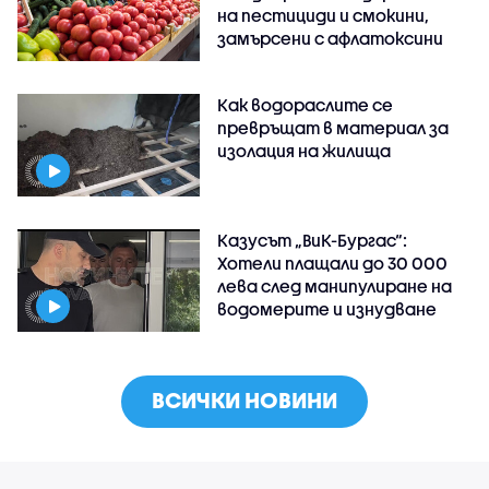
на пестициди и смокини,
замърсени с афлатоксини
Как водораслите се
превръщат в материал за
изолация на жилища
Казусът „ВиК-Бургас“:
Хотели плащали до 30 000
лева след манипулиране на
водомерите и изнудване
ВСИЧКИ НОВИНИ