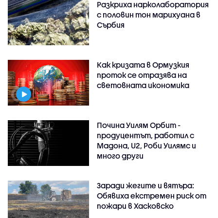
Разкриха нарколаборатория
с половин тон марихуана в
Сърбия
Как кризата в Ормузкия
проток се отразява на
световната икономика
Почина Уилям Орбит -
продуцентът, работил с
Мадона, U2, Роби Уилямс и
много други
Заради жегите и вятъра:
Обявиха екстремен риск от
пожари в Хасковско