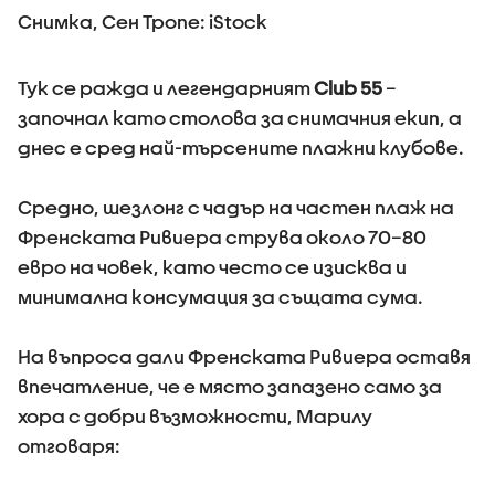
Снимка, Сен Тропе: iStock
Тук се ражда и легендарният
Club 55
–
започнал като столова за снимачния екип, а
днес е сред най-търсените плажни клубове.
Средно, шезлонг с чадър на частен плаж на
Френската Ривиера струва около 70–80
евро на човек, като често се изисква и
минимална консумация за същата сума.
На въпроса дали Френската Ривиера оставя
впечатление, че е място запазено само за
хора с добри възможности, Марилу
отговаря: