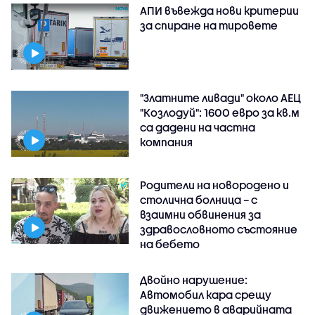
АПИ въвежда нови критерии
за спиране на тировете
"Златните ливади" около АЕЦ
"Козлодуй": 1600 евро за кв.м
са дадени на частна
компания
Родители на новородено и
столична болница – с
взаимни обвинения за
здравословното състояние
на бебето
Двойно нарушение:
Автомобил кара срещу
движението в аварийната