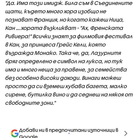
"Да. Има този имидж. Била съм в Съединените
щати, където много хора изобщо не
познават Франция, но когато кажеш Ница,
Кан ….хората възкликват - "Ах, Френската
Ривиера!" Всички знаят за филмовия фестивал
в Кан, за принцеса Грейс Кели, която
възражда Монако. Така че, да, Лазурнитя
бряг определено е символ на лукса, но тук
има и много неща за правене, за семейства
без особено високи доходи. Винаги можеш
просто да си вземеш хубава багета, малко
сирене, бутилка вино и да седнеш на някоя от
свободните зони."
Добави ни в предпочитани източници в
Google