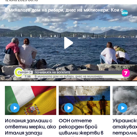
Испания заплаши с
ООН отчете
Украинск
ответни мерки, ако
рекорден брой
атакувах
Италия запази
цивилни жертви в
петролн