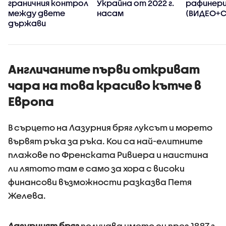
граничния контрол
Украйна от 2022 г.
рафинерии
между двете
насам
(ВИДЕО+
държави
Англичаните първи откриват
чара на това красиво кътче в
Европа
В сърцето на Лазурния бряг луксът и морето
вървят ръка за ръка. Кои са най-елитните
плажове по Френската Ривиера и наистина
ли лятото там е само за хора с високи
финансови възможности разказва Петя
Желева.
Лазурният бряг
получава името си през 1887 г.