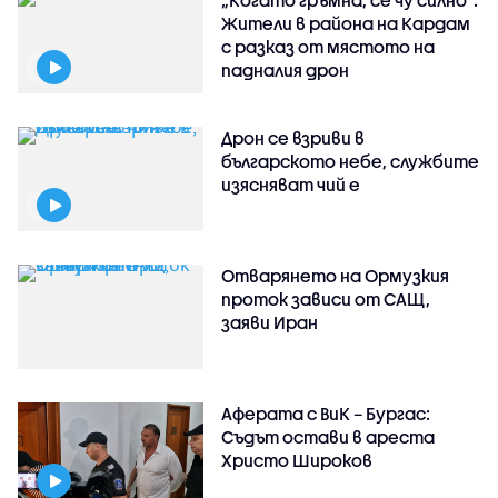
Жители в района на Кардам
с разказ от мястото на
падналия дрон
Дрон се взриви в
българското небе, службите
изясняват чий е
Отварянето на Ормузкия
проток зависи от САЩ,
заяви Иран
Аферата с ВиК – Бургас:
Съдът остави в ареста
Христо Широков