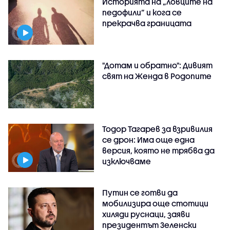
Историята на „ловците на
педофили” и кога се
прекрачва границата
"Дотам и обратно": Дивият
свят на Женда в Родопите
Тодор Тагарев за взривилия
се дрон: Има още една
версия, която не трябва да
изключваме
Путин се готви да
мобилизира още стотици
хиляди руснаци, заяви
президентът Зеленски