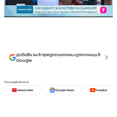
Добави ни в предпочитани източници в
Google
Последвайте ни
NewsLetter
Google News
Youtube