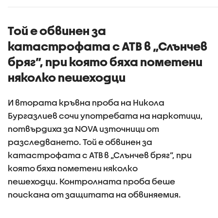
жестокост и
остават
садизъм от
непълнолетни,
Той е обвинен за
случаят е
катастрофата с АТВ в „Слънчев
безпрецедентен
бряг”, при която бяха пометени
няколко пешеходци
И втората кръвна проба на Никола
Бургазлиев сочи употребата на наркотици,
потвърдиха за NOVA източници от
разследването. Той е обвинен за
катастрофата с АТВ в „Слънчев бряг”, при
която бяха пометени няколко
пешеходци. Контролната проба беше
поискана от защитата на обвиняемия.