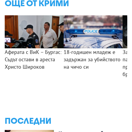
ОЩЕ ОТ КРИМИ
Аферата с ВиК – Бургас:
18-годишен младеж е
Зад
Съдът остави в ареста
задържан за убийството
пал
Христо Широков
на чичо си
пре
бря
ПОСЛЕДНИ