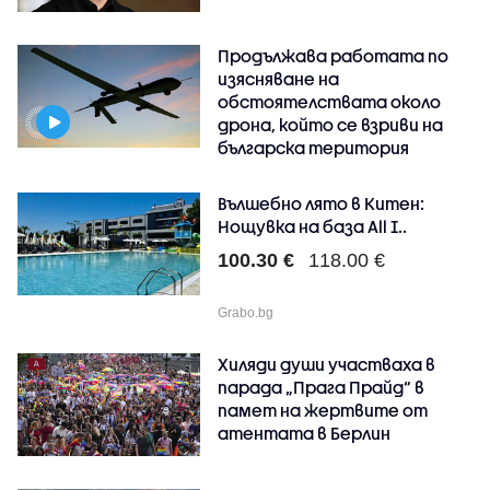
Продължава работата по
изясняване на
обстоятелствата около
дрона, който се взриви на
българска територия
Вълшебно лято в Китен:
Нощувка на база All I..
100.30 €
118.00 €
Grabo.bg
Хиляди души участваха в
парада „Прага Прайд“ в
памет на жертвите от
атентата в Берлин