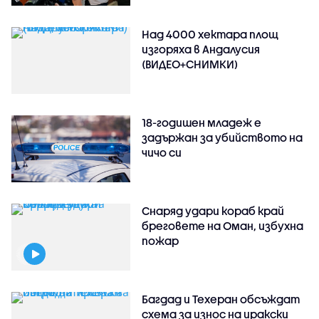
Над 4000 хектара площ
изгоряха в Андалусия
(ВИДЕО+СНИМКИ)
18-годишен младеж е
задържан за убийството на
чичо си
Снаряд удари кораб край
бреговете на Оман, избухна
пожар
Багдад и Техеран обсъждат
схема за износ на иракски