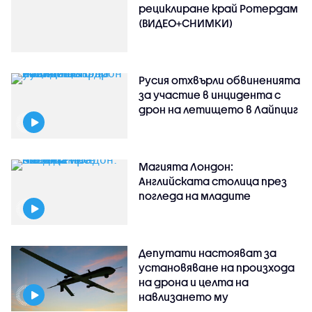
рециклиране край Ротердам
(ВИДЕО+СНИМКИ)
Русия отхвърли обвиненията
за участие в инцидента с
дрон на летището в Лайпциг
Магията Лондон:
Английската столица през
погледа на младите
Депутати настояват за
установяване на произхода
на дрона и целта на
навлизането му