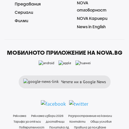
NOVA
Предавания
отговорност
Сериали
NOVA Кариери
Филми
News in English
МОБИЛНОТО ПРИЛОЖЕНИЕ НА NOVA.BG
Четете ни в Google News
Реклама
Реклама избори 2026
Разпространение на канали
Тарифа за откъси
Доставчици
Контакти
Общи условия
Поверителност
Политика ЛД
Правила за ползване