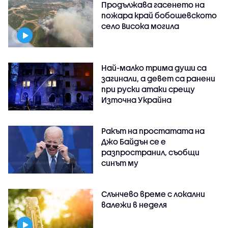
Продължава гасенето на
пожара край бобошевското
село Висока могила
Най-малко трима души са
загинали, а девет са ранени
при руски атаки срещу
Източна Украйна
Ракът на простатата на
Джо Байдън се е
разпространил, съобщи
синът му
Слънчево време с локални
валежи в неделя