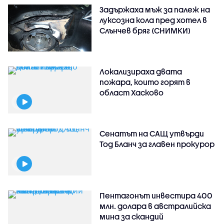
Задържаха мъж за палеж на
луксозна кола пред хотел в
Слънчев бряг (СНИМКИ)
Локализираха двата
пожара, които горят в
област Хасково
Сенатът на САЩ утвърди
Тод Бланч за главен прокурор
Пентагонът инвестира 400
млн. долара в австралийска
мина за скандий