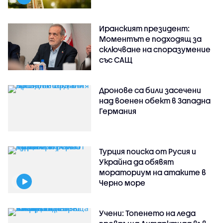
Иранският президент:
Моментът е подходящ за
сключване на споразумение
със САЩ
Дронове са били засечени
над военен обект в Западна
Германия
Турция поиска от Русия и
Украйна да обявят
мораториум на атаките в
Черно море
Учени: Топенето на леда