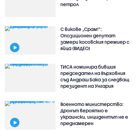
петрол
С викове „Срам!“:
Опозиционен депутат
замери косовския премиер с
яйца (ВИДЕО)
ТИСА номинира бившия
председател на Върховния
съд Андраш Бака за следващ
президент на Унгария
Военното министерство:
Дронът вероятно е
украински, инцидентът не е
преднамерен