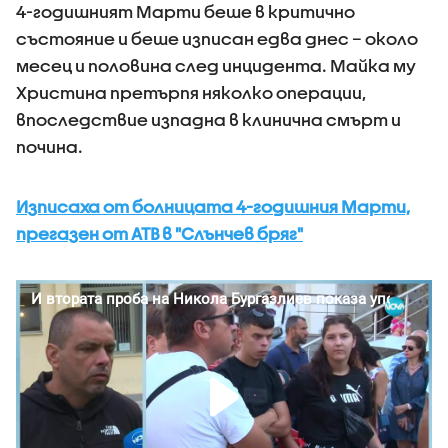
4-годишният Марти беше в критично
състояние и беше изписан едва днес – около
месец и половина след инцидента. Майка му
Христина претърпя няколко операции,
впоследствие изпадна в клинична смърт и
почина.
Изписаха от болницата 4-годишния Марти,
прегазен от АТВ в "Слънчев бряг"