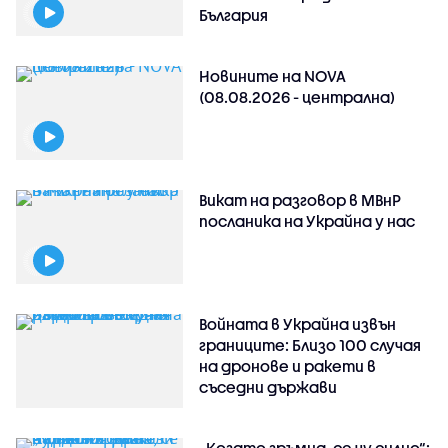
България
Новините на NOVA
(08.08.2026 - централна)
Викат на разговор в МВнР
посланика на Украйна у нас
Войната в Украйна извън
границите: Близо 100 случая
на дронове и ракети в
съседни държави
„Когато гръмна, се чу силно“: