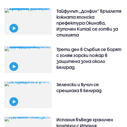
Тайфунът „Долфин” връхлетя
южната японска
префектура Окинава,
Източен Китай се готви за
стихията
Трети ден в Сърбия се борят
с голям горски пожар в
защитена зона около
Белград
Зеленски и Вучич се
срещнаха в Белград
Испания въведе граничен
контрол с Италия