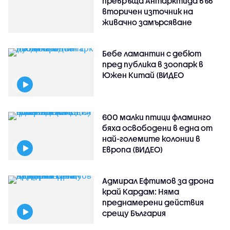
превръща Антарктида във
вторичен източник на
живачно замърсяване
Бебе ламантин с дебют
пред публика в зоопарк в
Южен Китай (ВИДЕО
600 малки птици фламинго
бяха освободени в една от
най-големите колонии в
Европа (ВИДЕО)
Адмирал Ефтимов за дрона
край Кардам: Няма
преднамерени действия
срещу България