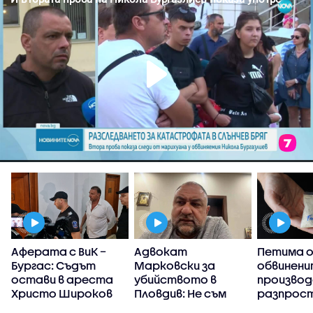
Аферата с ВиК –
Адвокат
Петима 
в
Бургас: Съдът
Марковски за
обвинени
с
остави в ареста
убийството в
производ
Христо Широков
Пловдив: Не съм
разпрос
виждал подобна
на фента