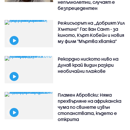
непълнолетни, случаят е
безпрецедентен
Режисьорът на „Добрият Уил
Хънтинг“ Гас Ван Сант - за
киното, Кърт Кобейн и новия
му филм "Мъртва хватка"
Рекордно ниското ниво на
Дунав край Видин разкри
необичайни плажове
Пламен Абровски: Няма
прехвърляне на африканска
чума по свинете извън
стопанствата, където е
открита