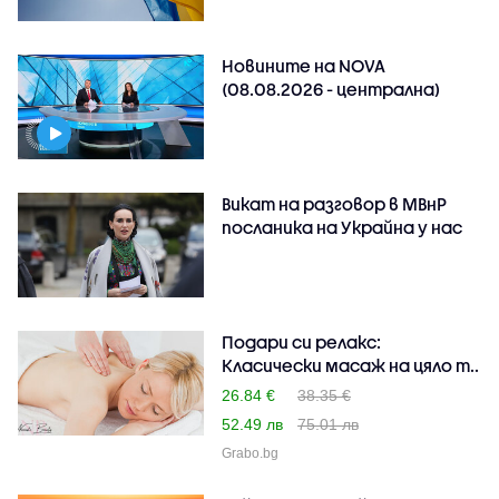
Новините на NOVA
(08.08.2026 - централна)
Викат на разговор в МВнР
посланика на Украйна у нас
Подари си релакс:
Класически масаж на цяло т..
26.84 €
38.35 €
52.49 лв
75.01 лв
Grabo.bg