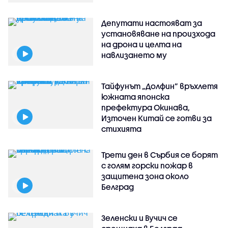
Депутати настояват за
установяване на произхода
на дрона и целта на
навлизането му
Тайфунът „Долфин” връхлетя
южната японска
префектура Окинава,
Източен Китай се готви за
стихията
Трети ден в Сърбия се борят
с голям горски пожар в
защитена зона около
Белград
Зеленски и Вучич се