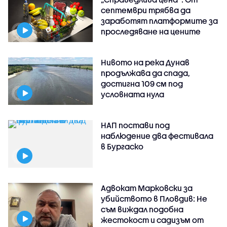
септември трябва да
заработят платформите за
проследяване на цените
Нивото на река Дунав
продължава да спада,
достигна 109 см под
условната нула
НАП постави под
наблюдение два фестивала
в Бургаско
Адвокат Марковски за
убийството в Пловдив: Не
съм виждал подобна
жестокост и садизъм от