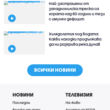
Най-застрашени от
западнонилска треска са
хората над 60 години и тези
с имунен дефицит
Хилядолетия под водата:
Какви находки продължава
да ни разкрива река Дунав
ВСИЧКИ НОВИНИ
НОВИНИ
ТЕЛЕВИЗИЯ
Последни
На живо
Всичко от днес
Лицата на NOVA