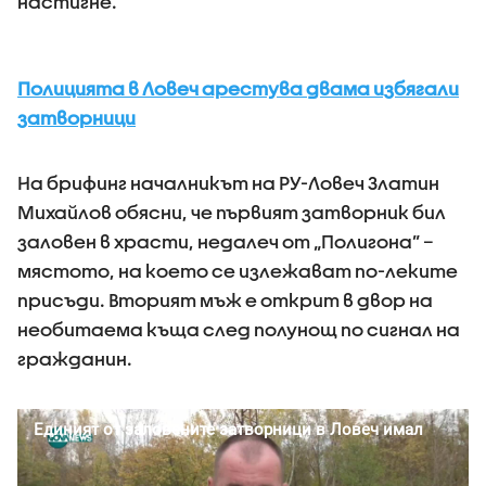
настигне.
Полицията в Ловеч арестува двама избягали
затворници
На брифинг началникът на РУ-Ловеч Златин
Михайлов обясни, че първият затворник бил
заловен в храсти, недалеч от „Полигона” –
мястото, на което се излежават по-леките
присъди. Вторият мъж е открит в двор на
необитаема къща след полунощ по сигнал на
гражданин.