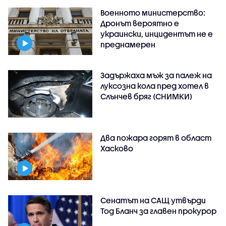
Военното министерство:
Дронът вероятно е
украински, инцидентът не е
преднамерен
Задържаха мъж за палеж на
луксозна кола пред хотел в
Слънчев бряг (СНИМКИ)
Два пожара горят в област
Хасково
Сенатът на САЩ утвърди
Тод Бланч за главен прокурор