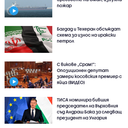
пожар
Багдад и Техеран обсъждат
схема за износ на иракски
петрол
С викове „Срам!“:
Опозиционен депутат
замери косовския премиер с
яйца (ВИДЕО)
ТИСА номинира бившия
председател на Върховния
съд Андраш Бака за следващ
президент на Унгария