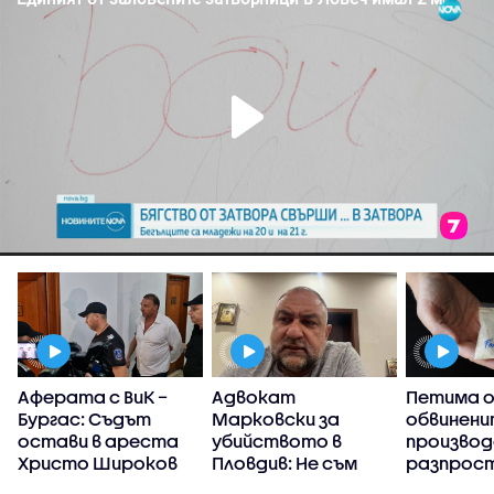
Аферата с ВиК –
Адвокат
Петима 
в
Бургас: Съдът
Марковски за
обвинени
с
остави в ареста
убийството в
производ
Христо Широков
Пловдив: Не съм
разпрос
виждал подобна
на фента