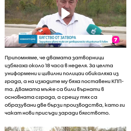
Припомняме, че двамата затворници
избягаха около 18 часа в неделя. За целта
униформени и цивилни полицаи обикаляха из
града, а на изходите му бяха поставени КПП-
та. Двамата мъже са били върнати в
основната сграда, а срещу тях са
образувани две бързи производства, като ги
чакат нови присъди заради бягството.