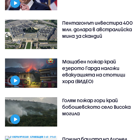
Пентагонът инвестира 400
млн. долара в австралийска
мина за скандий
Мащабен пожар край
езерото Гарда наложи
евакуацията на стотици
хора (ВИДЕО)
Голям пожар гори край
бобошевското село Висока
могила
Почина бащата на Лионел