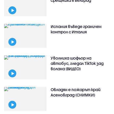
срещнаха в Белград
Испания въведе граничен
контрол с Италия
Уволниха шофьор на
автобус, гледал TikTok зад
волана (ВИДЕО)
Овладян е пожарът край
Асеновград (СНИМКИ)