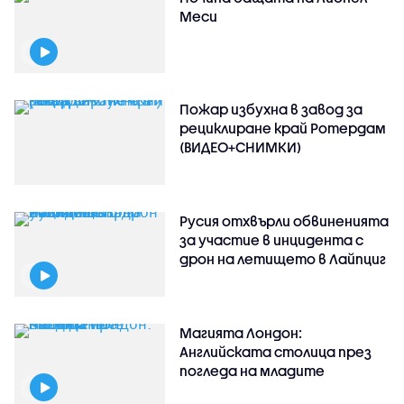
Меси
Пожар избухна в завод за
рециклиране край Ротердам
(ВИДЕО+СНИМКИ)
Русия отхвърли обвиненията
за участие в инцидента с
дрон на летището в Лайпциг
Магията Лондон:
Английската столица през
погледа на младите