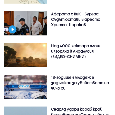
Аферата с ВиК – Бургас:
Съдът остави в ареста
Христо Широков
Над 4000 хектара площ
изгоряха в Андалусия
(ВИДЕО+СНИМКИ)
18-годишен младеж е
задържан за убийството на
чичо си
Снаряд удари кораб край
бреговете на Оман, избухна