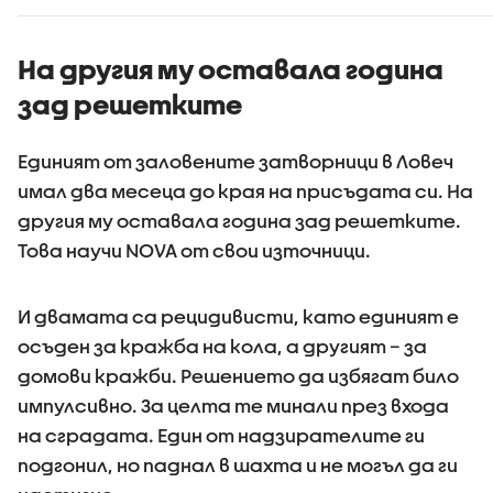
жестокост и
остават
садизъм от
непълнолетни,
На другия му оставала година
случаят е
зад решетките
безпрецедентен
Единият от заловените затворници в Ловеч
имал два месеца до края на присъдата си. На
другия му оставала година зад решетките.
Това научи NOVA от свои източници.
И двамата са рецидивисти, като единият е
осъден за кражба на кола, а другият – за
домови кражби. Решението да избягат било
импулсивно. За целта те минали през входа
на сградата. Един от надзирателите ги
подгонил, но паднал в шахта и не могъл да ги