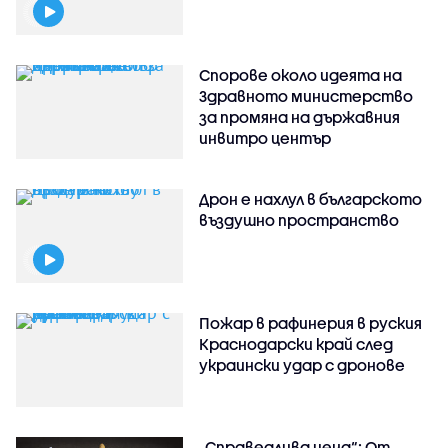
Спорове около идеята на
Здравното министерство
за промяна на държавния
инвитро център
Дрон е нахлул в българското
въздушно пространство
Пожар в рафинерия в руския
Краснодарски край след
украински удар с дронове
„Справедлива цена“: От