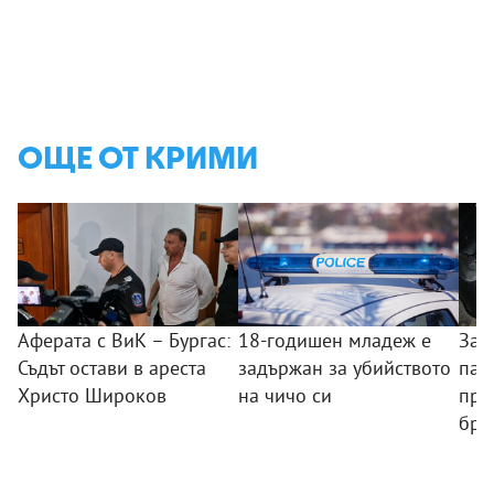
ОЩЕ ОТ КРИМИ
Аферата с ВиК – Бургас:
18-годишен младеж е
Зад
Съдът остави в ареста
задържан за убийството
пал
Христо Широков
на чичо си
пре
бря