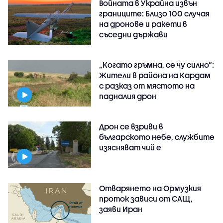
Войната в Украйна извън
границите: Близо 100 случая
на дронове и ракети в
съседни държави
„Когато гръмна, се чу силно“:
Жители в района на Кардам
с разказ от мястото на
падналия дрон
Дрон се взриви в
българското небе, службите
изясняват чий е
Отварянето на Ормузкия
проток зависи от САЩ,
заяви Иран