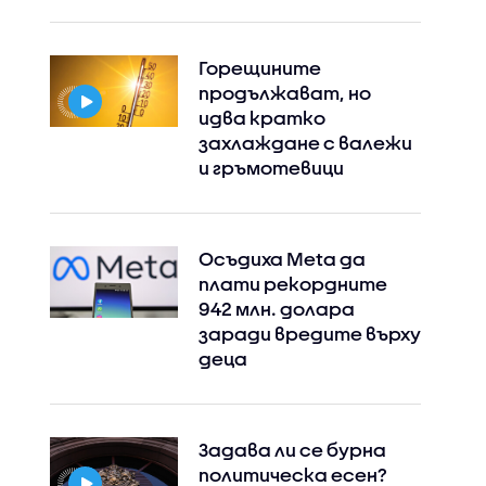
Горещините
продължават, но
идва кратко
захлаждане с валежи
и гръмотевици
Осъдиха Meta да
плати рекордните
942 млн. долара
заради вредите върху
деца
Задава ли се бурна
политическа есен?