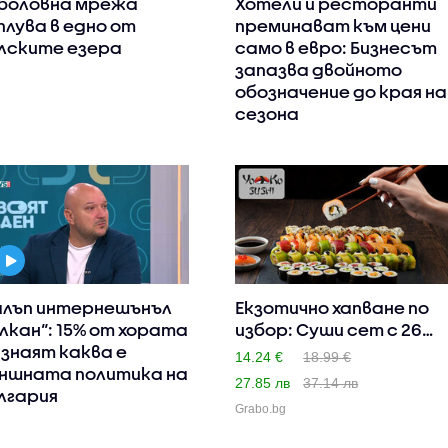
боловна мрежа
Хотели и ресторанти
плува в едно от
преминават към цени
лските езера
само в евро: Бизнесът
запазва двойното
обозначение до края на
сезона
алъп интернешънъл
Екзотично хапване по
лкан“: 15% от хората
избор: Суши сет с 26
 знаят каква е
ил..
14.24 €
18.99 €
ншната политика на
27.85 лв
37.14 лв
лгария
Grabo.bg