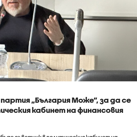
партия „България Може”, за да се
ическия кабинет на финансовия
бъде съветник в политическия кабинет на