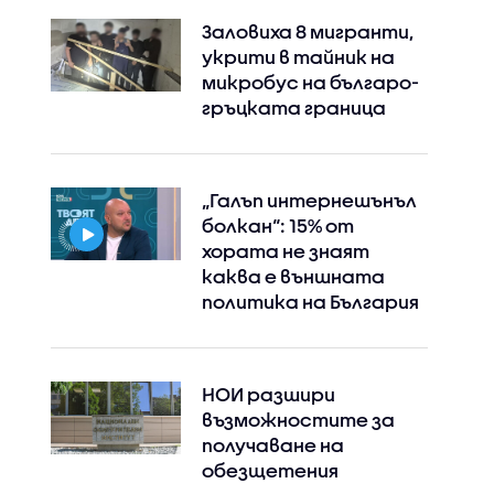
Заловиха 8 мигранти,
укрити в тайник на
микробус на българо-
гръцката граница
„Галъп интернешънъл
болкан“: 15% от
хората не знаят
каква е външната
политика на България
НОИ разшири
възможностите за
получаване на
обезщетения