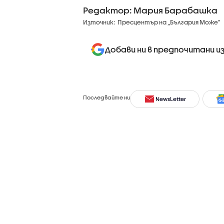
Редактор: Мария Барабашка
Източник:
Пресцентър на „България Може“
Добави ни в предпочитани и
Последвайте ни
NewsLetter