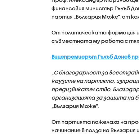
финансовия министър Гълъб До
партия „България Може”, от к
От политическата формация и
съвместната му работа с тях
Вицепремиерът Гълъб Донев пр
„
С благодарност за всеотдайн
каузите на партията, изпращ
предизвикателство. Благодар
организацията за защита на б
„България Може”.
От партията пожелаха на проф
начинание в полза на България