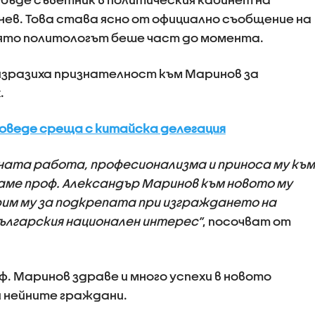
нев. Това става ясно от официално съобщение на
оято политологът беше част до момента.
зразиха признателност към Маринов за
.
оведе среща с китайска делегация
ата работа, професионализма и приноса му към
аме проф. Александър Маринов към новото му
им му за подкрепата при изграждането на
ългарския национален интерес”
, посочват от
. Маринов здраве и много успехи в новото
 и нейните граждани.