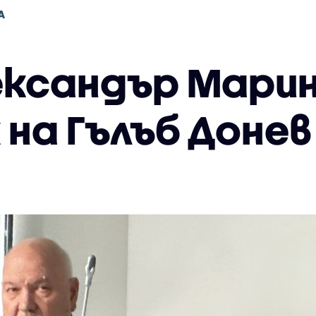
А
ександър Мари
 на Гълъб Донев