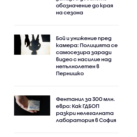
обозначение до края
на сезона
Бой и унижение пред
камера: Полицията се
самосезира заради
видео с насилие над
непълнолетен в
Пернишко
Фентанил за 300 млн.
евро: Как ГДБОП
разкри нелегалната
лаборатория в София