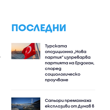
ПОСЛЕДНИ
Турската
опозиционна „Нова
партия“ изпреварва
партията на Ердоган,
според
социологическо
проучване
Сапьори премахнаха
експлозиви от Дунав в