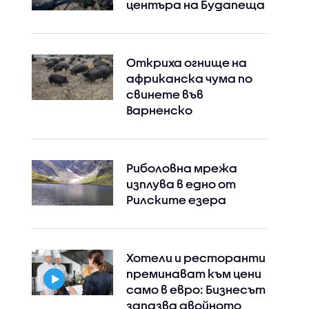
центъра на Будапеща
Откриха огнище на
африканска чума по
свинете във
Варненско
Instagram
Facebook
Риболовна мрежа
изплува в едно от
Рилските езера
Хотели и ресторанти
преминават към цени
само в евро: Бизнесът
запазва двойното