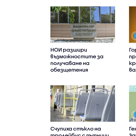
НОИ разшири
Го
възможностите за
пр
получаване на
кр
обезщетения
ва
Счупиха стъкло на
Ге
тролейбус с пътници,
За