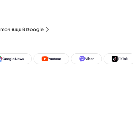
зточници в Google
Google News
Youtube
Viber
TikTok