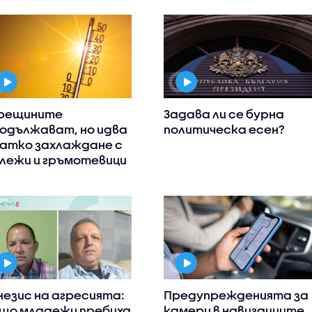
рещините
Задава ли се бурна
одължават, но идва
политическа есен?
атко захлаждане с
лежи и гръмотевици
незис на агресията:
Предупрежденията за
що младежи пребиха
камери в навигациите