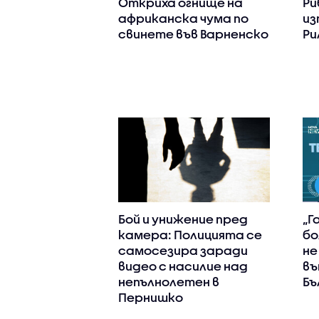
Откриха огнище на
Ри
африканска чума по
из
свинете във Варненско
Ри
Бой и унижение пред
„Г
камера: Полицията се
бо
самосезира заради
не
видео с насилие над
въ
непълнолетен в
Бъ
Пернишко