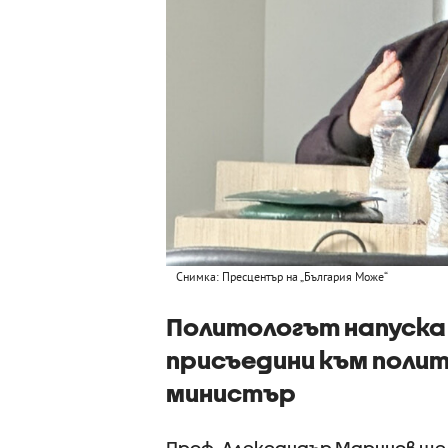
Снимка: Пресцентър на „България Може“
Политологът напуска 
присъедини към полит
министър
Проф. Александър Маринов ще 