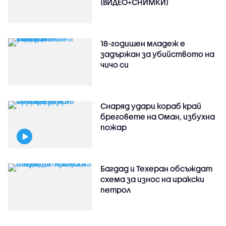
(ВИДЕО+СНИМКИ)
18-годишен младеж е
задържан за убийството на
чичо си
Снаряд удари кораб край
бреговете на Оман, избухна
пожар
Багдад и Техеран обсъждат
схема за износ на иракски
петрол