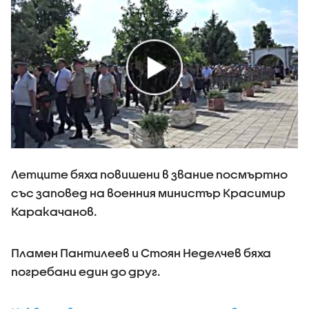
Летците бяха повишени в звание посмъртно
със заповед на военния министър Красимир
Каракачанов.
Пламен Пантилеев и Стоян Неделчев бяха
погребани един до друг.