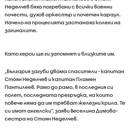
Неделчев бяха погребани с всички военни
почести, духов оркестър и почетен караул.
Начело на процесията застанаха колеги на
загиналите.
Като герои ще ги запомнят и близките им.
„България загуби двама спасители - капитан
Стоян Неделчев и капитан Пламен
Пантилеев. Рамо до рамо, в последния си
полет, последната прегръдка, на които
повече няма да им трябват железни крила. Те
си имат ангелски”, заяви Веселина Димова-
сестра на Стоян Неделчев.