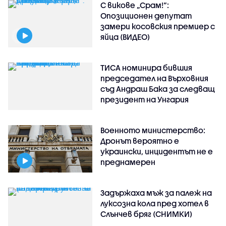
С викове „Срам!“:
Опозиционен депутат
замери косовския премиер с
яйца (ВИДЕО)
ТИСА номинира бившия
председател на Върховния
съд Андраш Бака за следващ
президент на Унгария
Военното министерство:
Дронът вероятно е
украински, инцидентът не е
преднамерен
Задържаха мъж за палеж на
луксозна кола пред хотел в
Слънчев бряг (СНИМКИ)