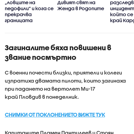
„ловците на
Дивият свят на
разследв
педофили” и кога се
Женда в Родопите
инцидент
прекрачва
който се
границата
край Кар
Загиналите бяха повишени в
звание посмъртно
С военни почести близки, приятели и колеги
изпратиха двамата пилоти, които загинаха
при падането на вертолет Ми-17
край Пловдив в понеделник.
СНИМКИ ОТ ПОКЛОНЕНИЕТО ВИЖТЕ ТУК
Капитаните Пламен Пантилеев и Стоян