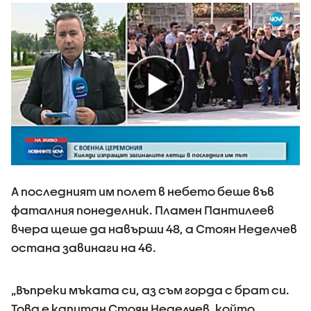
А последният им полет в небето беше във
фаталния понеделник. Пламен Пантилеев
вчера щеше да навърши 48, а Стоян Неделчев
остана завинаги на 46.
„Въпреки мъката си, аз съм горда с брат си.
Това е капитан Стоян Неделчев, който