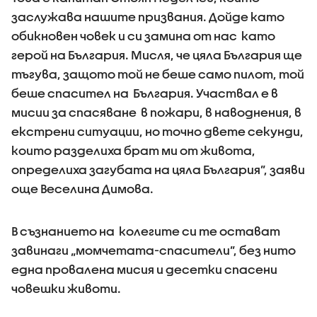
заслужава нашите призвания. Дойде като
обикновен човек и си замина от нас като
герой на България. Мисля, че цяла България ще
тъгува, защото той не беше само пилот, той
беше спасител на България. Участвал е в
мисии за спасяване в пожари, в наводнения, в
екстрени ситуации, но точно двете секунди,
които разделиха брат ми от живота,
определиха загубата на цяла България”, заяви
още Веселина Димова.
В съзнанието на колегите си те остават
завинаги „момчетата-спасители”, без нито
една провалена мисия и десетки спасени
човешки животи.