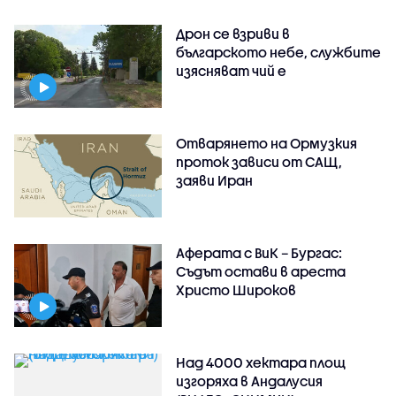
Дрон се взриви в
българското небе, службите
изясняват чий е
Отварянето на Ормузкия
проток зависи от САЩ,
заяви Иран
Аферата с ВиК – Бургас:
Съдът остави в ареста
Христо Широков
Над 4000 хектара площ
изгоряха в Андалусия