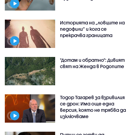
Историята на „ловците на
педофили” и кога се
прекрачва границата
"Дотам и обратно": Дивият
свят на Женда в Родопите
Тодор Тагарев за взривилия
се дрон: Има още една
версия, която не трябва да
изключваме
Путин се готви да