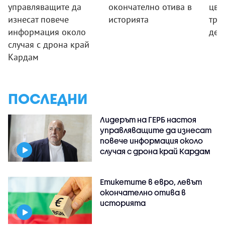
управляващите да
окончателно отива в
цве
изнесат повече
историята
три
информация около
дет
случая с дрона край
Кардам
ПОСЛЕДНИ
Лидерът на ГЕРБ настоя
управляващите да изнесат
повече информация около
случая с дрона край Кардам
Етикетите в евро, левът
окончателно отива в
историята