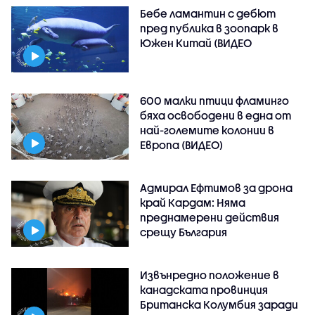
Бебе ламантин с дебют
пред публика в зоопарк в
Южен Китай (ВИДЕО
600 малки птици фламинго
бяха освободени в една от
най-големите колонии в
Европа (ВИДЕО)
Адмирал Ефтимов за дрона
край Кардам: Няма
преднамерени действия
срещу България
Извънредно положение в
канадската провинция
Британска Колумбия заради