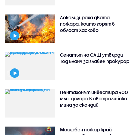
Локализираха двата
пожара, които горят в
област Хасково
Сенатът на САЩ утвърди
Тод Бланч за главен прокурор
Пентагонът инвестира 400
млн. долара в австралийска
мина за скандий
Мащабен пожар край