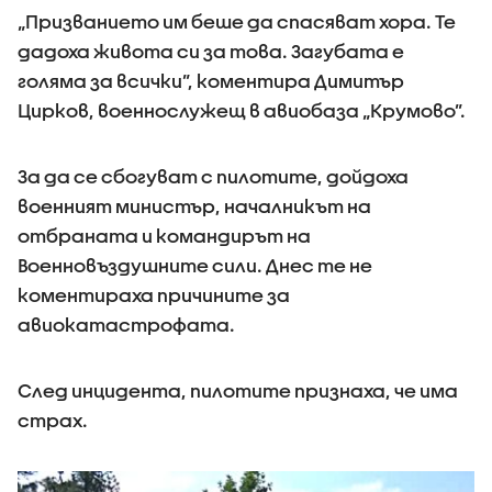
„Призванието им беше да спасяват хора. Те
дадоха живота си за това. Загубата е
голяма за всички”, коментира Димитър
Цирков, военнослужещ в авиобаза „Крумово”.
За да се сбогуват с пилотите, дойдоха
военният министър, началникът на
отбраната и командирът на
Военновъздушните сили. Днес те не
коментираха причините за
авиокатастрофата.
След инцидента, пилотите признаха, че има
страх.