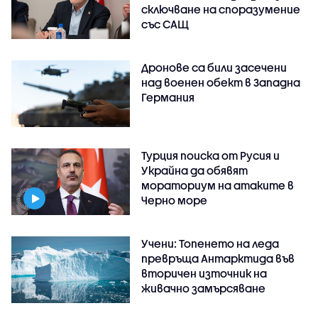
сключване на споразумение
със САЩ
Дронове са били засечени
над военен обект в Западна
Германия
Турция поиска от Русия и
Украйна да обявят
мораториум на атаките в
Черно море
Учени: Топенето на леда
превръща Антарктида във
вторичен източник на
живачно замърсяване