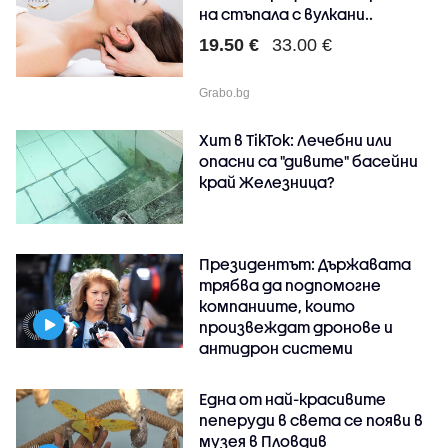
на стъпала с вулкани..
19.50 €
33.00 €
Grabo.bg
Хит в TikTok: Лечебни или
опасни са "дивите" басейни
край Железница?
Президентът: Държавата
трябва да подпомогне
компаниите, които
произвеждат дронове и
антидрон системи
Една от най-красивите
пеперуди в света се появи в
музея в Пловдив