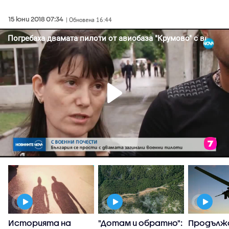
15 юни 2018 07:34
| Обновена 16:44
Историята на
"Дотам и обратно":
Продълж