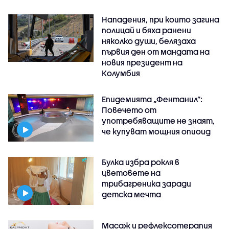
Нападения, при които загина
полицай и бяха ранени
няколко души, белязаха
първия ден от мандата на
новия президент на
Колумбия
Епидемията „Фентанил”:
Повечето от
употребяващите не знаят,
че купуват мощния опиоид
Булка избра рокля в
цветовете на
трибагреника заради
детска мечта
Масаж и рефлексотерапия