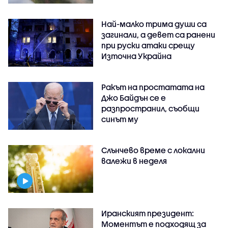
Най-малко трима души са
загинали, а девет са ранени
при руски атаки срещу
Източна Украйна
Ракът на простатата на
Джо Байдън се е
разпространил, съобщи
синът му
Слънчево време с локални
валежи в неделя
Иранският президент:
Моментът е подходящ за