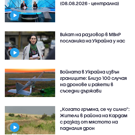
(08.08.2026 - централна)
Викат на разговор в МВнР
посланика на Украйна у нас
Войната в Украйна извън
границите: Близо 100 случая
на дронове и ракети в
съседни държави
„Когато гръмна, се чу силно“:
Жители в района на Кардам
с разказ от мястото на
падналия дрон