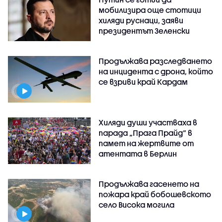
мобилизира още стотици
хиляди руснаци, заяви
президентът Зеленски
Продължава разследването
на инцидента с дрона, който
се взриви край Кардам
Хиляди души участваха в
парада „Прага Прайд“ в
памет на жертвите от
атентата в Берлин
Продължава гасенето на
пожара край бобошевското
село Висока могила