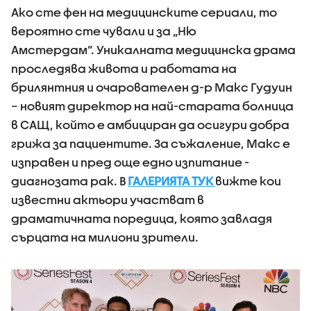
Ако сте фен на медицинските сериали, то
вероятно сте чували и за „Ню
Амстердам“. Уникалната медицинска драма
проследява живота и работата на
брилянтния и очарователен д-р Макс Гудуин
– новият директор на най-старата болница
в САЩ, който е амбициран да осигури добра
грижа за пациентите. За съжаление, Макс е
изправен и пред още едно изпитание -
диагнозата рак. В
ГАЛЕРИЯТА ТУК
вижте кои
известни актьори участват в
драматичната поредица, която завладя
сърцата на милиони зрители.