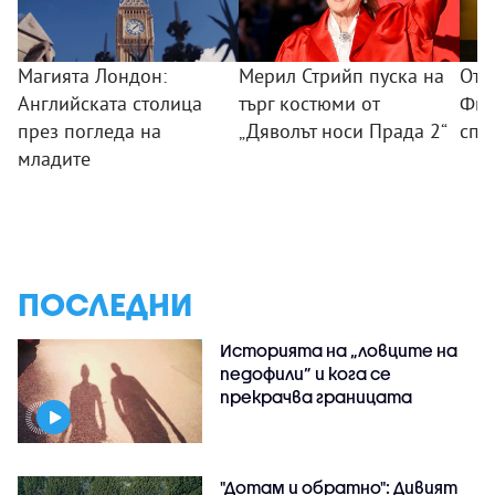
Магията Лондон:
Мерил Стрийп пуска на
От 
Английската столица
търг костюми от
Фил
през погледа на
„Дяволът носи Прада 2“
спо
младите
ПОСЛЕДНИ
Историята на „ловците на
педофили” и кога се
прекрачва границата
"Дотам и обратно": Дивият