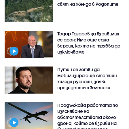
свят на Женда в Родопите
Тодор Тагарев за взривилия
се дрон: Има още една
версия, която не трябва да
изключваме
Путин се готви да
мобилизира още стотици
хиляди руснаци, заяви
президентът Зеленски
Продължава работата по
изясняване на
обстоятелствата около
дрона, който се взриви на