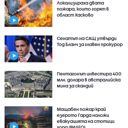
Локализираха двата
пожара, които горят в
област Хасково
Сенатът на САЩ утвърди
Тод Бланч за главен прокурор
Пентагонът инвестира 400
млн. долара в австралийска
мина за скандий
Мащабен пожар край
езерото Гарда наложи
евакуацията на стотици
хора (ВИДЕО)