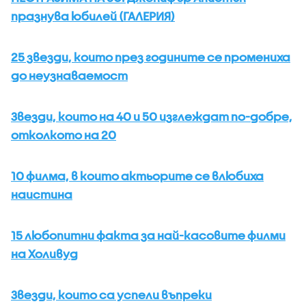
празнува юбилей (ГАЛЕРИЯ)
25 звезди, които през годините се промениха
до неузнаваемост
Звезди, които на 40 и 50 изглеждат по-добре,
отколкото на 20
10 филма, в които актьорите се влюбиха
наистина
15 любопитни факта за най-касовите филми
на Холивуд
Звезди, които са успели въпреки