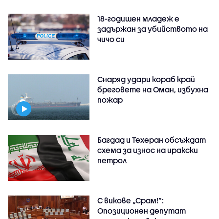
18-годишен младеж е
задържан за убийството на
чичо си
Снаряд удари кораб край
бреговете на Оман, избухна
пожар
Багдад и Техеран обсъждат
схема за износ на иракски
петрол
С викове „Срам!“:
Опозиционен депутат