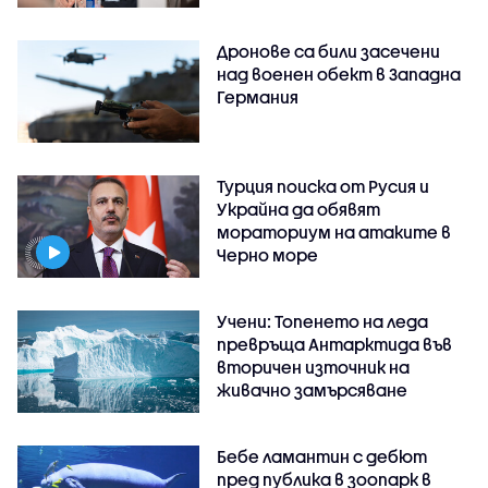
Дронове са били засечени
над военен обект в Западна
Германия
Турция поиска от Русия и
Украйна да обявят
мораториум на атаките в
Черно море
Учени: Топенето на леда
превръща Антарктида във
вторичен източник на
живачно замърсяване
Бебе ламантин с дебют
пред публика в зоопарк в