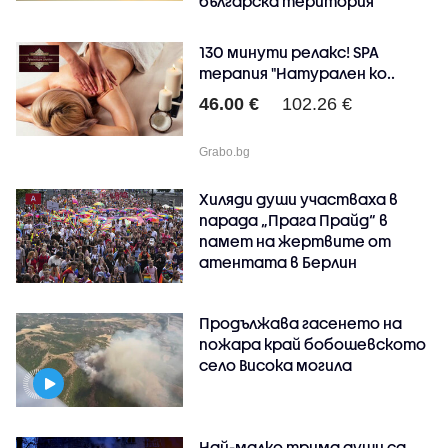
българска територия
130 минути релакс! SPA
терапия "Натурален ко..
46.00 €
102.26 €
Grabo.bg
Хиляди души участваха в
парада „Прага Прайд“ в
памет на жертвите от
атентата в Берлин
Продължава гасенето на
пожара край бобошевското
село Висока могила
Най-малко трима души са