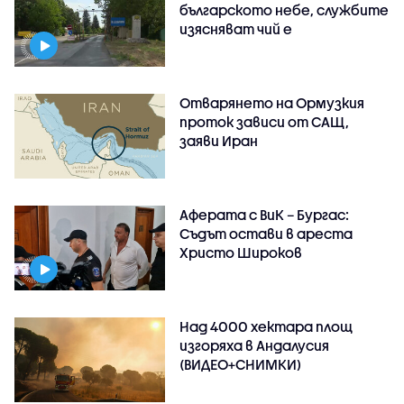
българското небе, службите
изясняват чий е
Отварянето на Ормузкия
проток зависи от САЩ,
заяви Иран
Аферата с ВиК – Бургас:
Съдът остави в ареста
Христо Широков
Над 4000 хектара площ
изгоряха в Андалусия
(ВИДЕО+СНИМКИ)