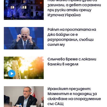
загинали, а девет са ранени
при руски атаки срещу
Източна Украйна
Ракът на простатата на
Джо Байдън се е
разпространил, съобщи
синът му
Слънчево време с локални
валежи в неделя
Иранският президент:
Моментът е подходящ за
сключване на споразумение
със САЩ