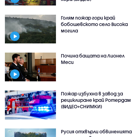
Голям пожар гори край
бобошевското село Висока
могила
Почина бащата на Лионел
Меси
Пожар избухна в завод за
рециклиране край Ротердам
(ВИДЕО+СНИМКИ)
Русия отхвърли обвиненията