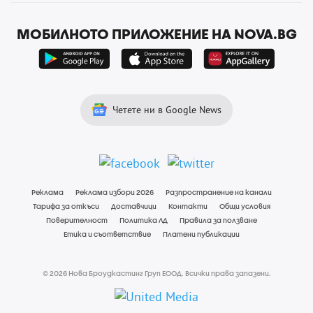
МОБИЛНОТО ПРИЛОЖЕНИЕ НА NOVA.BG
Четете ни в Google News
Реклама
Реклама избори 2026
Разпространение на канали
Тарифа за откъси
Доставчици
Контакти
Общи условия
Поверителност
Политика ЛД
Правила за ползване
Етика и съответствие
Платени публикации
© 2026 Нова Броудкастинг Груп ЕООД. Всички права запазени.