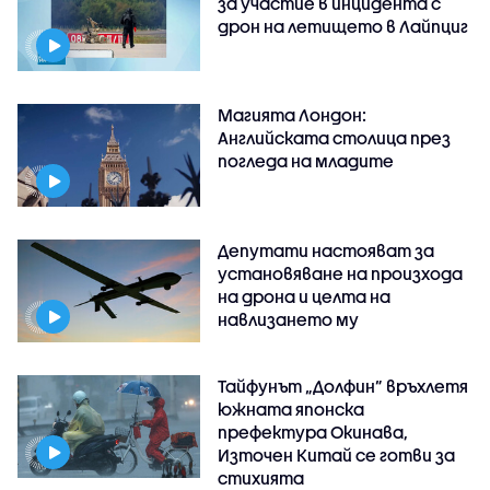
за участие в инцидента с
дрон на летището в Лайпциг
Магията Лондон:
Английската столица през
погледа на младите
Депутати настояват за
установяване на произхода
на дрона и целта на
навлизането му
Тайфунът „Долфин” връхлетя
южната японска
префектура Окинава,
Източен Китай се готви за
стихията