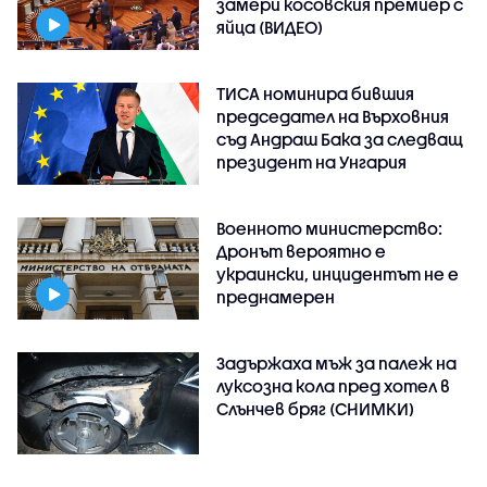
замери косовския премиер с
яйца (ВИДЕО)
ТИСА номинира бившия
председател на Върховния
съд Андраш Бака за следващ
президент на Унгария
Военното министерство:
Дронът вероятно е
украински, инцидентът не е
преднамерен
Задържаха мъж за палеж на
луксозна кола пред хотел в
Слънчев бряг (СНИМКИ)