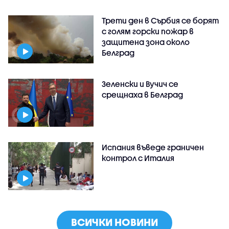
Трети ден в Сърбия се борят
с голям горски пожар в
защитена зона около
Белград
Зеленски и Вучич се
срещнаха в Белград
Испания въведе граничен
контрол с Италия
ВСИЧКИ НОВИНИ