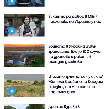
Викат на разговор в МВнР
посланика на Украйна у нас
Войната в Украйна извън
границите: Близо 100 случая
на дронове и ракети в
съседни държави
„Когато гръмна, се чу силно“:
Жители в района на Кардам
с разказ от мястото на
падналия дрон
Дрон се взриви в