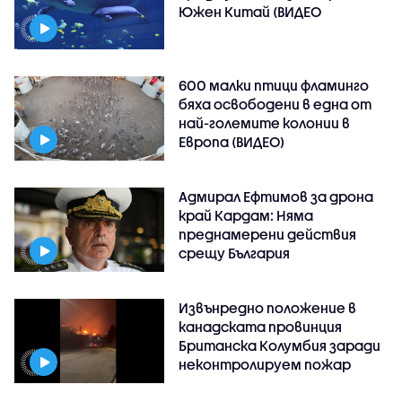
Южен Китай (ВИДЕО
600 малки птици фламинго
бяха освободени в една от
най-големите колонии в
Европа (ВИДЕО)
Адмирал Ефтимов за дрона
край Кардам: Няма
преднамерени действия
срещу България
Извънредно положение в
канадската провинция
Британска Колумбия заради
неконтролируем пожар