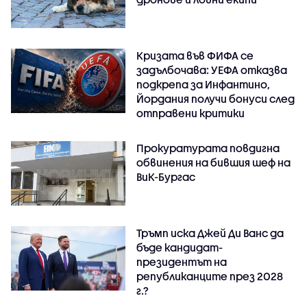
Кризата във ФИФА се
задълбочава: УЕФА отказва
подкрепа за Инфантино,
Йордания получи бонуси след
отправени критики
Прокуратурата повдигна
обвинения на бившия шеф на
ВиК-Бургас
Тръмп иска Джей Ди Ванс да
бъде кандидат-
президентът на
републиканците през 2028
г.?