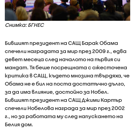
Снимка: БГНЕС
Бившият президент на САЩ Барак Обама
спечели наградата за мир през 2009 г., едва
девет месеца след началото на първия си
мандат. Тя беше посрещната с ожесточена
критика в САЩ, където мнозина твърдяха, че
Обама не е бил на поста достатъчно дълго,
за да има влияние, достойно за Нобел.
Бившият президент на САЩ Джими Картър
спечели Нобелова награда за мир през 2002
г., но за работата му след напускането на
Белия дом.