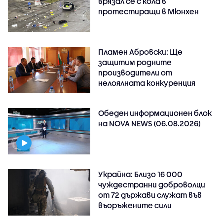
врязал се с кола в
протестиращи в Мюнхен
Пламен Абровски: Ще
защитим родните
производители от
нелоялната конкуренция
Обеден информационен блок
на NOVA NEWS (06.08.2026)
Украйна: Близо 16 000
чуждестранни доброволци
от 72 държави служат във
въоръжените сили