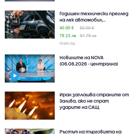
Годишен технически преглед
на лек автомобил,..
40.00 €
50.00 €
78.23 лв
97.79 лв
Grabo.bg
Новините на NOVA
(06.08.2026 - централна)
Иран заплашва страните от
Залива, ако не спрат
ударите на САЩ
Ръстът на търговията на