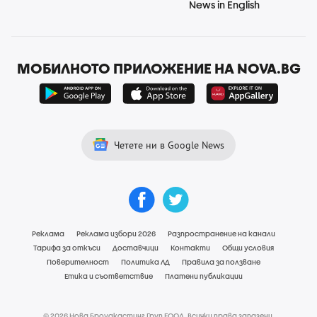
News in English
МОБИЛНОТО ПРИЛОЖЕНИЕ НА NOVA.BG
Четете ни в Google News
Реклама
Реклама избори 2026
Разпространение на канали
Тарифа за откъси
Доставчици
Контакти
Общи условия
Поверителност
Политика ЛД
Правила за ползване
Етика и съответствие
Платени публикации
© 2026 Нова Броудкастинг Груп ЕООД. Всички права запазени.