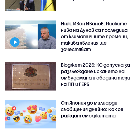
Инж. Иван Иванов: Ниските
нива на Дунав са последица
от климатичните промени,
такива явления ще
зачестяват
Бюджет 2026: КС допусна за
разглеждане искането на
омбудсмана и обедини тези
на ПП и ГЕРБ
От Япония до милиарди
съобщения дневно: Как се
раждат емоджитата