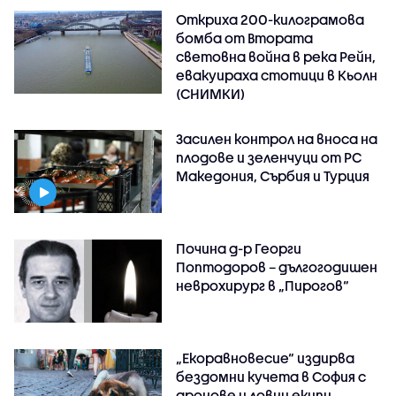
Откриха 200-килограмова
бомба от Втората
световна война в река Рейн,
евакуираха стотици в Кьолн
(СНИМКИ)
Засилен контрол на вноса на
плодове и зеленчуци от РС
Македония, Сърбия и Турция
Почина д-р Георги
Поптодоров – дългогодишен
неврохирург в „Пирогов“
„Екоравновесие“ издирва
бездомни кучета в София с
дронове и ловни екипи