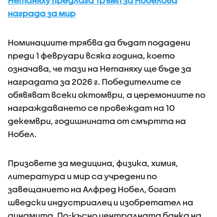
Нетаняху предлага Тръмп за Нобелова
награда за мир
Номинациите трябва да бъдат подадени
преди 1 февруари всяка година, което
означава, че тази на Нетаняху ще бъде за
наградата за 2026 г. Победителите се
обявяват всеки октомври, а церемониите по
награждаването се провеждат на 10
декември, годишнината от смъртта на
Нобел.
Призовете за медицина, физика, химия,
литература и мир са учредени по
завещанието на Алфред Нобел, богат
шведски индустриалец и изобретател на
динамита. По-късно централната банка на