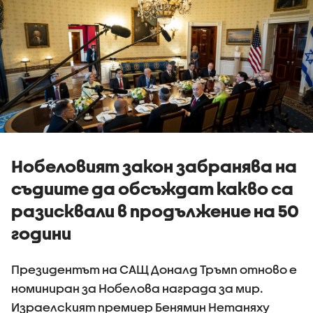
Нобеловият закон забранява на
съдиите да обсъждат какво са
разисквали в продължение на 50
години
Президентът на САЩ Доналд Тръмп отново е
номиниран за Нобелова награда за мир.
Израелският премиер Бенямин Нетаняху