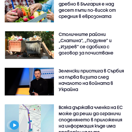
дребно в България е над
десет пъти по-висок от
средния в еврозоната
Столичните райони
„Слатина“, „Подуяне“ и
„Изгрев“ се сдобиха с
договор за почистване
Зеленски пристига в Сърбия
на първа визита след
началото на войната в
Украйна
Всяка държава членка на ЕС
може да реши да ограничи
споделянето в приложения
на информация къде има
проверки на пътя