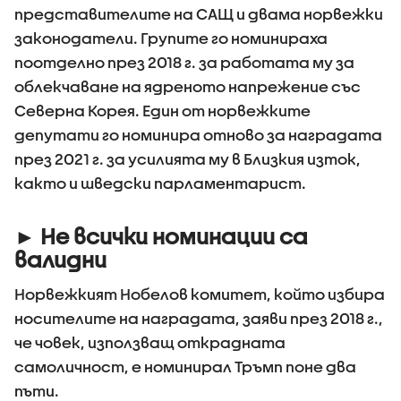
представителите на САЩ и двама норвежки
законодатели. Групите го номинираха
поотделно през 2018 г. за работата му за
облекчаване на ядреното напрежение със
Северна Корея. Един от норвежките
депутати го номинира отново за наградата
през 2021 г. за усилията му в Близкия изток,
както и шведски парламентарист.
► Не всички номинации са
валидни
Норвежкият Нобелов комитет, който избира
носителите на наградата, заяви през 2018 г.,
че човек, използващ открадната
самоличност, е номинирал Тръмп поне два
пъти.