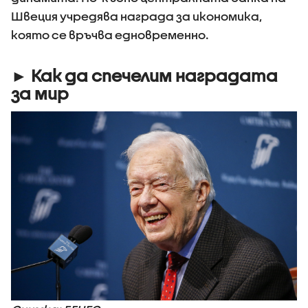
Швеция учредява награда за икономика,
която се връчва едновременно.
► Как да спечелим наградата
за мир