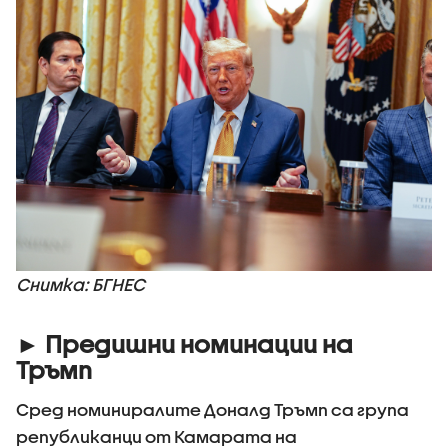
Снимка: БГНЕС
► Предишни номинации на
Тръмп
Сред номиниралите Доналд Тръмп са група
републиканци от Камарата на