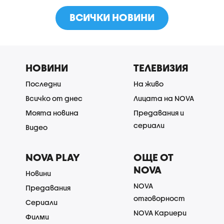
ВСИЧКИ НОВИНИ
НОВИНИ
ТЕЛЕВИЗИЯ
Последни
На живо
Всичко от днес
Лицата на NOVA
Моята новина
Предавания и
сериали
Видео
NOVA PLAY
ОЩЕ ОТ
NOVA
Новини
NOVA
Предавания
отговорност
Сериали
NOVA Кариери
Филми