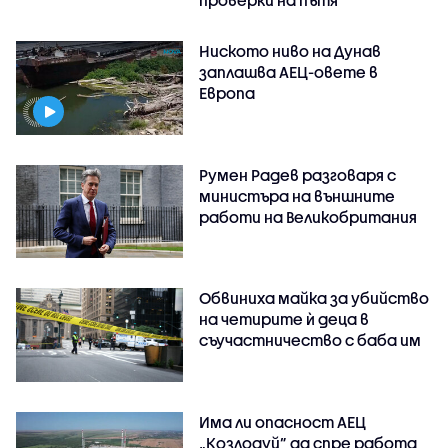
Ниското ниво на Дунав
заплашва АЕЦ-овете в
Европа
Румен Радев разговаря с
министъра на външните
работи на Великобритания
Обвиниха майка за убийство
на четирите ѝ деца в
съучастничество с баба им
Има ли опасност АЕЦ
„Козлодуй” да спре работа