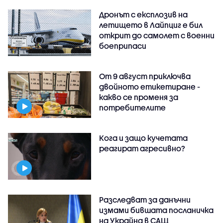
Дронът с експлозив на
летището в Лайпциг е бил
открит до самолет с военни
боеприпаси
От 9 август приключва
двойното етикетиране -
какво се променя за
потребителите
Кога и защо кучетата
реагират агресивно?
Разследват за данъчни
измами бившата посланичка
на Украйна в САЩ