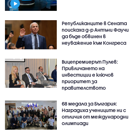
Републиканците в Сената
поискаха д-р Антъни Фаучи
да бъде обвинен в
неуважение към Конгреса
Вицепремиерът Пулев:
Привличането на
инвестиции е ключов
приоритет за
правителството
68 медала за България:
Наградиха учениците ни с
отличия от международни
олимпиади