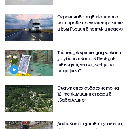
Ограничават движението
на тирове по магистралите
и към Гърция в петък и неделя
Тийнейджърите, задържани
за убийството в Пловдив,
твърдят, че са „ловци на
педофили”
Съдът спря събарянето на
12-те жилищни сгради в
„Баба Алино“
Доживотен затвор за мъжа,