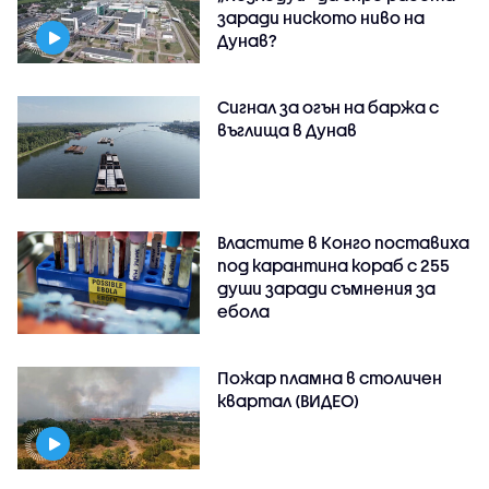
заради ниското ниво на
Дунав?
Сигнал за огън на баржа с
въглища в Дунав
Властите в Конго поставиха
под карантина кораб с 255
души заради съмнения за
ебола
Пожар пламна в столичен
квартал (ВИДЕО)