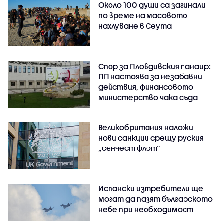
Около 100 души са загинали
по време на масовото
нахлуване в Сеута
Спор за Пловдивския панаир:
ПП настоява за незабавни
действия, финансовото
министерство чака съда
Великобритания наложи
нови санкции срещу руския
„сенчест флот“
Испански изтребители ще
могат да пазят българското
небе при необходимост