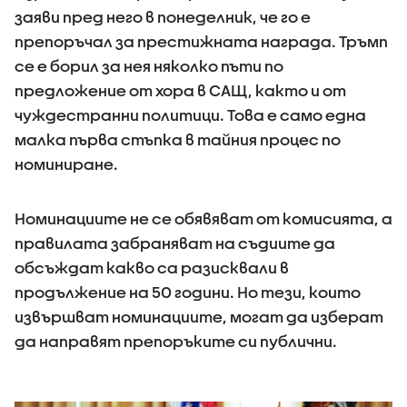
заяви пред него в понеделник, че го е
препоръчал за престижната награда. Тръмп
се е борил за нея няколко пъти по
предложение от хора в САЩ, както и от
чуждестранни политици. Това е само една
малка първа стъпка в тайния процес по
номиниране.
Номинациите не се обявяват от комисията, а
правилата забраняват на съдиите да
обсъждат какво са разисквали в
продължение на 50 години. Но тези, които
извършват номинациите, могат да изберат
да направят препоръките си публични.