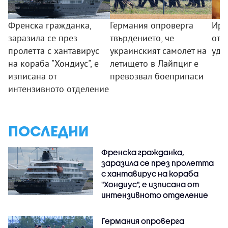
Френска гражданка,
Германия опроверга
Ира
заразила се през
твърдението, че
от 
пролетта с хантавирус
украинският самолет на
уда
на кораба "Хондиус", е
летището в Лайпциг е
изписана от
превозвал боеприпаси
интензивното отделение
ПОСЛЕДНИ
Френска гражданка,
заразила се през пролетта
с хантавирус на кораба
"Хондиус", е изписана от
интензивното отделение
Германия опроверга