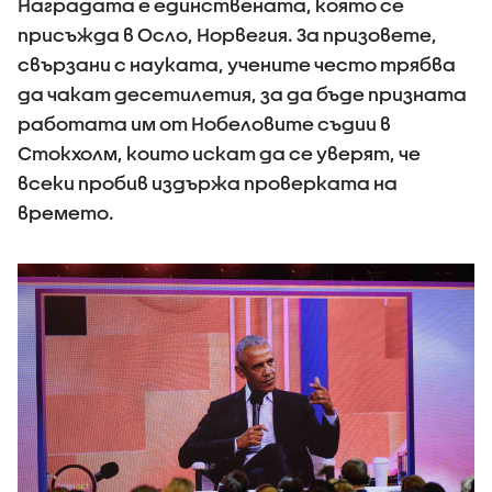
Наградата е единствената, която се
присъжда в Осло, Норвегия. За призовете,
свързани с науката, учените често трябва
да чакат десетилетия, за да бъде призната
работата им от Нобеловите съдии в
Стокхолм, които искат да се уверят, че
всеки пробив издържа проверката на
времето.