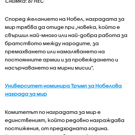
Снимка: БГНЕС
Според желанието на Нобел, наградата за
мир трябва да отиде при „човека, който е
свършил най-много или най-добра работа за
братството между народите, за
премахването или намаляването на
постоянните армии и за провеждането и
насърчаването на мирни мисии“.
Университет номинира Тръмп за Нобелова
награда за мир
Комитетът по наградата за мир е
единственият, който редовно награждава
постижения, от предходната година.