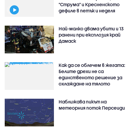
"Струма" и Кресненското
дефиле в петък и неделя
Най-малко двама убити и 13
ранени при експлозия край
Дамаск
Как да се облечем в жегата:
Белите дрехи не са
единственото решение за
охлаждане на тялото
Наближава пикът на
метеорния поток Персеиди