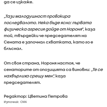
да се изкаже.
„Тази малодушност провокира
последвалото. Нека бъде ясно: първата
физическа агресия дойде от Нороня
“, каза
той, твърдейки че председателят на
Сената е започнал схватката, като го е
блъснал.
От своя страна, Нороня настоя, че
сенаторите от опозицията са виновни:
„Те се
нахвърлиха срещу мен",
каза
председателят.
Редактор: Цветина Петрова
Източник:
CNN