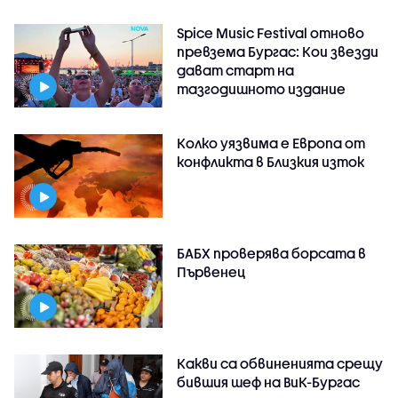
Spice Music Festival отново
превзема Бургас: Кои звезди
дават старт на
тазгодишното издание
Колко уязвима е Европа от
конфликта в Близкия изток
БАБХ проверява борсата в
Първенец
Какви са обвиненията срещу
бившия шеф на ВиК-Бургас