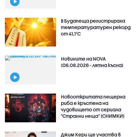
В Будапеща регистрираха
температуратурен рекорд
от 41,1°C
Новините на NOVA
(06.08.2026 - лятна късна)
Новооткритата пещерна
риба е кръстена на
чудовището от сериала
"Странни неща" (СНИМКИ)
Джим Кери ще участва в