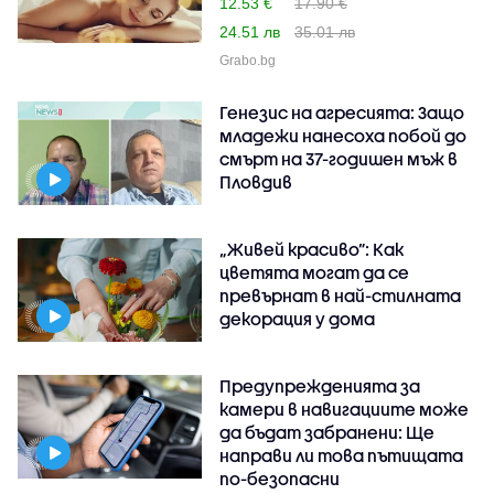
12.53 €
17.90 €
24.51 лв
35.01 лв
Grabo.bg
Генезис на агресията: Защо
младежи нанесоха побой до
смърт на 37-годишен мъж в
Пловдив
„Живей красиво”: Как
цветята могат да се
превърнат в най-стилната
декорация у дома
Предупрежденията за
камери в навигациите може
да бъдат забранени: Ще
направи ли това пътищата
по-безопасни