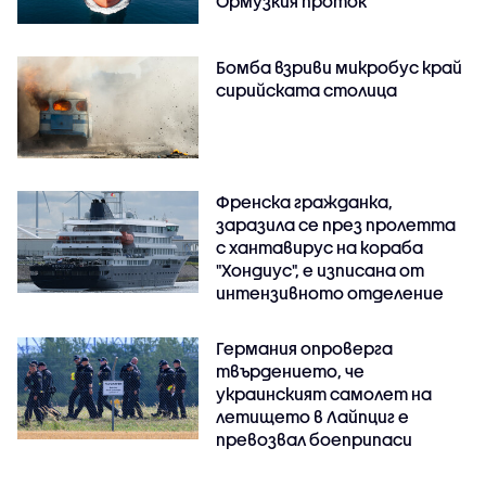
Ормузкия проток
Бомба взриви микробус край
сирийската столица
Френска гражданка,
заразила се през пролетта
с хантавирус на кораба
"Хондиус", е изписана от
интензивното отделение
Германия опроверга
твърдението, че
украинският самолет на
летището в Лайпциг е
превозвал боеприпаси