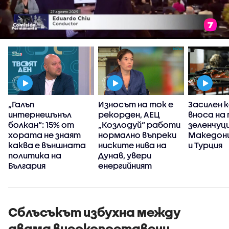
„Галъп
Износът на ток е
Засилен 
интернешънъл
рекорден, АЕЦ
вноса на 
болкан“: 15% от
„Козлодуй“ работи
зеленчуц
хората не знаят
нормално въпреки
Македони
каква е външната
ниските нива на
и Турция
политика на
Дунав, увери
България
енергийният
министър
Сблъсъкът избухна между
двама високопоставени