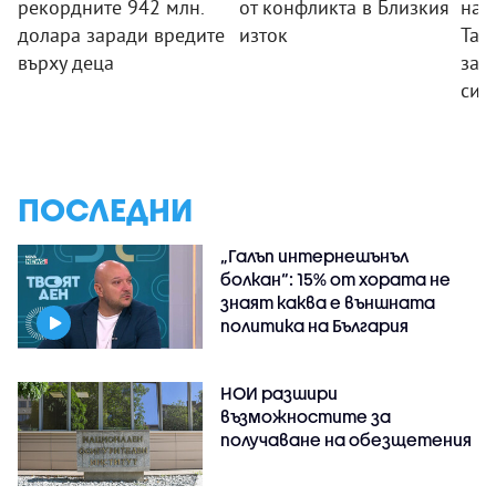
рекордните 942 млн.
от конфликта в Близкия
нап
долара заради вредите
изток
Тай
върху деца
зас
си 
ПОСЛЕДНИ
„Галъп интернешънъл
болкан“: 15% от хората не
знаят каква е външната
политика на България
НОИ разшири
възможностите за
получаване на обезщетения