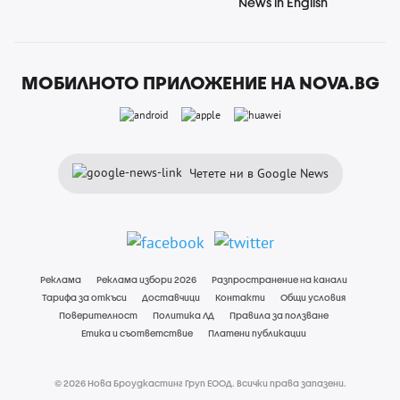
News in English
МОБИЛНОТО ПРИЛОЖЕНИЕ НА NOVA.BG
Четете ни в Google News
Реклама
Реклама избори 2026
Разпространение на канали
Тарифа за откъси
Доставчици
Контакти
Общи условия
Поверителност
Политика ЛД
Правила за ползване
Етика и съответствие
Платени публикации
© 2026 Нова Броудкастинг Груп ЕООД. Всички права запазени.