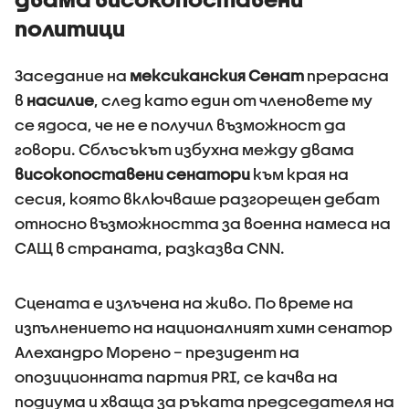
политици
Заседание на
мексиканския Сенат
прерасна
в
насилие
, след като един от членовете му
се ядоса, че не е получил възможност да
говори. Сблъсъкът избухна между двама
високопоставени сенатори
към края на
сесия, която включваше разгорещен дебат
относно възможността за военна намеса на
САЩ в страната, разказва CNN.
Сцената е излъчена на живо. По време на
изпълнението на националният химн сенатор
Алехандро Морено – президент на
опозиционната партия PRI, се качва на
подиума и хваща за ръката председателя на