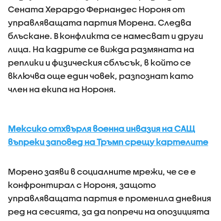
Сената Херардо Фернандес Нороня от
управляващата партия Морена. Следва
блъскане. В конфликта се намесват и други
лица. На кадрите се вижда размяната на
реплики и физическия сблъсък, в който се
включва още един човек, разпознат като
член на екипа на Нороня.
Мексико отхвърля военна инвазия на САЩ
въпреки заповед на Тръмп срещу картелите
Морено заяви в социалните мрежи, че се е
конфронтирал с Нороня, защото
управляващата партия е променила дневния
ред на сесията, за да попречи на опозицията