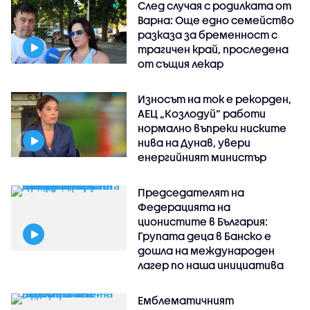
След случая с родилката от
Варна: Още едно семейство
разказа за бременност с
трагичен край, проследена
от същия лекар
Износът на ток е рекорден,
АЕЦ „Козлодуй“ работи
нормално въпреки ниските
нива на Дунав, увери
енергийният министър
Председателят на
Федерацията на
ционистите в България:
Групата деца в Банско е
дошла на международен
лагер по наша инициатива
Емблематичният