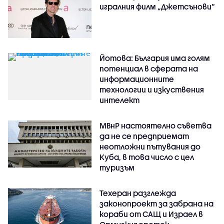
игралния филм „Джетсънови“
Йотова: България има голям
потенциал в сферата на
информационните
технологии и изкуствения
интелект
МВнР настоятелно съветва
да не се предприемат
неотложни пътувания до
Куба, в това число с цел
туризъм
Техеран разглежда
законопроект за забрана на
кораби от САЩ и Израел в