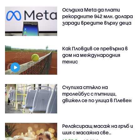
Осъдиха Meta да плати
рекордните 942 млн. долара
заради вредите върху деца
Как Пловдив се превърна в
дом на международния
тенис
Счупиха стъкло на
тролейбус с пътници,
движел се по улица в Плевен
Релаксиращ масаж на гръб и
шия с масажна све..