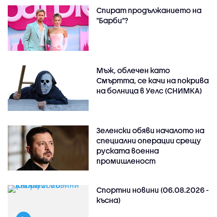
Спират продължанието на
"Барби"?
Мъж, облечен като
Смъртта, се качи на покрива
на болница в Уелс (СНИМКА)
Зеленски обяви началото на
специални операции срещу
руската военна
промишленост
Спортни новини (06.08.2026 -
късна)