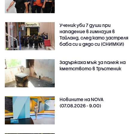
Ученик уби 7 души при
нападение в гимназия в
Тайланд, след като застреля
баба си и дядо си (СНИМКИ)
Задържаха мъж за палеж на
кметството в Тръстеник
Новините на NOVA
(07.08.2026 - 9.00)