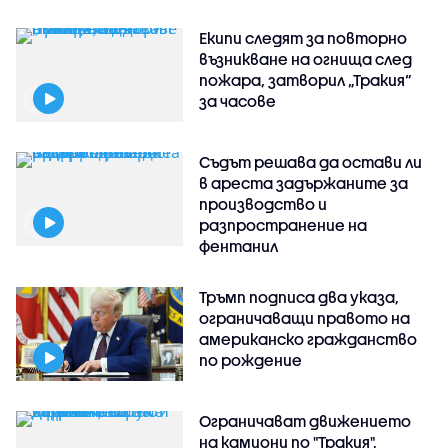
Екипи следят за повторно
възникване на огнища след
пожара, затворил „Тракия“
за часове
Съдът решава да остави ли
в ареста задържаните за
производство и
разпространение на
фентанил
Тръмп подписа два указа,
ограничаващи правото на
американско гражданство
по рождение
Ограничават движението
на камиони по "Тракия",