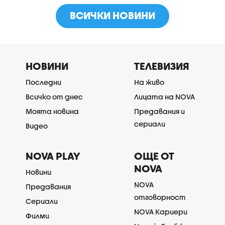
ВСИЧКИ НОВИНИ
НОВИНИ
ТЕЛЕВИЗИЯ
Последни
На живо
Всичко от днес
Лицата на NOVA
Моята новина
Предавания и
сериали
Видео
NOVA PLAY
ОЩЕ ОТ
NOVA
Новини
NOVA
Предавания
отговорност
Сериали
NOVA Кариери
Филми