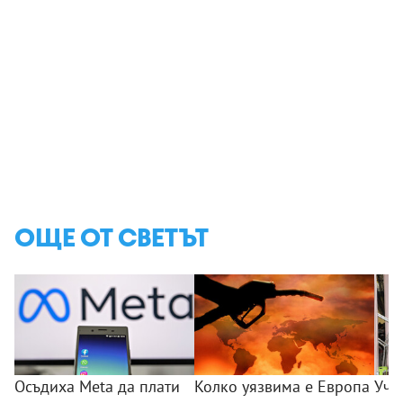
ОЩЕ ОТ СВЕТЪТ
Осъдиха Meta да плати
Колко уязвима е Европа
Уче