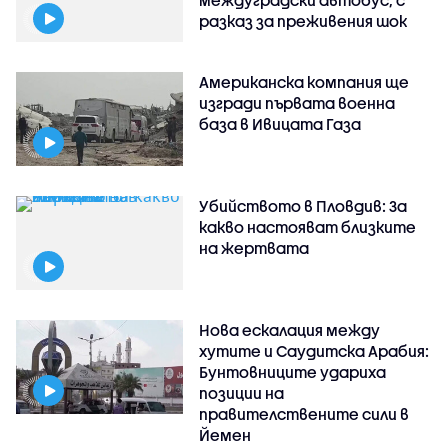
междуградски автобус, с
разказ за преживения шок
Американска компания ще
изгради първата военна
база в Ивицата Газа
Убийството в Пловдив: За
какво настояват близките
на жертвата
Нова ескалация между
хутите и Саудитска Арабия:
Бунтовниците удариха
позиции на
правителствените сили в
Йемен