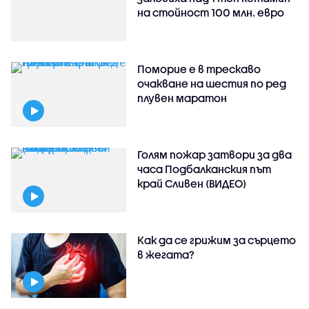
на стойност 100 млн. евро
Поморие е в трескаво
очакване на шестия по ред
плувен маратон
Голям пожар затвори за два
часа Подбалканския път
край Сливен (ВИДЕО)
Как да се грижим за сърцето
в жегата?