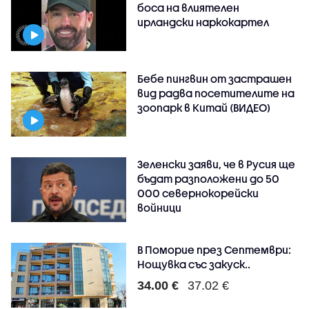
боса на влиятелен
ирландски наркокартел
Бебе пингвин от застрашен
вид радва посетителите на
зоопарк в Китай (ВИДЕО)
Зеленски заяви, че в Русия ще
бъдат разположени до 50
000 севернокорейски
войници
В Поморие през Септември:
Нощувка със закуск..
34.00 €
37.02 €