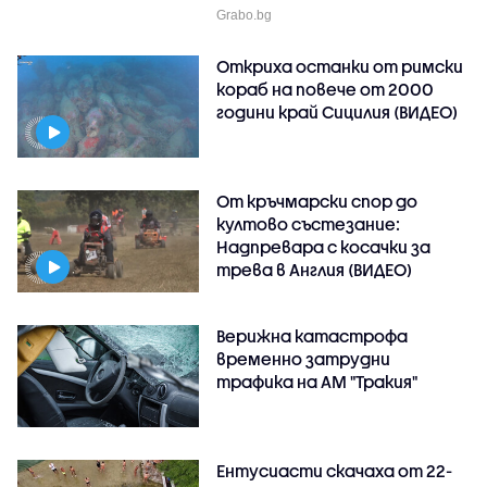
Grabo.bg
Откриха останки от римски
кораб на повече от 2000
години край Сицилия (ВИДЕО)
От кръчмарски спор до
култово състезание:
Надпревара с косачки за
трева в Англия (ВИДЕО)
Верижна катастрофа
временно затрудни
трафика на АМ "Тракия"
Ентусиасти скачаха от 22-