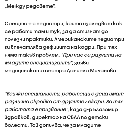
„Между редовете”.
Срещта е с педиатри, които изследват как
се работи там и тук, за да стигнат до
полезни практики. Американските педиатри
ги впечатлява дефицита на кадри. При тях
няма такъв проблем.
"При нас се разчита на
младите специализанти"
, заяви
медицинската сестра Даниела Миланова.
"Всички специалисти, работещи с деца имат
различна скройка от другите лекари. За тях
работата е призвание"
, каза д-р Благомир
Здравков, директор на СБАЛ по детски
болести. Той допълва, че за младите