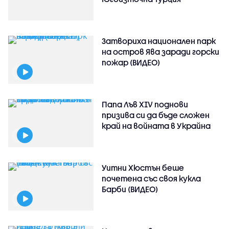
Затвориха национален парк
на остров Ява заради горски
пожар (ВИДЕО)
Папа Лъв XIV поднови
призива си да бъде сложен
край на войната в Украйна
Уитни Хюстън беше
почетена със своя кукла
Барби (ВИДЕО)