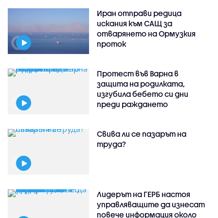
Иран отправи редица
искания към САЩ за
отварянето на Ормузкия
проток
Протест във Варна в
защита на родилката,
изгубила бебето си дни
преди раждането
Свива ли се пазарът на
труда?
Лидерът на ГЕРБ настоя
управляващите да изнесат
повече информация около