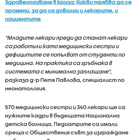
Здравеопазване в криза: Какво трябва да се
промени, за да са доволни и лекарите, и
пациентите
"Младите лекари преди да станат лекари
са работили като медицински сестри и
дефицитите се попълват от студенти по
медицина. На практика са гръбнака в
системата с минимално заплащане"
,
разказа д-р Петя Павлова, специалист по
неонатология.
570 медицински сестри и 340 лекари ще са
нужните кадри в бъдещата Национална
детска болница. Педиатрите са имали
среща с Обществения съвт за изграждане