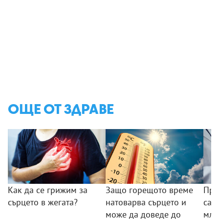
ОЩЕ ОТ ЗДРАВЕ
Как да се грижим за
Защо горещото време
Пре
сърцето в жегата?
натоварва сърцето и
са 
може да доведе до
млн.