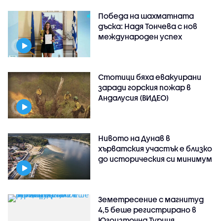
Победа на шахматната
дъска: Надя Тончева с нов
международен успех
Стотици бяха евакуирани
заради горския пожар в
Андалусия (ВИДЕО)
Нивото на Дунав в
хърватския участък е близко
до историческия си минимум
Земетресение с магнитуд
4,5 беше регистрирано в
Югоизточна Турция