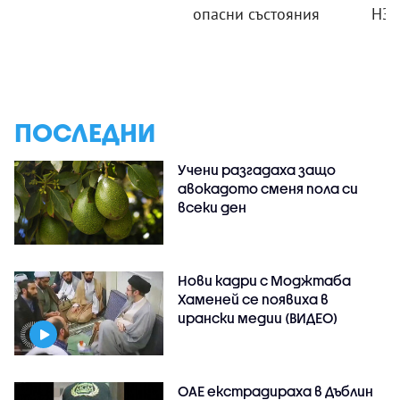
опасни състояния
НЗ
ПОСЛЕДНИ
Учени разгадаха защо
авокадото сменя пола си
всеки ден
Нови кадри с Моджтаба
Хаменей се появиха в
ирански медии (ВИДЕО)
ОАЕ екстрадираха в Дъблин