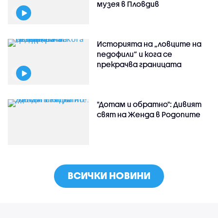
музея в Пловдив
Историята на „ловците на
педофили” и кога се
прекрачва границата
"Дотам и обратно": Дивият
свят на Женда в Родопите
ВСИЧКИ НОВИНИ