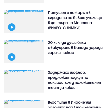
Потушен е пожарът в
сградата на бивше училище
в центъра на Монтана
(ВИДЕО+СНИМКИ)
20 хиляди души бяха
евакуирани в Канада заради
горски пожар
Задържаха шофьор,
предложил подкуп на
полицаи, след положителен
тест за кокаин
Властите в Индонезия
заловиха над 1 тон кетамин