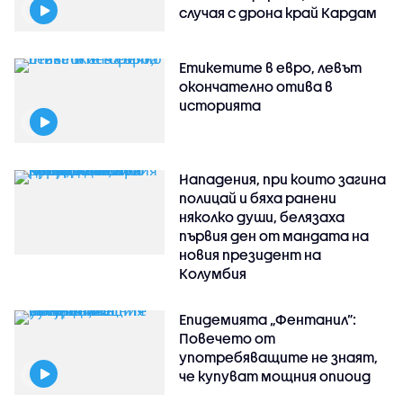
случая с дрона край Кардам
Етикетите в евро, левът
окончателно отива в
историята
Нападения, при които загина
полицай и бяха ранени
няколко души, белязаха
първия ден от мандата на
новия президент на
Колумбия
Епидемията „Фентанил”:
Повечето от
употребяващите не знаят,
че купуват мощния опиоид