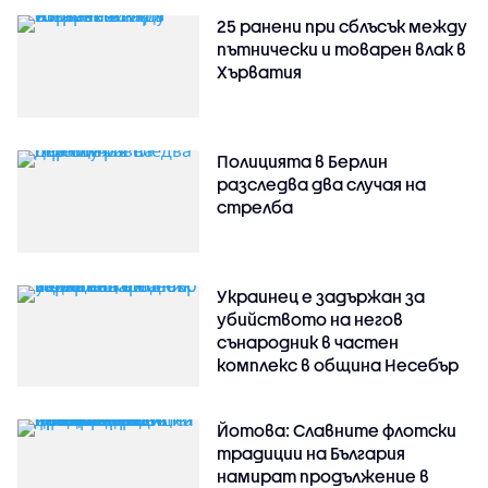
25 ранени при сблъсък между
пътнически и товарен влак в
Хърватия
Полицията в Берлин
разследва два случая на
стрелба
Украинец е задържан за
убийството на негов
сънародник в частен
комплекс в община Несебър
Йотова: Славните флотски
традиции на България
намират продължение в