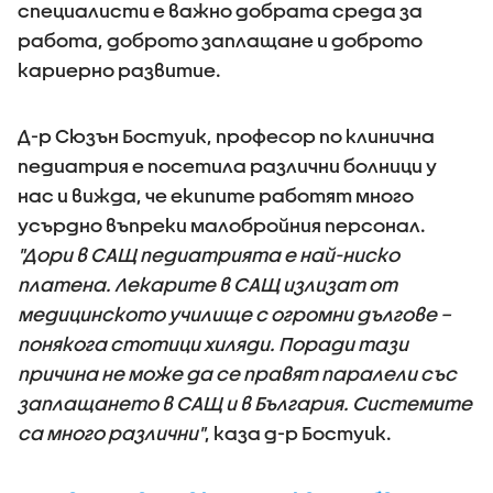
специалисти е важно добрата среда за
работа, доброто заплащане и доброто
кариерно развитие.
Д-р Сюзън Бостуик, професор по клинична
педиатрия е посетила различни болници у
нас и вижда, че екипите работят много
усърдно въпреки малобройния персонал.
"Дори в САЩ педиатрията е най-ниско
платена. Лекарите в САЩ излизат от
медицинското училище с огромни дългове –
понякога стотици хиляди. Поради тази
причина не може да се правят паралели със
заплащането в САЩ и в България. Системите
са много различни"
, каза д-р Бостуик.