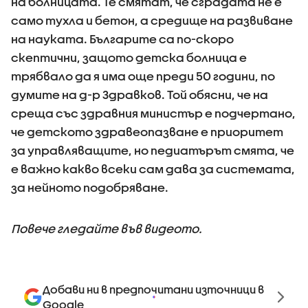
на болницата. Те смятат, че сградата не е
само тухла и бетон, а средище на развиване
на науката. Българите са по-скоро
скептични, защото детска болница е
трябвало да я има още преди 50 години, по
думите на д-р Здравков. Той обясни, че на
среща със здравния министър е подчертано,
че детското здравеопазване е приоритет
за управляващите, но педиатърът смята, че
е важно какво всеки сам дава за системата,
за нейното подобряване.
Повече гледайте във видеото.
Добави ни в предпочитани източници в
Google