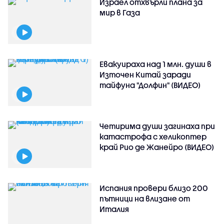
Израел отхвърли плана за
мир в Газа
Евакуираха над 1 млн. души в
Източен Китай заради
тайфуна "Долфин" (ВИДЕО)
Четирима души загинаха при
катастрофа с хеликоптер
край Рио де Жанейро (ВИДЕО)
Испания провери близо 200
пътници на влизане от
Италия