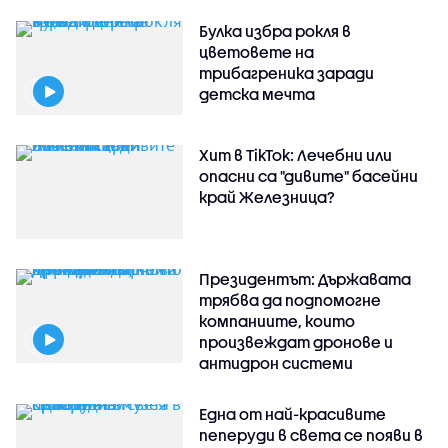
Булка избра рокля в
цветовете на
трибагреника заради
детска мечта
Хит в TikTok: Лечебни или
опасни са "дивите" басейни
край Железница?
Президентът: Държавата
трябва да подпомогне
компаниите, които
произвеждат дронове и
антидрон системи
Една от най-красивите
пеперуди в света се появи в