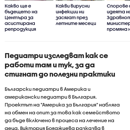
Какво ще е
Какви вирусни
Спорове 
бъдещето на
инфекции ни
идеята н
Центъра за
засягат през
Здравно
асистирана
летните месеци
министер
репродукция
промяна 
държавни
център
Педиатри изследват как се
работи там и тук, за да
стигнат до полезни практики
Български педиатри в Америка и
американски педиатри в България.
Проектът на "Америка за България" набляга
на обмен на опит за това как семейството
да бъде включено в процеса на лечение на
деца. Виктория Бояджиева разказва в