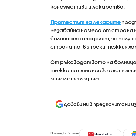
консумативи и лекарства.
Протестът на лекарите
прод
незабавна намеса от страна 
болницата споделят, че полу
страната, въпреки тежкия ха
От ръководството на болницат
тежкото финансово състояни
миналата година.
Добави ни в предпочитани и
Последвайте ни
NewsLetter