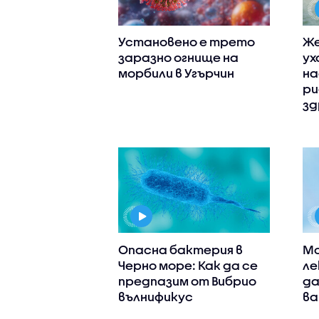
Установено е трето
Же
заразно огнище на
ух
морбили в Угърчин
на
ри
зд
Опасна бактерия в
Мо
Черно море: Как да се
ле
предпазим от Вибрио
да
вълнификус
ва