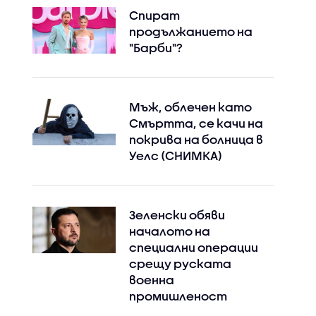
Спират
продължанието на
"Барби"?
Мъж, облечен като
Смъртта, се качи на
покрива на болница в
Уелс (СНИМКА)
Зеленски обяви
началото на
специални операции
срещу руската
военна
промишленост
Instagram
Facebook