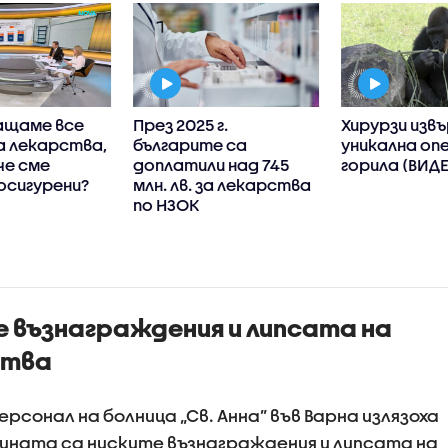
ащаме все
През 2025 г.
Хирурзи изв
а лекарства,
българите са
уникална оп
че сме
доплатили над 745
горила (ВИД
осигурени?
млн. лв. за лекарства
по НЗОК
 възнаграждения и липсата на
ства
рсонал на болница „Св. Анна” във Варна излязоха
ината са ниските възнаграждения и липсата на