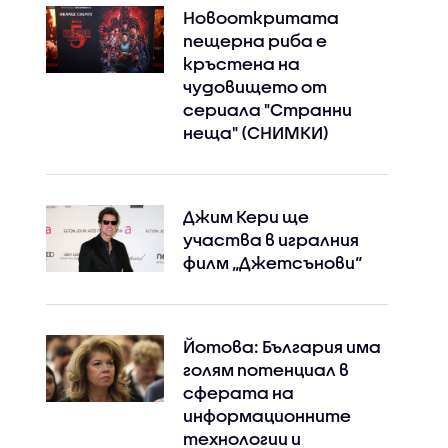
Новооткритата
пещерна риба е
кръстена на
чудовището от
сериала "Странни
неща" (СНИМКИ)
Джим Кери ще
участва в игралния
филм „Джетсънови“
Йотова: България има
голям потенциал в
сферата на
информационните
технологии и