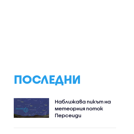
ършиха
Безплатно
Георги Петров:
ерация на
имунизират бременни
Заради разликит
ЕО)
в третия триместър
цените на
срещу
лекарствата о
респираторно-
НЗОК изтичат на
синцитиален вирус
млн. евро годиш
ПОСЛЕДНИ
Наближава пикът на
метеорния поток
Персеиди