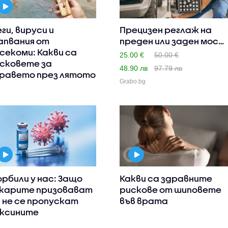
ги, вируси и
Прецизен реглаж на
апвания от
преден или заден мост
секоми: Какви са
за ..
25.00 €
50.00 €
сковете за
48.90 лв
97.79 лв
равето през лятото
Grabo.bg
рбили у нас: Защо
Какви са здравните
карите призовават
рискове от шиповете
 не се пропускат
във врата
ксините