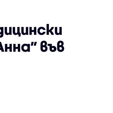
дицински
Анна” във