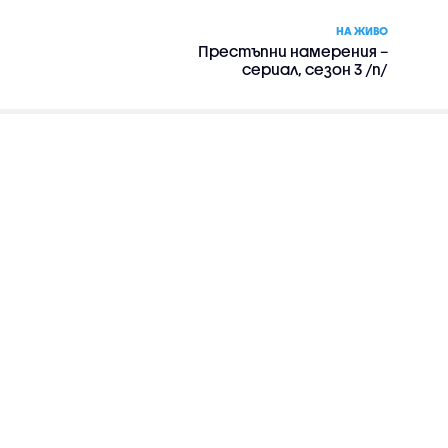
НА ЖИВО
Престъпни намерения –
сериал, сезон 3 /п/