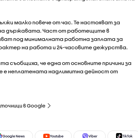
ължи малко повече от час. Те настояват за
на държавата. Част от работещите в
чават под минималната работна заплата за
рактер на работа и 24-часовите дежурства.
а съобщиха, че една от основните причини за
е е неплатената надлимитна дейност от
зточници в Google
Google News
Youtube
Viber
TikTok