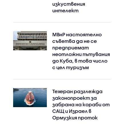
изкуствения
интелект
МВнР настоятелно
съветва да не се
предприемат
неотложни пътувания
до Куба, в това число
с цел туризъм
Техеран разглежда
законопроект за
забрана на кораби от
САЩ и Израел в
Ормузкия проток