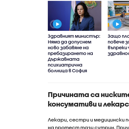
 някои
Здравният министър:
Защо пл
рства са до три
Няма да допуснем
повече з
 по-скъпи у нас,
ново забавяне на
въпреки 
лкото в Гърция
пребазирането на
здравно
Държавната
психиатрична
болница в София
Причината са ниските
консумативи и лекар
Лекари, сестри и медицински пе
на протест тази сутрин. Прич