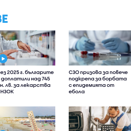
ВЕ
ез 2025 г. българите
СЗО призова за повече
 доплатили над 745
подкрепа за борбата
н. лв. за лекарства
с епидемията от
 НЗОК
ебола