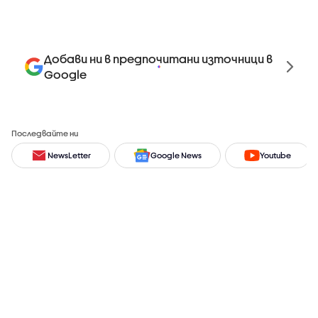
Добави ни в предпочитани източници в
Google
Последвайте ни
NewsLetter
Google News
Youtube