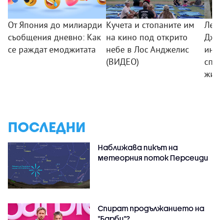
От Япония до милиарди
Кучета и стопаните им
Лео
съобщения дневно: Как
на кино под открито
Дже
се раждат емоджитата
небе в Лос Анджелис
ини
(ВИДЕО)
спа
жив
ПОСЛЕДНИ
Наближава пикът на
метеорния поток Персеиди
Спират продължанието на
"Барби"?