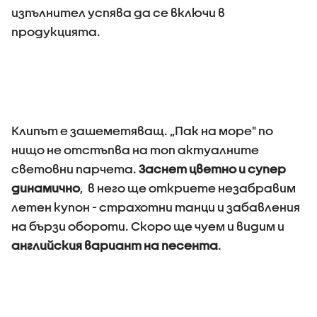
изпълнител успява да се включи в
продукцията.
Клипът е зашеметяващ. „Пак на море" по
нищо не отстъпва на топ актуалните
световни парчета.
Заснет цветно и супер
динамично
, в него ще откриете незабравим
летен купон - страхотни танци и забавления
на бързи обороти. Скоро ще чуем и видим и
английския вариант на песента
.