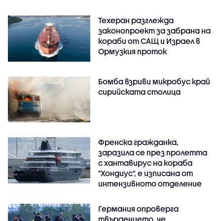
Техеран разглежда
законопроект за забрана на
кораби от САЩ и Израел в
Ормузкия проток
Бомба взриви микробус край
сирийската столица
Френска гражданка,
заразила се през пролетта
с хантавирус на кораба
"Хондиус", е изписана от
интензивното отделение
Германия опроверга
твърдението, че