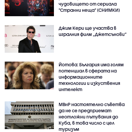
чудовището от сериала
"Странни неща" (СНИМКИ)
Джим Кери ще участва в
игралния филм „Джетсънови“
Йотова: България има голям
потенциал в сферата на
информационните
технологии и изкуствения
интелект
МВнР настоятелно съветва
да не се предприемат
неотложни пътувания до
Куба, в това число с цел
туризъм