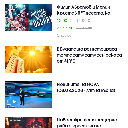
Филип Аврамов и Малин
Кръстев в "Пиесата, ко..
12.00 €
14.00 €
23.47 лв
27.38 лв
Grabo.bg
В Будапеща регистрираха
температуратурен рекорд
от 41,1°C
Новините на NOVA
(06.08.2026 - лятна късна)
Новооткритата пещерна
риба е кръстена на