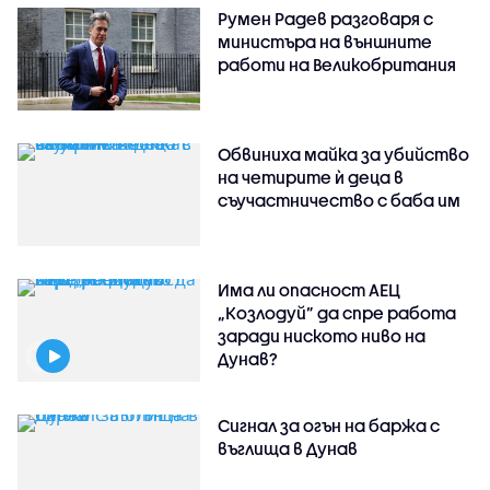
Румен Радев разговаря с
министъра на външните
работи на Великобритания
Обвиниха майка за убийство
на четирите ѝ деца в
съучастничество с баба им
Има ли опасност АЕЦ
„Козлодуй” да спре работа
заради ниското ниво на
Дунав?
Сигнал за огън на баржа с
въглища в Дунав