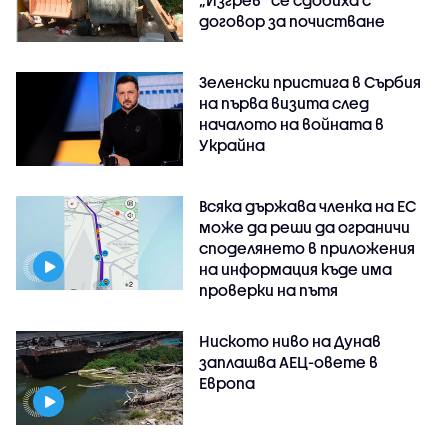
„Изгрев“ се сдобиха с
договор за почистване
Зеленски пристига в Сърбия
на първа визита след
началото на войната в
Украйна
Всяка държава членка на ЕС
може да реши да ограничи
споделянето в приложения
на информация къде има
проверки на пътя
Ниското ниво на Дунав
заплашва АЕЦ-овете в
Европа