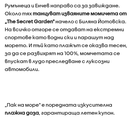
Румънеца и Енчев направо са за завиждане.
Около тях
танцуват изваяните момичета от
„The Secret Garden"
начело с Биляна Йотовска.
На всичко отгоре се отдават на екстремни
спортове като водни ски и парашут над
морето. И тъй като плажът се оказва тесен,
за да се развихрят на 100%, момчетата се
впускат в лудо преследване с луксозни
автомобили.
„Пак на море" е поредната изкусителна
плажна доза
, гарантираща летен купон.