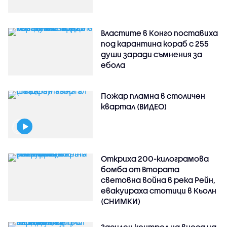
Властите в Конго поставиха
под карантина кораб с 255
души заради съмнения за
ебола
Пожар пламна в столичен
квартал (ВИДЕО)
Откриха 200-килограмова
бомба от Втората
световна война в река Рейн,
евакуираха стотици в Кьолн
(СНИМКИ)
Засилен контрол на вноса на