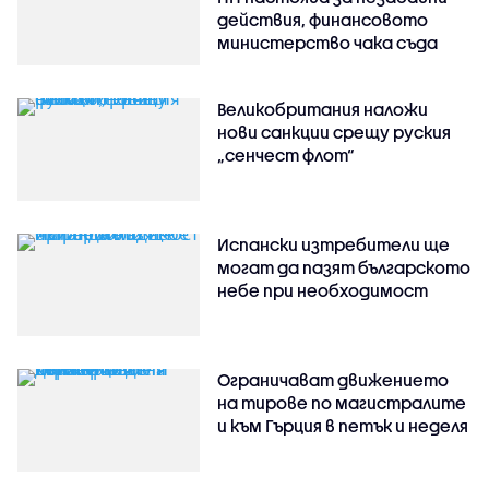
действия, финансовото
министерство чака съда
Великобритания наложи
нови санкции срещу руския
„сенчест флот“
Испански изтребители ще
могат да пазят българското
небе при необходимост
Ограничават движението
на тирове по магистралите
и към Гърция в петък и неделя