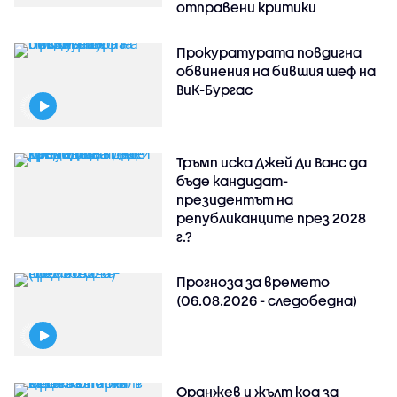
отправени критики
Прокуратурата повдигна
обвинения на бившия шеф на
ВиК-Бургас
Тръмп иска Джей Ди Ванс да
бъде кандидат-
президентът на
републиканците през 2028
г.?
Прогноза за времето
(06.08.2026 - следобедна)
Оранжев и жълт код за