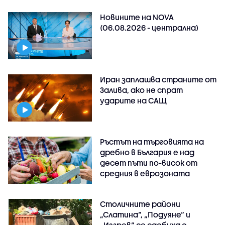
Новините на NOVA
(06.08.2026 - централна)
Иран заплашва страните от
Залива, ако не спрат
ударите на САЩ
Ръстът на търговията на
дребно в България е над
десет пъти по-висок от
средния в еврозоната
Столичните райони
„Слатина“, „Подуяне“ и