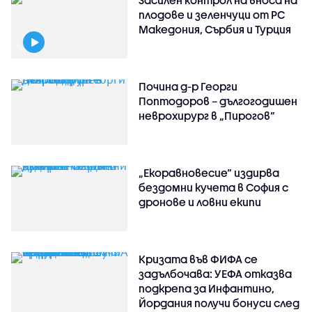
плодове и зеленчуци от РС
Македония, Сърбия и Турция
Почина д-р Георги
Поптодоров – дългогодишен
неврохирург в „Пирогов“
„Екоравновесие“ издирва
бездомни кучета в София с
дронове и ловни екипи
Кризата във ФИФА се
задълбочава: УЕФА отказва
подкрепа за Инфантино,
Йордания получи бонуси след