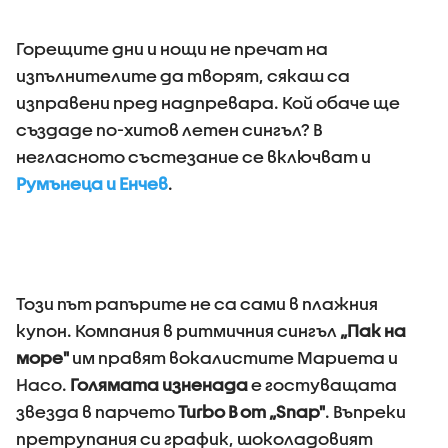
Горещите дни и нощи не пречат на
изпълнителите да творят, сякаш са
изправени пред надпревара. Кой обаче ще
създаде по-хитов летен сингъл? В
негласното състезание се включват и
Румънеца и Енчев
.
Този път рапърите не са сами в плажния
купон. Компания в ритмичния сингъл
„Пак на
море"
им правят вокалистите Мариета и
Насо.
Голямата изненада
е гостуващата
звезда в парчето
Turbo B от „Snap"
. Въпреки
претрупания си график, шоколадовият