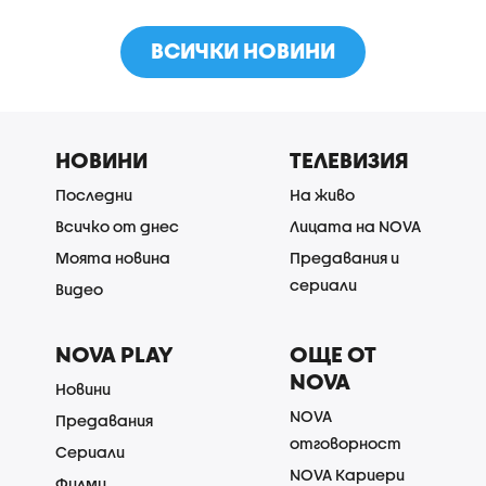
ВСИЧКИ НОВИНИ
НОВИНИ
ТЕЛЕВИЗИЯ
Последни
На живо
Всичко от днес
Лицата на NOVA
Моята новина
Предавания и
сериали
Видео
NOVA PLAY
ОЩЕ ОТ
NOVA
Новини
NOVA
Предавания
отговорност
Сериали
NOVA Кариери
Филми