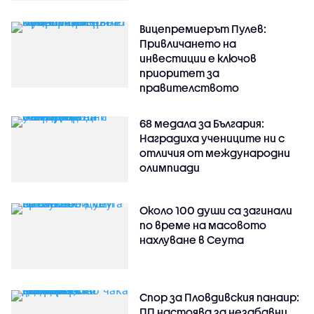
Вицепремиерът Пулев:
Привличането на
инвестиции е ключов
приоритет за
правителството
68 медала за България:
Наградиха учениците ни с
отличия от международни
олимпиади
Около 100 души са загинали
по време на масовото
нахлуване в Сеута
Спор за Пловдивския панаир:
ПП настоява за незабавни