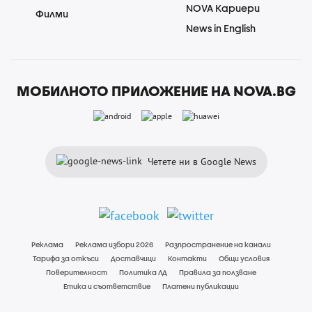
NOVA Кариери
Филми
News in English
МОБИЛНОТО ПРИЛОЖЕНИЕ НА NOVA.BG
Четете ни в Google News
Реклама
Реклама избори 2026
Разпространение на канали
Тарифа за откъси
Доставчици
Контакти
Общи условия
Поверителност
Политика ЛД
Правила за ползване
Етика и съответствие
Платени публикации