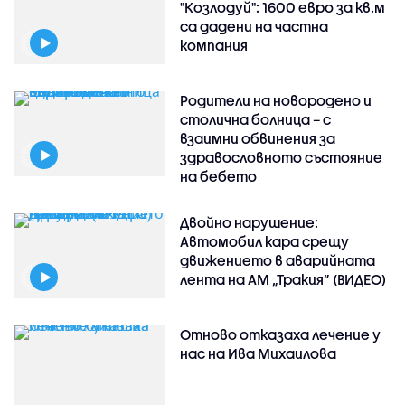
"Козлодуй": 1600 евро за кв.м
са дадени на частна
компания
Родители на новородено и
столична болница – с
взаимни обвинения за
здравословното състояние
на бебето
Двойно нарушение:
Автомобил кара срещу
движението в аварийната
лента на АМ „Тракия” (ВИДЕО)
Отново отказаха лечение у
нас на Ива Михаилова