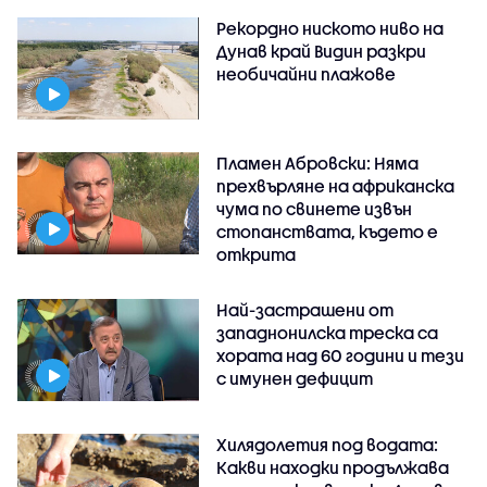
Рекордно ниското ниво на
Дунав край Видин разкри
необичайни плажове
Пламен Абровски: Няма
прехвърляне на африканска
чума по свинете извън
стопанствата, където е
открита
Най-застрашени от
западнонилска треска са
хората над 60 години и тези
с имунен дефицит
Хилядолетия под водата:
Какви находки продължава