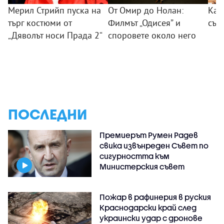
Мерил Стрийп пуска на
От Омир до Нолан:
Как
търг костюми от
Филмът „Одисея” и
сън
„Дяволът носи Прада 2“
споровете около него
ПОСЛЕДНИ
Премиерът Румен Радев
свика извънреден Съвет по
сигурността към
Министерския съвет
Пожар в рафинерия в руския
Краснодарски край след
украински удар с дронове