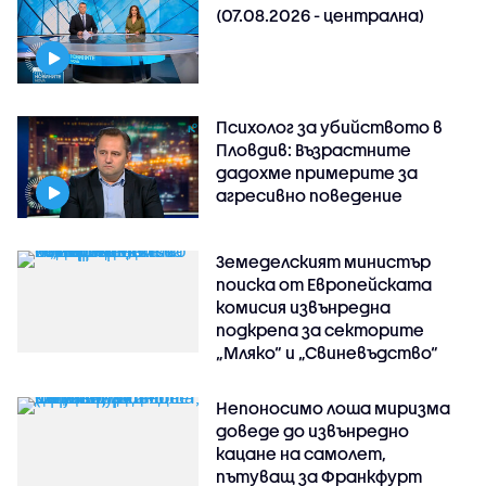
(07.08.2026 - централна)
Психолог за убийството в
Пловдив: Възрастните
дадохме примерите за
агресивно поведение
Земеделският министър
поиска от Европейската
комисия извънредна
подкрепа за секторите
„Мляко“ и „Свиневъдство“
Непоносимо лоша миризма
доведе до извънредно
кацане на самолет,
пътуващ за Франкфурт