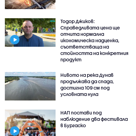
Тодор Джиков:
Справедливата цена ще
отчита нормална
икономическа надценка,
съответстваща на
стойността на конкретния
продукт
Нивото на река Дунав
продължава да спада,
достигна 109 см под
условната нула
НАП постави под
наблюдение два фестивала
в Бургаско