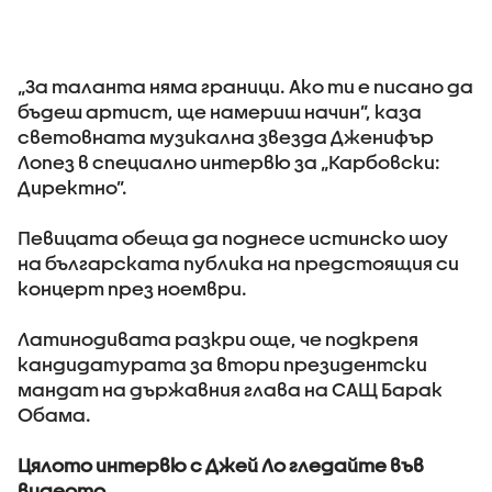
„За таланта няма граници. Ако ти е писано да
бъдеш артист, ще намериш начин”, каза
световната музикална звезда Дженифър
Лопез в специално интервю за „Карбовски:
Директно”.
Певицата обеща да поднесе истинско шоу
на българската публика на предстоящия си
концерт през ноември.
Латинодивата разкри още, че подкрепя
кандидатурата за втори президентски
мандат на държавния глава на САЩ Барак
Обама.
Цялото интервю с Джей Ло гледайте във
видеото.