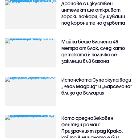
Дронове с изкуствен
интелект ще откриват
горски пожари, бушуващи
под короните на дървета
Майка беше влачена 45
метра от влак, след като
детската ѝ количка се
заклещи във вагона
Испанската Суперкупа води
„Реал Мадрид“ и „Барселона“
близо до България
Като средновековен
фентъзи роман:
Призрачният град Крако,
който в миналото е бил