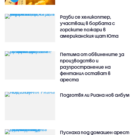
Разби се хеликоптер,
участващ в борбата с
горските пожари в
американския щат Юта
Петима от обвинените за
производство и
разпространение на
фентанил остават в
ареста
Подготвя ли Риана нов албум
Пуснаха под домашен арест