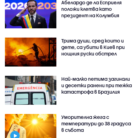
Абелардо де ла Есприеля
положи клетва като
президент на Колумбия
Трима души, сред които и
дете, са убити в Киев при
нощния руски обстрел
Най-малко петима загинали
и десетки ранени при тежка
катастрофа в Бразилия
Уморителна жега с
температури до 38 градуса
в събота