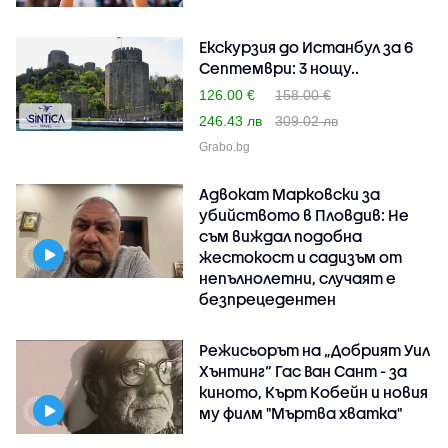
Екскурзия до Истанбул за 6
Септември: 3 нощу..
126.00 €
158.00 €
246.43 лв
309.02 лв
Grabo.bg
Адвокат Марковски за
убийството в Пловдив: Не
съм виждал подобна
жестокост и садизъм от
непълнолетни, случаят е
безпрецедентен
Режисьорът на „Добрият Уил
Хънтинг“ Гас Ван Сант - за
киното, Кърт Кобейн и новия
му филм "Мъртва хватка"