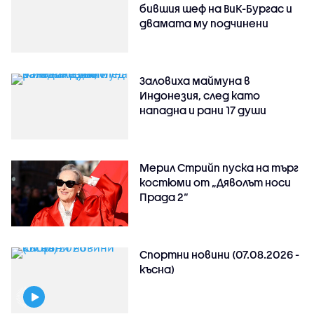
бившия шеф на ВиК-Бургас и
двамата му подчинени
Заловиха маймуна в
Индонезия, след като
нападна и рани 17 души
Мерил Стрийп пуска на търг
костюми от „Дяволът носи
Прада 2“
Спортни новини (07.08.2026 -
късна)