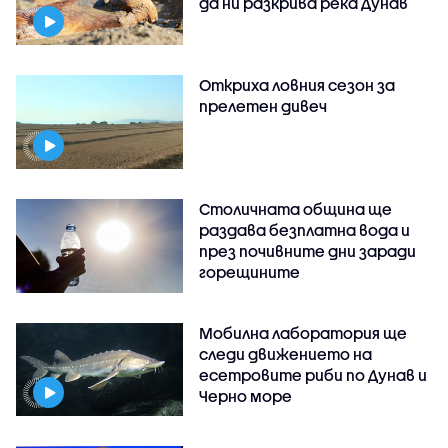
да ни разкрива река Дунав
Откриха ловния сезон за
прелетен дивеч
Столичната община ще
раздава безплатна вода и
през почивните дни заради
горещините
Мобилна лаборатория ще
следи движението на
есетровите риби по Дунав и
Черно море