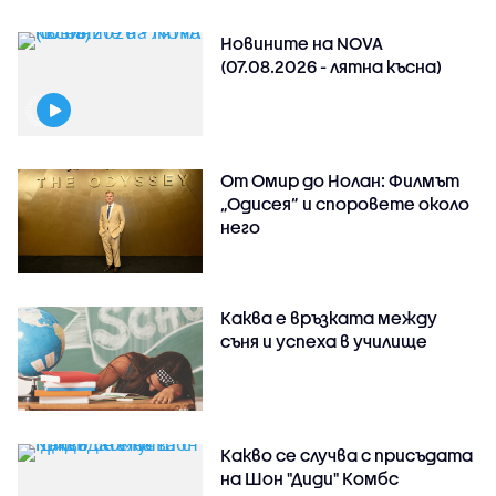
Новините на NOVA
(07.08.2026 - лятна късна)
От Омир до Нолан: Филмът
„Одисея” и споровете около
него
Каква е връзката между
съня и успеха в училище
Какво се случва с присъдата
на Шон "Диди" Комбс