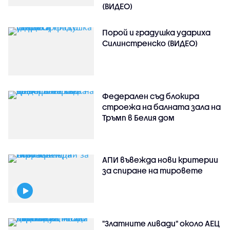
(ВИДЕО)
Порой и градушка удариха
Силинстренско (ВИДЕО)
Федерален съд блокира
строежа на балната зала на
Тръмп в Белия дом
АПИ въвежда нови критерии
за спиране на тировете
"Златните ливади" около АЕЦ