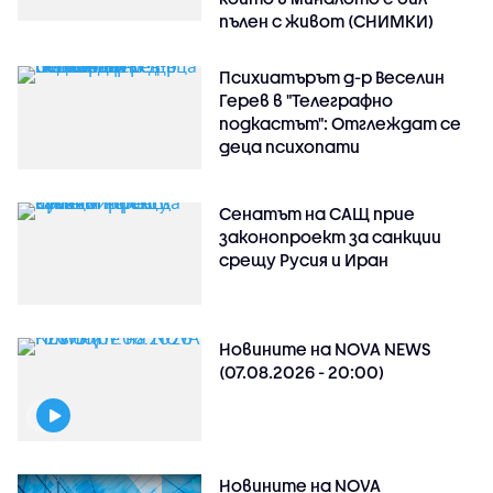
пълен с живот (СНИМКИ)
Психиатърът д-р Веселин
Герев в "Телеграфно
подкастът": Отглеждат се
деца психопати
Сенатът на САЩ прие
законопроект за санкции
срещу Русия и Иран
Новините на NOVA NEWS
(07.08.2026 - 20:00)
Новините на NOVA