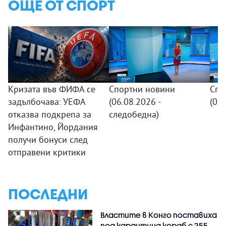
ОЩЕ ОТ СПОРТ
Кризата във ФИФА се
Спортни новини
Спо
задълбочава: УЕФА
(06.08.2026 -
(06
отказва подкрепа за
следобедна)
Инфантино, Йордания
получи бонуси след
отправени критики
ПОСЛЕДНИ
Властите в Конго поставиха
под карантина кораб с 255