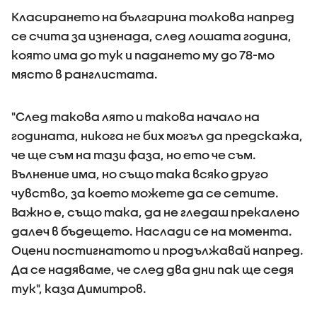
Класирането на българина толкова напред
се счита за изненада, след лошата година,
която има до тук и падането му до 78-мо
място в ранглистата.
"След такова лято и такова начало на
годината, никога не бих могъл да предскажа,
че ще съм на тази фаза, но ето че съм.
Вълнение има, но също така всяко друго
чувство, за което можете да се сетите.
Важно е, също така, да не гледаш прекалено
далеч в бъдещето. Наслади се на момента.
Оцени постигнатото и продължавай напред.
Да се надяваме, че след два дни пак ще седя
тук", каза Димитров.