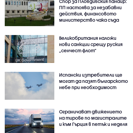
Спор за Пловдивския панаир:
ПП настоява за незабавни
действия, финансовото
министерство чака съда
Великобритания наложи
нови санкции срещу руския
„сенчест флот“
Испански изтребители ще
могат да пазят българското
небе при необходимост
Ограничават движението
на тирове по магистралите
и към Гърция в петък и неделя