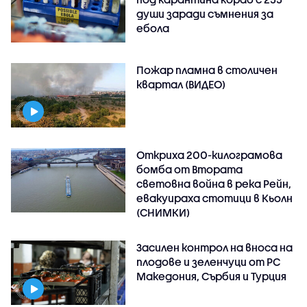
души заради съмнения за
ебола
Пожар пламна в столичен
квартал (ВИДЕО)
Откриха 200-килограмова
бомба от Втората
световна война в река Рейн,
евакуираха стотици в Кьолн
(СНИМКИ)
Засилен контрол на вноса на
плодове и зеленчуци от РС
Македония, Сърбия и Турция