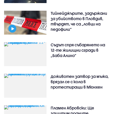
Тийнейджърите, задържани
за убийството в Пловдив,
твърдят, че са „ловци на
педофили”
Съдът спря събарянето на
12-те жилищни сгради в
„Баба Алино“
Доживотен затвор за мъжа,
врязал се с кола в
протестиращи в Мюнхен
Пламен Абровски: Ще
защитим родните