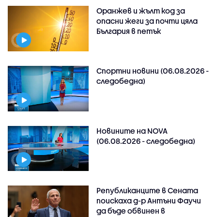
Оранжев и жълт код за
опасни жеги за почти цяла
България в петък
Спортни новини (06.08.2026 -
следобедна)
Новините на NOVA
(06.08.2026 - следобедна)
Републиканците в Сената
поискаха д-р Антъни Фаучи
да бъде обвинен в