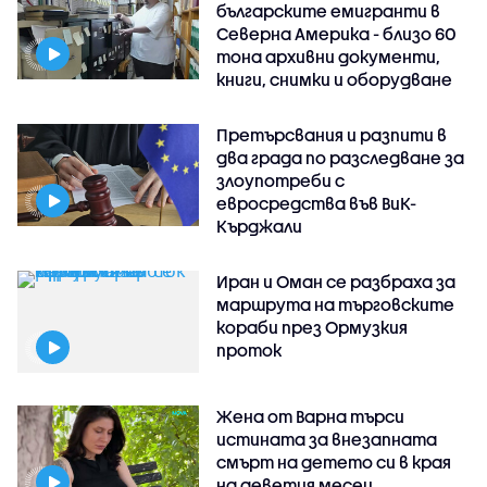
българските емигранти в
Северна Америка - близо 60
тона архивни документи,
книги, снимки и оборудване
Претърсвания и разпити в
два града по разследване за
злоупотреби с
евросредства във ВиК-
Кърджали
Иран и Оман се разбраха за
маршрута на търговските
кораби през Ормузкия
проток
Жена от Варна търси
истината за внезапната
смърт на детето си в края
на деветия месец