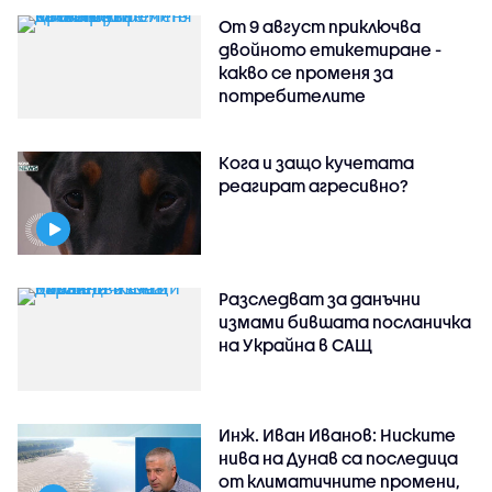
От 9 август приключва
двойното етикетиране -
какво се променя за
потребителите
Кога и защо кучетата
реагират агресивно?
Разследват за данъчни
измами бившата посланичка
на Украйна в САЩ
Инж. Иван Иванов: Ниските
нива на Дунав са последица
от климатичните промени,