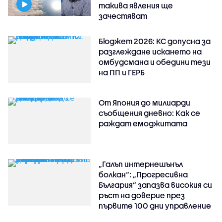
такива явления ще
зачестяват
Бюджет 2026: КС допусна за
разглеждане искането на
омбудсмана и обедини тези
на ПП и ГЕРБ
От Япония до милиарди
съобщения дневно: Как се
раждат емоджитата
„Галъп интернешънъл
болкан“: „Прогресивна
България“ запазва високия си
ръст на доверие през
първите 100 дни управление