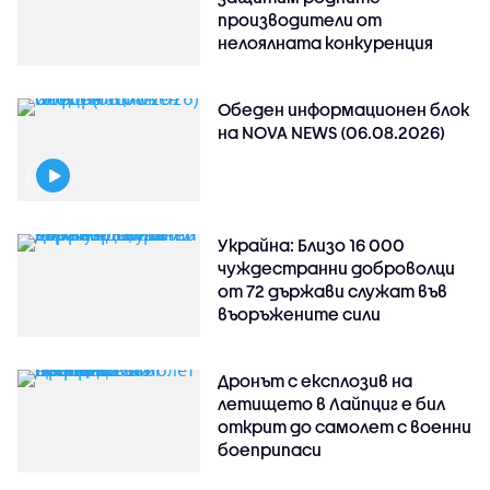
производители от
нелоялната конкуренция
Обеден информационен блок
на NOVA NEWS (06.08.2026)
Украйна: Близо 16 000
чуждестранни доброволци
от 72 държави служат във
въоръжените сили
Дронът с експлозив на
летището в Лайпциг е бил
открит до самолет с военни
боеприпаси