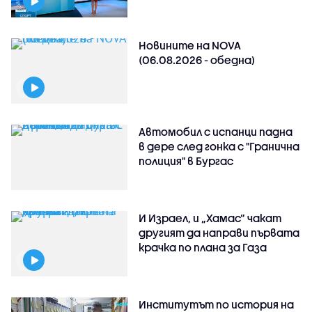
Новините на NOVA
(06.08.2026 - обедна)
Автомобил с испанци падна
в дере след гонка с "Гранична
полиция" в Бургас
И Израел, и „Хамас“ чакат
другият да направи първата
крачка по плана за Газа
Институтът по история на