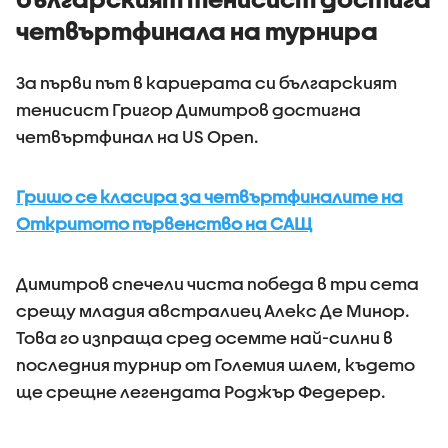
четвъртфинала на турнира
За първи път в кариерата си българският
тенисист Григор Димитров достигна
четвъртфинал на US Open.
Гришо се класира за четвъртфиналите на
Откритото първенство на САЩ
Димитров спечели чиста победа в три сета
срещу младия австралиец Алекс Де Минор.
Това го изпраща сред осемте най-силни в
последния турнир от Големия шлем, където
ще срещне легендата Роджър Федерер.