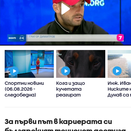
Спортни новини
Кога и защо
Инж. Иван
а
(06.08.2026 -
кучетата
Ниските 
т
следобедна)
реагират
Дунав са
агресивно?
от клим
промени,
явления 
зачестя
За първи път в кариерата си
българският тенисист достига