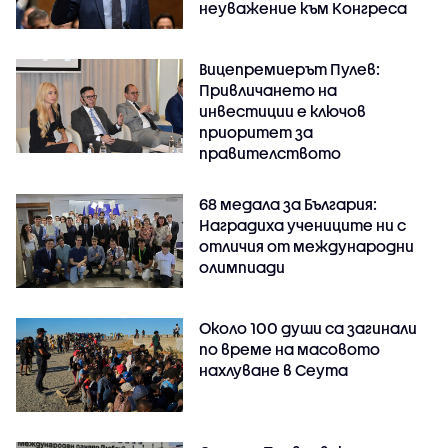
неуважение към Конгреса
Вицепремиерът Пулев:
Привличането на
инвестиции е ключов
приоритет за
правителството
68 медала за България:
Наградиха учениците ни с
отличия от международни
олимпиади
Около 100 души са загинали
по време на масовото
нахлуване в Сеута