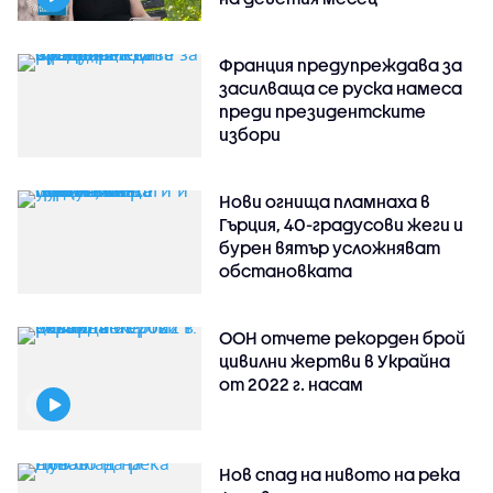
Франция предупреждава за
засилваща се руска намеса
преди президентските
избори
Нови огнища пламнаха в
Гърция, 40-градусови жеги и
бурен вятър усложняват
обстановката
ООН отчете рекорден брой
цивилни жертви в Украйна
от 2022 г. насам
Нов спад на нивото на река