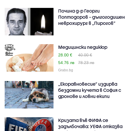
Почина д-р Георги
Поптодоров – дългогодишен
неврохирург в „Пирогов“
Медицински педикюр
28.00 €
40.00 €
54.76 лв
78.23 лв
Grabo.bg
„Екоравновесие“ издирва
бездомни кучета в София с
дронове и ловни екипи
Кризата във ФИФА се
задълбочава: УЕФА отказва