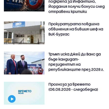
подкрепа за Инфантино,
Йордания получи бонуси след
отправени критики
Прокуратурата повдигна
обвинения на бившия шеф на
ВиК-Бургас
Тръмп иска Джей Ди Ванс да
бъде кандидат-
президентът на
републиканците през 2028 г.
Прогноза за времето
(06.08.2026 - следобедна)