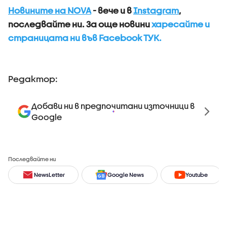
Новините на NOVA
- вече и в
Instagram
,
последвайте ни.
За още новини
харесайте и
страницата ни във Facebook ТУК.
Редактор:
Добави ни в предпочитани източници в
Google
Последвайте ни
NewsLetter
Google News
Youtube