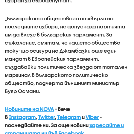
избран за евродепутат.
„Българското общество го отхвърли на
последните избори, не допуснаха партията
им да влезе в българския парламент. За
съжаление, смятам, че нашето общество
току-що осигури на Джамбазки още един
мандат в Европейския парламент,
създавайки политическа звезда от тотален
маргинал в българското политическо
общество, подчерта външният министър
Буяр Османи.
Новините на NOVA
- вече
в
Instagram
,
Twitter
,
Telegram
и
Viber
-
последвайте ни.
За още новини
харесайте и
страницата ни във Facebook
.