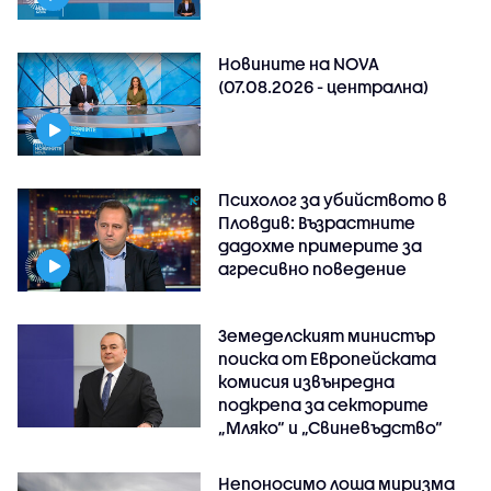
Новините на NOVA
(07.08.2026 - централна)
Психолог за убийството в
Пловдив: Възрастните
дадохме примерите за
агресивно поведение
Земеделският министър
поиска от Европейската
комисия извънредна
подкрепа за секторите
„Мляко“ и „Свиневъдство“
Непоносимо лоша миризма