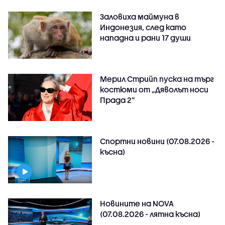
Заловиха маймуна в
Индонезия, след като
нападна и рани 17 души
Мерил Стрийп пуска на търг
костюми от „Дяволът носи
Прада 2“
Спортни новини (07.08.2026 -
късна)
Новините на NOVA
(07.08.2026 - лятна късна)