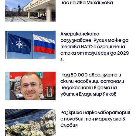
нас на Ива Михаилова
Американското
разузнаване: Русия може да
тества НАТО с ограничена
атака от тази есен до 2029
г.
Над 50 000 евро, злато и
скъпи часовници останали
недокоснати в дома на
убития Владимир Янков
Разкриха нарколаборатория
с половин тон марихуана в
Сърбия