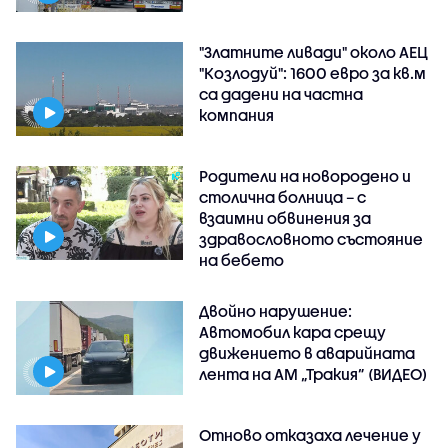
"Златните ливади" около АЕЦ
"Козлодуй": 1600 евро за кв.м
са дадени на частна
компания
Родители на новородено и
столична болница – с
взаимни обвинения за
здравословното състояние
на бебето
Двойно нарушение:
Автомобил кара срещу
движението в аварийната
лента на АМ „Тракия” (ВИДЕО)
Отново отказаха лечение у