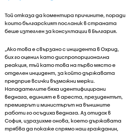
Той отказа да коментира причините, поради
които българският посланик в страната
беше изтеглен за консултации в България.
„Ако това е свързано с инцидента в Охрид,
бих го оценил като диспропорционална
реакция, тъй като това на първо място е
отделен инцидент, за който държавата
предприе всички възможни мерки.
Нападателите бяха идентифицирани
веднага, единият е в ареста, президентът,
премиерът и министърът на външните
работи го осъдиха веднага. Аз отидох в
София, изразихме онова, което държавата
трябва да покаже спрямо наш гражданин,