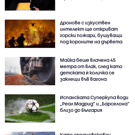
Дронове с изкуствен
интелект ще откриват
горски пожари, бушуващи
под короните на дървета
Майка беше влачена 45
метра от влак, след като
детската ѝ количка се
заклещи във вагона
Испанската Суперкупа води
„Реал Мадрид“ и „Барселона“
близо до България
Като средновековен