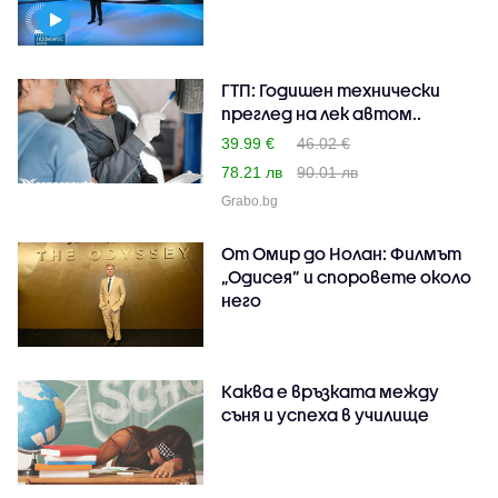
ГТП: Годишен технически
преглед на лек автом..
39.99 €
46.02 €
78.21 лв
90.01 лв
Grabo.bg
От Омир до Нолан: Филмът
„Одисея” и споровете около
него
Каква е връзката между
съня и успеха в училище