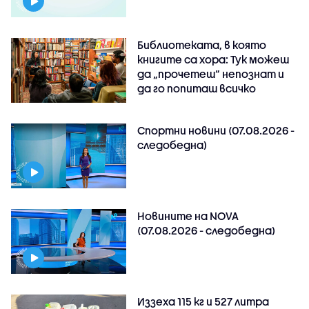
Библиотеката, в която
книгите са хора: Тук можеш
да „прочетеш“ непознат и
да го попиташ всичко
Спортни новини (07.08.2026 -
следобедна)
Новините на NOVA
(07.08.2026 - следобедна)
Иззеха 115 кг и 527 литра