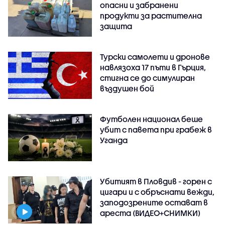
опасни и забранени
продукти за растителна
защита
Турски самолети и дронове
навлязоха 17 пъти в Гърция,
стигна се до симулиран
въздушен бой
Футболен национал беше
убит с павета при грабеж в
Уганда
Убитият в Пловдив - горен с
цигари и с обръснати вежди,
заподозрените остават в
ареста (ВИДЕО+СНИМКИ)