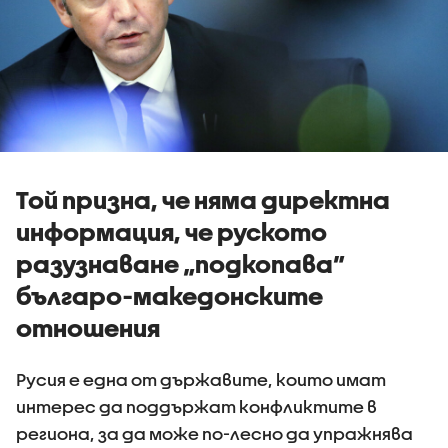
Той призна, че няма директна
информация, че руското
разузнаване „подкопава”
българо-македонските
отношения
Русия е една от държавите, които имат
интерес да поддържат конфликтите в
региона, за да може по-лесно да упражнява