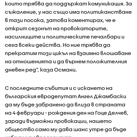
които трябва да поддържат комуникация. За
съжаление, у нас също има политиканстване
в тази посока, затова коментирах, че е
открит сезонът на провокаторите,
насилниците и политическите печалбари и
сега всеки действа. Но ние трябва да
прекратим този цикъл на взаимно влошаване
на отношенията и да върнем положителния
дневен ред”, каза Османи.
С последните събития и с искането на
българския евродепутат Ангел Джамбаски
да му бъде забранено да влиза в страната
на 4 февруари - рождения ден на Гоце Делчев,
заради възможни провокации, нашето
общество само му дава шанс утре да бъде