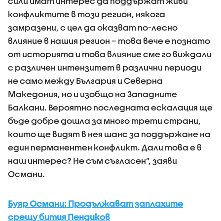
сили имат интерес да поддържат живи
конфликтите в този регион, някога
замразени, с цел да оказват по-лесно
влияние в нашия регион – това вече е познато
от историята и това влияние сме го виждали
с различен интензитет в различни периоди
не само между България и Северна
Македония, но и изобщо на Западните
Балкани. Вероятно последната ескалация ще
бъде добре дошла за много трети страни,
които ще видят в нея шанс за поддържане на
един перманентен конфликт. Дали това е в
наш интерес? Не съм съгласен”, заяви
Османи.
Буяр Османи: Продължават заплахите
срещу бития Пендиков