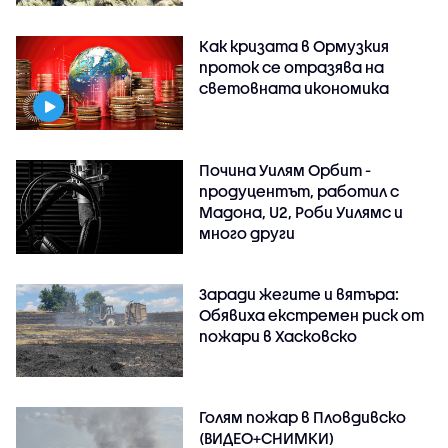
Как кризата в Ормузкия
проток се отразява на
световната икономика
Почина Уилям Орбит -
продуцентът, работил с
Мадона, U2, Роби Уилямс и
много други
Заради жегите и вятъра:
Обявиха екстремен риск от
пожари в Хасковско
Голям пожар в Пловдивско
(ВИДЕО+СНИМКИ)