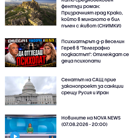
фентъзи роман:
Призрачният град Крако,
който в миналото е бил
пълен с живот (СНИМКИ)
Психиатърът д-р Веселин
Герев в "Телеграфно
подкастът": Отглеждат се
деца психопати
Сенатът на САЩ прие
законопроект за санкции
срещу Русия и Иран
Новините на NOVA NEWS
(07.08.2026 - 20:00)