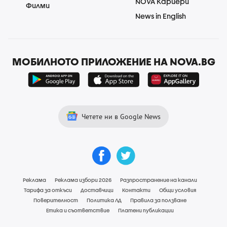
NOVA Кариери
Филми
News in English
МОБИЛНОТО ПРИЛОЖЕНИЕ НА NOVA.BG
Четете ни в Google News
Реклама
Реклама избори 2026
Разпространение на канали
Тарифа за откъси
Доставчици
Контакти
Общи условия
Поверителност
Политика ЛД
Правила за ползване
Етика и съответствие
Платени публикации