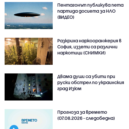
Пентагонът публикува пета
партида досиета за НЛО
(ВИДЕО)
Разкриха наркооранжерия в
София, иззети са различни
наркотици (СНИМКИ)
Двама души са убити при
руски обстрeл по украинския
град Изюм
Прогноза за времето
(07.08.2026 - следобедна)