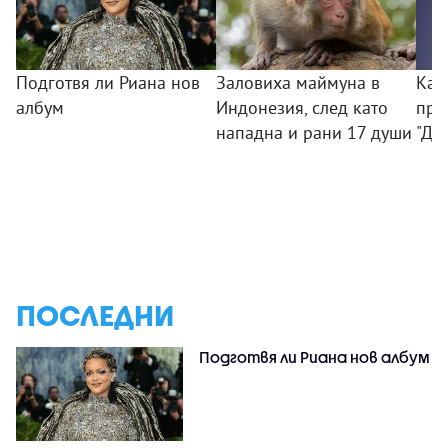
Подготвя ли Риана нов
Заловиха маймуна в
Как
албум
Индонезия, след като
при
нападна и рани 17 души
"Ди
ПОСЛЕДНИ
Подготвя ли Риана нов албум