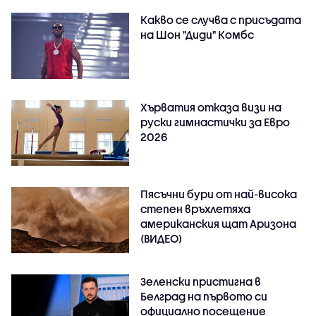
Какво се случва с присъдата
на Шон "Диди" Комбс
Хърватия отказа визи на
руски гимнастички за Евро
2026
Пясъчни бури от най-висока
степен връхлетяха
американския щат Аризона
(ВИДЕО)
Зеленски пристигна в
Белград на първото си
официално посещение