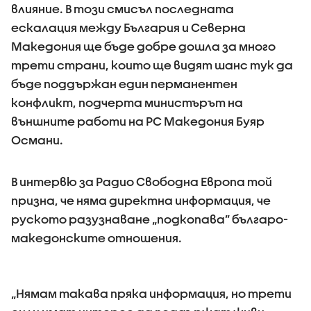
влияние. В този смисъл последната
ескалация между България и Северна
Македония ще бъде добре дошла за много
трети страни, които ще видят шанс тук да
бъде поддържан един перманентен
конфликт, подчерта министърът на
външните работи на РС Македония Буяр
Османи.
В интервю за Радио Свободна Европа той
призна, че няма директна информация, че
руското разузнаване „подкопава” българо-
македонските отношения.
„Нямам такава пряка информация, но трети