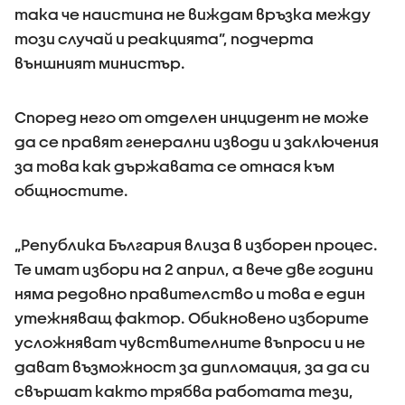
така че наистина не виждам връзка между
този случай и реакцията”, подчерта
външният министър.
Според него от отделен инцидент не може
да се правят генерални изводи и заключения
за това как държавата се отнася към
общностите.
„Република България влиза в изборен процес.
Те имат избори на 2 април, а вече две години
няма редовно правителство и това е един
утежняващ фактор. Обикновено изборите
усложняват чувствителните въпроси и не
дават възможност за дипломация, за да си
свършат както трябва работата тези,