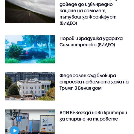
доведе до извънредно
кацане на самолет,
пътуващ за Франкфурт
(ВИДЕО)
Порой и градушка удариха
Силинстренско (ВИДЕО)
Федерален съд блокира
строежа на балната зала на
Тръмп в Белия дом
АПИ въвежда нови критерии
за спиране на тировете