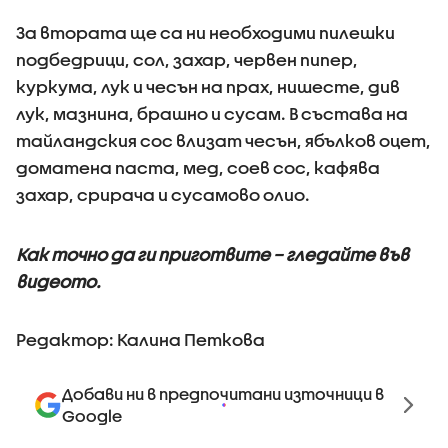
За втората ще са ни необходими пилешки
подбедрици, сол, захар, червен пипер,
куркума, лук и чесън на прах, нишесте, див
лук, мазнина, брашно и сусам. В състава на
тайландския сос влизат чесън, ябълков оцет,
доматена паста, мед, соев сос, кафява
захар, срирача и сусамово олио.
Как точно да ги приготвите – гледайте във
видеото.
Редактор: Калина Петкова
Добави ни в предпочитани източници в
Google