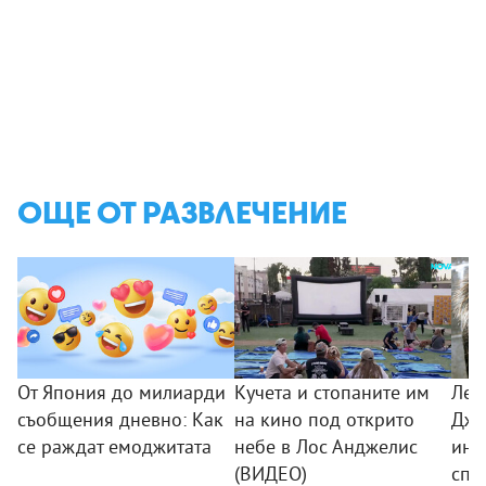
ОЩЕ ОТ РАЗВЛЕЧЕНИЕ
От Япония до милиарди
Кучета и стопаните им
Лео
съобщения дневно: Как
на кино под открито
Дже
се раждат емоджитата
небе в Лос Анджелис
ини
(ВИДЕО)
спа