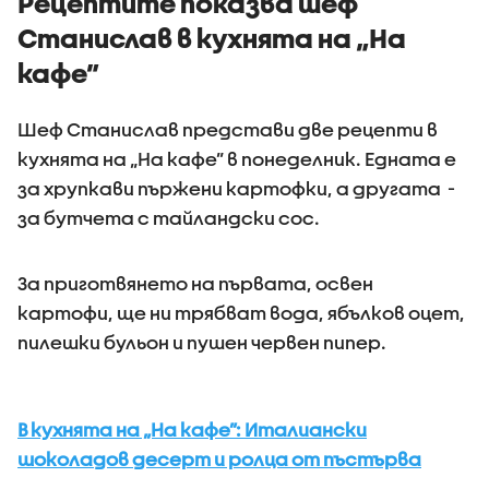
Рецептите показва шеф
Станислав в кухнята на „На
кафе”
Шеф Станислав представи две рецепти в
кухнята на „На кафе” в понеделник. Едната е
за хрупкави пържени картофки, а другата -
за бутчета с тайландски сос.
За приготвянето на първата, освен
картофи, ще ни трябват вода, ябълков оцет,
пилешки бульон и пушен червен пипер.
В кухнята на „На кафе”: Италиански
шоколадов десерт и ролца от пъстърва