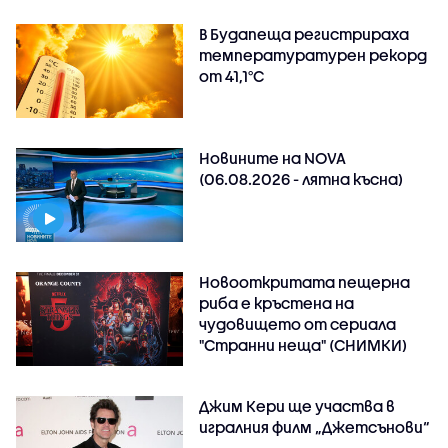
В Будапеща регистрираха
температуратурен рекорд
от 41,1°C
Новините на NOVA
(06.08.2026 - лятна късна)
Новооткритата пещерна
риба е кръстена на
чудовището от сериала
"Странни неща" (СНИМКИ)
Джим Кери ще участва в
игралния филм „Джетсънови“