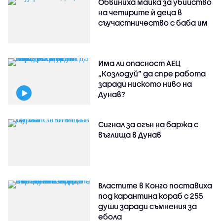
Обвиниха майка за убийство
на четирите ѝ деца в
съучастничество с баба им
Има ли опасност АЕЦ
„Козлодуй” да спре работа
заради ниското ниво на
Дунав?
Сигнал за огън на баржа с
въглища в Дунав
Властите в Конго поставиха
под карантина кораб с 255
души заради съмнения за
ебола