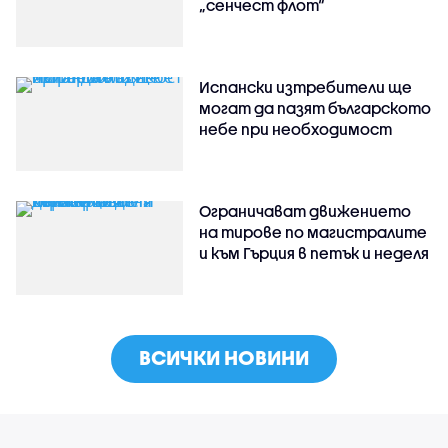
„сенчест флот“
Испански изтребители ще
могат да пазят българското
небе при необходимост
Ограничават движението
на тирове по магистралите
и към Гърция в петък и неделя
ВСИЧКИ НОВИНИ