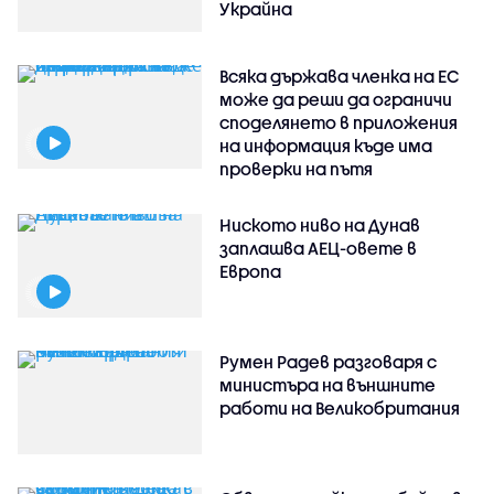
Украйна
Всяка държава членка на ЕС
може да реши да ограничи
споделянето в приложения
на информация къде има
проверки на пътя
Ниското ниво на Дунав
заплашва АЕЦ-овете в
Европа
Румен Радев разговаря с
министъра на външните
работи на Великобритания