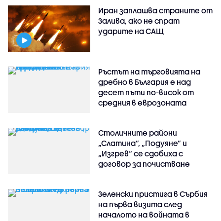
Иран заплашва страните от
Залива, ако не спрат
ударите на САЩ
Ръстът на търговията на
дребно в България е над
десет пъти по-висок от
средния в еврозоната
Столичните райони
„Слатина“, „Подуяне“ и
„Изгрев“ се сдобиха с
договор за почистване
Зеленски пристига в Сърбия
на първа визита след
началото на войната в