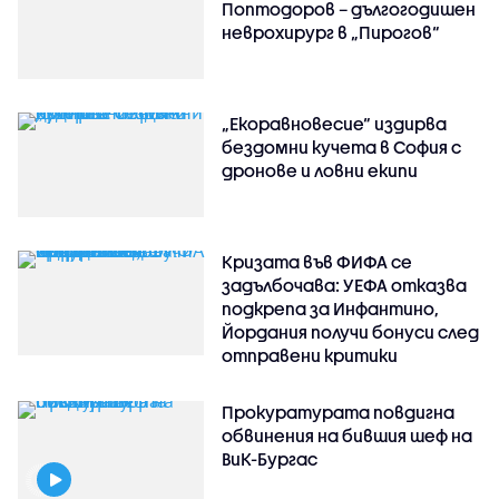
Поптодоров – дългогодишен
неврохирург в „Пирогов“
„Екоравновесие“ издирва
бездомни кучета в София с
дронове и ловни екипи
Кризата във ФИФА се
задълбочава: УЕФА отказва
подкрепа за Инфантино,
Йордания получи бонуси след
отправени критики
Прокуратурата повдигна
обвинения на бившия шеф на
ВиК-Бургас