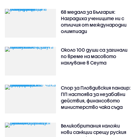
68 медала за България:
Наградиха учениците ни с
отличия от международни
олимпиади
Около 100 души са загинали
по време на масовото
нахлуване в Сеута
Спор за Пловдивския панаир:
ПП настоява за незабавни
действия, финансовото
министерство чака съда
Великобритания наложи
нови санкции срещу руския