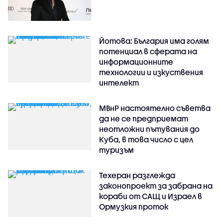
Йотова: България има голям
потенциал в сферата на
информационните
технологии и изкуствения
интелект
МВнР настоятелно съветва
да не се предприемат
неотложни пътувания до
Куба, в това число с цел
туризъм
Техеран разглежда
законопроект за забрана на
кораби от САЩ и Израел в
Ормузкия проток