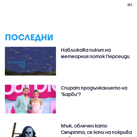
жив
ПОСЛЕДНИ
Наближава пикът на
метеорния поток Персеиди
Спират продължанието на
"Барби"?
Мъж, облечен като
Смъртта, се качи на покрива