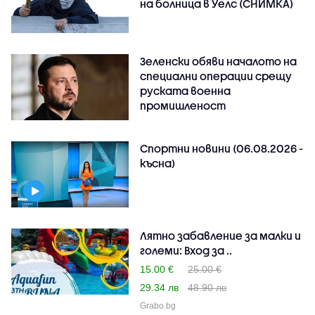
на болница в Уелс (СНИМКА)
Зеленски обяви началото на
специални операции срещу
руската военна
промишленост
Спортни новини (06.08.2026 -
късна)
Лятно забавление за малки и
големи: Вход за ..
15.00 €
25.00 €
29.34 лв
48.90 лв
Grabo.bg