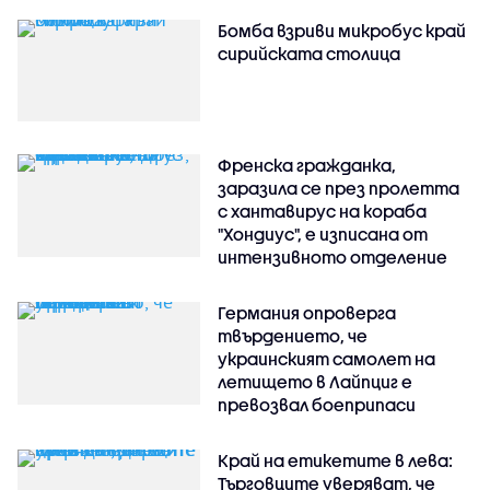
Бомба взриви микробус край
сирийската столица
Френска гражданка,
заразила се през пролетта
с хантавирус на кораба
"Хондиус", е изписана от
интензивното отделение
Германия опроверга
твърдението, че
украинският самолет на
летището в Лайпциг е
превозвал боеприпаси
Край на етикетите в лева:
Търговците уверяват, че