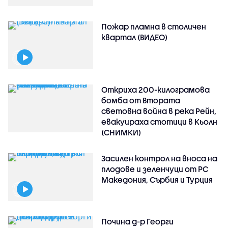
Пожар пламна в столичен
квартал (ВИДЕО)
Откриха 200-килограмова
бомба от Втората
световна война в река Рейн,
евакуираха стотици в Кьолн
(СНИМКИ)
Засилен контрол на вноса на
плодове и зеленчуци от РС
Македония, Сърбия и Турция
Почина д-р Георги