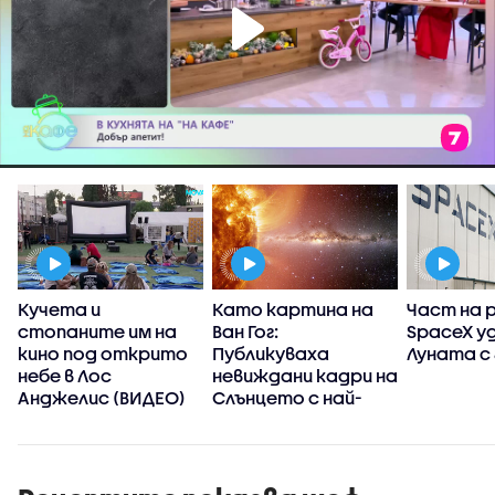
Кучета и
Като картина на
Част на 
стопаните им на
Ван Гог:
SpaceX у
кино под открито
Публикуваха
Луната с 
небе в Лос
невиждани кадри на
Анджелис (ВИДЕО)
Слънцето с най-
детайлните
изображения
досега
(ВИДЕО+СНИМКИ)