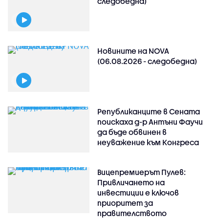
следобедна)
Новините на NOVA
(06.08.2026 - следобедна)
Републиканците в Сената
поискаха д-р Антъни Фаучи
да бъде обвинен в
неуважение към Конгреса
Вицепремиерът Пулев:
Привличането на
инвестиции е ключов
приоритет за
правителството