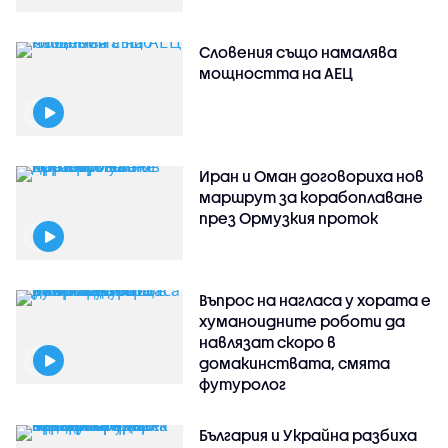
Словения също намалява
мощността на АЕЦ
Иран и Оман договориха нов
маршрут за корабоплаване
през Ормузкия проток
Въпрос на нагласа у хората е
хуманоидните роботи да
навлязат скоро в
домакинствата, смята
футуролог
България и Украйна разбиха