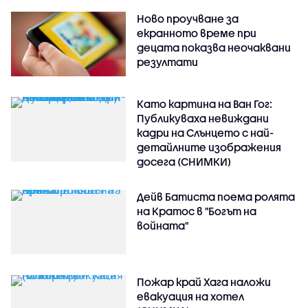
Ново проучване за
екранното време при
децата показва неочаквани
резултати
Като картина на Ван Гог:
Публикуваха невиждани
кадри на Слънцето с най-
детайлните изображения
досега (СНИМКИ)
Дейв Батиста поема ролята
на Кратос в "Богът на
войната"
Пожар край Хага наложи
евакуация на хотел