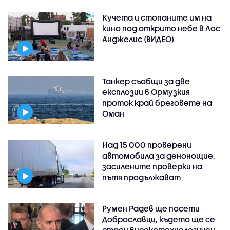
Кучета и стопаните им на
кино под открито небе в Лос
Анджелис (ВИДЕО)
Танкер съобщи за две
експлозии в Ормузкия
проток край бреговете на
Оман
Над 15 000 проверени
автомобила за денонощие,
засилените проверки на
пътя продължават
Румен Радев ще посети
Доброславци, където ще се
строи високотехнологичен