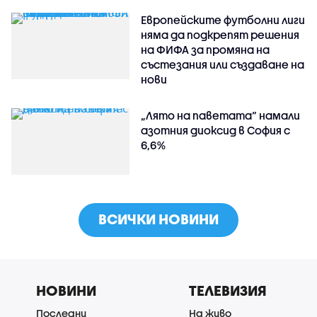
Европейските футболни лиги
няма да подкрепят решения
на ФИФА за промяна на
състезания или създаване на
нови
„Лято на паветата“ намали
азотния диоксид в София с
6,6%
ВСИЧКИ НОВИНИ
НОВИНИ
ТЕЛЕВИЗИЯ
Последни
На живо