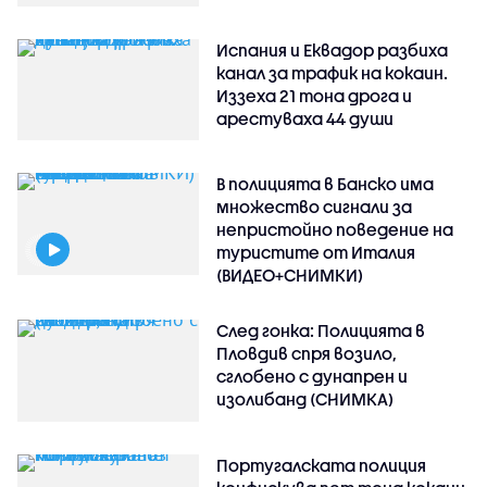
Испания и Еквадор разбиха
канал за трафик на кокаин.
Иззеха 21 тона дрога и
арестуваха 44 души
В полицията в Банско има
множество сигнали за
непристойно поведение на
туристите от Италия
(ВИДЕО+СНИМКИ)
След гонка: Полицията в
Пловдив спря возило,
сглобено с дунапрен и
изолибанд (СНИМКА)
Португалската полиция