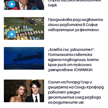
парк
Продължава разследването
около разбитата в София
лаборатория за фентанил
„Бомба със закъснител“:
Потъналата съветска
ядрена подводница, която
крие риск от токсично
замърсяване (СНИМКИ)
Синът на Ричард Гиър и
дъщерята на Синди Крофорд
работят заедно
десетилетия след развода
на родителите им