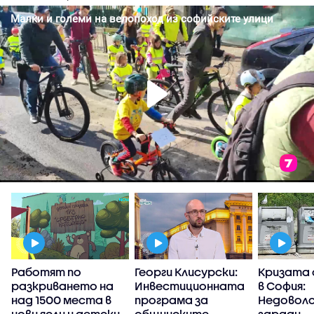
Работят по
Георги Клисурски:
Кризата 
и
разкриването на
Инвестиционната
в София:
над 1500 места в
програма за
Недовол
нови ясли и детски
общинските
заради