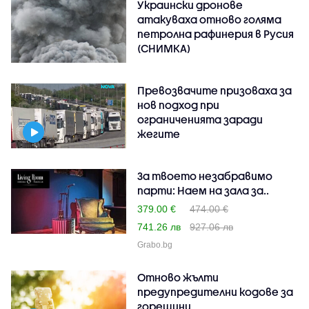
Украински дронове
атакуваха отново голяма
петролна рафинерия в Русия
(СНИМКА)
Превозвачите призоваха за
нов подход при
ограниченията заради
жегите
За твоето незабравимо
парти: Наем на зала за..
379.00 €
474.00 €
741.26 лв
927.06 лв
Grabo.bg
Отново жълти
предупредителни кодове за
горещини