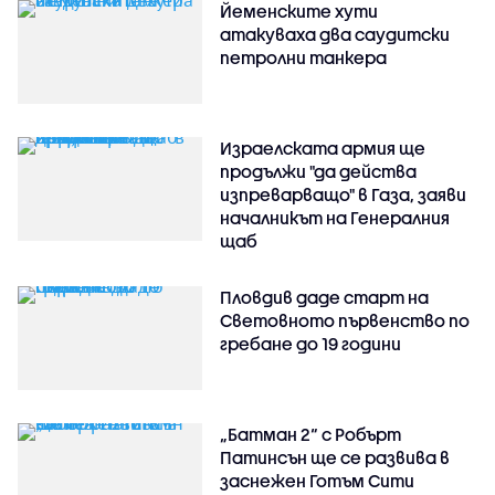
Йеменските хути
атакуваха два саудитски
петролни танкера
Израелската армия ще
продължи "да действа
изпреварващо" в Газа, заяви
началникът на Генералния
щаб
Пловдив даде старт на
Световното първенство по
гребане до 19 години
„Батман 2“ с Робърт
Патинсън ще се развива в
заснежен Готъм Сити