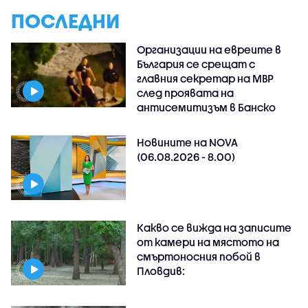
ПОСЛЕДНИ
Организации на евреите в
България се срещат с
главния секретар на МВР
след проявата на
антисемитизъм в Банско
Новините на NOVA
(06.08.2026 - 8.00)
Какво се вижда на записите
от камери на мястото на
смъртоносния побой в
Пловдив: