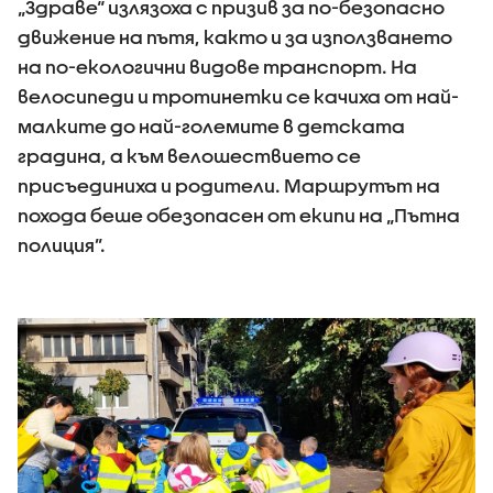
„Здраве“ излязоха с призив за по-безопасно
движение на пътя, както и за използването
на по-екологични видове транспорт. На
велосипеди и тротинетки се качиха от най-
малките до най-големите в детската
градина, а към велошествието се
присъединиха и родители. Маршрутът на
похода беше обезопасен от екипи на „Пътна
полиция”.