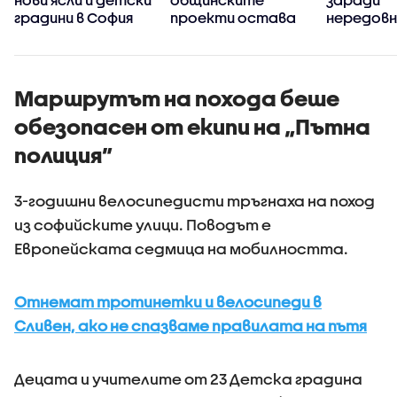
градини в София
проекти остава
нередов
черна кутия
сметоизв
зона 3
Маршрутът на похода беше
обезопасен от екипи на „Пътна
полиция”
3-годишни велосипедисти тръгнаха на поход
из софийските улици. Поводът е
Европейската седмица на мобилността.
Отнемат тротинетки и велосипеди в
Сливен, ако не спазваме правилата на пътя
Децата и учителите от 23 Детска градина