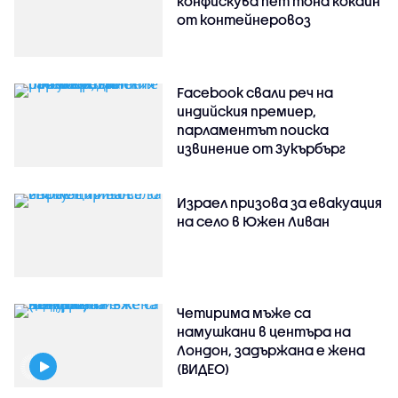
конфискува пет тона кокаин
от контейнеровоз
Facebook свали реч на
индийския премиер,
парламентът поиска
извинение от Зукърбърг
Израел призова за евакуация
на село в Южен Ливан
Четирима мъже са
намушкани в центъра на
Лондон, задържана е жена
(ВИДЕО)