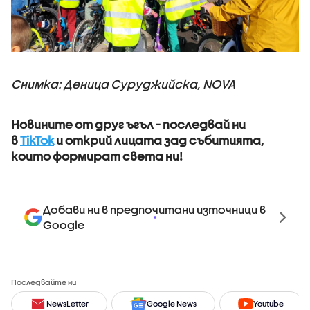
Снимка: Деница Суруджийска, NOVA
Новините от друг ъгъл - последвай ни
в
TikTok
и открий лицата зад събитията,
които формират света ни!
Добави ни в предпочитани източници в
Google
Последвайте ни
NewsLetter
Google News
Youtube