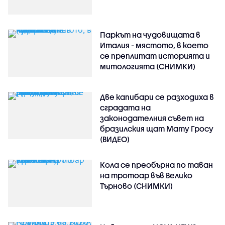
Паркът на чудовищата в
Италия - мястото, в което
се преплитат историята и
митологията (СНИМКИ)
Две капибари се разходиха в
сградата на
законодателния съвет на
бразилския щат Мату Гросу
(ВИДЕО)
Кола се преобърна по таван
на тротоар във Велико
Търново (СНИМКИ)