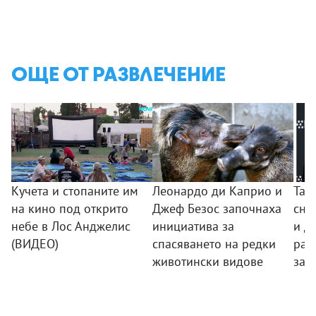
ОЩЕ ОТ РАЗВЛЕЧЕНИЕ
Кучета и стопаните им
Леонардо ди Каприо и
Тай
на кино под открито
Джеф Безос започнаха
сни
небе в Лос Анджелис
инициатива за
и Д
(ВИДЕО)
спасяването на редки
раз
животински видове
за 